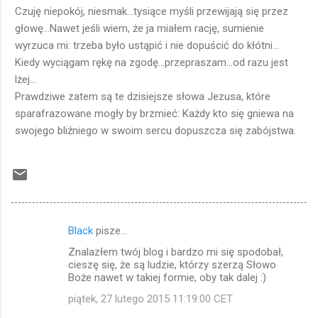
Czuję niepokój, niesmak...tysiące myśli przewijają się przez
głowę...Nawet jeśli wiem, że ja miałem rację, sumienie
wyrzuca mi: trzeba było ustąpić i nie dopuścić do kłótni...
Kiedy wyciągam rękę na zgodę...przepraszam...od razu jest
lżej...
Prawdziwe zatem są te dzisiejsze słowa Jezusa, które
sparafrazowane mogły by brzmieć: Każdy kto się gniewa na
swojego bliźniego w swoim sercu dopuszcza się zabójstwa.
Black
pisze…
K
Znalazłem twój blog i bardzo mi się spodobał,
o
cieszę się, że są ludzie, którzy szerzą Słowo
m
Boże nawet w takiej formie, oby tak dalej :)
e
piątek, 27 lutego 2015 11:19:00 CET
n