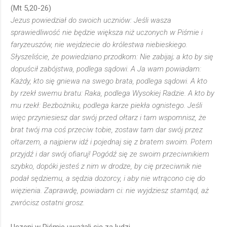
(Mt 5,20-26)
Jezus powiedział do swoich uczniów: Jeśli wasza
sprawiedliwość nie będzie większa niż uczonych w Piśmie i
faryzeuszów, nie wejdziecie do królestwa niebieskiego.
Słyszeliście, że powiedziano przodkom: Nie zabijaj; a kto by się
dopuścił zabójstwa, podlega sądowi. A Ja wam powiadam:
Każdy, kto się gniewa na swego brata, podlega sądowi. A kto
by rzekł swemu bratu: Raka, podlega Wysokiej Radzie. A kto by
mu rzekł: Bezbożniku, podlega karze piekła ognistego. Jeśli
więc przyniesiesz dar swój przed ołtarz i tam wspomnisz, że
brat twój ma coś przeciw tobie, zostaw tam dar swój przez
ołtarzem, a najpierw idź i pojednaj się z bratem swoim. Potem
przyjdź i dar swój ofiaruj! Pogódź się ze swoim przeciwnikiem
szybko, dopóki jesteś z nim w drodze, by cię przeciwnik nie
podał sędziemu, a sędzia dozorcy, i aby nie wtrącono cię do
więzienia. Zaprawdę, powiadam ci: nie wyjdziesz stamtąd, aż
zwrócisz ostatni grosz.