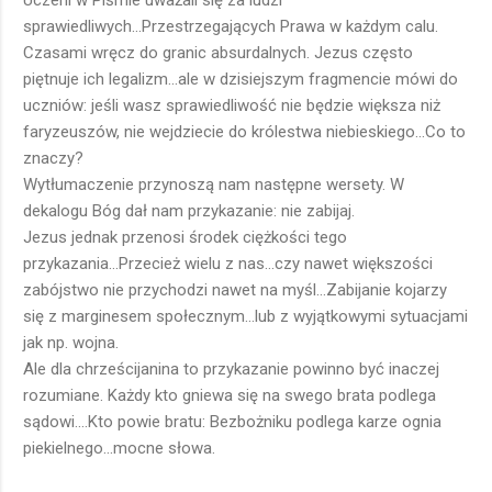
Uczeni w Piśmie uważali się za ludzi
sprawiedliwych...Przestrzegających Prawa w każdym calu.
Czasami wręcz do granic absurdalnych. Jezus często
piętnuje ich legalizm...ale w dzisiejszym fragmencie mówi do
uczniów: jeśli wasz sprawiedliwość nie będzie większa niż
faryzeuszów, nie wejdziecie do królestwa niebieskiego...Co to
znaczy?
Wytłumaczenie przynoszą nam następne wersety. W
dekalogu Bóg dał nam przykazanie: nie zabijaj.
Jezus jednak przenosi środek ciężkości tego
przykazania...Przecież wielu z nas...czy nawet większości
zabójstwo nie przychodzi nawet na myśl...Zabijanie kojarzy
się z marginesem społecznym...lub z wyjątkowymi sytuacjami
jak np. wojna.
Ale dla chrześcijanina to przykazanie powinno być inaczej
rozumiane. Każdy kto gniewa się na swego brata podlega
sądowi....Kto powie bratu: Bezbożniku podlega karze ognia
piekielnego...mocne słowa.