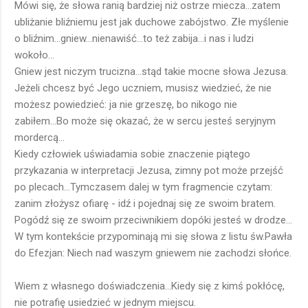
Mówi się, że słowa ranią bardziej niż ostrze miecza...zatem
ubliżanie bliźniemu jest jak duchowe zabójstwo. Złe myślenie
o bliźnim...gniew...nienawiść...to też zabija...i nas i ludzi
wokoło...
Gniew jest niczym trucizna...stąd takie mocne słowa Jezusa.
Jeżeli chcesz być Jego uczniem, musisz wiedzieć, że nie
możesz powiedzieć: ja nie grzeszę, bo nikogo nie
zabiłem...Bo może się okazać, że w sercu jesteś seryjnym
mordercą...
Kiedy człowiek uświadamia sobie znaczenie piątego
przykazania w interpretacji Jezusa, zimny pot może przejść
po plecach...Tymczasem dalej w tym fragmencie czytam:
zanim złożysz ofiarę - idź i pojednaj się ze swoim bratem.
Pogódź się ze swoim przeciwnikiem dopóki jesteś w drodze...
W tym kontekście przypominają mi się słowa z listu św.Pawła
do Efezjan: Niech nad waszym gniewem nie zachodzi słońce.
Wiem z własnego doświadczenia...Kiedy się z kimś pokłócę,
nie potrafię usiedzieć w jednym miejscu.