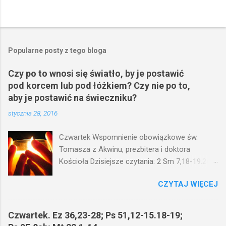
P
r
z
e
Popularne posty z tego bloga
ś
l
Czy po to wnosi się światło, by je postawić
i
pod korcem lub pod łóżkiem? Czy nie po to,
j
k
aby je postawić na świeczniku?
o
stycznia 28, 2016
m
e
n
Czwartek Wspomnienie obowiązkowe św.
t
Tomasza z Akwinu, prezbitera i doktora
a
r
Kościoła Dzisiejsze czytania: 2 Sm 7,18-19.24-
z
29; Ps 132,1-5.11-14; Ps 119,105; Mk 4,21-25
CZYTAJ WIĘCEJ
(Mk 4,21-25) Jezus mówił ludowi: Czy po to
wnosi się światło, by je postawić pod korcem
lub pod łóżkiem? Czy nie po to, aby je postawić
Czwartek. Ez 36,23-28; Ps 51,12-15.18-19;
na świeczniku? Nie ma bowiem nic ukrytego, co