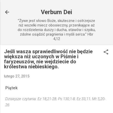
Przejdź do głównej zawartości
Verbum Dei
”Żywe jest słowo Boże, skuteczne i ostrzejsze
niż wszelki miecz obosieczny, przenikające aż
do rozdzielenia duszy i ducha, stawów i szpiku,
zdolne osądzić pragnienia i myśli serca.” Hbr
4,12
Jeśli wasza sprawiedliwość nie będzie
większa niż uczonych w Piśmie i
faryzeuszów, nie wejdziecie do
królestwa niebieskiego.
lutego 27, 2015
Piątek
Dzisiejsze czytania: Ez 18,21-28; Ps 130,1-8; Ez 33,11; Mt 5,20-
26