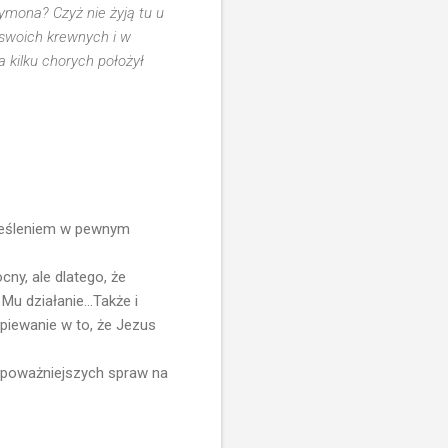
Szymona? Czyż nie żyją tu u
 swoich krewnych i w
 kilku chorych położył
określeniem w pewnym
ny, ale dlatego, że
Mu działanie...Także i
tpiewanie w to, że Jezus
j poważniejszych spraw na