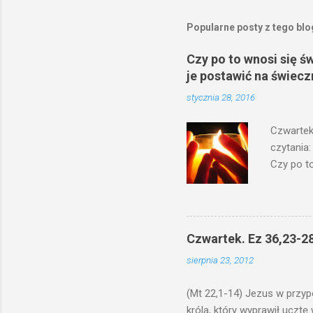
z
e
Popularne posty z tego bl
ś
l
i
Czy po to wnosi się ś
j
je postawić na świecz
k
o
stycznia 28, 2016
m
e
Czwartek
n
t
czytania:
a
Czy po to
r
na świecz
z
niechaj s
odmierzą
ma. W dzi
Czwartek. Ez 36,23-28
by je po
sierpnia 23, 2012
bowiem ni
znana...A 
(Mt 22,1-14) Jezus w przyp
króla, który wyprawił ucztę