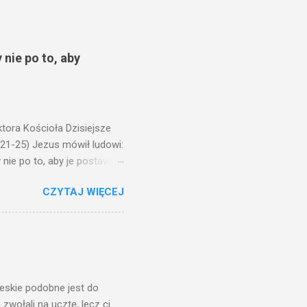
 nie po to, aby
ora Kościoła Dzisiejsze
,21-25) Jezus mówił ludowi:
nie po to, aby je postawić
o ma uszy do słuchania,
CZYTAJ WIĘCEJ
, jaką wy mierzycie,
 ma, pozbawią go i tego, co
zy po to wnosi się światło,
na świeczniku? Nie ma
świetle jest nam dobrze
ieskie podobne jest do
zwołali na ucztę, lecz ci