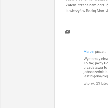
Zatem...trzeba nam odrzuć 
I uwierzyć w Boską Moc...J
Marcin
pisze…
K
Wystarczy niew
o
To tak, jakby B
m
przedstawia to
jednocześnie be
e
jest błędna/nie
n
wtorek, 23 lut
t
a
r