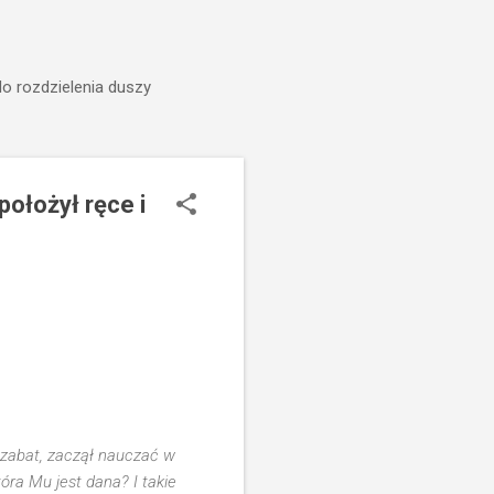
do rozdzielenia duszy
położył ręce i
szabat, zaczął nauczać w
óra Mu jest dana? I takie