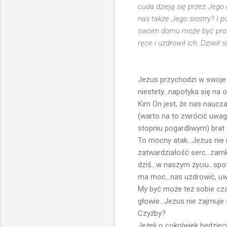
cuda dzieją się przez Jego 
nas także Jego siostry? I 
swoim domu może być prorok
ręce i uzdrowił ich. Dziwił
Jezus przychodzi w swoje r
niestety...napotyka się na
Kim On jest, że nas naucza?
(warto na to zwrócić uwagę
stopniu pogardliwym) brat
To mocny atak...Jezus nie 
zatwardziałość serc...zamkn
dziś...w naszym życiu...sp
ma moc...nas uzdrowić, uw
My być może też sobie cza
głowie...Jezus nie zajmuje 
Czyżby?
Jeżeli o cokolwiek będzieci