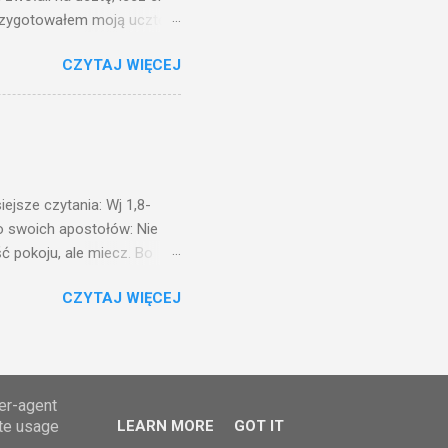
przygotowałem moją ucztę:
 to i poszli: jeden na
CZYTAJ WIĘCEJ
. Na to król uniósł się
ł swoim sługom: Uczta
ście na ucztę wszystkich,
obrych. I sala zapełniła się
ejsze czytania: Wj 1,8-
do swoich apostołów: Nie
ć pokoju, ale miecz. Bo
i będą nieprzyjaciółmi
CZYTAJ WIĘCEJ
st Mnie godzien. I kto kocha
rzyża, a idzie za Mną, nie
cie z mego powodu, znajdzie
tóry Mnie posłał. Kto
awiedliwego, jako
ser-agent
ate usage
LEARN MORE
GOT IT