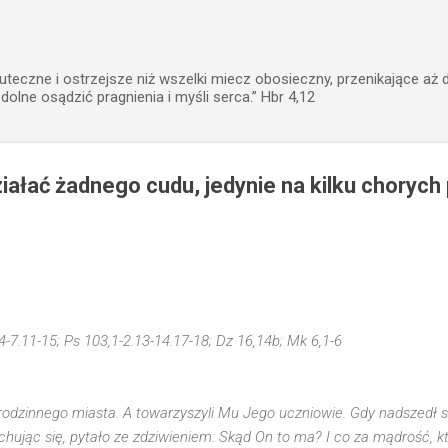
Przejdź do głównej zawartości
uteczne i ostrzejsze niż wszelki miecz obosieczny, przenikające aż 
zdolne osądzić pragnienia i myśli serca.” Hbr 4,12
iałać żadnego cudu, jedynie na kilku chorych 
,4-7.11-15; Ps 103,1-2.13-14.17-18; Dz 16,14b; Mk 6,1-6
rodzinnego miasta. A towarzyszyli Mu Jego uczniowie. Gdy nadszedł 
chując się, pytało ze zdziwieniem: Skąd On to ma? I co za mądrość, kt