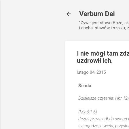
Verbum Dei
”Żywe jest słowo Boże, sk
i ducha, stawów i szpiku, 
I nie mógł tam zdz
uzdrowił ich.
lutego 04, 2015
Środa
Dzisiejsze czytania: Hbr 12
(Mk 6,1-6)
Jezus przyszedł do swego 
synagodze; a wielu, przysłu