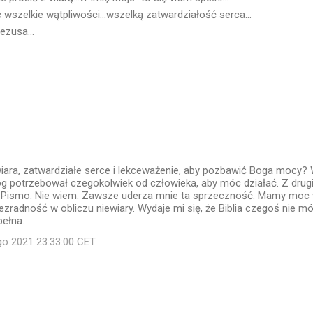
wszelkie wątpliwości...wszelką zatwardziałość serca...
ezusa...
iara, zatwardziałe serce i lekceważenie, aby pozbawić Boga mocy? W
óg potrzebował czegokolwiek od człowieka, aby móc działać. Z drugie
 Pismo. Nie wiem. Zawsze uderza mnie ta sprzeczność. Mamy moc 
zradność w obliczu niewiary. Wydaje mi się, że Biblia czegoś nie mówi
pełna.
ego 2021 23:33:00 CET