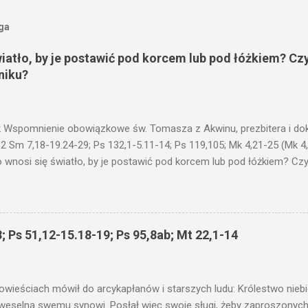
oga
wiatło, by je postawić pod korcem lub pod łóżkiem? Czy
niku?
 Wspomnienie obowiązkowe św. Tomasza z Akwinu, prezbitera i dokt
 2 Sm 7,18-19.24-29; Ps 132,1-5.11-14; Ps 119,105; Mk 4,21-25 (Mk 4
 wnosi się światło, by je postawić pod korcem lub pod łóżkiem? Czy 
niku? Nie ma bowiem nic ukrytego, co by nie miało wyjść na jaw. Kt
łucha. I mówił im: Uważajcie na to, czego słuchacie. Taką samą miarą
 wam i jeszcze wam dołożą. Bo kto ma, temu będzie dane; a kto nie
siejszym fragmencie z Ewangelii Jezus kontynuuje przypowieści.... C
; Ps 51,12-15.18-19; Ps 95,8ab; Mt 22,1-14
stawić pod korcem lub pod łóżkiem? Czy nie po to, aby je postawić 
c ukrytego, co by nie miało wyjść na jaw. Myślę, że przypowieść o 
nawet jeżeli nie jest, prawdy w niej zawarte są...że użyj...
owieściach mówił do arcykapłanów i starszych ludu: Królestwo nieb
 weselną swemu synowi. Posłał więc swoje sługi, żeby zaproszonych 