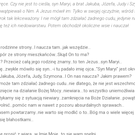
ręce. Czy nie jest to cieśla, syn Maryi, a brat Jakuba, Józefa, Judy i 
powątpiewali o Nim. A Jezus mówił im: Tylko w swojej ojczyźnie, wśród
 tak lekceważony. I nie mógł tam zdziałać żadnego cudu, jedynie na
 się też ich niedowiarstwu. Potem obchodził okoliczne wsie i nauczał.
odzinne strony...I naucza tam...jak wszędzie...
 opór ze strony mieszkańców...Skąd On to ma?
 Przecież całą jego rodzinę znamy...to ten Jezus...syn Maryi...
...zwykle mówiło się syn...-i tu padało imię ojca..."Syn Maryi" jest 
 Jakuba, Józefa, Judy, Szymona...I On nas naucza? Jakim prawem?
może tam zdziałać żadnego cudu...nie dlatego, że nie jest wszechmoc
ięcie na działanie Bożej Mocy...niewiara....to wszystko uniemożliwia 
otykamy się z sytuacją niewiary...zamknięcia na Boże Działanie...pową
olnić...pomóc nam w nawet z pozoru absurdalnych sprawach...
sem powtarzamy...nie warto się modlić o to...Bóg ma o wiele więce
się błahostkami...
e prosić z wiarą...w Imię Moje...to się wam spełni...