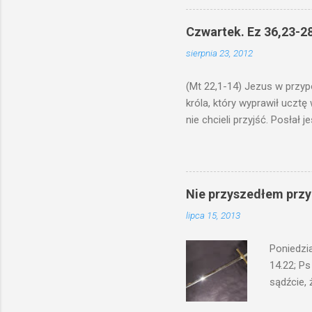
odmierzą
ma. W dzi
Czwartek. Ez 36,23-28
by je po
sierpnia 23, 2012
bowiem ni
znana...A 
(Mt 22,1-14) Jezus w przyp
króla, który wyprawił ucztę
nie chcieli przyjść. Posła
woły i tuczne zwierzęta pobi
swoje pole, drugi do swego k
gniewem. Posłał swe wojska
wprawdzie jest gotowa, lecz 
Nie przyszedłem przyn
których spotkacie. Słudzy ci
lipca 15, 2013
biesiadnikami. Wszedł król, ż
Poniedzi
14.22; Ps
sądźcie, 
przyszed