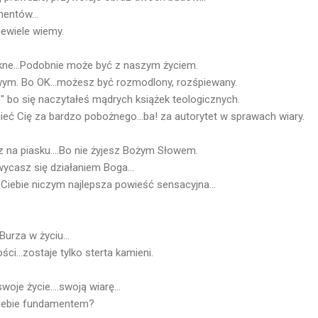
entów...
ewiele wiemy.
kne...Podobnie może być z naszym życiem.
m. Bo OK...możesz być rozmodlony, rozśpiewany.
" bo się naczytałeś mądrych książek teologicznych.
ć Cię za bardzo pobożnego...ba! za autorytet w sprawach wiary.
z na piasku....Bo nie żyjesz Bożym Słowem.
ycasz się działaniem Boga...
a Ciebie niczym najlepsza powieść sensacyjna...
Burza w życiu...
ści...zostaje tylko sterta kamieni.
je życie....swoją wiarę...
 Ciebie fundamentem?