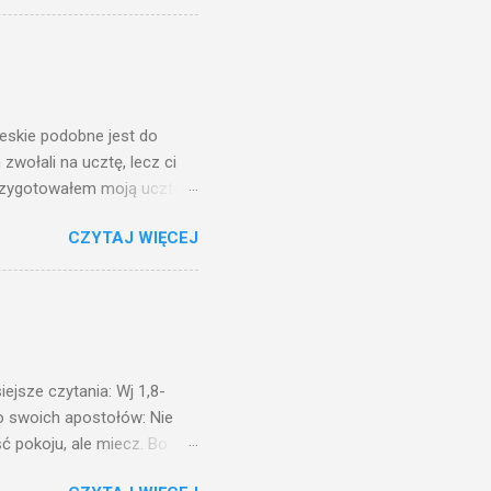
 ma, pozbawią go i tego, co
zy po to wnosi się światło,
na świeczniku? Nie ma
świetle jest nam dobrze
ieskie podobne jest do
zwołali na ucztę, lecz ci
przygotowałem moją ucztę:
 to i poszli: jeden na
CZYTAJ WIĘCEJ
. Na to król uniósł się
ł swoim sługom: Uczta
ście na ucztę wszystkich,
obrych. I sala zapełniła się
ejsze czytania: Wj 1,8-
do swoich apostołów: Nie
ć pokoju, ale miecz. Bo
i będą nieprzyjaciółmi