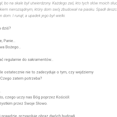
ł, bo na skale był utwierdzony. Każdego zaś, kto tych słów moich słuc
iem nierozsądnym, który dom swój zbudował na piasku. Spadł deszcz,
en dom. I runął, a upadek jego był wielki.
a dziś?
, Panie...
wa Bożego...
ć regularnie do sakramentów...
le ostatecznie nie to zadecyduje o tym, czy wejdziemy
. Czego zatem potrzeba?
.
to, czego uczy nas Bóg poprzez Kościół.
zystkim przez Swoje Słowo.
 prawdzie, przywołuje obraz dwóch budowli.