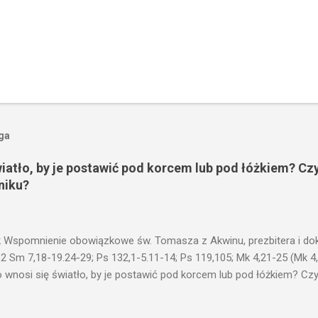
oga
wiatło, by je postawić pod korcem lub pod łóżkiem? Czy
niku?
 Wspomnienie obowiązkowe św. Tomasza z Akwinu, prezbitera i dokt
 2 Sm 7,18-19.24-29; Ps 132,1-5.11-14; Ps 119,105; Mk 4,21-25 (Mk 4
 wnosi się światło, by je postawić pod korcem lub pod łóżkiem? Czy 
niku? Nie ma bowiem nic ukrytego, co by nie miało wyjść na jaw. Kt
łucha. I mówił im: Uważajcie na to, czego słuchacie. Taką samą miarą