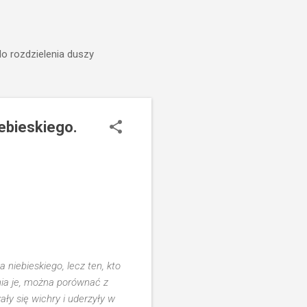
do rozdzielenia duszy
iebieskiego.
 niebieskiego, lecz ten, kto
łnia je, można porównać z
ły się wichry i uderzyły w