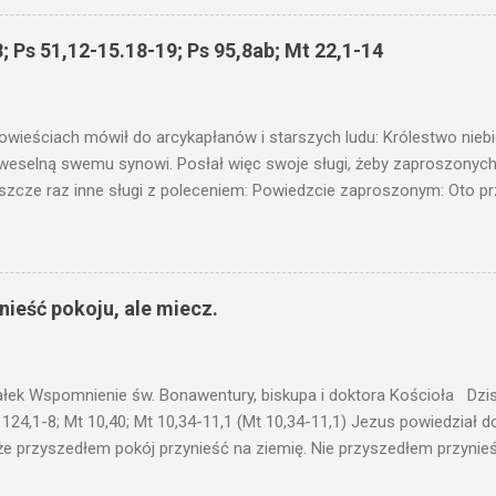
 wam i jeszcze wam dołożą. Bo kto ma, temu będzie dane; a kto nie
siejszym fragmencie z Ewangelii Jezus kontynuuje przypowieści.... C
; Ps 51,12-15.18-19; Ps 95,8ab; Mt 22,1-14
stawić pod korcem lub pod łóżkiem? Czy nie po to, aby je postawić 
c ukrytego, co by nie miało wyjść na jaw. Myślę, że przypowieść o 
nawet jeżeli nie jest, prawdy w niej zawarte są...że użyj...
owieściach mówił do arcykapłanów i starszych ludu: Królestwo nieb
 weselną swemu synowi. Posłał więc swoje sługi, żeby zaproszonych 
ł jeszcze raz inne sługi z poleceniem: Powiedzcie zaproszonym: Oto 
te i wszystko jest gotowe. Przyjdźcie na ucztę! Lecz oni zlekceważyli
upiectwa, a inni pochwycili jego sługi i znieważywszy [ich], pozabijali
 i kazał wytracić owych zabójców, a miasto ich spalić. Wtedy rzek
zaproszeni nie byli jej godni. Idźcie więc na rozstajne drogi i zapro
ieść pokoju, ale miecz.
 wyszli na drogi i sprowadzili wszystkich, których napotkali: złych i d
eby się pr...
ałek Wspomnienie św. Bonawentury, biskupa i doktora Kościoła Dzisi
 124,1-8; Mt 10,40; Mt 10,34-11,1 (Mt 10,34-11,1) Jezus powiedział 
że przyszedłem pokój przynieść na ziemię. Nie przyszedłem przynieś
łem poróżnić syna z jego ojcem, córkę z matką, synową z teściową; 