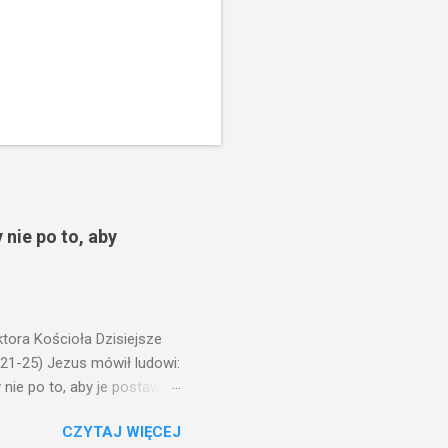
 nie po to, aby
ora Kościoła Dzisiejsze
,21-25) Jezus mówił ludowi:
nie po to, aby je postawić
o ma uszy do słuchania,
CZYTAJ WIĘCEJ
, jaką wy mierzycie,