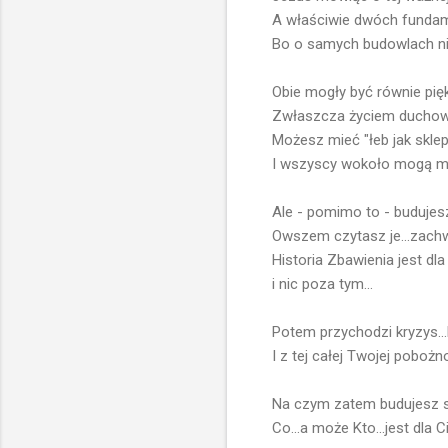
A właściwie dwóch fundam
Bo o samych budowlach ni
Obie mogły być równie pię
Zwłaszcza życiem duchowy
Możesz mieć "łeb jak sklep
I wszyscy wokoło mogą mie
Ale - pomimo to - budujes
Owszem czytasz je...zachw
Historia Zbawienia jest dl
i nic poza tym...
Potem przychodzi kryzys...
I z tej całej Twojej pobożno
Na czym zatem budujesz swo
Co...a może Kto...jest dla