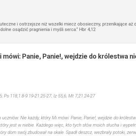
Przejdź do głównej zawartości
uteczne i ostrzejsze niż wszelki miecz obosieczny, przenikające aż 
zdolne osądzić pragnienia i myśli serca.” Hbr 4,12
i mówi: Panie, Panie!, wejdzie do królestwa n
-6; Ps 118,1.8-9.19-21.25-27; Iz 55,6; Mt 7,21.24-27
uczniów: Nie każdy, który Mi mówi: Panie, Panie!, wejdzie do królestwa
który jest w niebie. Każdego więc, kto tych słów moich słucha i wype
óry dom swój zbudował na skale. Spadł deszcz, wezbrały potoki, zerwa