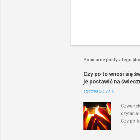
Popularne posty z tego bl
Czy po to wnosi się ś
je postawić na świecz
stycznia 28, 2016
Czwartek
czytania:
Czy po to
na świecz
niechaj s