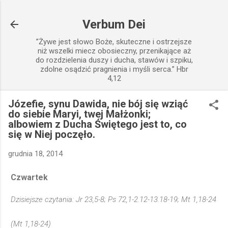
Przejdź do głównej zawartości
Verbum Dei
”Żywe jest słowo Boże, skuteczne i ostrzejsze
niż wszelki miecz obosieczny, przenikające aż
do rozdzielenia duszy i ducha, stawów i szpiku,
zdolne osądzić pragnienia i myśli serca.” Hbr
4,12
Józefie, synu Dawida, nie bój się wziąć
do siebie Maryi, twej Małżonki;
albowiem z Ducha Świętego jest to, co
się w Niej poczęło.
grudnia 18, 2014
Czwartek
Dzisiejsze czytania: Jr 23,5-8; Ps 72,1-2.12-13.18-19; Mt 1,18-24
(Mt 1,18-24)