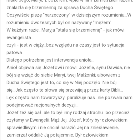
Matki Jego, Maryi, z Józefem, wpierw nim zamieszkali razem,
znalazła się brzemienną za sprawą Ducha Świętego.
Oczywiście piszę "narzeczony" w dzisiejszym rozumieniu...W
rozumieniu ówczesnych był on nazywany "mężem".
W każdym razie...Maryja "stała się brzemienną" - jak mówi
ewangelista...
czyli - jest w ciąży...bez względu na czasy jest to sytuacja
patowa...
Dlatego potrzebna jest interwencja anioła...
Anioł objawia się Józefowi i mówi: Józefie, synu Dawida, nie
bój się wziąć do siebie Maryi, twej Małżonki; albowiem z
Ducha Świętego jest to, co się w Niej poczęło. Nie bój
się...Jak często te słowa się przewijają przez karty Biblii...
Lęk często nam towarzyszy...paraliżuje nas...nie pozwala nam
podejmować racjonalnych decyzji...
Józef też się bał...ale to był inny rodzaj strachu...bo przecież
czytamy w Ewangelii: Mąż Jej, Józef, który był człowiekiem
sprawiedliwym i nie chciał narazić Jej na zniesławienie,
zamierzał oddalić Ją potajemnie. Był człowiekiem