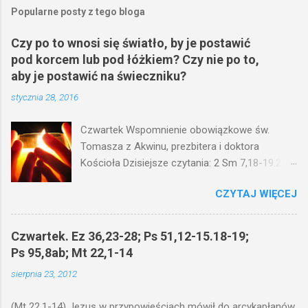
Popularne posty z tego bloga
Czy po to wnosi się światło, by je postawić
pod korcem lub pod łóżkiem? Czy nie po to,
aby je postawić na świeczniku?
stycznia 28, 2016
Czwartek Wspomnienie obowiązkowe św.
Tomasza z Akwinu, prezbitera i doktora
Kościoła Dzisiejsze czytania: 2 Sm 7,18-19.24-
29; Ps 132,1-5.11-14; Ps 119,105; Mk 4,21-25
CZYTAJ WIĘCEJ
(Mk 4,21-25) Jezus mówił ludowi: Czy po to
wnosi się światło, by je postawić pod korcem
lub pod łóżkiem? Czy nie po to, aby je postawić
Czwartek. Ez 36,23-28; Ps 51,12-15.18-19;
na świeczniku? Nie ma bowiem nic ukrytego, co
Ps 95,8ab; Mt 22,1-14
by nie miało wyjść na jaw. Kto ma uszy do
sierpnia 23, 2012
słuchania, niechaj słucha. I mówił im: Uważajcie
na to, czego słuchacie. Taką samą miarą, jaką
(Mt 22,1-14) Jezus w przypowieściach mówił do arcykapłanów