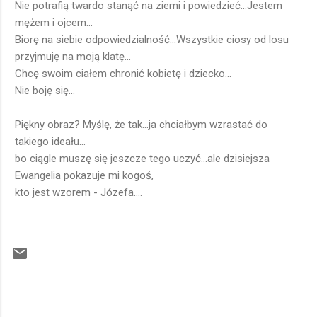
Nie potrafią twardo stanąć na ziemi i powiedzieć...Jestem
mężem i ojcem...
Biorę na siebie odpowiedzialność...Wszystkie ciosy od losu
przyjmuję na moją klatę...
Chcę swoim ciałem chronić kobietę i dziecko...
Nie boję się...
Piękny obraz? Myślę, że tak...ja chciałbym wzrastać do
takiego ideału...
bo ciągle muszę się jeszcze tego uczyć...ale dzisiejsza
Ewangelia pokazuje mi kogoś,
kto jest wzorem - Józefa....
K
o