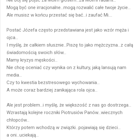
Nie bój się pójść za Moim głosem...za Moimi radami...
Mogą być one irracjonalne...mogą rozwalić całe twoje życie...
Ale musisz w końcu przestać się bać...i zaufać Mi....
Postać Józefa często przedstawiana jest jako wzór męża i
ojca...
I myślę, że całkiem słusznie...Piszę to jako mężczyzna...z całą
świadomością swoich słów...
Mamy kryzys męskości...
Nie chcę oceniać czy wynika on z kultury, jaką lansują nam
media...
Czy to kwestia bezstresowego wychowania...
A może coraz bardziej zanikająca rola ojca...
Ale jest problem...i myślę, że większość z nas go dostrzega...
Wzrastają kolejne roczniki Piotrusiów Panów...wiecznych
chłopców...
Którzy potem wchodzą w związki...pojawiają się dzieci...
a oni...uciekają...