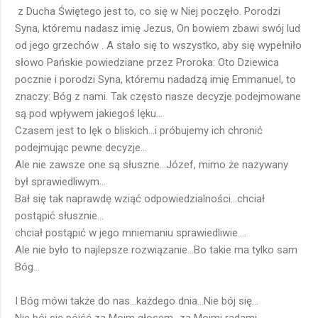
z Ducha Świętego jest to, co się w Niej poczęło. Porodzi
Syna, któremu nadasz imię Jezus, On bowiem zbawi swój lud
od jego grzechów . A stało się to wszystko, aby się wypełniło
słowo Pańskie powiedziane przez Proroka: Oto Dziewica
pocznie i porodzi Syna, któremu nadadzą imię Emmanuel, to
znaczy: Bóg z nami. Tak często nasze decyzje podejmowane
są pod wpływem jakiegoś lęku...
Czasem jest to lęk o bliskich...i próbujemy ich chronić
podejmując pewne decyzje...
Ale nie zawsze one są słuszne...Józef, mimo że nazywany
był sprawiedliwym...
Bał się tak naprawdę wziąć odpowiedzialności...chciał
postąpić słusznie...
chciał postąpić w jego mniemaniu sprawiedliwie....
Ale nie było to najlepsze rozwiązanie...Bo takie ma tylko sam
Bóg...
I Bóg mówi także do nas...każdego dnia...Nie bój się...