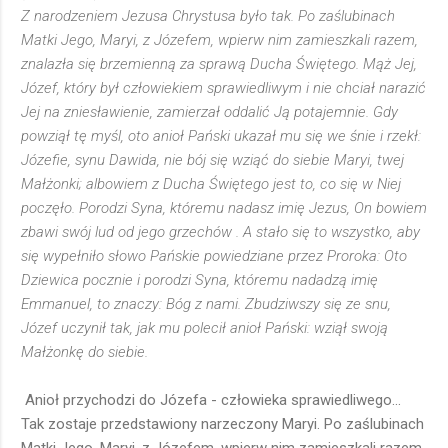
Z narodzeniem Jezusa Chrystusa było tak. Po zaślubinach
Matki Jego, Maryi, z Józefem, wpierw nim zamieszkali razem,
znalazła się brzemienną za sprawą Ducha Świętego. Mąż Jej,
Józef, który był człowiekiem sprawiedliwym i nie chciał narazić
Jej na zniesławienie, zamierzał oddalić Ją potajemnie. Gdy
powziął tę myśl, oto anioł Pański ukazał mu się we śnie i rzekł:
Józefie, synu Dawida, nie bój się wziąć do siebie Maryi, twej
Małżonki; albowiem z Ducha Świętego jest to, co się w Niej
poczęło. Porodzi Syna, któremu nadasz imię Jezus, On bowiem
zbawi swój lud od jego grzechów . A stało się to wszystko, aby
się wypełniło słowo Pańskie powiedziane przez Proroka: Oto
Dziewica pocznie i porodzi Syna, któremu nadadzą imię
Emmanuel, to znaczy: Bóg z nami. Zbudziwszy się ze snu,
Józef uczynił tak, jak mu polecił anioł Pański: wziął swoją
Małżonkę do siebie.
Anioł przychodzi do Józefa - człowieka sprawiedliwego...
Tak zostaje przedstawiony narzeczony Maryi. Po zaślubinach