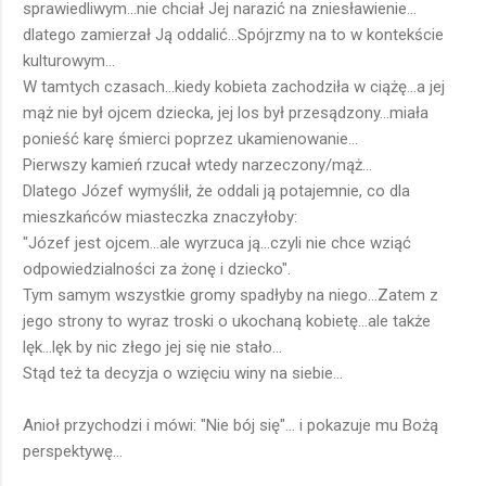
sprawiedliwym...nie chciał Jej narazić na zniesławienie...
dlatego zamierzał Ją oddalić...Spójrzmy na to w kontekście
kulturowym...
W tamtych czasach...kiedy kobieta zachodziła w ciążę...a jej
mąż nie był ojcem dziecka, jej los był przesądzony...miała
ponieść karę śmierci poprzez ukamienowanie...
Pierwszy kamień rzucał wtedy narzeczony/mąż...
Dlatego Józef wymyślił, że oddali ją potajemnie, co dla
mieszkańców miasteczka znaczyłoby:
"Józef jest ojcem...ale wyrzuca ją...czyli nie chce wziąć
odpowiedzialności za żonę i dziecko".
Tym samym wszystkie gromy spadłyby na niego...Zatem z
jego strony to wyraz troski o ukochaną kobietę...ale także
lęk...lęk by nic złego jej się nie stało...
Stąd też ta decyzja o wzięciu winy na siebie...
Anioł przychodzi i mówi: "Nie bój się"... i pokazuje mu Bożą
perspektywę...