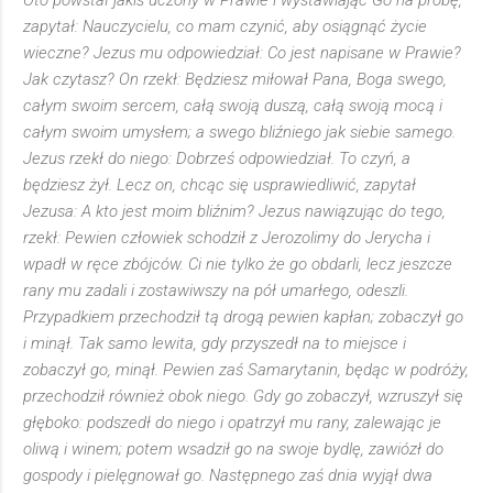
Oto powstał jakiś uczony w Prawie i wystawiając Go na próbę,
zapytał: Nauczycielu, co mam czynić, aby osiągnąć życie
wieczne? Jezus mu odpowiedział: Co jest napisane w Prawie?
Jak czytasz? On rzekł: Będziesz miłował Pana, Boga swego,
całym swoim sercem, całą swoją duszą, całą swoją mocą i
całym swoim umysłem; a swego bliźniego jak siebie samego.
Jezus rzekł do niego: Dobrześ odpowiedział. To czyń, a
będziesz żył. Lecz on, chcąc się usprawiedliwić, zapytał
Jezusa: A kto jest moim bliźnim? Jezus nawiązując do tego,
rzekł: Pewien człowiek schodził z Jerozolimy do Jerycha i
wpadł w ręce zbójców. Ci nie tylko że go obdarli, lecz jeszcze
rany mu zadali i zostawiwszy na pół umarłego, odeszli.
Przypadkiem przechodził tą drogą pewien kapłan; zobaczył go
i minął. Tak samo lewita, gdy przyszedł na to miejsce i
zobaczył go, minął. Pewien zaś Samarytanin, będąc w podróży,
przechodził również obok niego. Gdy go zobaczył, wzruszył się
głęboko: podszedł do niego i opatrzył mu rany, zalewając je
oliwą i winem; potem wsadził go na swoje bydlę, zawiózł do
gospody i pielęgnował go. Następnego zaś dnia wyjął dwa