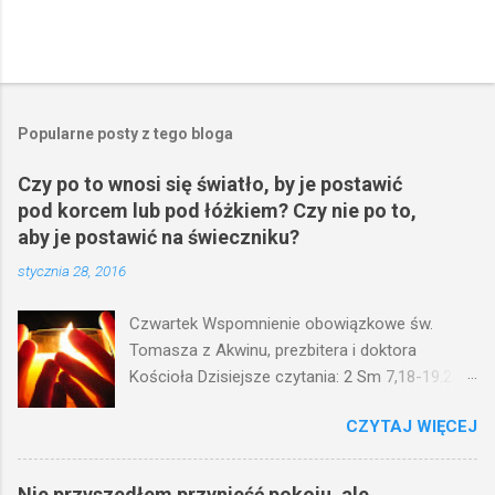
Popularne posty z tego bloga
Czy po to wnosi się światło, by je postawić
pod korcem lub pod łóżkiem? Czy nie po to,
aby je postawić na świeczniku?
stycznia 28, 2016
Czwartek Wspomnienie obowiązkowe św.
Tomasza z Akwinu, prezbitera i doktora
Kościoła Dzisiejsze czytania: 2 Sm 7,18-19.24-
29; Ps 132,1-5.11-14; Ps 119,105; Mk 4,21-25
CZYTAJ WIĘCEJ
(Mk 4,21-25) Jezus mówił ludowi: Czy po to
wnosi się światło, by je postawić pod korcem
lub pod łóżkiem? Czy nie po to, aby je postawić
Nie przyszedłem przynieść pokoju, ale