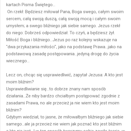
kartach Pisma Świętego...
On rzekł: Będziesz miłował Pana, Boga swego, całym swoim
sercem, całą swoją duszą, całą swoją mocą i całym swoim
umysłem; a swego bliźniego jak siebie samego. Jezus rzekł
do niego: Dobrześ odpowiedział. To czyń, a będziesz żył.
Miłość Boga i bliźniego...Jezus po raz kolejny wskazuje na
"dwa przykazania miłości", jako na podstawę Prawa...jako na
podstawową zasadę postępowania...jedyną drogę do życia
wiecznego...
Lecz on, chcąc się usprawiedliwić, zapytał Jezusa: A kto jest
moim bliźnim?
Usprawiedliwianie się...to dobrze znany nam sposób
działania...Że niby bardzo chciałbym postępować zgodnie z
zasadami Prawa, no ale przecież ja nie wiem kto jest moim
bliźnim?
Gdybym wiedział, to jasne, że miłowałbym bliźniego jak siebie
samego...ale ja przecież nie wiem jak poznać kto jest bliźnim