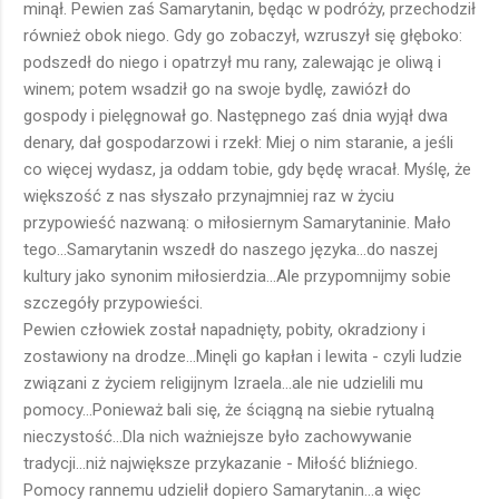
minął. Pewien zaś Samarytanin, będąc w podróży, przechodził
również obok niego. Gdy go zobaczył, wzruszył się głęboko:
podszedł do niego i opatrzył mu rany, zalewając je oliwą i
winem; potem wsadził go na swoje bydlę, zawiózł do
gospody i pielęgnował go. Następnego zaś dnia wyjął dwa
denary, dał gospodarzowi i rzekł: Miej o nim staranie, a jeśli
co więcej wydasz, ja oddam tobie, gdy będę wracał. Myślę, że
większość z nas słyszało przynajmniej raz w życiu
przypowieść nazwaną: o miłosiernym Samarytaninie. Mało
tego...Samarytanin wszedł do naszego języka...do naszej
kultury jako synonim miłosierdzia...Ale przypomnijmy sobie
szczegóły przypowieści.
Pewien człowiek został napadnięty, pobity, okradziony i
zostawiony na drodze...Minęli go kapłan i lewita - czyli ludzie
związani z życiem religijnym Izraela...ale nie udzielili mu
pomocy...Ponieważ bali się, że ściągną na siebie rytualną
nieczystość...Dla nich ważniejsze było zachowywanie
tradycji...niż największe przykazanie - Miłość bliźniego.
Pomocy rannemu udzielił dopiero Samarytanin...a więc