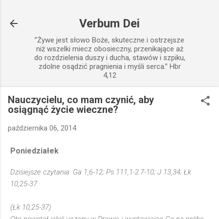
Przejdź do głównej zawartości
Verbum Dei
”Żywe jest słowo Boże, skuteczne i ostrzejsze
niż wszelki miecz obosieczny, przenikające aż
do rozdzielenia duszy i ducha, stawów i szpiku,
zdolne osądzić pragnienia i myśli serca.” Hbr
4,12
Nauczycielu, co mam czynić, aby
osiągnąć życie wieczne?
października 06, 2014
Poniedziałek
Dzisiejsze czytania: Ga 1,6-12; Ps 111,1-2.7-10; J 13,34; Łk
10,25-37
(Łk 10,25-37)