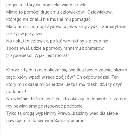
poganin...który nie podzielał wiary Izraela.
Mimo to pomógł drugiemu człowiekowi...Człowiekowi,
którego nie znał...i nie musiał mu pomagać.
Mało temu...pomógł Żydowi...a jak wiemy Żydzi i Samarytanie
nie żyli w przyjaźni...
No i ok...ten człowiek, po którym nikt by się tego nie
spodziewał, udziela pomocy rannemu bohaterowi
przypowieści...A jaki jest morał?
Któryż z tych trzech okazał się, według twego zdania, bliźnim
tego, który wpadł w ręce zbójców? On odpowiedział: Ten,
który mu okazał miłosierdzie. Jezus mu rzekł: Idź, i ty czyń
podobnie!
No właśnie...bliźnim jest ten, kto okazuje miłosierdzie...zatem i
my powinniśmy postępować podobnie.
Tylko tą drogą wypełnimy Prawo...bądźmy wiec dla siebie
nawzajem miłosiernymi Samarytanami.