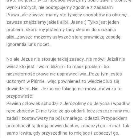
a kto nie jest...I w ten sposób tworzymy sobie zawiłe teorie, w
wyniku których, nie postępujemy zgodnie z zasadami
Prawa...ale zawsze mamy sto tysięcy sposobów na obronę...
zawsze znajdziemy jakieś alibi...Jasne :) Tylko jest jeden
problem...skoro my jesteśmy tacy skłonni do szukania
alibi...zawsze możemy usłyszeć starą prawniczą zasadę:
ignorantia iuris nocet...
No ale Jezus nie stosuje takiej zasady...nie mówi: Jeżeli nie
wiesz kto jest Twoim bliźnim, to masz problem, bo
nieznajomość prawa nie usprawiedliwia...Poza tym jesteś
uczonym w Piśmie...więc powinieneś to wiedzieć lub się
dowiedzieć...Nie...Jezus nic takiego nie mówi...mówi za to
przypowieść:
Pewien człowiek schodził z Jerozolimy do Jerycha i wpadł w
ręce zbójców. Ci nie tylko że go obdarli, lecz jeszcze rany mu
zadali i zostawiwszy na pół umarłego, odeszli. Przypadkiem
przechodził tą drogą pewien kapłan; zobaczył go i minął. Tak
samo lewita, gdy przyszedł na to miejsce i zobaczył go,