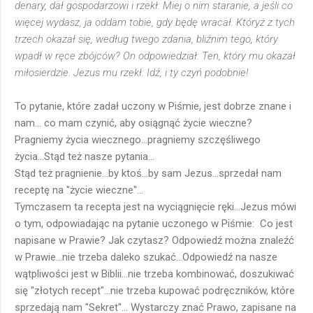
denary, dał gospodarzowi i rzekł: Miej o nim staranie, a jeśli co
więcej wydasz, ja oddam tobie, gdy będę wracał. Któryż z tych
trzech okazał się, według twego zdania, bliźnim tego, który
wpadł w ręce zbójców? On odpowiedział: Ten, który mu okazał
miłosierdzie. Jezus mu rzekł: Idź, i ty czyń podobnie!
To pytanie, które zadał uczony w Piśmie, jest dobrze znane i
nam... co mam czynić, aby osiągnąć życie wieczne?
Pragniemy życia wiecznego...pragniemy szczęśliwego
życia...Stąd też nasze pytania...
Stąd też pragnienie...by ktoś...by sam Jezus...sprzedał nam
receptę na "życie wieczne"...
Tymczasem ta recepta jest na wyciągnięcie ręki...Jezus mówi
o tym, odpowiadając na pytanie uczonego w Piśmie: Co jest
napisane w Prawie? Jak czytasz? Odpowiedź można znaleźć
w Prawie...nie trzeba daleko szukać...Odpowiedź na nasze
wątpliwości jest w Biblii...nie trzeba kombinować, doszukiwać
się "złotych recept"...nie trzeba kupować podręczników, które
sprzedają nam "Sekret"... Wystarczy znać Prawo, zapisane na