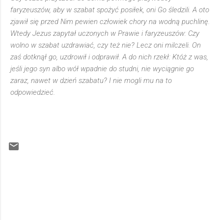
faryzeuszów, aby w szabat spożyć posiłek, oni Go śledzili. A oto
zjawił się przed Nim pewien człowiek chory na wodną puchlinę.
Wtedy Jezus zapytał uczonych w Prawie i faryzeuszów: Czy
wolno w szabat uzdrawiać, czy też nie? Lecz oni milczeli. On
zaś dotknął go, uzdrowił i odprawił. A do nich rzekł: Któż z was,
jeśli jego syn albo wół wpadnie do studni, nie wyciągnie go
zaraz, nawet w dzień szabatu? I nie mogli mu na to
odpowiedzieć.
K
o
m
e