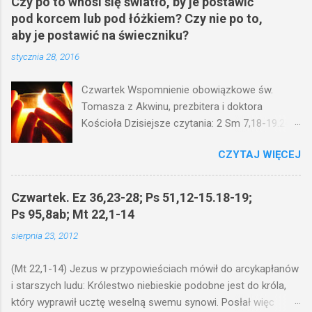
Czy po to wnosi się światło, by je postawić
pod korcem lub pod łóżkiem? Czy nie po to,
aby je postawić na świeczniku?
stycznia 28, 2016
Czwartek Wspomnienie obowiązkowe św.
Tomasza z Akwinu, prezbitera i doktora
Kościoła Dzisiejsze czytania: 2 Sm 7,18-19.24-
29; Ps 132,1-5.11-14; Ps 119,105; Mk 4,21-25
CZYTAJ WIĘCEJ
(Mk 4,21-25) Jezus mówił ludowi: Czy po to
wnosi się światło, by je postawić pod korcem
lub pod łóżkiem? Czy nie po to, aby je postawić
Czwartek. Ez 36,23-28; Ps 51,12-15.18-19;
na świeczniku? Nie ma bowiem nic ukrytego, co
Ps 95,8ab; Mt 22,1-14
by nie miało wyjść na jaw. Kto ma uszy do
sierpnia 23, 2012
słuchania, niechaj słucha. I mówił im: Uważajcie
na to, czego słuchacie. Taką samą miarą, jaką
(Mt 22,1-14) Jezus w przypowieściach mówił do arcykapłanów
wy mierzycie, odmierzą wam i jeszcze wam
i starszych ludu: Królestwo niebieskie podobne jest do króla,
dołożą. Bo kto ma, temu będzie dane; a kto nie
który wyprawił ucztę weselną swemu synowi. Posłał więc
ma, pozbawią go i tego, co ma. W dzisiejszym