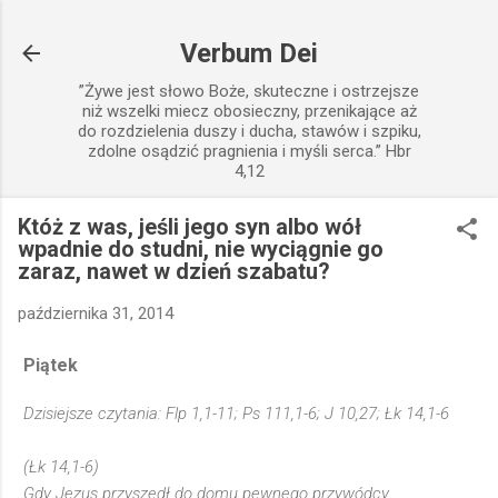
Przejdź do głównej zawartości
Verbum Dei
”Żywe jest słowo Boże, skuteczne i ostrzejsze
niż wszelki miecz obosieczny, przenikające aż
do rozdzielenia duszy i ducha, stawów i szpiku,
zdolne osądzić pragnienia i myśli serca.” Hbr
4,12
Któż z was, jeśli jego syn albo wół
wpadnie do studni, nie wyciągnie go
zaraz, nawet w dzień szabatu?
października 31, 2014
Piątek
Dzisiejsze czytania: Flp 1,1-11; Ps 111,1-6; J 10,27; Łk 14,1-6
(Łk 14,1-6)
Gdy Jezus przyszedł do domu pewnego przywódcy