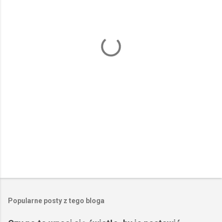
n
t
a
r
z
e
Popularne posty z tego bloga