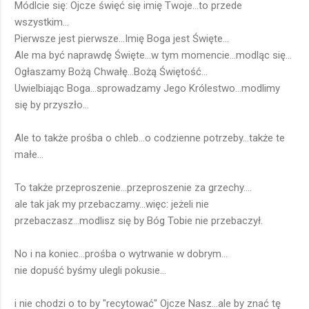
Módlcie się: Ojcze święć się imię Twoje...to przede
wszystkim...
Pierwsze jest pierwsze...Imię Boga jest Święte...
Ale ma być naprawdę Święte...w tym momencie...modląc się...
Ogłaszamy Bożą Chwałę...Bożą Świętość...
Uwielbiając Boga...sprowadzamy Jego Królestwo...modlimy
się by przyszło...
Ale to także prośba o chleb...o codzienne potrzeby...także te
małe...
To także przeproszenie...przeproszenie za grzechy....
ale tak jak my przebaczamy...więc: jeżeli nie
przebaczasz...modlisz się by Bóg Tobie nie przebaczył.
No i na koniec...prośba o wytrwanie w dobrym...
nie dopuść byśmy ulegli pokusie...
i nie chodzi o to by "recytować" Ojcze Nasz...ale by znać tę