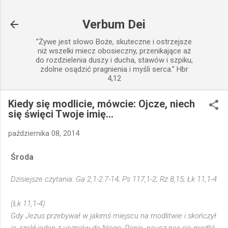
Przejdź do głównej zawartości
Verbum Dei
”Żywe jest słowo Boże, skuteczne i ostrzejsze
niż wszelki miecz obosieczny, przenikające aż
do rozdzielenia duszy i ducha, stawów i szpiku,
zdolne osądzić pragnienia i myśli serca.” Hbr
4,12
Kiedy się modlicie, mówcie: Ojcze, niech
się święci Twoje imię...
października 08, 2014
Środa
Dzisiejsze czytania: Ga 2,1-2.7-14; Ps 117,1-2; Rz 8,15; Łk 11,1-4
(Łk 11,1-4)
Gdy Jezus przebywał w jakimś miejscu na modlitwie i skończył