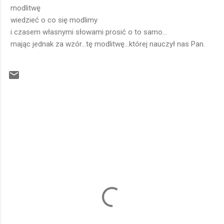
modlitwę
wiedzieć o co się modlimy
i czasem własnymi słowami prosić o to samo...
mając jednak za wzór...tę modlitwę...której nauczył nas Pan.
K
o
m
e
n
t
a
r
z