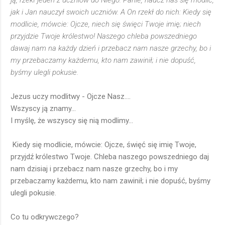
ją, rzekł jeden z uczniów do Niego: Panie, naucz nas się modlić,
jak i Jan nauczył swoich uczniów. A On rzekł do nich: Kiedy się
modlicie, mówcie: Ojcze, niech się święci Twoje imię; niech
przyjdzie Twoje królestwo! Naszego chleba powszedniego
dawaj nam na każdy dzień i przebacz nam nasze grzechy, bo i
my przebaczamy każdemu, kto nam zawinił; i nie dopuść,
byśmy ulegli pokusie.
Jezus uczy modlitwy - Ojcze Nasz....
Wszyscy ją znamy...
I myślę, że wszyscy się nią modlimy...
Kiedy się modlicie, mówcie: Ojcze, święć się imię Twoje,
przyjdź królestwo Twoje. Chleba naszego powszedniego daj
nam dzisiaj i przebacz nam nasze grzechy, bo i my
przebaczamy każdemu, kto nam zawinił; i nie dopuść, byśmy
ulegli pokusie.
Co tu odkrywczego?