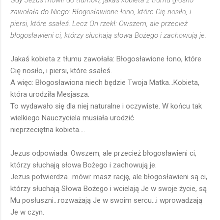
Gdy Jezus mówił do tłumów, jakaś kobieta z tłumu głośno
zawołała do Niego: Błogosławione łono, które Cię nosiło, i
piersi, które ssałeś. Lecz On rzekł: Owszem, ale przecież
błogosławieni ci, którzy słuchają słowa Bożego i zachowują je.
Jakaś kobieta z tłumu zawołała: Błogosławione łono, które
Cię nosiło, i piersi, które ssałeś.
A więc: Błogosławiona niech będzie Twoja Matka...Kobieta,
która urodziła Mesjasza.
To wydawało się dla niej naturalne i oczywiste. W końcu tak
wielkiego Nauczyciela musiała urodzić
nieprzeciętna kobieta....
Jezus odpowiada: Owszem, ale przecież błogosławieni ci,
którzy słuchają słowa Bożego i zachowują je.
Jezus potwierdza...mówi: masz rację, ale błogosławieni są ci,
którzy słuchają Słowa Bożego i wcielają Je w swoje życie, są
Mu posłuszni...rozważają Je w swoim sercu...i wprowadzają
Je w czyn.