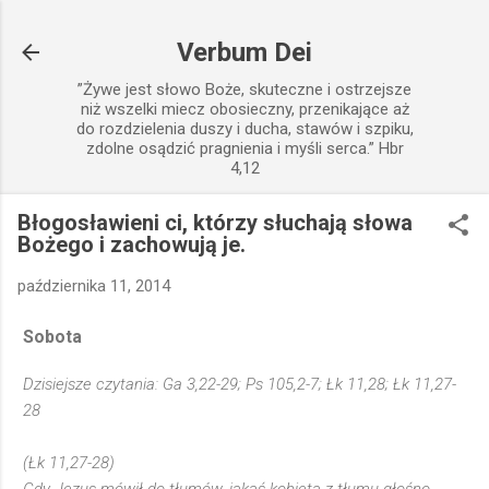
Przejdź do głównej zawartości
Verbum Dei
”Żywe jest słowo Boże, skuteczne i ostrzejsze
niż wszelki miecz obosieczny, przenikające aż
do rozdzielenia duszy i ducha, stawów i szpiku,
zdolne osądzić pragnienia i myśli serca.” Hbr
4,12
Błogosławieni ci, którzy słuchają słowa
Bożego i zachowują je.
października 11, 2014
Sobota
Dzisiejsze czytania: Ga 3,22-29; Ps 105,2-7; Łk 11,28; Łk 11,27-
28
(Łk 11,27-28)