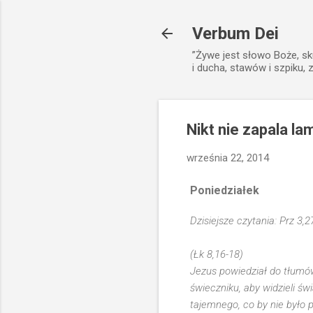
Verbum Dei
”Żywe jest słowo Boże, sk
i ducha, stawów i szpiku, 
Nikt nie zapala la
września 22, 2014
Poniedziałek
Dzisiejsze czytania: Prz 3,2
(Łk 8,16-18)
Jezus powiedział do tłumó
świeczniku, aby widzieli św
tajemnego, co by nie było p