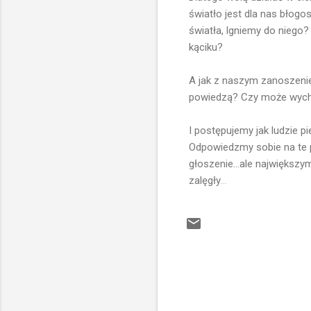
światło jest dla nas błog
światła, lgniemy do nieg
kąciku?
A jak z naszym zanoszenie
powiedzą? Czy może wychod
I postępujemy jak ludzie pi
Odpowiedzmy sobie na te py
głoszenie...ale największy
zalęgły
...
K
o
m