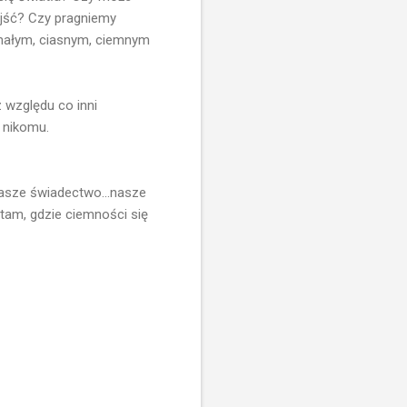
ejść? Czy pragniemy
 małym, ciasnym, ciemnym
 względu co inni
 nikomu.
 nasze świadectwo...nasze
 tam, gdzie ciemności się