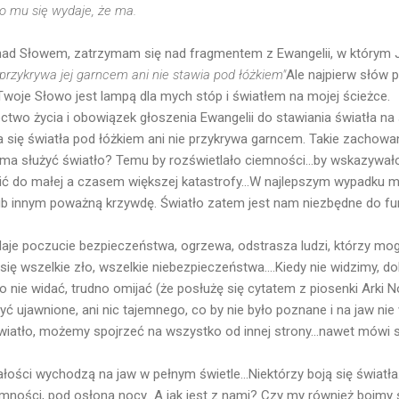
co mu się wydaje, że ma.
 nad Słowem, zatrzymam się nad fragmentem z Ewangelii, w którym 
e przykrywa jej garncem ani nie stawia pod łóżkiem"
Ale najpierw słów pa
woje Słowo jest lampą dla mych stóp i światłem na mojej ścieżce.
two życia i obowiązek głoszenia Ewangelii do stawiania światła na 
a się światła pod łóżkiem ani nie przykrywa garncem. Takie zachowa
 ma służyć światło? Temu by rozświetlało ciemności...by wskazywał
 do małej a czasem większej katastrofy...W najlepszym wypadku mo
ub innym poważną krzywdę. Światło zatem jest nam niezbędne do fu
 daje poczucie bezpieczeństwa, ogrzewa, odstrasza ludzi, którzy m
ię wszelkie zło, wszelkie niebezpieczeństwa....Kiedy nie widzimy, do
go nie widać, trudno omijać (że posłużę się cytatem z piosenki Ark
być ujawnione, ani nic tajemnego, co by nie było poznane i na jaw nie
światło, możemy spojrzeć na wszystko od innej strony...nawet mówi 
łości wychodzą na jaw w pełnym świetle...Niektórzy boją się światła.
emności, pod osłoną nocy...A jak jest z nami? Czy my również boimy