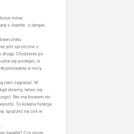
Jezus mówi:
rę o świetle...o lampie...
świeczniku.
nie jest sprzeczne z
o drogę. Chodzenie po
żna się poobijać, w
nkcjonowania w nocy...
ogą nam zagrażać. W
kąd idziemy, łatwo się
i Noego) Nie ma bowiem nic
 wyszło. To kolejna funkcja
się: spojrzeć na coś w
..
 się światła? Czy może