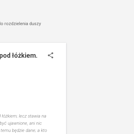
do rozdzielenia duszy
 pod łóżkiem.
d łóżkiem
; lecz stawia na
być ujawnione, ani nic
, temu będzie dane; a kto