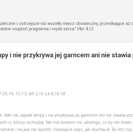
Przejdź do głównej zawartości
uteczne i ostrzejsze niż wszelki miecz obosieczny, przenikające aż 
zdolne osądzić pragnienia i myśli serca.” Hbr 4,12
mpy i nie przykrywa jej garncem ani nie stawia
7-35; Ps 15,1-5; Mt 5,16; Łk 8,16-18
w:
Nikt nie zapala lampy i nie przykrywa jej garncem ani nie stawia po
iatło ci, którzy wchodzą. Nie ma bowiem nic ukrytego, co by nie miało 
oznane i na jaw nie wyszło. Uważajcie więc, jak słuchacie. Bo kto ma