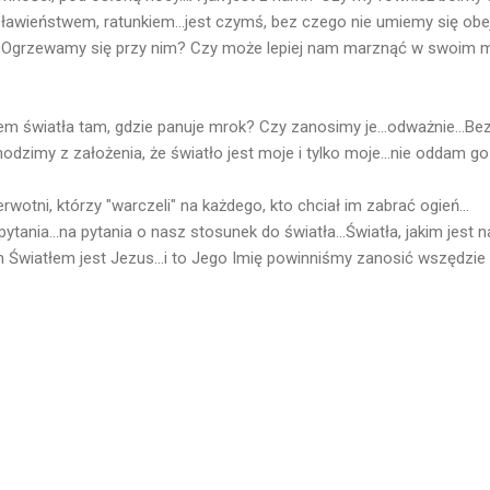
osławieństwem, ratunkiem...jest czymś, bez czego nie umiemy się ob
o? Ogrzewamy się przy nim? Czy może lepiej nam marznąć w swoim
m światła tam, gdzie panuje mrok? Czy zanosimy je...odważnie...Bez
zimy z założenia, że światło jest moje i tylko moje...nie oddam go
erwotni, którzy "warczeli" na każdego, kto chciał im zabrać ogień...
tania...na pytania o nasz stosunek do światła...Światła, jakim jest
m Światłem jest Jezus...i to Jego Imię powinniśmy zanosić wszędzie