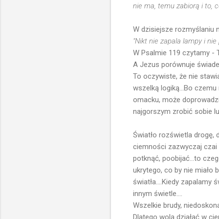
nie ma, temu zabiorą i to, 
W dzisiejsze rozmyślaniu
"Nikt nie zapala lampy i ni
W Psalmie 119 czytamy - T
A Jezus porównuje świadec
To oczywiste, że nie stawi
wszelką logiką...Bo czemu
omacku, może doprowadzić
najgorszym zrobić sobie l
Światło rozświetla drogę,
ciemności zazwyczaj czai s
potknąć, poobijać...to cze
ukrytego, co by nie miało 
światła....Kiedy zapalamy 
innym świetle....
Wszelkie brudy, niedoskona
Dlatego wolą działać w ci