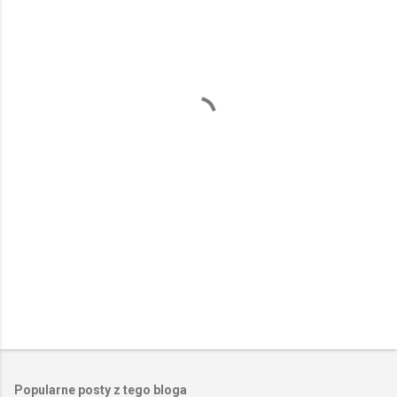
e
n
t
a
r
z
e
Popularne posty z tego bloga