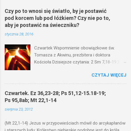
Czy po to wnosi się światło, by je postawić
pod korcem lub pod łóżkiem? Czy nie po to,
aby je postawić na świeczniku?
stycznia 28, 2016
Czwartek Wspomnienie obowiązkowe św.
Tomasza z Akwinu, prezbitera i doktora
Kościoła Dzisiejsze czytania: 2 Sm 7,18-19.24-
29; Ps 132,1-5.11-14; Ps 119,105; Mk 4,21-25
CZYTAJ WIĘCEJ
(Mk 4,21-25) Jezus mówił ludowi: Czy po to
wnosi się światło, by je postawić pod korcem
lub pod łóżkiem? Czy nie po to, aby je postawić
Czwartek. Ez 36,23-28; Ps 51,12-15.18-19;
na świeczniku? Nie ma bowiem nic ukrytego, co
Ps 95,8ab; Mt 22,1-14
by nie miało wyjść na jaw. Kto ma uszy do
sierpnia 23, 2012
słuchania, niechaj słucha. I mówił im: Uważajcie
na to, czego słuchacie. Taką samą miarą, jaką
(Mt 22,1-14) Jezus w przypowieściach mówił do arcykapłanów
wy mierzycie, odmierzą wam i jeszcze wam
i starszych ludu: Królestwo niebieskie podobne jest do króla,