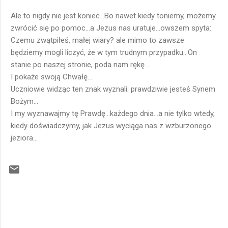
Ale to nigdy nie jest koniec...Bo nawet kiedy toniemy, możemy
zwrócić się po pomoc...a Jezus nas uratuje...owszem spyta:
Czemu zwątpiłeś, małej wiary? ale mimo to zawsze
będziemy mogli liczyć, że w tym trudnym przypadku...On
stanie po naszej stronie, poda nam rękę...
I pokaże swoją Chwałę...
Uczniowie widząc ten znak wyznali: prawdziwie jesteś Synem
Bożym...
I my wyznawajmy tę Prawdę...każdego dnia...a nie tylko wtedy,
kiedy doświadczymy, jak Jezus wyciąga nas z wzburzonego
jeziora...
K
o
m