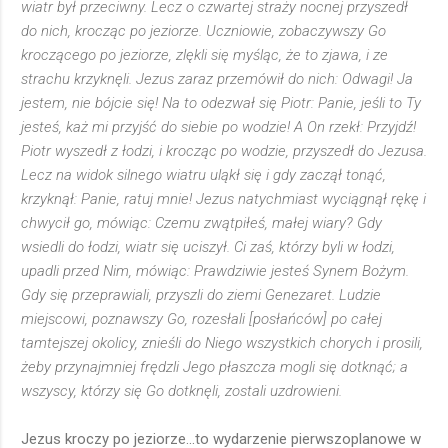
wiatr był przeciwny. Lecz o czwartej straży nocnej przyszedł
do nich, krocząc po jeziorze. Uczniowie, zobaczywszy Go
kroczącego po jeziorze, zlękli się myśląc, że to zjawa, i ze
strachu krzyknęli. Jezus zaraz przemówił do nich: Odwagi! Ja
jestem, nie bójcie się! Na to odezwał się Piotr: Panie, jeśli to Ty
jesteś, każ mi przyjść do siebie po wodzie! A On rzekł: Przyjdź!
Piotr wyszedł z łodzi, i krocząc po wodzie, przyszedł do Jezusa.
Lecz na widok silnego wiatru uląkł się i gdy zaczął tonąć,
krzyknął: Panie, ratuj mnie! Jezus natychmiast wyciągnął rękę i
chwycił go, mówiąc: Czemu zwątpiłeś, małej wiary? Gdy
wsiedli do łodzi, wiatr się uciszył. Ci zaś, którzy byli w łodzi,
upadli przed Nim, mówiąc: Prawdziwie jesteś Synem Bożym.
Gdy się przeprawiali, przyszli do ziemi Genezaret. Ludzie
miejscowi, poznawszy Go, rozesłali [posłańców] po całej
tamtejszej okolicy, znieśli do Niego wszystkich chorych i prosili,
żeby przynajmniej frędzli Jego płaszcza mogli się dotknąć; a
wszyscy, którzy się Go dotknęli, zostali uzdrowieni.
Jezus kroczy po jeziorze...to wydarzenie pierwszoplanowe w