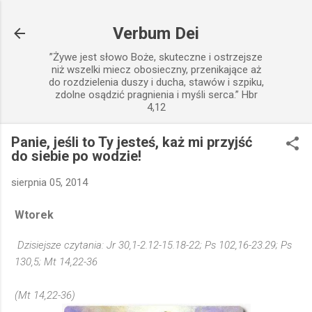
Przejdź do głównej zawartości
Verbum Dei
”Żywe jest słowo Boże, skuteczne i ostrzejsze
niż wszelki miecz obosieczny, przenikające aż
do rozdzielenia duszy i ducha, stawów i szpiku,
zdolne osądzić pragnienia i myśli serca.” Hbr
4,12
Panie, jeśli to Ty jesteś, każ mi przyjść
do siebie po wodzie!
sierpnia 05, 2014
Wtorek
Dzisiejsze czytania: Jr 30,1-2.12-15.18-22; Ps 102,16-23.29; Ps
130,5; Mt 14,22-36
(Mt 14,22-36)