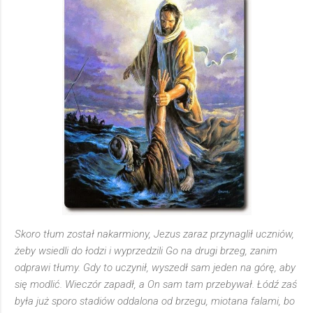
Skoro tłum został nakarmiony, Jezus zaraz przynaglił uczniów,
żeby wsiedli do łodzi i wyprzedzili Go na drugi brzeg, zanim
odprawi tłumy. Gdy to uczynił, wyszedł sam jeden na górę, aby
się modlić. Wieczór zapadł, a On sam tam przebywał. Łódź zaś
była już sporo stadiów oddalona od brzegu, miotana falami, bo