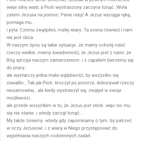
wieje silny wiatr, a Piotr wystraszony zaczyna tonąć...Woła
zatem Jezusa na pomoc: Panie ratuj! A Jezus wyciąga rękę,
pomaga mu...
i pyta: Czemu zwątpiłeś, małej wiary...Ta scena również i nam
nie jest obca.
W naszym życiu są takie sytuacje...że mamy ochotę robić
rzeczy wielkie...mamy świadomość, że Jezus jest z nami...że
Bóg sprzyja naszym zamierzeniom...i z zapałem bierzemy się
do pracy...
ale wystarczy jedna mała wątpliwość, by wszystko się
zawaliło....Tak jak Piotr...kroczył po jeziorze, dokonywał rzeczy
niesamowitej....ale kiedy wystraszył się, zwątpił w swoje
możliwości...
ale przede wszystkim w to, że Jezus jest obok...więc nic mu
się nie stanie...i wtedy zaczął tonąć...
My także toniemy...wtedy gdy zapominamy o tym...by patrzeć
w oczy Jezusowi...i z wiarą w Niego przystępować do
wypełniania naszych codziennych zadań.