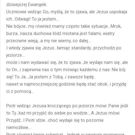
dzisiejszej Ewangelii.
Uczniowie widząc Go, myślą, że to zjawa, ale Jezus uspokaja
ich...Odwagi! To ja jestem...
Nie bójcie...my również mamy często takie sytuacje...Mrok,
burza...nasza duchowa łódź miotana jest falami, wiatry
przeciwne wieją...a my nie wiemy, co dalej...
I wtedy zjawia się Jezus...łamiąc standardy...przychodzi po
jeziorze...
może i nam wydawać się, że to zjawa...że wydaje nam się...ale
to On...i zapewnia nas o tym mówiąc każdemu z nas: Nie bój
się! To Ja...Ja jestem z Tobą...i zawsze będę...
nawet w najmroczniejszej godzinie będę stać obok...i przyjdę
ci z pomocą...
Piotr widząc Jezusa kroczącego po jeziorze mówi: Panie jeśli
to Ty...każ mi przyjść do siebie po wodzie....A Jezus mówi:
Przyjdź...I Piotr idzie...choć wydaje się to pozornie
niemożliwe...
Piotr również łamie schemat...Jednak w pewnym momencie