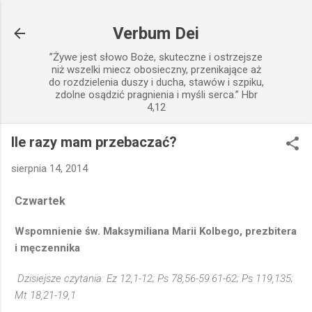
Przejdź do głównej zawartości
Verbum Dei
”Żywe jest słowo Boże, skuteczne i ostrzejsze
niż wszelki miecz obosieczny, przenikające aż
do rozdzielenia duszy i ducha, stawów i szpiku,
zdolne osądzić pragnienia i myśli serca.” Hbr
4,12
Ile razy mam przebaczać?
sierpnia 14, 2014
Czwartek
Wspomnienie św. Maksymiliana Marii Kolbego, prezbitera
i męczennika
Dzisiejsze czytania: Ez 12,1-12; Ps 78,56-59.61-62; Ps 119,135;
Mt 18,21-19,1