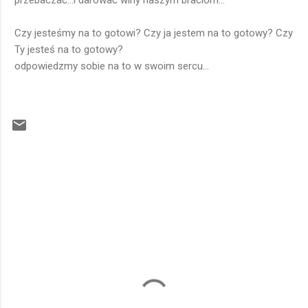
przebaczać...i darować winy naszym braciom...
Czy jesteśmy na to gotowi? Czy ja jestem na to gotowy? Czy
Ty jesteś na to gotowy?
odpowiedzmy sobie na to w swoim sercu...
K
o
m
e
n
t
a
r