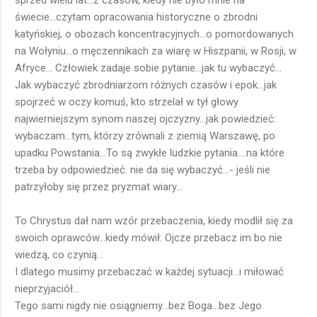
sprzed wielu lat...z czasów, kiedy nie było mnie na
świecie...czytam opracowania historyczne o zbrodni
katyńskiej, o obozach koncentracyjnych...o pomordowanych
na Wołyniu...o męczennikach za wiarę w Hiszpanii, w Rosji, w
Afryce... Człowiek zadaje sobie pytanie...jak tu wybaczyć...
Jak wybaczyć zbrodniarzom różnych czasów i epok...jak
spojrzeć w oczy komuś, kto strzelał w tył głowy
najwierniejszym synom naszej ojczyzny...jak powiedzieć:
wybaczam...tym, którzy zrównali z ziemią Warszawę, po
upadku Powstania...To są zwykłe ludzkie pytania....na które
trzeba by odpowiedzieć: nie da się wybaczyć...- jeśli nie
patrzyłoby się przez pryzmat wiary...
To Chrystus dał nam wzór przebaczenia, kiedy modlił się za
swoich oprawców...kiedy mówił: Ojcze przebacz im bo nie
wiedzą, co czynią...
I dlatego musimy przebaczać w każdej sytuacji...i miłować
nieprzyjaciół...
Tego sami nigdy nie osiągniemy...bez Boga...bez Jego