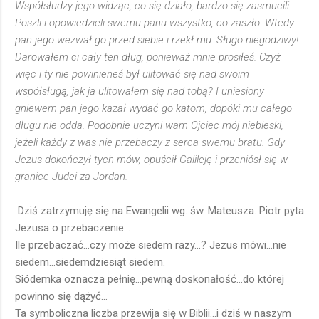
Współsłudzy jego widząc, co się działo, bardzo się zasmucili.
Poszli i opowiedzieli swemu panu wszystko, co zaszło. Wtedy
pan jego wezwał go przed siebie i rzekł mu: Sługo niegodziwy!
Darowałem ci cały ten dług, ponieważ mnie prosiłeś. Czyż
więc i ty nie powinieneś był ulitować się nad swoim
współsługą, jak ja ulitowałem się nad tobą? I uniesiony
gniewem pan jego kazał wydać go katom, dopóki mu całego
długu nie odda. Podobnie uczyni wam Ojciec mój niebieski,
jeżeli każdy z was nie przebaczy z serca swemu bratu. Gdy
Jezus dokończył tych mów, opuścił Galileję i przeniósł się w
granice Judei za Jordan.
Dziś zatrzymuję się na Ewangelii wg. św. Mateusza. Piotr pyta
Jezusa o przebaczenie...
Ile przebaczać...czy może siedem razy...? Jezus mówi...nie
siedem...siedemdziesiąt siedem.
Siódemka oznacza pełnię...pewną doskonałość...do której
powinno się dążyć...
Ta symboliczna liczba przewija się w Biblii...i dziś w naszym