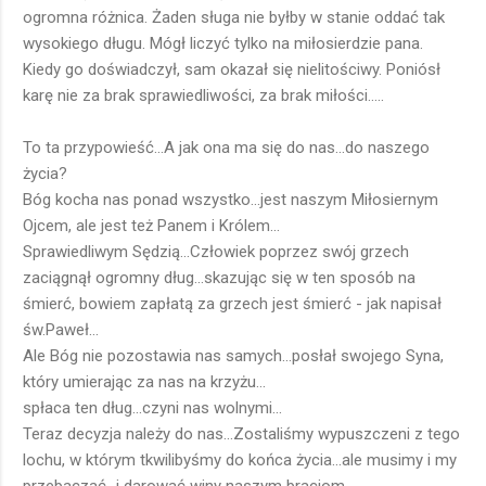
ogromna różnica. Żaden sługa nie byłby w stanie oddać tak
wysokiego długu. Mógł liczyć tylko na miłosierdzie pana.
Kiedy go doświadczył, sam okazał się nielitościwy. Poniósł
karę nie za brak sprawiedliwości, za brak miłości.....
To ta przypowieść...A jak ona ma się do nas...do naszego
życia?
Bóg kocha nas ponad wszystko...jest naszym Miłosiernym
Ojcem, ale jest też Panem i Królem...
Sprawiedliwym Sędzią...Człowiek poprzez swój grzech
zaciągnął ogromny dług...skazując się w ten sposób na
śmierć, bowiem zapłatą za grzech jest śmierć - jak napisał
św.Paweł...
Ale Bóg nie pozostawia nas samych...posłał swojego Syna,
który umierając za nas na krzyżu...
spłaca ten dług...czyni nas wolnymi...
Teraz decyzja należy do nas...Zostaliśmy wypuszczeni z tego
lochu, w którym tkwilibyśmy do końca życia...ale musimy i my