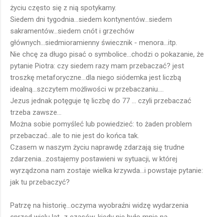
życiu często się z nią spotykamy.
Siedem dni tygodnia...siedem kontynentów...siedem
sakramentów...siedem cnót i grzechów
głównych...siedmioramienny świecznik - menora...itp.
Nie chcę za długo pisać o symbolice...chodzi o pokazanie, że
pytanie Piotra: czy siedem razy mam przebaczać? jest
troszkę metaforyczne...dla niego siódemka jest liczbą
idealną...szczytem możliwości w przebaczaniu....
Jezus jednak potęguje tę liczbę do 77 ... czyli przebaczać
trzeba zawsze...
Można sobie pomyśleć lub powiedzieć: to żaden problem
przebaczać...ale to nie jest do końca tak.
Czasem w naszym życiu naprawdę zdarzają się trudne
zdarzenia...zostajemy postawieni w sytuacji, w której
wyrządzona nam zostaje wielka krzywda...i powstaje pytanie:
jak tu przebaczyć?
Patrzę na historię...oczyma wyobraźni widzę wydarzenia