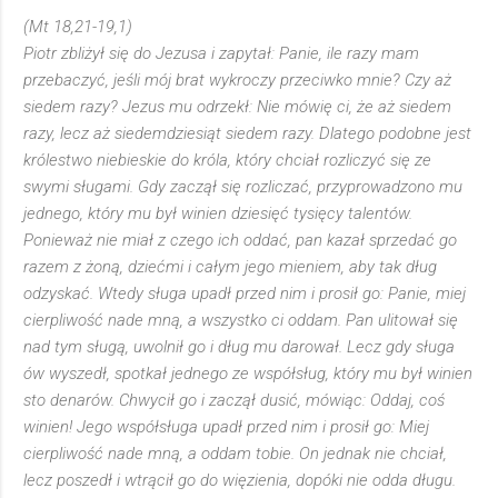
(Mt 18,21-19,1)
Piotr zbliżył się do Jezusa i zapytał: Panie, ile razy mam
przebaczyć, jeśli mój brat wykroczy przeciwko mnie? Czy aż
siedem razy? Jezus mu odrzekł: Nie mówię ci, że aż siedem
razy, lecz aż siedemdziesiąt siedem razy. Dlatego podobne jest
królestwo niebieskie do króla, który chciał rozliczyć się ze
swymi sługami. Gdy zaczął się rozliczać, przyprowadzono mu
jednego, który mu był winien dziesięć tysięcy talentów.
Ponieważ nie miał z czego ich oddać, pan kazał sprzedać go
razem z żoną, dziećmi i całym jego mieniem, aby tak dług
odzyskać. Wtedy sługa upadł przed nim i prosił go: Panie, miej
cierpliwość nade mną, a wszystko ci oddam. Pan ulitował się
nad tym sługą, uwolnił go i dług mu darował. Lecz gdy sługa
ów wyszedł, spotkał jednego ze współsług, który mu był winien
sto denarów. Chwycił go i zaczął dusić, mówiąc: Oddaj, coś
winien! Jego współsługa upadł przed nim i prosił go: Miej
cierpliwość nade mną, a oddam tobie. On jednak nie chciał,
lecz poszedł i wtrącił go do więzienia, dopóki nie odda długu.