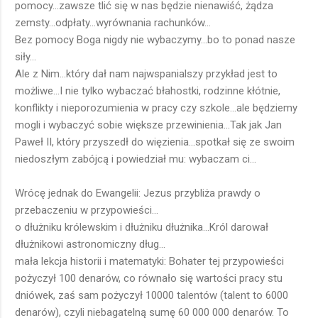
pomocy...zawsze tlić się w nas będzie nienawiść, żądza
zemsty...odpłaty...wyrównania rachunków...
Bez pomocy Boga nigdy nie wybaczymy...bo to ponad nasze
siły...
Ale z Nim...który dał nam najwspanialszy przykład jest to
możliwe...I nie tylko wybaczać błahostki, rodzinne kłótnie,
konflikty i nieporozumienia w pracy czy szkole...ale będziemy
mogli i wybaczyć sobie większe przewinienia...Tak jak Jan
Paweł II, który przyszedł do więzienia...spotkał się ze swoim
niedoszłym zabójcą i powiedział mu: wybaczam ci...
Wrócę jednak do Ewangelii: Jezus przybliża prawdy o
przebaczeniu w przypowieści...
o dłużniku królewskim i dłużniku dłużnika...Król darował
dłużnikowi astronomiczny dług...
mała lekcja historii i matematyki: Bohater tej przypowieści
pożyczył 100 denarów, co równało się wartości pracy stu
dniówek, zaś sam pożyczył 10000 talentów (talent to 6000
denarów), czyli niebagatelną sumę 60 000 000 denarów. To