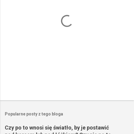
t
a
r
z
e
Popularne posty z tego bloga
Czy po to wnosi się światło, by je postawić