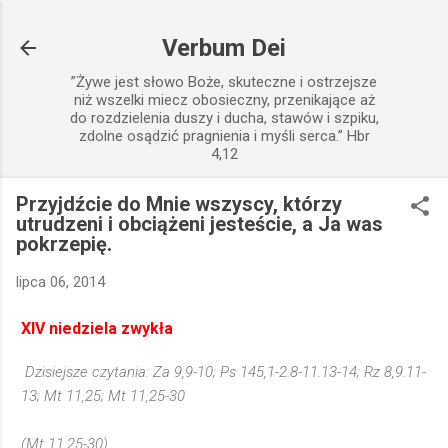
Przejdź do głównej zawartości
Verbum Dei
”Żywe jest słowo Boże, skuteczne i ostrzejsze
niż wszelki miecz obosieczny, przenikające aż
do rozdzielenia duszy i ducha, stawów i szpiku,
zdolne osądzić pragnienia i myśli serca.” Hbr
4,12
Przyjdźcie do Mnie wszyscy, którzy
utrudzeni i obciążeni jesteście, a Ja was
pokrzepię.
lipca 06, 2014
XIV niedziela zwykła
Dzisiejsze czytania: Za 9,9-10; Ps 145,1-2.8-11.13-14; Rz 8,9.11-
13; Mt 11,25; Mt 11,25-30
(Mt 11,25-30)