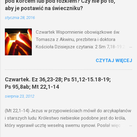
pod korcem lub pod łóżkiem? Czy nie po to,
aby je postawić na świeczniku?
stycznia 28, 2016
Czwartek Wspomnienie obowiązkowe św.
Tomasza z Akwinu, prezbitera i doktora
Kościoła Dzisiejsze czytania: 2 Sm 7,18-19.24-
29; Ps 132,1-5.11-14; Ps 119,105; Mk 4,21-25
CZYTAJ WIĘCEJ
(Mk 4,21-25) Jezus mówił ludowi: Czy po to
wnosi się światło, by je postawić pod korcem
lub pod łóżkiem? Czy nie po to, aby je postawić
Czwartek. Ez 36,23-28; Ps 51,12-15.18-19;
na świeczniku? Nie ma bowiem nic ukrytego, co
Ps 95,8ab; Mt 22,1-14
by nie miało wyjść na jaw. Kto ma uszy do
sierpnia 23, 2012
słuchania, niechaj słucha. I mówił im: Uważajcie
na to, czego słuchacie. Taką samą miarą, jaką
(Mt 22,1-14) Jezus w przypowieściach mówił do arcykapłanów
wy mierzycie, odmierzą wam i jeszcze wam
i starszych ludu: Królestwo niebieskie podobne jest do króla,
dołożą. Bo kto ma, temu będzie dane; a kto nie
który wyprawił ucztę weselną swemu synowi. Posłał więc
ma, pozbawią go i tego, co ma. W dzisiejszym
swoje sługi, żeby zaproszonych zwołali na ucztę, lecz ci nie
fragmencie z Ewangelii Jezus kontynuuje