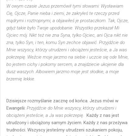
W owym czasie Jezus przemówił tymi słowami: Wysławiam
Cię, Ojcze, Panie nieba i ziemi, że zakryłeś te rzeczy przed
mądrymi i roztropnymi, a objawiłeś je prostaczkom. Tak, Ojcze,
gdyż takie było Twoje upodobanie. Wszystko przekazał Mi
Ojciec mój. Nikt też nie zna Syna, tylko Ojciec, ani Ojca nikt nie
zna, tylko Syn, i ten, komu Syn zechce objawić. Przyjdźcie do
Mnie wszyscy, którzy utrudzeni i obciążeni jesteście, a Ja was
pokrzepię. Weźcie moje jarzmo na siebie i uczcie się ode Mnie,
bo jestem cichy i pokorny sercem, a znajdziecie ukojenie dla
dusz waszych. Albowiem jarzmo moje jest słodkie, a moje
brzemię lekkie.
Dzisiejsze rozmyślanie zacznę od końca. Jezus mówi w
Ewangelii:
Przyjdźcie do Mnie wszyscy, którzy utrudzeni i
obciążeni jesteście, a Ja was pokrzepię.
Każdy z nas jest
utrudzony i obciążony samym życiem. Każdy z nas przeżywa
trudności. Wszyscy jesteśmy utrudzeni szukaniem pokoju,