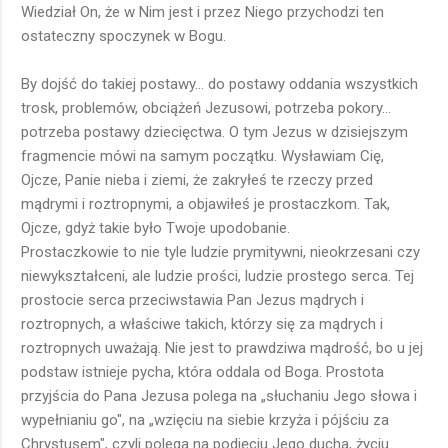
Wiedział On, że w Nim jest i przez Niego przychodzi ten
ostateczny spoczynek w Bogu.
By dojść do takiej postawy... do postawy oddania wszystkich
trosk, problemów, obciążeń Jezusowi, potrzeba pokory...
potrzeba postawy dziecięctwa. O tym Jezus w dzisiejszym
fragmencie mówi na samym początku. Wysławiam Cię,
Ojcze, Panie nieba i ziemi, że zakryłeś te rzeczy przed
mądrymi i roztropnymi, a objawiłeś je prostaczkom. Tak,
Ojcze, gdyż takie było Twoje upodobanie.
Prostaczkowie to nie tyle ludzie prymitywni, nieokrzesani czy
niewykształceni, ale ludzie prości, ludzie prostego serca. Tej
prostocie serca przeciwstawia Pan Jezus mądrych i
roztropnych, a właściwe takich, którzy się za mądrych i
roztropnych uważają. Nie jest to prawdziwa mądrość, bo u jej
podstaw istnieje pycha, która oddala od Boga. Prostota
przyjścia do Pana Jezusa polega na „słuchaniu Jego słowa i
wypełnianiu go", na „wzięciu na siebie krzyża i pójściu za
Chrystusem", czyli polega na podjęciu Jego ducha, życiu