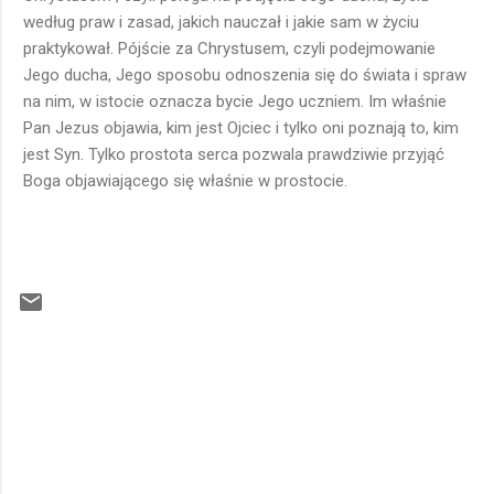
według praw i zasad, jakich nauczał i jakie sam w życiu
praktykował. Pójście za Chrystusem, czyli podejmowanie
Jego ducha, Jego sposobu odnoszenia się do świata i spraw
na nim, w istocie oznacza bycie Jego uczniem. Im właśnie
Pan Jezus objawia, kim jest Ojciec i tylko oni poznają to, kim
jest Syn. Tylko prostota serca pozwala prawdziwie przyjąć
Boga objawiającego się właśnie w prostocie.
K
o
m
e
n