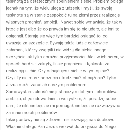
tęsknotą za ostatecznym spełnieniem siebie. Problem polega
jednak na tym, że wielu ulega złudzeniu i myśli, że swoją
tęsknotę są w stanie zaspokoić tu na ziemi przez realizację
własnych pragnień, ambicji... Nawet sobie wmawiają, że tak w
istocie jest albo że co prawda im się to nie udało, ale inni to
osiągnęli. Starają się więc tym bardziej osiągać to, co
uważają za szczęście. Bywają także ludzie całkowicie
załamani, którzy zwątpili i nie widzą dla siebie innego
szczęścia jak tylko doraźne przyjemności. Ale i w ich sercu, w
sposób bardziej zakryty, tli się pragnienie i tęsknota za
realizacją siebie. Czy odnajdujesz siebie w tym opisie?
Czy i Ty nie masz poczucia utrudzenia? obciążenia? Tylko
Jezus może zaradzić naszym problemom.
Samowystarczalność nie jest niczym dobrym... chorobliwa
ambicja, chęć udowodnienia wszystkim, że poradzę sobie
sam, że nikt nie będzie mi pomagał, nie będzie rozwiązywać
za mnie moich problemów...
takie postawy nie są zdrowe... nie rozwijają nas duchowo.
Właśnie dlatego Pan Jezus wezwał do przyjścia do Niego.