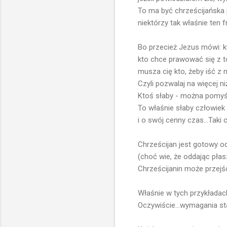
To ma być chrześcijańska 
niektórzy tak właśnie ten f
Bo przecież Jezus mówi: k
kto chce prawować się z to
musza cię kto, żeby iść z 
Czyli pozwalaj na więcej n
Ktoś słaby - można pomyśle
To właśnie słaby człowiek
i o swój cenny czas...Taki
Chrześcijan jest gotowy od
(choć wie, że oddając płasz
Chrześcijanin może przejść
Właśnie w tych przykładach
Oczywiście...wymagania sta