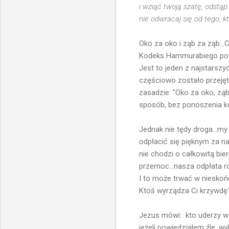
i wziąć twoją szatę, odstąp 
nie odwracaj się od tego, k
Oko za oko i ząb za ząb...
Kodeks Hammurabiego powsta
Jest to jeden z najstarszy
częściowo zostało przejęt
zasadzie: "Oko za oko, zą
sposób, bez ponoszenia k
Jednak nie tędy droga...my
odpłacić się pięknym za n
nie chodzi o całkowitą bie
przemoc...nasza odpłata ro
I to może trwać w nieskońc
Ktoś wyrządza Ci krzywdę?
Jezus mówi: kto uderzy w 
jeżeli powiedziałem źle, wy