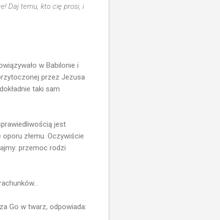
! Daj temu, kto cię prosi, i
owiązywało w Babilonie i
 przytoczonej przez Jezusa
dokładnie taki sam
prawiedliwością jest
e oporu złemu. Oczywiście
tajmy: przemoc rodzi
rachunków...
rza Go w twarz, odpowiada: