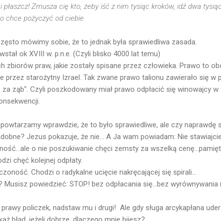
i płaszcz! Zmusza cię kto, żeby iść z nim tysiąc kroków, idź dwa tysiące
to chce pożyczyć od ciebie.
Często mówimy sobie, że to jednak była sprawiedliwa zasada.
ł ok XVIII w. p.n.e. (Czyli blisko 4000 lat temu)
ch zbiorów praw, jakie zostały spisane przez człowieka. Prawo to ob
e przez starożytny Izrael. Tak zwane prawo talionu zawierało się w
b za ząb". Czyli poszkodowany miał prawo odpłacić się winowajcy w 
onsekwencji.
 powtarzamy wprawdzie, że to było sprawiedliwe, ale czy naprawdę s
adobne? Jezus pokazuje, że nie... A Ja wam powiadam: Nie stawiajci
rność...ale o nie poszukiwanie chęci zemsty za wszelką cenę...pamię
dzi chęć kolejnej odpłaty.
zoność. Chodzi o radykalne ucięcie nakręcającej się spirali...
 Musisz powiedzieć: STOP! bez odpłacania się...bez wyrównywania 
prawy policzek, nadstaw mu i drugi! Ale gdy sługa arcykapłana ude
każ błąd, jeżeli dobrze, dlaczego mnie bijesz?