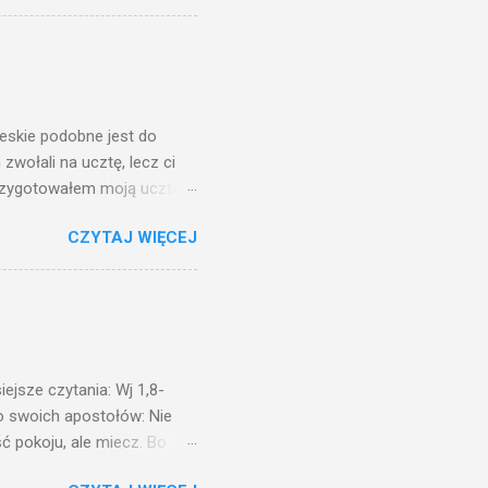
 ma, pozbawią go i tego, co
zy po to wnosi się światło,
na świeczniku? Nie ma
świetle jest nam dobrze
ieskie podobne jest do
zwołali na ucztę, lecz ci
przygotowałem moją ucztę:
 to i poszli: jeden na
CZYTAJ WIĘCEJ
. Na to król uniósł się
ł swoim sługom: Uczta
ście na ucztę wszystkich,
obrych. I sala zapełniła się
ejsze czytania: Wj 1,8-
do swoich apostołów: Nie
ć pokoju, ale miecz. Bo
i będą nieprzyjaciółmi