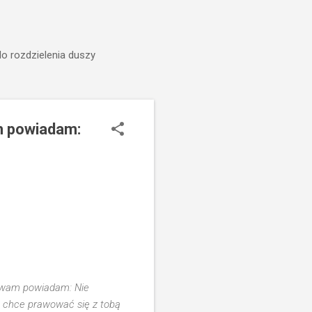
do rozdzielenia duszy
am powiadam:
Ja wam powiadam: Nie
to chce prawować się z tobą