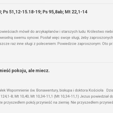
 wam i jeszcze wam dołożą. Bo kto ma, temu będzie dane; a kto nie
siejszym fragmencie z Ewangelii Jezus kontynuuje przypowieści.... C
; Ps 51,12-15.18-19; Ps 95,8ab; Mt 22,1-14
stawić pod korcem lub pod łóżkiem? Czy nie po to, aby je postawić 
c ukrytego, co by nie miało wyjść na jaw. Myślę, że przypowieść o 
nawet jeżeli nie jest, prawdy w niej zawarte są...że użyj...
owieściach mówił do arcykapłanów i starszych ludu: Królestwo nieb
 weselną swemu synowi. Posłał więc swoje sługi, żeby zaproszonych 
ł jeszcze raz inne sługi z poleceniem: Powiedzcie zaproszonym: Oto 
te i wszystko jest gotowe. Przyjdźcie na ucztę! Lecz oni zlekceważyli
upiectwa, a inni pochwycili jego sługi i znieważywszy [ich], pozabijali
 i kazał wytracić owych zabójców, a miasto ich spalić. Wtedy rzek
zaproszeni nie byli jej godni. Idźcie więc na rozstajne drogi i zapro
ieść pokoju, ale miecz.
 wyszli na drogi i sprowadzili wszystkich, których napotkali: złych i d
eby się pr...
ałek Wspomnienie św. Bonawentury, biskupa i doktora Kościoła Dzisi
 124,1-8; Mt 10,40; Mt 10,34-11,1 (Mt 10,34-11,1) Jezus powiedział 
że przyszedłem pokój przynieść na ziemię. Nie przyszedłem przynieś
łem poróżnić syna z jego ojcem, córkę z matką, synową z teściową; 