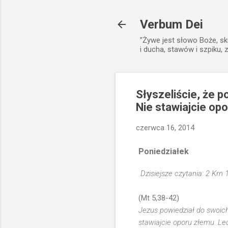
Verbum Dei
”Żywe jest słowo Boże, sk
i ducha, stawów i szpiku, 
Słyszeliście, że 
Nie stawiajcie op
czerwca 16, 2014
Poniedziałek
Dzisiejsze czytania: 2 Krn 
(Mt 5,38-42)
Jezus powiedział do swoich
stawiajcie oporu złemu. Le