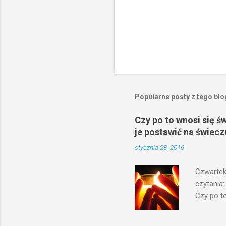
Popularne posty z tego bl
Czy po to wnosi się ś
je postawić na świecz
stycznia 28, 2016
Czwartek
czytania:
Czy po to
na świecz
niechaj s