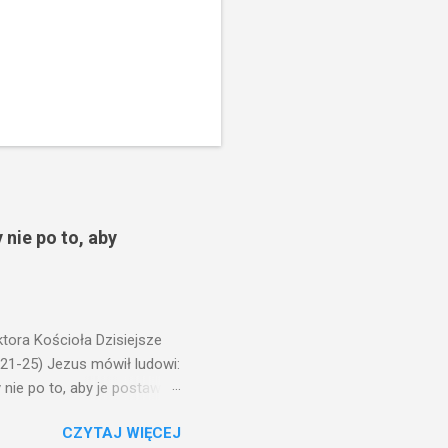
 nie po to, aby
ora Kościoła Dzisiejsze
,21-25) Jezus mówił ludowi:
nie po to, aby je postawić
o ma uszy do słuchania,
CZYTAJ WIĘCEJ
, jaką wy mierzycie,