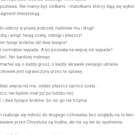
postawa...Nie mamy być ciołkami - matołkami, którzy dają się wykorz
ragment interpretują...
to uderzy w prawy policzek, nadstaw mu i drugi!
bą i wziąć twoją szatę, odstąp i płaszcz!
nim tysiąc kroków, idź dwa tysiące!
iż normalnie wypada...A ko pozwala na więcej niż wypada?
ć...Nic bardziej mylnego.
 martwi się o każdy grosz, o każdy skrawek swojego ubrania
 człowiek jest ograniczony przez te sprawy.
dać więcej niż ma...oddać płaszcz oprócz szaty...
cz, nie będzie miał już po ludzku nic)
 i dwa tysiące kroków...bo nic go nie trzyma.
 realizuje się miłość do drugiego człowieka, bez względu na to kim o
wiane przez Chrystusa są trudne, ale nie są nie do spełnienia...