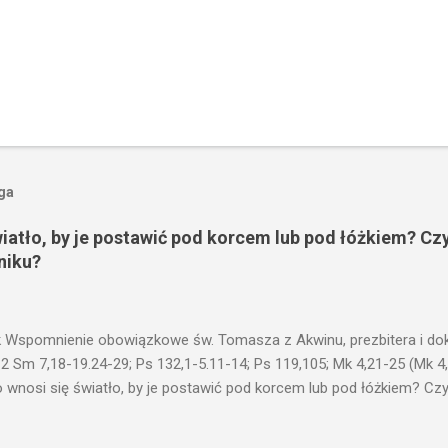
oga
wiatło, by je postawić pod korcem lub pod łóżkiem? Czy
niku?
 Wspomnienie obowiązkowe św. Tomasza z Akwinu, prezbitera i dokt
 2 Sm 7,18-19.24-29; Ps 132,1-5.11-14; Ps 119,105; Mk 4,21-25 (Mk 4
 wnosi się światło, by je postawić pod korcem lub pod łóżkiem? Czy 
niku? Nie ma bowiem nic ukrytego, co by nie miało wyjść na jaw. Kt
łucha. I mówił im: Uważajcie na to, czego słuchacie. Taką samą miarą