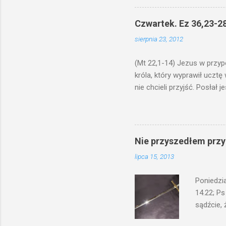
odmierzą
ma. W dzi
Czwartek. Ez 36,23-28
by je po
sierpnia 23, 2012
bowiem ni
znana...A 
(Mt 22,1-14) Jezus w przyp
króla, który wyprawił ucztę
nie chcieli przyjść. Posła
woły i tuczne zwierzęta pobi
swoje pole, drugi do swego k
gniewem. Posłał swe wojska
wprawdzie jest gotowa, lecz 
Nie przyszedłem przyn
których spotkacie. Słudzy ci
lipca 15, 2013
biesiadnikami. Wszedł król, ż
Poniedzi
14.22; Ps
sądźcie, 
przyszed