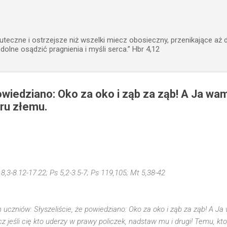
Przejdź do głównej zawartości
uteczne i ostrzejsze niż wszelki miecz obosieczny, przenikające aż 
zdolne osądzić pragnienia i myśli serca.” Hbr 4,12
powiedziano: Oko za oko i ząb za ząb! A Ja w
oru złemu.
18,3-8.12-17.22; Ps 5,2-3.5-7; Ps 119,105; Mt 5,38-42
 uczniów: Słyszeliście, że powiedziano: Oko za oko i ząb za ząb! A 
cz jeśli cię kto uderzy w prawy policzek, nadstaw mu i drugi! Temu, k