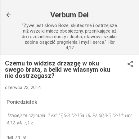
Przejdź do głównej zawartości
Verbum Dei
”Żywe jest słowo Boże, skuteczne i ostrzejsze
niż wszelki miecz obosieczny, przenikające aż
do rozdzielenia duszy i ducha, stawów i szpiku,
zdolne osądzić pragnienia i myśli serca.” Hbr
4,12
Czemu to widzisz drzazgę w oku
swego brata, a belki we własnym oku
nie dostrzegasz?
czerwca 23, 2014
Poniedziałek
Dzisiejsze czytania: 2 Krl 17,5-8.13-15a.18; Ps 60,3-5.12-14; Hbr
4,12; Mt 7,1-5
(Mt 7,1-5)