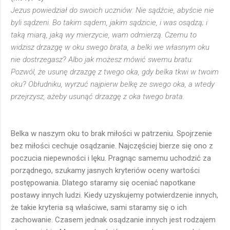
Jezus powiedział do swoich uczniów: Nie sądźcie, abyście nie
byli sądzeni. Bo takim sądem, jakim sądzicie, i was osądzą; i
taką miarą, jaką wy mierzycie, wam odmierzą. Czemu to
widzisz drzazgę w oku swego brata, a belki we własnym oku
nie dostrzegasz? Albo jak możesz mówić swemu bratu:
Pozwól, że usunę drzazgę z twego oka, gdy belka tkwi w twoim
oku? Obłudniku, wyrzuć najpierw belkę ze swego oka, a wtedy
przejrzysz, ażeby usunąć drzazgę z oka twego brata.
Belka w naszym oku to brak miłości w patrzeniu. Spojrzenie
bez miłości cechuje osądzanie. Najczęściej bierze się ono z
poczucia niepewności i lęku. Pragnąc samemu uchodzić za
porządnego, szukamy jasnych kryteriów oceny wartości
postępowania. Dlatego staramy się oceniać napotkane
postawy innych ludzi. Kiedy uzyskujemy potwierdzenie innych,
że takie kryteria są właściwe, sami staramy się o ich
zachowanie. Czasem jednak osądzanie innych jest rodzajem