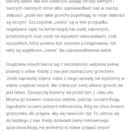
obrony siebie. Ma ono odwrócić uwagę od nas samych i
naszych ciemnych stron albo usprawiedliwić nas w naszej
słabości: „jeżeli inni takie grzechy popełniają, to moje słabości
są niczym". Szczególnie „cenne" są w tym przypadku
negatywne sądy na temat księży lub osób zakonnych,
przełożonych oraz osób na wysokich stanowiskach, czyli
wszystkich, który powinni być wzorem postępowania. Ich
winy są wyjątkowo „cenne" dla usprawiedliwienia siebie.
Osądzanie innych bierze się z niezdolności widzenia pełnej
prawdy o sobie. Każdy z nas jest naznaczony grzechem.
Jeżeli naprawdę zdamy sobie z niego sprawę, nie będziemy w
stanie osądzać innych. Ale zobaczyć swój własny grzech nie
jest łatwo. Zazwyczaj bronimy się przed tym z całej siły.
Można go bowiem zobaczyć jedynie, patrząc oczami Boga,
łagodnymi oczami pełnymi miłosierdzia. Bóg nie chce śmierci
grzesznika, ale pragnie, aby się nawrócił i żył. To odnosi się
do każdego z nas. Kiedy doświadczamy miłosiernego
spojrzenia Boga, nie jesteśmy w stanie potępić innych.