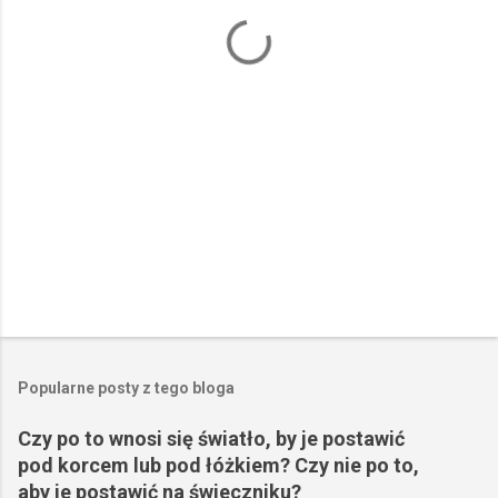
a
r
z
e
Popularne posty z tego bloga
Czy po to wnosi się światło, by je postawić
pod korcem lub pod łóżkiem? Czy nie po to,
aby je postawić na świeczniku?