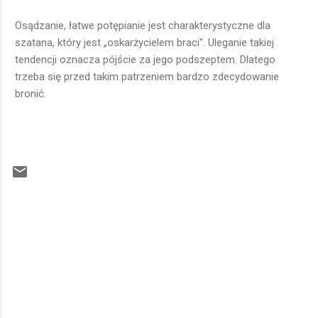
Osądzanie, łatwe potępianie jest charakterystyczne dla
szatana, który jest „oskarżycielem braci". Uleganie takiej
tendencji oznacza pójście za jego podszeptem. Dlatego
trzeba się przed takim patrzeniem bardzo zdecydowanie
bronić.
K
o
m
e
n
t