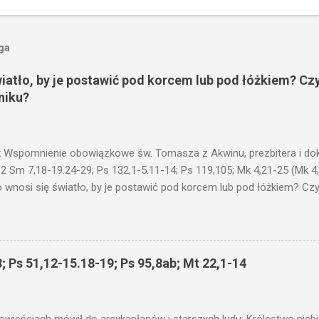
oga
wiatło, by je postawić pod korcem lub pod łóżkiem? Czy
niku?
 Wspomnienie obowiązkowe św. Tomasza z Akwinu, prezbitera i dokt
 2 Sm 7,18-19.24-29; Ps 132,1-5.11-14; Ps 119,105; Mk 4,21-25 (Mk 4
 wnosi się światło, by je postawić pod korcem lub pod łóżkiem? Czy 
niku? Nie ma bowiem nic ukrytego, co by nie miało wyjść na jaw. Kt
łucha. I mówił im: Uważajcie na to, czego słuchacie. Taką samą miarą
 wam i jeszcze wam dołożą. Bo kto ma, temu będzie dane; a kto nie
siejszym fragmencie z Ewangelii Jezus kontynuuje przypowieści.... C
; Ps 51,12-15.18-19; Ps 95,8ab; Mt 22,1-14
stawić pod korcem lub pod łóżkiem? Czy nie po to, aby je postawić 
c ukrytego, co by nie miało wyjść na jaw. Myślę, że przypowieść o 
nawet jeżeli nie jest, prawdy w niej zawarte są...że użyj...