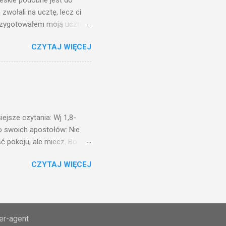
ieskie podobne jest do
zwołali na ucztę, lecz ci
przygotowałem moją ucztę:
 to i poszli: jeden na
CZYTAJ WIĘCEJ
. Na to król uniósł się
ł swoim sługom: Uczta
ście na ucztę wszystkich,
obrych. I sala zapełniła się
ejsze czytania: Wj 1,8-
do swoich apostołów: Nie
ć pokoju, ale miecz. Bo
i będą nieprzyjaciółmi
CZYTAJ WIĘCEJ
st Mnie godzien. I kto kocha
rzyża, a idzie za Mną, nie
cie z mego powodu, znajdzie
tóry Mnie posłał. Kto
awiedliwego, jako
ser-agent