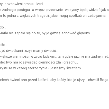
y...pozbawieni smaku...letni...
e żadnego postępu...a wręcz przeciwnie...wszyscy będą widzieć jak 
to jedna z większych tragedii, jakie mogą spotkać chrześcijanina.
o...
iatła nie zapala się po to, by je gdzieś schować głęboko...
..
iło...
yć świadkami...czyli mamy świecić...
większe ciemności w życiu ludzkim...tam gdzie już nie ma żadnej nadzi
dectwo ma rozświetlać ciemności zła i grzechu...
ystusa w każdej sferze życia - jesteśmy światłem...
niech świeci ono przed ludźmi...aby każdy, kto je ujrzy - chwalił Boga.