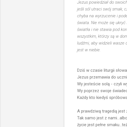
Jezus powiedział do swoich
jeśli sól utraci swój smak, 
chyba na wyrzucenie i pode
świata. Nie może się ukryć 
światła i nie stawia pod ko
wszystkim, którzy są w dom
ludźmi, aby widzieli wasze 
jest w niebie.
Dziś w czasie liturgii sł
Jezus przemawia do uczniów.
Wy jesteście solą - czyli w
Wy poprzez swoje świadectw
Każdy kto kiedyś spróbował 
A prawdziwą tragedią jest z
Tak samo jest z nami...alb
życie jest pełne smaku...te