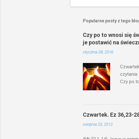
Popularne posty z tego bl
Czy po to wnosi się ś
je postawić na świecz
stycznia 28, 2016
Czwartek
czytania:
Czy po to
na świecz
niechaj s
odmierzą
ma. W dzi
Czwartek. Ez 36,23-28
by je po
sierpnia 23, 2012
bowiem ni
znana...A 