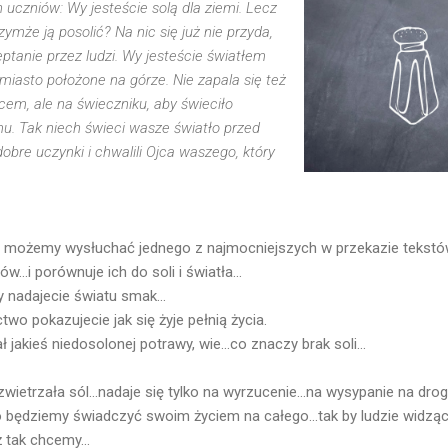
 uczniów: Wy jesteście solą dla ziemi. Lecz
czymże ją posolić? Na nic się już nie przyda,
ptanie przez ludzi. Wy jesteście światłem
miasto położone na górze. Nie zapala się też
rcem, ale na świeczniku, aby świeciło
u. Tak niech świeci wasze światło przed
dobre uczynki i chwalili Ojca waszego, który
owa możemy wysłuchać jednego z najmocniejszych w przekazie tekstó
..i porównuje ich do soli i światła...
y nadajecie światu smak...
o pokazujecie jak się żyje pełnią życia.
jakieś niedosolonej potrawy, wie...co znaczy brak soli...
wietrzała sól...nadaje się tylko na wyrzucenie...na wysypanie na drog
o będziemy świadczyć swoim życiem na całego...tak by ludzie widząc
ż tak chcemy...