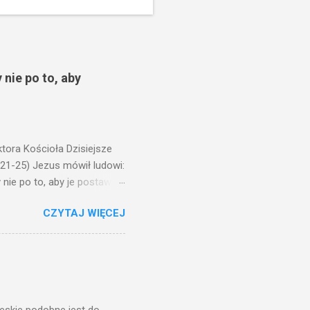
 nie po to, aby
ora Kościoła Dzisiejsze
,21-25) Jezus mówił ludowi:
nie po to, aby je postawić
o ma uszy do słuchania,
CZYTAJ WIĘCEJ
, jaką wy mierzycie,
 ma, pozbawią go i tego, co
zy po to wnosi się światło,
na świeczniku? Nie ma
świetle jest nam dobrze