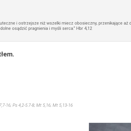
Przejdź do głównej zawartości
uteczne i ostrzejsze niż wszelki miecz obosieczny, przenikające aż 
zdolne osądzić pragnienia i myśli serca.” Hbr 4,12
tłem.
7,7-16; Ps 4,2-5.7-8; Mt 5,16; Mt 5,13-16