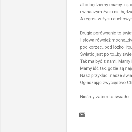
albo będziemy miałcy...nijac
i w naszym życiu nie będzi
A regres w życiu duchowym 
Drugie porównanie to światł
I słowa również mocne...św
pod korzec...pod łóżko...itp.
Światło jest po to...by świec
Tak ma być z nami. Mamy b
Mamy iść tak, gdzie są naj
Nasz przykład...nasze świa
Ogłaszając zwycięstwo Chr
Nieśmy zatem to światło....
K