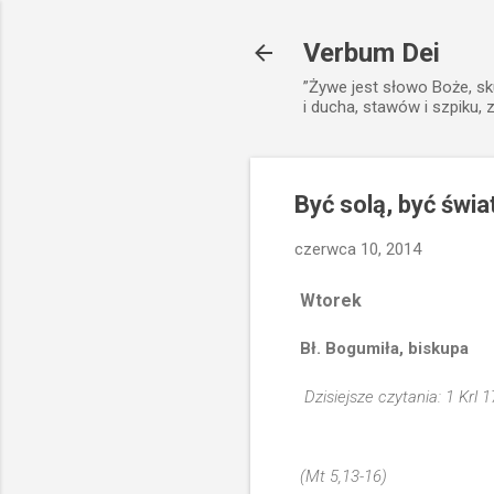
Verbum Dei
”Żywe jest słowo Boże, sk
i ducha, stawów i szpiku, 
Być solą, być świa
czerwca 10, 2014
Wtorek
Bł. Bogumiła, biskupa
Dzisiejsze czytania: 1 Krl 1
(Mt 5,13-16)