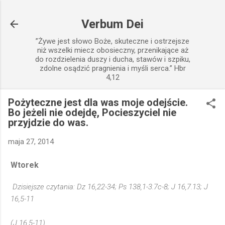
Przejdź do głównej zawartości
Verbum Dei
”Żywe jest słowo Boże, skuteczne i ostrzejsze
niż wszelki miecz obosieczny, przenikające aż
do rozdzielenia duszy i ducha, stawów i szpiku,
zdolne osądzić pragnienia i myśli serca.” Hbr
4,12
Pożyteczne jest dla was moje odejście.
Bo jeżeli nie odejdę, Pocieszyciel nie
przyjdzie do was.
maja 27, 2014
Wtorek
Dzisiejsze czytania: Dz 16,22-34; Ps 138,1-3.7c-8; J 16,7.13; J
16,5-11
(J 16,5-11)