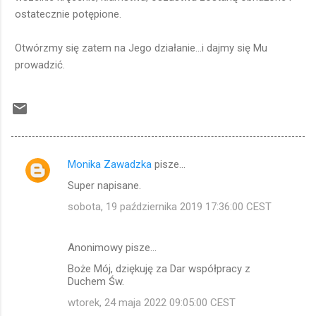
ostatecznie potępione.
Otwórzmy się zatem na Jego działanie...i dajmy się Mu
prowadzić.
Monika Zawadzka
pisze…
K
Super napisane.
o
sobota, 19 października 2019 17:36:00 CEST
m
e
Anonimowy pisze…
n
Boże Mój, dziękuję za Dar współpracy z
t
Duchem Św.
a
wtorek, 24 maja 2022 09:05:00 CEST
r