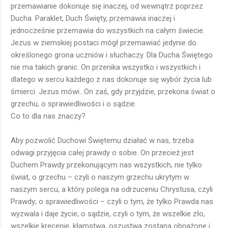
przemawianie dokonuje się inaczej, od wewnątrz poprzez
Ducha. Paraklet, Duch Święty, przemawia inaczej i
jednocześnie przemawia do wszystkich na całym świecie.
Jezus w ziemskiej postaci mógł przemawiać jedynie do
określonego grona uczniów i słuchaczy. Dla Ducha Świętego
nie ma takich granic. On przenika wszystko i wszystkich i
dlatego w sercu każdego z nas dokonuje się wybór życia lub
śmierci. Jezus mówi...On zaś, gdy przyjdzie, przekona świat o
grzechu, o sprawiedliwości i o sądzie.
Co to dla nas znaczy?
Aby pozwolić Duchowi Świętemu działać w nas, trzeba
odwagi przyjęcia całej prawdy o sobie. On przecież jest
Duchem Prawdy przekonującym nas wszystkich, nie tylko
świat, o grzechu – czyli o naszym grzechu ukrytym w
naszym sercu, a który polega na odrzuceniu Chrystusa, czyli
Prawdy; o sprawiedliwości – czyli o tym, że tylko Prawda nas
wyzwala i daje życie; o sądzie, czyli o tym, że wszelkie zło,
wszelkie kręcenie, kłamstwa, oszustwa zostaną obnażone i