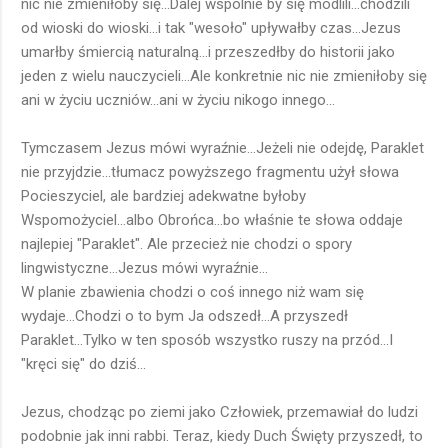
nic nie zmieniłoby się...Dalej wspólnie by się modlili...chodzili
od wioski do wioski...i tak "wesoło" upływałby czas...Jezus
umarłby śmiercią naturalną...i przeszedłby do historii jako
jeden z wielu nauczycieli...Ale konkretnie nic nie zmieniłoby się
ani w życiu uczniów...ani w życiu nikogo innego...
Tymczasem Jezus mówi wyraźnie...Jeżeli nie odejdę, Paraklet
nie przyjdzie...tłumacz powyższego fragmentu użył słowa
Pocieszyciel, ale bardziej adekwatne byłoby
Wspomożyciel...albo Obrońca...bo właśnie te słowa oddaje
najlepiej "Paraklet". Ale przecież nie chodzi o spory
lingwistyczne...Jezus mówi wyraźnie...
W planie zbawienia chodzi o coś innego niż wam się
wydaje...Chodzi o to bym Ja odszedł...A przyszedł
Paraklet...Tylko w ten sposób wszystko ruszy na przód...I
"kręci się" do dziś...
Jezus, chodząc po ziemi jako Człowiek, przemawiał do ludzi
podobnie jak inni rabbi. Teraz, kiedy Duch Święty przyszedł, to