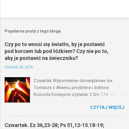
P
r
z
e
Popularne posty z tego bloga
ś
l
Czy po to wnosi się światło, by je postawić
i
pod korcem lub pod łóżkiem? Czy nie po to,
j
k
aby je postawić na świeczniku?
o
stycznia 28, 2016
m
e
n
Czwartek Wspomnienie obowiązkowe św.
t
Tomasza z Akwinu, prezbitera i doktora
a
r
Kościoła Dzisiejsze czytania: 2 Sm 7,18-19.24-
z
29; Ps 132,1-5.11-14; Ps 119,105; Mk 4,21-25
CZYTAJ WIĘCEJ
(Mk 4,21-25) Jezus mówił ludowi: Czy po to
wnosi się światło, by je postawić pod korcem
lub pod łóżkiem? Czy nie po to, aby je postawić
Czwartek. Ez 36,23-28; Ps 51,12-15.18-19;