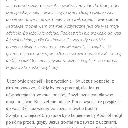
Jezus powiedział do swoich uczniów: Teraz idę do Tego, który
Mnie posłał, a nikt z was nie pyta Mnie: Dokąd idziesz? Ale
ponieważ to wam powiedziałem, smutek napełnił wam serce.
Jednakże mówię wam prawdę: Pożyteczne jest dla was moje
odejście. Bo jeżeli nie odejdę, Pocieszyciel nie przyjdzie do was.
A jeżeli odejdę, poślę Go do was. On zaś, gdy przyjdzie,
przekona świat o grzechu, o sprawiedliwości i o sądzie. O
grzechu - bo nie wierzą we Mnie; o sprawiedliwości zaś - bo idę
do Ojca i już Mnie nie ujrzycie; wreszcie o sądzie - bo władca
tego świata został osądzony.
Uczniowie pragnęli - bez wątpienia - by Jezus pozostał z
nimi na zawsze...Każdy by tego pragnął, ale Jezus
uświadamia ich, że musi odejść...Pożyteczne jest dla was
moje odejście. Bo jeżeli nie odejdę, Pocieszyciel nie przyjdzie
do was. Dziś już wiemy, że Jezus mówił o Duchu
Świętym...Odejście Chrystusa było konieczne by Kościół mógł
pójść na przód...gdyby Jezus został na zawsze z uczniami,