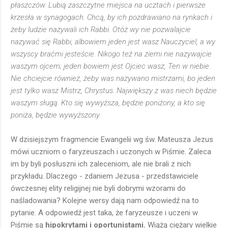
płaszczów. Lubią zaszczytne miejsca na ucztach i pierwsze
krzesła w synagogach. Chcą, by ich pozdrawiano na rynkach i
żeby ludzie nazywali ich Rabbi. Otóż wy nie pozwalajcie
nazywać się Rabbi, albowiem jeden jest wasz Nauczyciel, a wy
wszyscy braćmi jesteście. Nikogo też na ziemi nie nazywajcie
waszym ojcem; jeden bowiem jest Ojciec wasz, Ten w niebie.
Nie chciejcie również, żeby was nazywano mistrzami, bo jeden
jest tylko wasz Mistrz, Chrystus. Największy z was niech będzie
waszym sługą. Kto się wywyższa, będzie poniżony, a kto się
poniża, będzie wywyższony.
W dzisiejszym fragmencie Ewangelii wg św. Mateusza Jezus
mówi uczniom o faryzeuszach i uczonych w Piśmie. Zaleca
im by byli posłuszni ich zaleceniom, ale nie brali z nich
przykładu. Dlaczego - zdaniem Jezusa - przedstawiciele
ówczesnej elity religijnej nie byli dobrymi wzorami do
naśladowania? Kolejne wersy dają nam odpowiedź na to
pytanie. A odpowiedź jest taka, że faryzeusze i uczeni w
Piśmie są
hipokrytami i oportunistami.
Wiążą ciężary wielkie