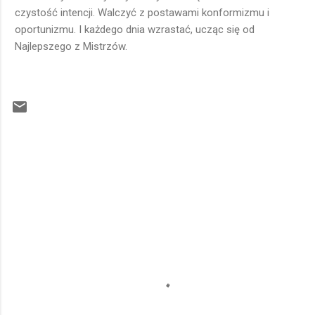
czystość intencji. Walczyć z postawami konformizmu i
oportunizmu. I każdego dnia wzrastać, ucząc się od
Najlepszego z Mistrzów.
K
o
m
e
n
t
a
r
z