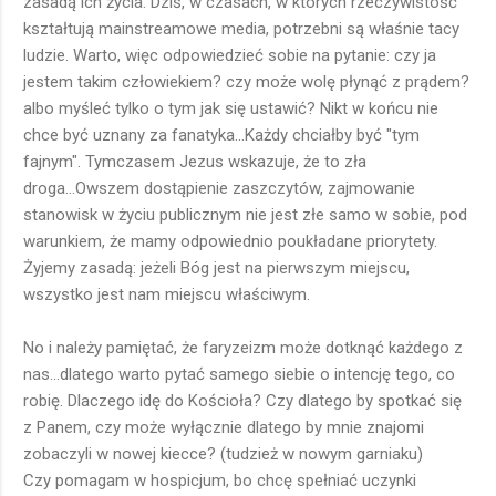
zasadą ich życia. Dziś, w czasach, w których rzeczywistość
kształtują mainstreamowe media, potrzebni są właśnie tacy
ludzie. Warto, więc odpowiedzieć sobie na pytanie: czy ja
jestem takim człowiekiem? czy może wolę płynąć z prądem?
albo myśleć tylko o tym jak się ustawić? Nikt w końcu nie
chce być uznany za fanatyka...Każdy chciałby być "tym
fajnym". Tymczasem Jezus wskazuje, że to zła
droga...Owszem dostąpienie zaszczytów, zajmowanie
stanowisk w życiu publicznym nie jest złe samo w sobie, pod
warunkiem, że mamy odpowiednio poukładane priorytety.
Żyjemy zasadą: jeżeli Bóg jest na pierwszym miejscu,
wszystko jest nam miejscu właściwym.
No i należy pamiętać, że faryzeizm może dotknąć każdego z
nas...dlatego warto pytać samego siebie o intencję tego, co
robię. Dlaczego idę do Kościoła? Czy dlatego by spotkać się
z Panem, czy może wyłącznie dlatego by mnie znajomi
zobaczyli w nowej kiecce? (tudzież w nowym garniaku)
Czy pomagam w hospicjum, bo chcę spełniać uczynki