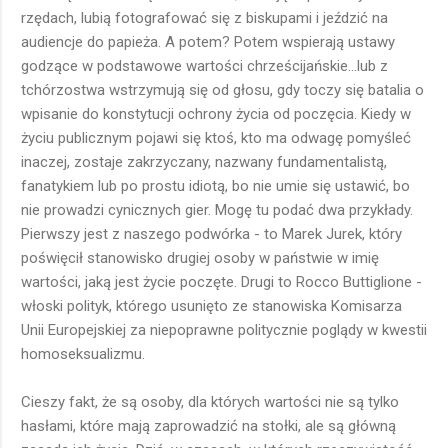
rzędach, lubią fotografować się z biskupami i jeździć na
audiencje do papieża. A potem? Potem wspierają ustawy
godzące w podstawowe wartości chrześcijańskie...lub z
tchórzostwa wstrzymują się od głosu, gdy toczy się batalia o
wpisanie do konstytucji ochrony życia od poczęcia. Kiedy w
życiu publicznym pojawi się ktoś, kto ma odwagę pomyśleć
inaczej, zostaje zakrzyczany, nazwany fundamentalistą,
fanatykiem lub po prostu idiotą, bo nie umie się ustawić, bo
nie prowadzi cynicznych gier. Mogę tu podać dwa przykłady.
Pierwszy jest z naszego podwórka - to Marek Jurek, który
poświęcił stanowisko drugiej osoby w państwie w imię
wartości, jaką jest życie poczęte. Drugi to Rocco Buttiglione -
włoski polityk, którego usunięto ze stanowiska Komisarza
Unii Europejskiej za niepoprawne politycznie poglądy w kwestii
homoseksualizmu.
Cieszy fakt, że są osoby, dla których wartości nie są tylko
hasłami, które mają zaprowadzić na stołki, ale są główną