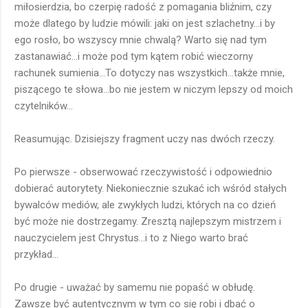
miłosierdzia, bo czerpię radość z pomagania bliźnim, czy
może dlatego by ludzie mówili: jaki on jest szlachetny...i by
ego rosło, bo wszyscy mnie chwalą? Warto się nad tym
zastanawiać...i może pod tym kątem robić wieczorny
rachunek sumienia...To dotyczy nas wszystkich...także mnie,
piszącego te słowa...bo nie jestem w niczym lepszy od moich
czytelników...
Reasumując. Dzisiejszy fragment uczy nas dwóch rzeczy.
Po pierwsze - obserwować rzeczywistość i odpowiednio
dobierać autorytety. Niekoniecznie szukać ich wśród stałych
bywalców mediów, ale zwykłych ludzi, których na co dzień
być może nie dostrzegamy. Zresztą najlepszym mistrzem i
nauczycielem jest Chrystus...i to z Niego warto brać
przykład...
Po drugie - uważać by samemu nie popaść w obłudę.
Zawsze być autentycznym w tym co się robi i dbać o