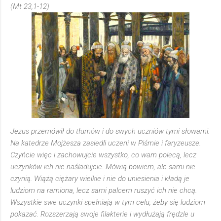
(Mt 23,1-12)
Jezus przemówił do tłumów i do swych uczniów tymi słowami:
Na katedrze Mojżesza zasiedli uczeni w Piśmie i faryzeusze.
Czyńcie więc i zachowujcie wszystko, co wam polecą, lecz
uczynków ich nie naśladujcie. Mówią bowiem, ale sami nie
czynią. Wiążą ciężary wielkie i nie do uniesienia i kładą je
ludziom na ramiona, lecz sami palcem ruszyć ich nie chcą.
Wszystkie swe uczynki spełniają w tym celu, żeby się ludziom
pokazać. Rozszerzają swoje filakterie i wydłużają frędzle u