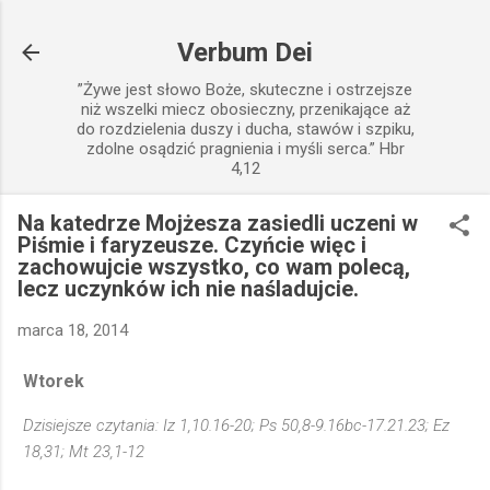
Przejdź do głównej zawartości
Verbum Dei
”Żywe jest słowo Boże, skuteczne i ostrzejsze
niż wszelki miecz obosieczny, przenikające aż
do rozdzielenia duszy i ducha, stawów i szpiku,
zdolne osądzić pragnienia i myśli serca.” Hbr
4,12
Na katedrze Mojżesza zasiedli uczeni w
Piśmie i faryzeusze. Czyńcie więc i
zachowujcie wszystko, co wam polecą,
lecz uczynków ich nie naśladujcie.
marca 18, 2014
Wtorek
Dzisiejsze czytania: Iz 1,10.16-20; Ps 50,8-9.16bc-17.21.23; Ez
18,31; Mt 23,1-12