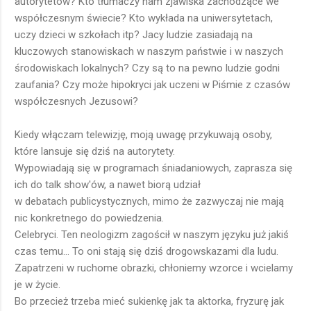
autorytetów? Kto tłumaczy nam zjawiska zachodzące we
współczesnym świecie? Kto wykłada na uniwersytetach,
uczy dzieci w szkołach itp? Jacy ludzie zasiadają na
kluczowych stanowiskach w naszym państwie i w naszych
środowiskach lokalnych? Czy są to na pewno ludzie godni
zaufania? Czy może hipokryci jak uczeni w Piśmie z czasów
współczesnych Jezusowi?
Kiedy włączam telewizję, moją uwagę przykuwają osoby,
które lansuje się dziś na autorytety.
Wypowiadają się w programach śniadaniowych, zaprasza się
ich do talk show'ów, a nawet biorą udział
w debatach publicystycznych, mimo że zazwyczaj nie mają
nic konkretnego do powiedzenia.
Celebryci. Ten neologizm zagościł w naszym języku już jakiś
czas temu... To oni stają się dziś drogowskazami dla ludu.
Zapatrzeni w ruchome obrazki, chłoniemy wzorce i wcielamy
je w życie.
Bo przecież trzeba mieć sukienkę jak ta aktorka, fryzurę jak