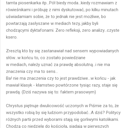
tamta piosenkarka itp...Pół biedy moda...kiedy rozmawiam z
rówieśnikami i próbuję z nimi dyskutować, po kilku minutach
uświadamiam sobie, że to jednak nie jest możliwe, bo
powtarzają zasłyszane w mediach tezy, jakby byli
chodzącymi dyktafonami. Zero refleksji, zero analizy...czyste
ksero.
Zresztą kto by się zastanawiał nad sensem wypowiadanych
słów...w końcu to, co zostało powiedziane
w mediach, należy uznać za prawdę absolutną...i nie ma
znaczenia czy ma to sens...
Ba! nie ma znaczenia czy to jest prawdziwe...w końcu - jak
mawiał klasyk - kłamstwo powtórzone tysiąc razy, staje się
prawdą. (Dziś nazywa się to: faktem prasowym)
Chrystus piętnuje dwulicowość uczonych w Piśmie za to, że
wszystko robią by się ludziom przypodobać...A dziś? Politycy
różnych partii przed wyborami stają się gorliwymi katolikami.
Chodzą co niedzielę do kościoła, siadają w pierwszych