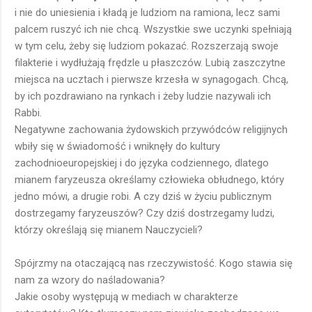
i nie do uniesienia i kładą je ludziom na ramiona, lecz sami
palcem ruszyć ich nie chcą. Wszystkie swe uczynki spełniają
w tym celu, żeby się ludziom pokazać. Rozszerzają swoje
filakterie i wydłużają frędzle u płaszczów. Lubią zaszczytne
miejsca na ucztach i pierwsze krzesła w synagogach. Chcą,
by ich pozdrawiano na rynkach i żeby ludzie nazywali ich
Rabbi.
Negatywne zachowania żydowskich przywódców religijnych
wbiły się w świadomość i wniknęły do kultury
zachodnioeuropejskiej i do języka codziennego, dlatego
mianem faryzeusza określamy człowieka obłudnego, który
jedno mówi, a drugie robi. A czy dziś w życiu publicznym
dostrzegamy faryzeuszów? Czy dziś dostrzegamy ludzi,
którzy określają się mianem Nauczycieli?
Spójrzmy na otaczającą nas rzeczywistość. Kogo stawia się
nam za wzory do naśladowania?
Jakie osoby występują w mediach w charakterze