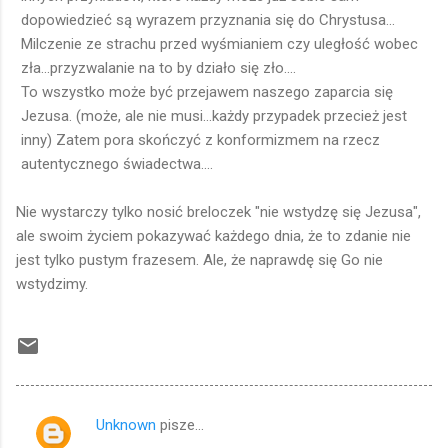
dopowiedzieć są wyrazem przyznania się do Chrystusa...
Milczenie ze strachu przed wyśmianiem czy uległość wobec
zła...przyzwalanie na to by działo się zło....
To wszystko może być przejawem naszego zaparcia się
Jezusa. (może, ale nie musi...każdy przypadek przecież jest
inny) Zatem pora skończyć z konformizmem na rzecz
autentycznego świadectwa....
Nie wystarczy tylko nosić breloczek "nie wstydzę się Jezusa",
ale swoim życiem pokazywać każdego dnia, że to zdanie nie
jest tylko pustym frazesem. Ale, że naprawdę się Go nie
wstydzimy.
Unknown
pisze…
K