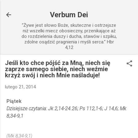
Przejdź do głównej zawartości
Verbum Dei
”Żywe jest słowo Boże, skuteczne i ostrzejsze
niż wszelki miecz obosieczny, przenikające aż
do rozdzielenia duszy i ducha, stawów i szpiku,
zdolne osądzić pragnienia i myśli serca.” Hbr
4,12
Jeśli kto chce pójść za Mną, niech się
zaprze samego siebie, niech weźmie
krzyż swój i niech Mnie naśladuje!
lutego 21, 2014
Piątek
Dzisiejsze czytania: Jk 2,14-24.26; Ps 112,1-6; J 14,6; Mk
8,34-9,1
(Mk 8,34-9,1)