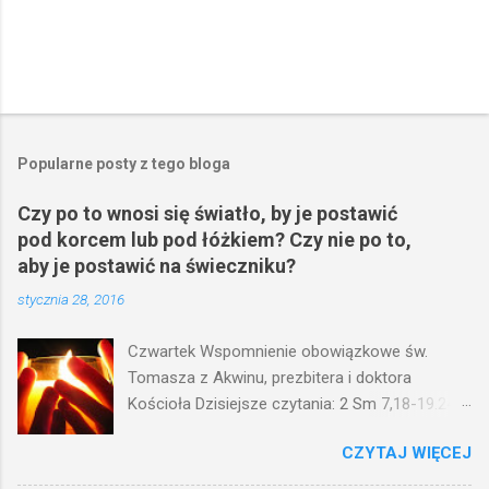
P
r
z
e
Popularne posty z tego bloga
ś
l
Czy po to wnosi się światło, by je postawić
i
pod korcem lub pod łóżkiem? Czy nie po to,
j
k
aby je postawić na świeczniku?
o
stycznia 28, 2016
m
e
n
Czwartek Wspomnienie obowiązkowe św.
t
Tomasza z Akwinu, prezbitera i doktora
a
r
Kościoła Dzisiejsze czytania: 2 Sm 7,18-19.24-
z
29; Ps 132,1-5.11-14; Ps 119,105; Mk 4,21-25
CZYTAJ WIĘCEJ
(Mk 4,21-25) Jezus mówił ludowi: Czy po to
wnosi się światło, by je postawić pod korcem