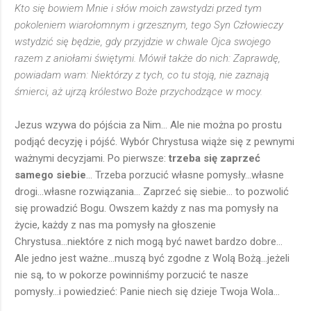
Kto się bowiem Mnie i słów moich zawstydzi przed tym
pokoleniem wiarołomnym i grzesznym, tego Syn Człowieczy
wstydzić się będzie, gdy przyjdzie w chwale Ojca swojego
razem z aniołami świętymi. Mówił także do nich: Zaprawdę,
powiadam wam: Niektórzy z tych, co tu stoją, nie zaznają
śmierci, aż ujrzą królestwo Boże przychodzące w mocy.
Jezus wzywa do pójścia za Nim... Ale nie można po prostu
podjąć decyzję i pójść. Wybór Chrystusa wiąże się z pewnymi
ważnymi decyzjami. Po pierwsze:
trzeba się zaprzeć
samego siebie
... Trzeba porzucić własne pomysły...własne
drogi...własne rozwiązania... Zaprzeć się siebie... to pozwolić
się prowadzić Bogu. Owszem każdy z nas ma pomysły na
życie, każdy z nas ma pomysły na głoszenie
Chrystusa...niektóre z nich mogą być nawet bardzo dobre...
Ale jedno jest ważne...muszą być zgodne z Wolą Bożą...jeżeli
nie są, to w pokorze powinniśmy porzucić te nasze
pomysły...i powiedzieć: Panie niech się dzieje Twoja Wola...