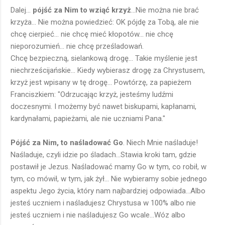
Dalej...
pójść za Nim to wziąć krzyż
...Nie można nie brać
krzyża... Nie można powiedzieć: OK pójdę za Tobą, ale nie
chcę cierpieć... nie chcę mieć kłopotów... nie chcę
nieporozumień... nie chcę prześladowań.
Chcę bezpieczną, sielankową drogę... Takie myślenie jest
niechrześcijańskie... Kiedy wybierasz drogę za Chrystusem,
krzyż jest wpisany w tę drogę... Powtórzę, za papieżem
Franciszkiem: "Odrzucając krzyż, jesteśmy ludźmi
doczesnymi. I możemy być nawet biskupami, kapłanami,
kardynałami, papieżami, ale nie uczniami Pana."
Pójść za Nim, to naśladować Go
. Niech Mnie naśladuje!
Naśladuje, czyli idzie po śladach...Stawia kroki tam, gdzie
postawił je Jezus. Naśladować mamy Go w tym, co robił, w
tym, co mówił, w tym, jak żył... Nie wybieramy sobie jednego
aspektu Jego życia, który nam najbardziej odpowiada...Albo
jesteś uczniem i naśladujesz Chrystusa w 100% albo nie
jesteś uczniem i nie naśladujesz Go wcale...Wóz albo