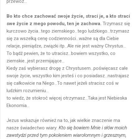
przewóz...
Bo kto chce zachować swoje życie, straci je, a kto straci
swe życie z mego powodu, ten je zachowa.
Trzymasz się
kurczowo życia...tego ziemskiego...tego ludzkiego...trzymasz
się za wszelką cenę codzienności...ważne są dla Ciebie
relacje, pieniądze, związki itp...Ale nie jest ważny Chrystus...
To bądź pewien, że to utracisz...bowiem wszystko, co
ziemskie...jest przemijające...
Kiedy zaś wybierasz drogę z Chrystusem...poświęcasz całe
swoje życie, wszystko kim jesteś i co posiadasz...nastrajasz
się całkowicie na Niego...To nawet jeżeli stracisz coś w
ludzkim rozumieniu...
to wiedz, że stokroć więcej otrzymasz...Taka jest Niebieska
Ekonomia...
Jezus wskazuje również na to, jak wielkie znaczenie ma
nasze świadectwo wiary:
Kto się bowiem Mnie i słów moich
zawstydzi przed tym pokoleniem wiarołomnym i grzesznym,