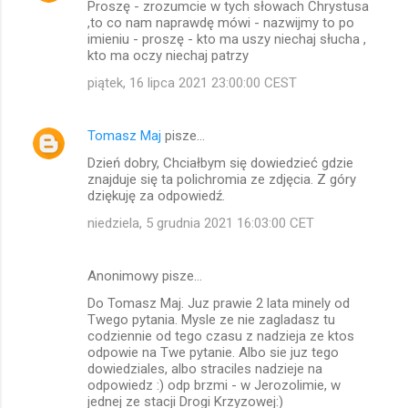
Proszę - zrozumcie w tych słowach Chrystusa
o
,to co nam naprawdę mówi - nazwijmy to po
m
imieniu - proszę - kto ma uszy niechaj słucha ,
kto ma oczy niechaj patrzy
e
piątek, 16 lipca 2021 23:00:00 CEST
n
t
Tomasz Maj
pisze…
a
Dzień dobry, Chciałbym się dowiedzieć gdzie
r
znajduje się ta polichromia ze zdjęcia. Z góry
z
dziękuję za odpowiedź.
e
niedziela, 5 grudnia 2021 16:03:00 CET
Anonimowy pisze…
Do Tomasz Maj. Juz prawie 2 lata minely od
Twego pytania. Mysle ze nie zagladasz tu
codziennie od tego czasu z nadzieja ze ktos
odpowie na Twe pytanie. Albo sie juz tego
dowiedziales, albo straciles nadzieje na
odpowiedz :) odp brzmi - w Jerozolimie, w
jednej ze stacji Drogi Krzyzowej:)