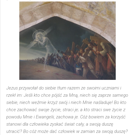
Jezus przywołał do siebie tłum razem ze swoimi uczniami i
rzekł im: Jeśli kto chce pójść za Mną, niech się zaprze samego
siebie, niech weźmie krzyż swój i niech Mnie naśladuje! Bo kto
chce zachować swoje życie, straci je; a kto straci swe życie z
powodu Mnie i Ewangelii, zachowa je. Cóż bowiem za korzyść
stanowi dla człowieka zyskać świat cały, a swoją duszę
utracić? Bo cóż może dać człowiek w zamian za swoją duszę?