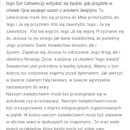
tego Syn Człowieczy wstydzić się będzie, gdy przyjdzie w
chwale Ojca swojego razem z aniołami świętymi.
To
odwrócenie myśli: kto się przyzna do Mnie przed ludźmi, do
tego i Ja się przyznam. Kto się zawstydzi, tego i Ja się
zawstydzę... Kto się wyprze, tego Ja się wyprę. Przyznanie się
do Jezusa, to nic innego jak danie świadectwa, że jesteśmy
Jego uczniami. Danie świadectwa słowem, ale i
życiem...Zaparcie się Jezusa, to odrzucenie Jego drogi, ale i
obietnicy Nowego Życia...a pójście za ułudami "tego świata".
Świadectwo jest potrzebne w każdej sytuacji...Wiemy o tym
dobrze, bo codziennie stajemy przed dylematem: Jak wierzyć
w świecie zalanym falą niewiary...w świecie agresywnie
nastawionym do wiary.
Naszym świadectwem może być przeżegnanie się w
autobusie czy w restauracji....Naszym świadectwem może
być zrezygnowanie z imprez integracyjnych organizowanych
w piątek. W końcu naszym świadectwem może być stawanie
w obronie wiary w dyskusjach ze znajomymi....Te oraz wiele
innych przykładów, które każdy może już sobie sam