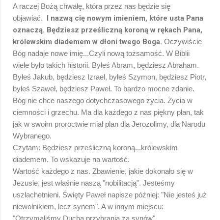
A raczej Bożą chwałę, która przez nas będzie się
objawiać.
I nazwą cię nowym imieniem, które usta Pana
oznaczą. Będziesz prześliczną koroną w rękach Pana,
królewskim diademem w dłoni twego Boga.
Oczywiście
Bóg nadaje nowe imię...Czyli nową tożsamość. W Biblii
wiele było takich historii. Byłeś Abram, będziesz Abraham.
Byłeś Jakub, będziesz Izrael, byłeś Szymon, będziesz Piotr,
byłeś Szaweł, będziesz Paweł. To bardzo mocne zdanie.
Bóg nie chce naszego dotychczasowego życia. Życia w
ciemności i grzechu. Ma dla każdego z nas piękny plan, tak
jak w swoim proroctwie miał plan dla Jerozolimy, dla Narodu
Wybranego.
Czytam: Będziesz prześliczną koroną...królewskim
diademem. To wskazuje na wartość.
Wartość każdego z nas. Zbawienie, jakie dokonało się w
Jezusie, jest właśnie naszą "nobilitacją". Jesteśmy
uszlachetnieni. Święty Paweł napisze później: "Nie jesteś już
niewolnikiem, lecz synem". A w innym miejscu:
"Otrzymaliśmy Ducha przybrania za synów".