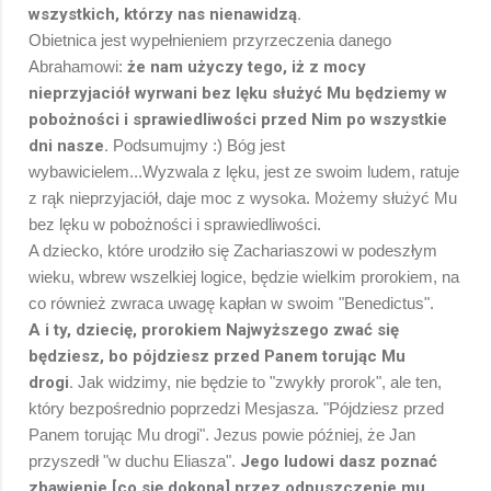
wszystkich, którzy nas nienawidzą.
Obietnica jest wypełnieniem przyrzeczenia danego
Abrahamowi:
że nam użyczy tego, iż z mocy
nieprzyjaciół wyrwani bez lęku służyć Mu będziemy w
pobożności i sprawiedliwości przed Nim po wszystkie
dni nasze.
Podsumujmy :) Bóg jest
wybawicielem...Wyzwala z lęku, jest ze swoim ludem, ratuje
z rąk nieprzyjaciół, daje moc z wysoka. Możemy służyć Mu
bez lęku w pobożności i sprawiedliwości.
A dziecko, które urodziło się Zachariaszowi w podeszłym
wieku, wbrew wszelkiej logice, będzie wielkim prorokiem, na
co również zwraca uwagę kapłan w swoim "Benedictus".
A i ty, dziecię, prorokiem Najwyższego zwać się
będziesz, bo pójdziesz przed Panem torując Mu
drogi.
Jak widzimy, nie będzie to "zwykły prorok", ale ten,
który bezpośrednio poprzedzi Mesjasza. "Pójdziesz przed
Panem torując Mu drogi". Jezus powie później, że Jan
przyszedł "w duchu Eliasza".
Jego ludowi dasz poznać
zbawienie [co się dokona] przez odpuszczenie mu