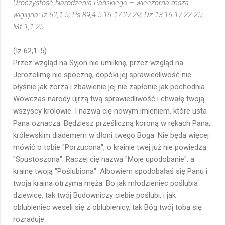
Uroczystość Narodzenia Pańskiego – wieczorna msza
wigilijna: Iz 62,1-5; Ps 89,4-5.16-17.27.29; Dz 13,16-17.22-25;
Mt 1,1-25
(Iz 62,1-5)
Przez wzgląd na Syjon nie umilknę, przez wzgląd na
Jerozolimę nie spocznę, dopóki jej sprawiedliwość nie
błyśnie jak zorza i zbawienie jej nie zapłonie jak pochodnia.
Wówczas narody ujrzą twą sprawiedliwość i chwałę twoją
wszyscy królowie. I nazwą cię nowym imieniem, które usta
Pana oznaczą. Będziesz prześliczną koroną w rękach Pana,
królewskim diademem w dłoni twego Boga. Nie będą więcej
mówić o tobie "Porzucona", o krainie twej już nie powiedzą
"Spustoszona". Raczej cię nazwą "Moje upodobanie", a
krainę twoją "Poślubiona". Albowiem spodobałaś się Panu i
twoja kraina otrzyma męża. Bo jak młodzieniec poślubia
dziewicę, tak twój Budowniczy ciebie poślubi, i jak
oblubieniec weseli się z oblubienicy, tak Bóg twój tobą się
rozraduje.