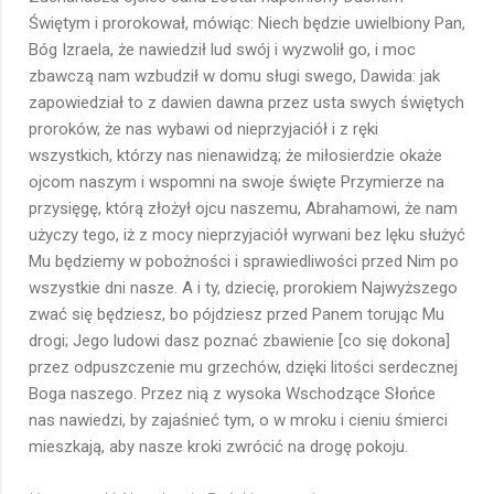
Świętym i prorokował, mówiąc: Niech będzie uwielbiony Pan,
Bóg Izraela, że nawiedził lud swój i wyzwolił go, i moc
zbawczą nam wzbudził w domu sługi swego, Dawida: jak
zapowiedział to z dawien dawna przez usta swych świętych
proroków, że nas wybawi od nieprzyjaciół i z ręki
wszystkich, którzy nas nienawidzą; że miłosierdzie okaże
ojcom naszym i wspomni na swoje święte Przymierze na
przysięgę, którą złożył ojcu naszemu, Abrahamowi, że nam
użyczy tego, iż z mocy nieprzyjaciół wyrwani bez lęku służyć
Mu będziemy w pobożności i sprawiedliwości przed Nim po
wszystkie dni nasze. A i ty, dziecię, prorokiem Najwyższego
zwać się będziesz, bo pójdziesz przed Panem torując Mu
drogi; Jego ludowi dasz poznać zbawienie [co się dokona]
przez odpuszczenie mu grzechów, dzięki litości serdecznej
Boga naszego. Przez nią z wysoka Wschodzące Słońce
nas nawiedzi, by zajaśnieć tym, o w mroku i cieniu śmierci
mieszkają, aby nasze kroki zwrócić na drogę pokoju.