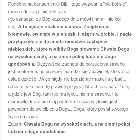
Podobno na kartach całej Biblii tego wezwania "nie bój się"
można doliczyć się 365 razy.
(co oznacza, że Bóg każdego dnia mówi i nam - nie bój
się)
A to będzie znakiem dla was: Znajdziecie
Niemowlę, owinięte w pieluszki i leżące w żłobie. I nagle
przyłączyło się do anioła mnóstwo zastępów
niebieskich, które wielbiły Boga słowami: Chwała Bogu
na wysokościach, a na ziemi pokój ludziom Jego
upodobania.
Oczywiście zachęta do porzucenia strachu
jest konkretna, bo przecież narodził się Zbawiciel, który ocali
całą ludzkość...Więc nigdy nie będziemy musieli się bać...
(choć ciężko nam tę prawdę przyjąć) Strach nas paraliżuje,
a gdzie jest Bóg, tam nie ma lęku...nie ma strachu. I to
niemowlę, które później pasterze znajdą w żłobie, jest
powodem do uwielbienia Boga...Boga, który posłał swojego
Syna na świat.
Zatem:
Chwała Bogu na wysokościach, a na ziemi pokój
ludziom Jego upodobania.