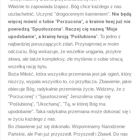
Właśnie to zapowiada Izajasz. Bóg chce każdego z nas
uszlachetnić. Uczynić "drogocennym kamieniem".
Nie będą
więcej mówić o tobie "Porzucona", o krainie twej już nie
powiedzą "Spustoszona". Raczej cię nazwą "Moje
upodobanie", a krainę twoją "Poślubiona".
To jedno z
najbardziej poruszających zdań. Przynajmniej w moim
odczuciu. Bóg wskazuje, że wszelkie urągania, przykre
słowa, ale także kompleksy, złe myślenie o sobie stracą
wszelką rację bytu.
Boża Miłość, która wszystko przemienia jest jak ogień, który
niszczy, wypala wszystko to, co przytłacza. Zbawienie, jakie
obiecuje Bóg, radykalnie przemienia życie. Widzimy, że z
"Porzuconej" i "Spustoszonej" Jerozolima staje się
"Poślubioną", "Ukochaną", "Tą, w której Bóg ma
upodobanie". Taka radykalna przemiana może dokonać się i
w życiu każdego z nas.
Bo zbawienie już się dokonało. Wspominamy Narodzenie
Pańskie, ale Pan już przyszedł. Przyszedł i Zbawił. Do nas