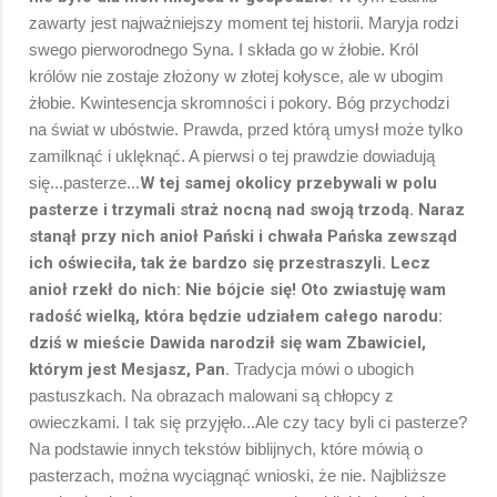
zawarty jest najważniejszy moment tej historii. Maryja rodzi
swego pierworodnego Syna. I składa go w żłobie. Król
królów nie zostaje złożony w złotej kołysce, ale w ubogim
żłobie. Kwintesencja skromności i pokory. Bóg przychodzi
na świat w ubóstwie. Prawda, przed którą umysł może tylko
zamilknąć i uklęknąć. A pierwsi o tej prawdzie dowiadują
się...pasterze...
W tej samej okolicy przebywali w polu
pasterze i trzymali straż nocną nad swoją trzodą. Naraz
stanął przy nich anioł Pański i chwała Pańska zewsząd
ich oświeciła, tak że bardzo się przestraszyli. Lecz
anioł rzekł do nich: Nie bójcie się! Oto zwiastuję wam
radość wielką, która będzie udziałem całego narodu:
dziś w mieście Dawida narodził się wam Zbawiciel,
którym jest Mesjasz, Pan.
Tradycja mówi o ubogich
pastuszkach. Na obrazach malowani są chłopcy z
owieczkami. I tak się przyjęło...Ale czy tacy byli ci pasterze?
Na podstawie innych tekstów biblijnych, które mówią o
pasterzach, można wyciągnąć wnioski, że nie. Najbliższe