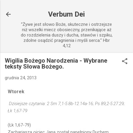
Przejdź do głównej zawartości
Verbum Dei
”Żywe jest słowo Boże, skuteczne i ostrzejsze
niż wszelki miecz obosieczny, przenikające aż
do rozdzielenia duszy i ducha, stawów i szpiku,
zdolne osądzić pragnienia i myśli serca.” Hbr
4,12
Wigilia Bożego Narodzenia - Wybrane
teksty Słowa Bożego.
grudnia 24, 2013
Wtorek
Dzisiejsze czytania: 2 Sm 7,1-5.8b-12.14a-16; Ps 89,2-5.27.29;
Łk 1,67-79
(Łk 1,67-79)
Zachariasza ojciec Jana został napełniony Duchem