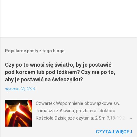
Popularne posty z tego bloga
Czy po to wnosi się światło, by je postawić
pod korcem lub pod łóżkiem? Czy nie po to,
aby je postawić na świeczniku?
stycznia 28, 2016
Czwartek Wspomnienie obowiązkowe św.
Tomasza z Akwinu, prezbitera i doktora
Kościoła Dzisiejsze czytania: 2 Sm 7,18-19.24-
29; Ps 132,1-5.11-14; Ps 119,105; Mk 4,21-25
CZYTAJ WIĘCEJ
(Mk 4,21-25) Jezus mówił ludowi: Czy po to