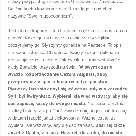
należy przyjąć Jego zbawienie. Uznać Go za Zbawiciela...
Bo Bóg kocha każdego z nas...I każdego z nas chce
nazywać "Swoim upodobaniem".
Jest i trzeci fragment. Ten fragment większość z nas zna na
pamięć. Każdego roku, w czasie wieczerzy wigilijnej
odczytujemy go. Słyszymy go także na Pasterce. To opis
narodzenia Jezusa Chrystusa. Święty Łukasz dokładnie
precyzuje czas i miejsce. Tak by nikt nie miał wątpliwości,
kiedy Zbawiciel przyszedł na świat.
W owym czasie
wyszło rozporządzenie Cezara Augusta, żeby
przeprowadzić spis ludności w całym państwie.
Pierwszy ten spis odbył się wówczas, gdy wielkorządcą
Syrii był Kwiryniusz. Wybierali się więc wszyscy, aby się
dać zapisać, każdy do swego miasta.
Nie będę robić tutaj
analizy historycznej :) Choć zwykle lubię pogrzebać troszkę
w datach i rzucić jakąś ciekawostką. Ważne jest to, że
wybierali się wszyscy, aby się dać zapisać.
Udał się także
Józef z Galilei, z miasta Nazaret, do Judei, do miasta