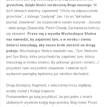
grzechów, dzięki litości serdecznej Boga naszego.
W
tych słowach widzimy zapowiedź "chrztu na odpuszczenie
grzechów", z którego "zasłynął" Jan. I to on "dał ludowi
poznać zbawienie", bo rozpoznał w swoim kuzynie - Jezusie
- obiecanego Zbawiciela. Pieśń Chwały Zachariasza kończy
się słowami:
Przez nią z wysoka Wschodzące Słońce
nas nawiedzi, by zajaśnieć tym, o w mroku i cieniu
śmierci mieszkają, aby nasze kroki zwrócić na drogę
pokoju.
Wschodzące Słońce nawiedzi nas...Tym Słońcem
jest Syn Boży, który przychodzi by zajaśnieć tym, którzy
mieszkają w mroku śmierci. By pokonać grzech i śmierć...I
przynieść nam wszystkim zbawienie. I właśnie tych
wydarzeń pamiątkę będziemy już wkrótce obchodzić.
Drugi dzisiejszy fragment, z wieczornej mszy wigilijnej,
wzięty został z Księgi Izajasza.
Postanowiłem go tutaj przybliżyć, bo jest jeden z moich
ulubionych urywków księgi tego proroka. Bóg mówi: Przez