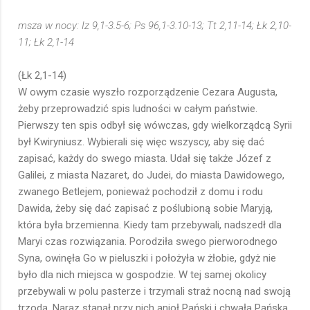
msza w nocy: Iz 9,1-3.5-6; Ps 96,1-3.10-13; Tt 2,11-14; Łk 2,10-
11; Łk 2,1-14
(Łk 2,1-14)
W owym czasie wyszło rozporządzenie Cezara Augusta,
żeby przeprowadzić spis ludności w całym państwie.
Pierwszy ten spis odbył się wówczas, gdy wielkorządcą Syrii
był Kwiryniusz. Wybierali się więc wszyscy, aby się dać
zapisać, każdy do swego miasta. Udał się także Józef z
Galilei, z miasta Nazaret, do Judei, do miasta Dawidowego,
zwanego Betlejem, ponieważ pochodził z domu i rodu
Dawida, żeby się dać zapisać z poślubioną sobie Maryją,
która była brzemienna. Kiedy tam przebywali, nadszedł dla
Maryi czas rozwiązania. Porodziła swego pierworodnego
Syna, owinęła Go w pieluszki i położyła w żłobie, gdyż nie
było dla nich miejsca w gospodzie. W tej samej okolicy
przebywali w polu pasterze i trzymali straż nocną nad swoją
trzodą. Naraz stanął przy nich anioł Pański i chwała Pańska