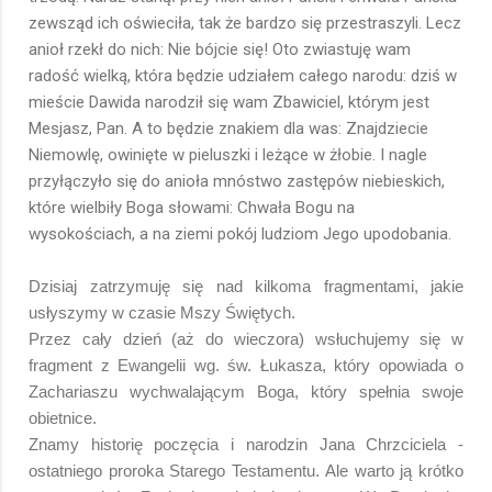
zewsząd ich oświeciła, tak że bardzo się przestraszyli. Lecz
anioł rzekł do nich: Nie bójcie się! Oto zwiastuję wam
radość wielką, która będzie udziałem całego narodu: dziś w
mieście Dawida narodził się wam Zbawiciel, którym jest
Mesjasz, Pan. A to będzie znakiem dla was: Znajdziecie
Niemowlę, owinięte w pieluszki i leżące w żłobie. I nagle
przyłączyło się do anioła mnóstwo zastępów niebieskich,
które wielbiły Boga słowami: Chwała Bogu na
wysokościach, a na ziemi pokój ludziom Jego upodobania.
Dzisiaj zatrzymuję się nad kilkoma fragmentami, jakie
usłyszymy w czasie Mszy Świętych.
Przez cały dzień (aż do wieczora) wsłuchujemy się w
fragment z Ewangelii wg. św. Łukasza, który opowiada o
Zachariaszu wychwalającym Boga, który spełnia swoje
obietnice.
Znamy historię poczęcia i narodzin Jana Chrzciciela -
ostatniego proroka Starego Testamentu. Ale warto ją krótko