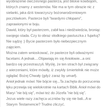
wyobrażenie ówczesnego pasterza, jest bliskie kowbojom,
których znamy z westernów. Nie ma w tym obrazie nic z
sielanki, jaka dziś towarzyszy bożonarodzeniowym
pocztówkom. Pasterze byli "twardymi chłopami",
zaprawionymi w boju.
Dawid, który był pasterzem, zabił lwa i niedźwiedzia, broniąc
swojego stada. Czy to obraz słodkiego pastuszka z fujarką?
Nie sądzę :) Bycie pasterzem było niebezpiecznym
zajęciem.
Można zatem wnioskować, że pasterze byli odważnymi
facetami. A jednak....Objawiają im się Aniołowie...a oni:
bardzo się przestraszyli. Myślę, że ten strach był związany
z wierzeniami, które mówiły, iż zwykły śmiertelnik nie może
oglądać Bożej Chwały (gdyż zaraz by umarł).
Anioł jednak mówi: Nie bójcie się...Ta zachęta do porzucenia
lęku przewija się wielokrotnie na kartach Biblii. Anioł mówi do
Maryi "nie bój się", mówi też do Józefa "nie bój się".
Jezus wiele razy zachęca uczniów by się nie bali...A w
Starym Testamencie? Trudno zliczyć.