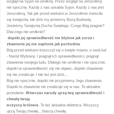
wzgląd na Syjon na umilknę. Przez wzgląd na Jerozolimę
nie spocznę. Każdy z nas uosabia Syjon. Każdy z nas jest
Jerozolimą. Tak jak przed wiekami w Jerozolimie mieściła
się świątynia, tak dziś my jesteśmy Bożą Budowlą.
Jesteśmy Świątynią Ducha Świętego. Czego Bóg pragnie?
Dlaczego nie umilknie?
dopóki jej sprawiedliwość nie błyśnie jak zorza i
zbawienie jej nie zapłonie jak pochodnia.
Bóg przed wiekami troszczył się o święte miasto, o swój lud
- Naród Wybrany. I pragnął ich sprawiedliwości, pragnął
zbawienia swojego ludu. Dlatego nie umilknie i nie spocznie,
dopóki ta sprawiedliwość się nie objawi...dopóki zbawienie
się nie zrealizuje. I tak też jest dziś...
Bóg nie spocznie, dopóki nie przyjmiemy Jego zbawienia.
Dopóki to zbawienie nie zrealizuje się w nas. To aktualne
przesłanie.
Wówczas narody ujrzą twą sprawiedliwość i
chwałę twoją
wszyscy królowie.
To też aktualna obietnica. Wszyscy
ujrzą Twoją chwałę....Naszą chwałę.