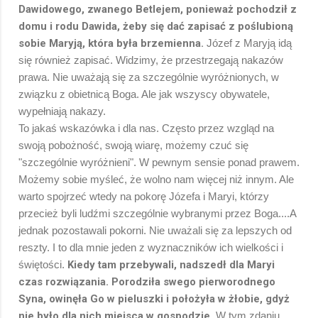
Dawidowego, zwanego Betlejem, ponieważ pochodził z
domu i rodu Dawida, żeby się dać zapisać z poślubioną
sobie Maryją, która była brzemienna.
Józef z Maryją idą
się również zapisać. Widzimy, że przestrzegają nakazów
prawa. Nie uważają się za szczególnie wyróżnionych, w
związku z obietnicą Boga. Ale jak wszyscy obywatele,
wypełniają nakazy.
To jakaś wskazówka i dla nas. Często przez wzgląd na
swoją pobożność, swoją wiarę, możemy czuć się
"szczególnie wyróżnieni". W pewnym sensie ponad prawem.
Możemy sobie myśleć, że wolno nam więcej niż innym. Ale
warto spojrzeć wtedy na pokorę Józefa i Maryi, którzy
przecież byli ludźmi szczególnie wybranymi przez Boga....A
jednak pozostawali pokorni. Nie uważali się za lepszych od
reszty. I to dla mnie jeden z wyznaczników ich wielkości i
świętości.
Kiedy tam przebywali, nadszedł dla Maryi
czas rozwiązania. Porodziła swego pierworodnego
Syna, owinęła Go w pieluszki i położyła w żłobie, gdyż
nie było dla nich miejsca w gospodzie.
W tym zdaniu