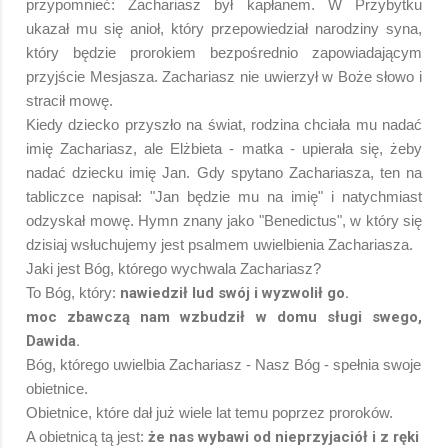
przypomnieć: Zachariasz był kapłanem. W Przybytku
ukazał mu się anioł, który przepowiedział narodziny syna,
który będzie prorokiem bezpośrednio zapowiadającym
przyjście Mesjasza. Zachariasz nie uwierzył w Boże słowo i
stracił mowę.
Kiedy dziecko przyszło na świat, rodzina chciała mu nadać
imię Zachariasz, ale Elżbieta - matka - upierała się, żeby
nadać dziecku imię Jan. Gdy spytano Zachariasza, ten na
tabliczce napisał: "Jan będzie mu na imię" i natychmiast
odzyskał mowę. Hymn znany jako "Benedictus", w który się
dzisiaj wsłuchujemy jest psalmem uwielbienia Zachariasza.
Jaki jest Bóg, którego wychwala Zachariasz?
To Bóg, który:
nawiedził lud swój i wyzwolił go.
moc zbawczą nam wzbudził w domu sługi swego,
Dawida.
Bóg, którego uwielbia Zachariasz - Nasz Bóg - spełnia swoje
obietnice.
Obietnice, które dał już wiele lat temu poprzez proroków.
A obietnicą tą jest:
że nas wybawi od nieprzyjaciół i z ręki