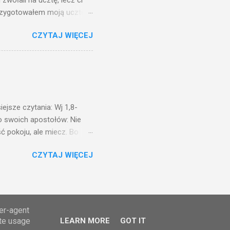
zwołali na ucztę, lecz ci
przygotowałem moją ucztę:
 to i poszli: jeden na
CZYTAJ WIĘCEJ
. Na to król uniósł się
ł swoim sługom: Uczta
ście na ucztę wszystkich,
obrych. I sala zapełniła się
ejsze czytania: Wj 1,8-
do swoich apostołów: Nie
ć pokoju, ale miecz. Bo
i będą nieprzyjaciółmi
CZYTAJ WIĘCEJ
st Mnie godzien. I kto kocha
rzyża, a idzie za Mną, nie
cie z mego powodu, znajdzie
tóry Mnie posłał. Kto
awiedliwego, jako
ser-agent
ate usage
LEARN MORE
GOT IT