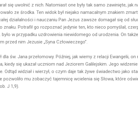
arał się uwolnić z nich. Natomiast one były tak samo zawinięte, jak n
parowało ze środka. Ten widok był niejako namacalnym znakiem zmar
całej działalności i nauczaniu Pan Jezus zawsze domagał się od sł
 znaku. Potrafił go rozpoznać jedynie ten, kto nieco pomyślał, czerp
np. było w przypadku uzdrowienia niewidomego od urodzenia. On takż
cym przed nim Jezusie „Syna Człowieczego”.
dla św. Jana przełomowy. Później, jak wiemy z relacji Ewangelii, on
 kiedy się ukazał uczniom nad Jeziorem Galilejskim. Jego widzenie 
 Odtąd widział i wierzył, o czym daje tak żywe świadectwo jako sta
 pozwoliło mu zobaczyć tajemnicę wcielenia się Słowa, które oświ
ob. J 1,9).