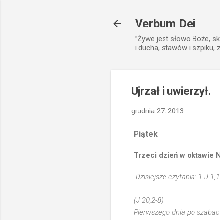
Verbum Dei
”Żywe jest słowo Boże, sk
i ducha, stawów i szpiku, 
Ujrzał i uwierzył.
grudnia 27, 2013
Piątek
Trzeci dzień w oktawie N
Dzisiejsze czytania: 1 J 1,1
(J 20,2-8)
Pierwszego dnia po szabaci