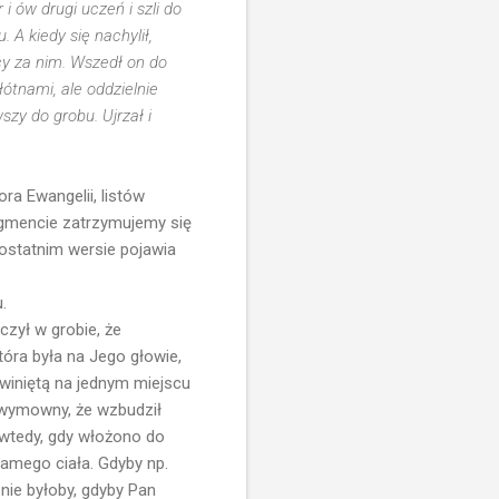
i ów drugi uczeń i szli do
 A kiedy się nachylił,
cy za nim. Wszedł on do
łótnami, ale oddzielnie
zy do grobu. Ujrzał i
ra Ewangelii, listów
agmencie zatrzymujemy się
ostatnim wersie pojawia
.
czył w grobie, że
która była na Jego głowie,
zwiniętą na jednym miejscu
k wymowny, że wzbudził
k wtedy, gdy włożono do
 samego ciała. Gdyby np.
bnie byłoby, gdyby Pan