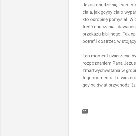
Jezus obudził się i sam st
ciała, jak gdyby ciało wy
kto odrobinę pomyślał. W 
treść nauczania i dawanego
przekazu biblijnego. Tak 
potrafił dostrzec w stoją
Ten moment uwierzenia był 
rozpoznaniem Pana Jezusa,
zmartwychwstania w grobie.
tego momentu. To widzenie
gdy na świat przychodzi (z
K
o