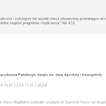
Przejdź do głównej zawartości
uteczne i ostrzejsze niż wszelki miecz obosieczny, przenikające aż 
zdolne osądzić pragnienia i myśli serca.” Hbr 4,12
arodzenia Pańskiego, święto św. Jana Apostoła i Ewangelisty
-4; Ps 97,1-2.5-6.11-12; J 20,2-8
e Maria Magdalena pobiegła i przybyła do Szymona Piotra i do drugie