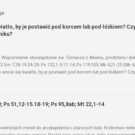
oga
wiatło, by je postawić pod korcem lub pod łóżkiem? Czy
niku?
 Wspomnienie obowiązkowe św. Tomasza z Akwinu, prezbitera i dokt
 2 Sm 7,18-19.24-29; Ps 132,1-5.11-14; Ps 119,105; Mk 4,21-25 (Mk 4
 wnosi się światło, by je postawić pod korcem lub pod łóżkiem? Czy 
niku? Nie ma bowiem nic ukrytego, co by nie miało wyjść na jaw. Kt
łucha. I mówił im: Uważajcie na to, czego słuchacie. Taką samą miarą
 wam i jeszcze wam dołożą. Bo kto ma, temu będzie dane; a kto nie
siejszym fragmencie z Ewangelii Jezus kontynuuje przypowieści.... C
; Ps 51,12-15.18-19; Ps 95,8ab; Mt 22,1-14
stawić pod korcem lub pod łóżkiem? Czy nie po to, aby je postawić 
c ukrytego, co by nie miało wyjść na jaw. Myślę, że przypowieść o 
nawet jeżeli nie jest, prawdy w niej zawarte są...że użyj...
owieściach mówił do arcykapłanów i starszych ludu: Królestwo nieb