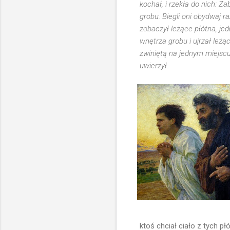
kochał, i rzekła do nich: Z
grobu. Biegli oni obydwaj r
zobaczył leżące płótna, je
wnętrza grobu i ujrzał leżą
zwiniętą na jednym miejscu.
uwierzył.
ktoś chciał ciało z tych p