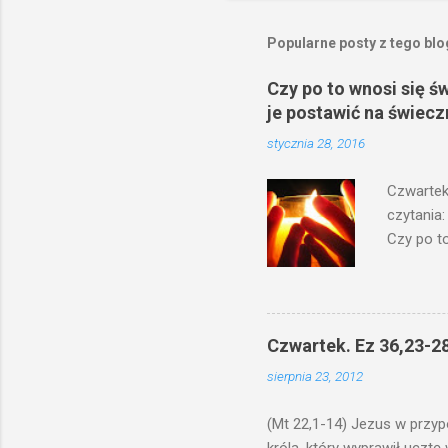
Popularne posty z tego bl
Czy po to wnosi się ś
je postawić na świecz
stycznia 28, 2016
Czwartek
czytania:
Czy po to
na świecz
niechaj s
odmierzą
ma. W dzi
Czwartek. Ez 36,23-28
by je po
sierpnia 23, 2012
bowiem ni
znana...A 
(Mt 22,1-14) Jezus w przyp