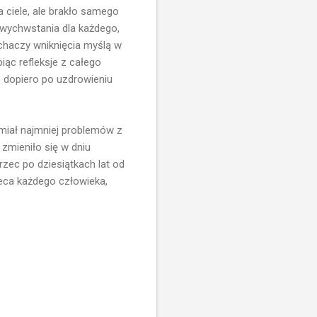
a ciele, ale brakło samego
twychwstania dla każdego,
uchaczy wniknięcia myślą w
iąc refleksje z całego
e dopiero po uzdrowieniu
 miał najmniej problemów z
zmieniło się w dniu
rzec po dziesiątkach lat od
eca każdego człowieka,