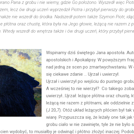
abrano Pana z grobu i nie wiemy, gdzie Go położono. Wyszedł więc Piotr 
azem, lecz ów drugi uczeń wyprzedził Piotra i przybył pierwszy do grobu.
dnakże nie wszedł do środka. Nadszedł potem także Szymon Piotr, idą
ce płótna oraz chustę, która była na Jego głowie, leżącą nie razem z p
 Wtedy wszedł do wnętrza także i ów drugi uczeń, który przybył pierws
Wspinamy dziś świętego Jana apostoła. Auto
apostolskich i Apokalipsy. W powyższym fr
nad jedną ze scen po zmartwychwstaniu. W 
się ciekawe zdanie ... Ujrzał i uwierzył.
Ujrzał i uwierzył po wejściu do pustego grobu
A wcześniej to nie wierzył? Co takiego zoba
uwierzył...Ujrzał: leżące płótna oraz chustę, 
leżącą nie razem z płótnami, ale oddzielnie 
(J 20,7). Otóż układ leżących płócien był ta
wiarę. Przypuszcza się, że leżały one tak ja
grobu ciało w nie zawinięte, tyle że nie było
łócien wydobyć, to musiałby je odwinąć i płótno złożyć inaczej. Podo