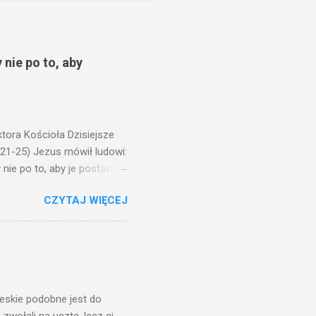
 nie po to, aby
ora Kościoła Dzisiejsze
,21-25) Jezus mówił ludowi:
nie po to, aby je postawić
o ma uszy do słuchania,
CZYTAJ WIĘCEJ
, jaką wy mierzycie,
 ma, pozbawią go i tego, co
zy po to wnosi się światło,
na świeczniku? Nie ma
świetle jest nam dobrze
ieskie podobne jest do