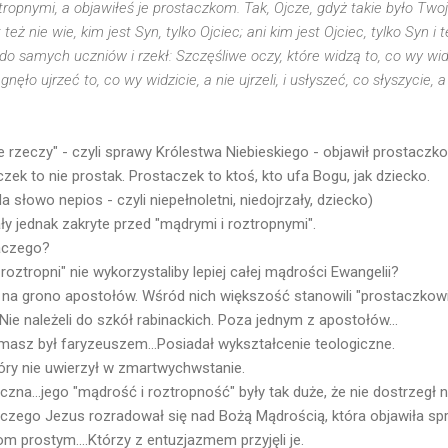
tropnymi, a objawiłeś je prostaczkom. Tak, Ojcze, gdyż takie było Two
też nie wie, kim jest Syn, tylko Ojciec; ani kim jest Ojciec, tylko Syn 
 do samych uczniów i rzekł: Szczęśliwe oczy, które widzą to, co wy w
nęło ujrzeć to, co wy widzicie, a nie ujrzeli, i usłyszeć, co słyszycie, 
e rzeczy" - czyli sprawy Królestwa Niebieskiego - objawił prostaczk
zek to nie prostak. Prostaczek to ktoś, kto ufa Bogu, jak dziecko.
 słowo nepios - czyli niepełnoletni, niedojrzały, dziecko)
y jednak zakryte przed "mądrymi i roztropnymi".
aczego?
roztropni" nie wykorzystaliby lepiej całej mądrości Ewangelii?
y na grono apostołów. Wśród nich większość stanowili "prostaczkowi
 Nie należeli do szkół rabinackich. Poza jednym z apostołów...
omasz był faryzeuszem...Posiadał wykształcenie teologiczne.
który nie uwierzył w zmartwychwstanie.
czna...jego "mądrość i roztropność" były tak duże, że nie dostrzegł
czego Jezus rozradował się nad Bożą Mądrością, która objawiła sp
om prostym....Którzy z entuzjazmem przyjęli je.