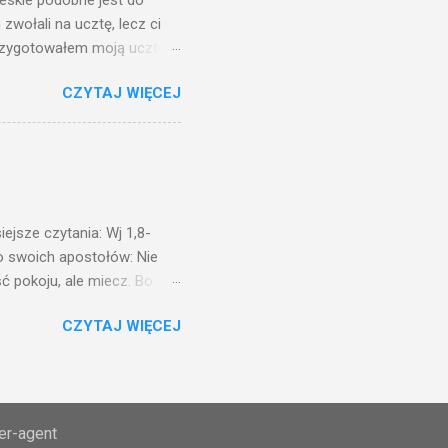
ieskie podobne jest do
zwołali na ucztę, lecz ci
przygotowałem moją ucztę:
 to i poszli: jeden na
CZYTAJ WIĘCEJ
. Na to król uniósł się
ł swoim sługom: Uczta
ście na ucztę wszystkich,
obrych. I sala zapełniła się
ejsze czytania: Wj 1,8-
do swoich apostołów: Nie
ć pokoju, ale miecz. Bo
i będą nieprzyjaciółmi
CZYTAJ WIĘCEJ
st Mnie godzien. I kto kocha
rzyża, a idzie za Mną, nie
cie z mego powodu, znajdzie
tóry Mnie posłał. Kto
awiedliwego, jako
ser-agent