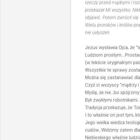
rzeczy przed mądrymi i roz
przekazał Mi wszystko. Nikt 
objawić. Potem zwrócił się
Wielu proroków i królów prag
nie usłyszeli.
Jezus wysławia Ojca, że "t
Ludziom prostym....Prostac
(w tekście oryginalnym pada
Wszystkie te sprawy został
Można się zastanawiać dl
Czyż ci wszyscy "mądrzy i 
Myślę, że nie...bo spójrzm
Byli zwykłymi robotnikami.
Tradycja przekazuje, że T
I to właśnie on jest tym, 
Jego wielka wiedza teologi
cudów...Widzimy zatem dla
Niebieskiego właśnie ludzi