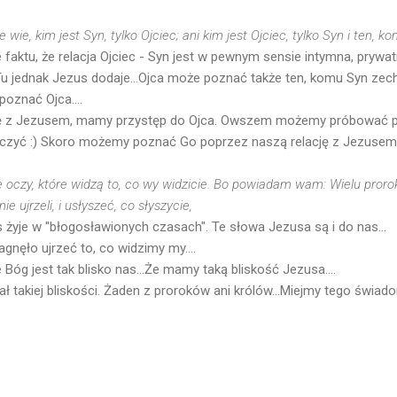
ie wie, kim jest Syn, tylko Ojciec; ani kim jest Ojciec, tylko Syn i ten,
aktu, że relacja Ojciec - Syn jest w pewnym sensie intymna, prywatn
 Tu jednak Jezus dodaje...Ojca może poznać także ten, komu Syn zech
oznać Ojca....
cję z Jezusem, mamy przystęp do Ojca. Owszem możemy próbować p
 męczyć :) Skoro możemy poznać Go poprzez naszą relację z Jezusem
 oczy, które widzą to, co wy widzicie. Bo powiadam wam: Wielu proro
ie ujrzeli, i usłyszeć, co słyszycie,
 żyje w "błogosławionych czasach". Te słowa Jezusa są i do nas...
gnęło ujrzeć to, co widzimy my....
 Bóg jest tak blisko nas...Że mamy taką bliskość Jezusa....
iał takiej bliskości. Żaden z proroków ani królów...Miejmy tego świa