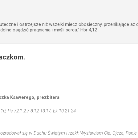
Przejdź do głównej zawartości
uteczne i ostrzejsze niż wszelki miecz obosieczny, przenikające aż 
zdolne osądzić pragnienia i myśli serca.” Hbr 4,12
taczkom.
szka Ksawerego, prezbitera
1-10; Ps 72,1-2.7-8.12-13.17; Łk 10,21-24
rozradował się w Duchu Świętym i rzekł: Wysławiam Cię, Ojcze, Panie n