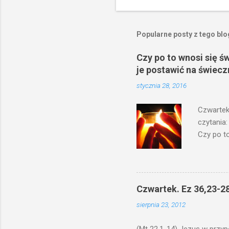
Popularne posty z tego bl
Czy po to wnosi się ś
je postawić na świecz
stycznia 28, 2016
Czwartek
czytania:
Czy po to
na świecz
niechaj s
odmierzą
ma. W dzi
Czwartek. Ez 36,23-28
by je po
sierpnia 23, 2012
bowiem ni
znana...A 