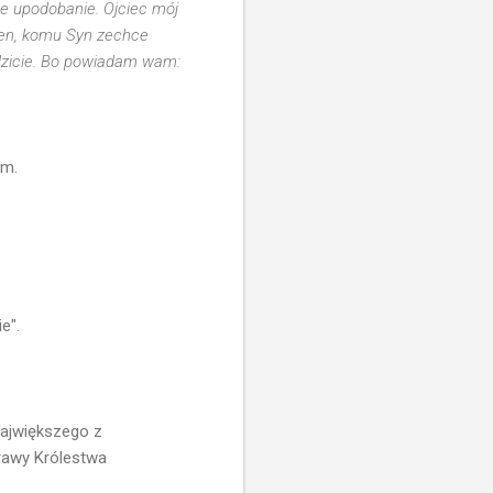
je upodobanie. Ojciec mój
i ten, komu Syn zechce
idzicie. Bo powiadam wam:
a
om.
e".
 największego z
rawy Królestwa