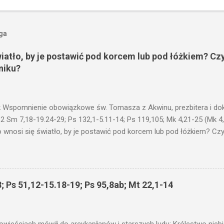
oga
wiatło, by je postawić pod korcem lub pod łóżkiem? Czy
niku?
 Wspomnienie obowiązkowe św. Tomasza z Akwinu, prezbitera i dokt
 2 Sm 7,18-19.24-29; Ps 132,1-5.11-14; Ps 119,105; Mk 4,21-25 (Mk 4
 wnosi się światło, by je postawić pod korcem lub pod łóżkiem? Czy 
niku? Nie ma bowiem nic ukrytego, co by nie miało wyjść na jaw. Kt
łucha. I mówił im: Uważajcie na to, czego słuchacie. Taką samą miarą
 wam i jeszcze wam dołożą. Bo kto ma, temu będzie dane; a kto nie
siejszym fragmencie z Ewangelii Jezus kontynuuje przypowieści.... C
; Ps 51,12-15.18-19; Ps 95,8ab; Mt 22,1-14
stawić pod korcem lub pod łóżkiem? Czy nie po to, aby je postawić 
c ukrytego, co by nie miało wyjść na jaw. Myślę, że przypowieść o 
nawet jeżeli nie jest, prawdy w niej zawarte są...że użyj...