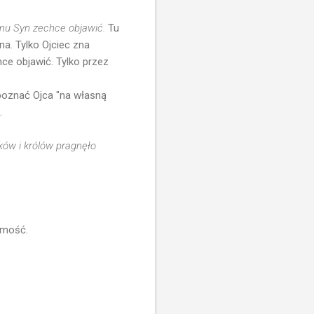
 komu Syn zechce objawić.
Tu
a. Tylko Ojciec zna
ce objawić. Tylko przez
oznać Ojca "na własną
.
ków i królów pragnęło
domość.