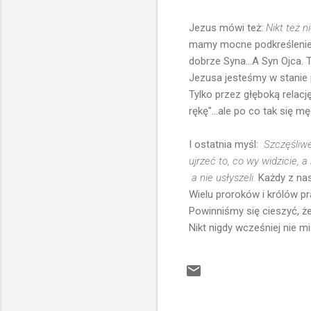
Jezus mówi też:
Nikt też n
mamy mocne podkreślenie f
dobrze Syna...A Syn Ojca.
Jezusa jesteśmy w stanie p
Tylko przez głęboką rela
rękę"...ale po co tak się
I ostatnia myśl:
Szczęśliwe
ujrzeć to, co wy widzicie, a n
a
nie usłyszeli.
Każdy z nas
Wielu proroków i królów pra
Powinniśmy się cieszyć, że
Nikt nigdy wcześniej nie m
K