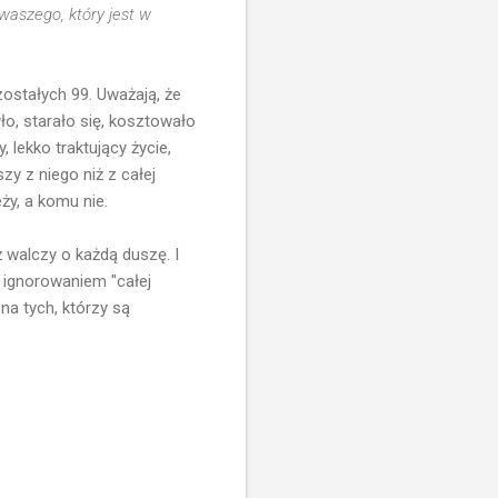
 waszego, który jest w
ozostałych 99. Uważają, że
ło, starało się, kosztowało
 lekko traktujący życie,
y z niego niż z całej
ży, a komu nie.
ż walczy o każdą duszę. I
 ignorowaniem "całej
 na tych, którzy są