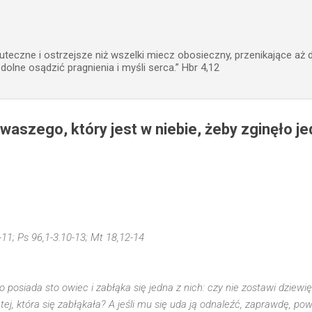
Przejdź do głównej zawartości
uteczne i ostrzejsze niż wszelki miecz obosieczny, przenikające aż 
zdolne osądzić pragnienia i myśli serca.” Hbr 4,12
 waszego, który jest w niebie, żeby zginęło je
1-11; Ps 96,1-3.10-13; Mt 18,12-14
o posiada sto owiec i zabłąka się jedna z nich: czy nie zostawi dziewi
 tej, która się zabłąkała? A jeśli mu się uda ją odnaleźć, zaprawdę, p