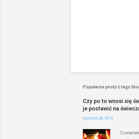
e
Popularne posty z tego bl
Czy po to wnosi się ś
je postawić na świecz
stycznia 28, 2016
Czwartek