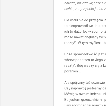
bardziej niż dziewięćdziesię
niebie, żeby zginęło jedno 
Dla wielu nie do przyjęcia 
to niesprawiedliwe. Interp
ich to dużo, bo wiadomo, ż
może nawet gnębiący tych u
reszty!”. W tym myśleniu d
Boża sprawiedliwość jest i
wbrew pozorom to Jego zaa
reszty". Bóg cieszy się z k
poranieni....
Ale spójrzmy też uczciwie 
Czy naprawdę jesteśmy cał
Mówię w swoim imieniu...ni
Bo jestem grzesznikiem i p
I świadomość tej prawdy 