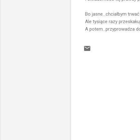
Bo jasne...chciałbym trwa
Ale tysiące razy przeskaku
A potem...przyprowadza do
K
o
m
e
n
t
a
r
z