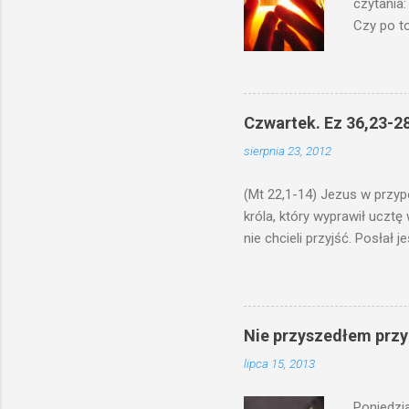
czytania:
Czy po to
na świecz
niechaj s
odmierzą
ma. W dzi
Czwartek. Ez 36,23-28
by je po
sierpnia 23, 2012
bowiem ni
znana...A 
(Mt 22,1-14) Jezus w przyp
króla, który wyprawił ucztę
nie chcieli przyjść. Posła
woły i tuczne zwierzęta pobi
swoje pole, drugi do swego k
gniewem. Posłał swe wojska
wprawdzie jest gotowa, lecz 
Nie przyszedłem przyn
których spotkacie. Słudzy ci
lipca 15, 2013
biesiadnikami. Wszedł król, ż
Poniedzi