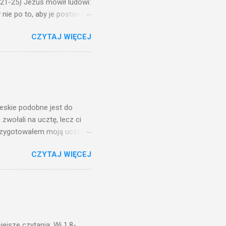
,21-25) Jezus mówił ludowi:
nie po to, aby je postawić
o ma uszy do słuchania,
CZYTAJ WIĘCEJ
, jaką wy mierzycie,
 ma, pozbawią go i tego, co
zy po to wnosi się światło,
na świeczniku? Nie ma
świetle jest nam dobrze
ieskie podobne jest do
zwołali na ucztę, lecz ci
przygotowałem moją ucztę:
 to i poszli: jeden na
CZYTAJ WIĘCEJ
. Na to król uniósł się
ł swoim sługom: Uczta
ście na ucztę wszystkich,
obrych. I sala zapełniła się
ejsze czytania: Wj 1,8-