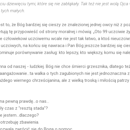
ciu dziewięciu tymi, które się nie zabłąkały. Tak też nie jest wolą Ojca
z tych małych.
jest to, że Bóg bardziej się cieszy ze znalezionej jednej owcy niż z p
retują tę przypowieść od strony moralnej i mówią: „Oto 99 uczciwie ży
e człowiekowi uczciwemu wcale nie jest tak łatwo, a ktoś nieuczciwy,
czciwych, na końcu się nawraca i Pan Bóg jeszcze bardziej się ciesz
ominuje porównywanie zasług: kto lepszy, kto większy, komu się nale
nna od naszej - ludzkiej. Bóg nie chce śmierci grzesznika, dlatego te
ngażowanie...ta walka o tych zagubionych nie jest jednoznaczna z
ażdego wiernego chrześcijanina, ale z wielką troską i miłością patrzy
na pewną prawdę...o nas...
y czas z "resztą stada"?
e jestem...dlaczego?
otrzebuję zbawienia.
pozwala zwrócić się do Boga o pomoc.