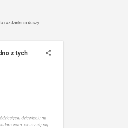
do rozdzielenia duszy
dno z tych
ęćdziesięciu dziewięciu na
owiadam wam: cieszy się nią