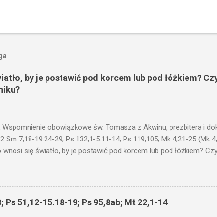
oga
wiatło, by je postawić pod korcem lub pod łóżkiem? Czy
niku?
 Wspomnienie obowiązkowe św. Tomasza z Akwinu, prezbitera i dokt
 2 Sm 7,18-19.24-29; Ps 132,1-5.11-14; Ps 119,105; Mk 4,21-25 (Mk 4
 wnosi się światło, by je postawić pod korcem lub pod łóżkiem? Czy 
niku? Nie ma bowiem nic ukrytego, co by nie miało wyjść na jaw. Kt
łucha. I mówił im: Uważajcie na to, czego słuchacie. Taką samą miarą
 wam i jeszcze wam dołożą. Bo kto ma, temu będzie dane; a kto nie
siejszym fragmencie z Ewangelii Jezus kontynuuje przypowieści.... C
; Ps 51,12-15.18-19; Ps 95,8ab; Mt 22,1-14
stawić pod korcem lub pod łóżkiem? Czy nie po to, aby je postawić 