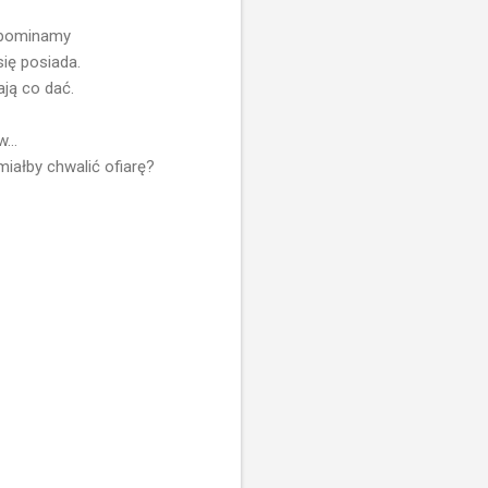
zapominamy
się posiada.
ają co dać.
...
iałby chwalić ofiarę?