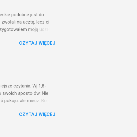
świetle jest nam dobrze
ieskie podobne jest do
zwołali na ucztę, lecz ci
przygotowałem moją ucztę:
 to i poszli: jeden na
CZYTAJ WIĘCEJ
. Na to król uniósł się
ł swoim sługom: Uczta
ście na ucztę wszystkich,
obrych. I sala zapełniła się
ejsze czytania: Wj 1,8-
do swoich apostołów: Nie
ć pokoju, ale miecz. Bo
i będą nieprzyjaciółmi
CZYTAJ WIĘCEJ
st Mnie godzien. I kto kocha
rzyża, a idzie za Mną, nie
cie z mego powodu, znajdzie