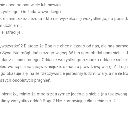
ie chce od nas wiele lub niewiele...
zystkiego...On żąda wszystkiego...
reślane przez Jezusa - kto nie wyrzeka się wszystkiego, co posiad
m uczniem...
 straci je...
wszystko”? Dlatego że Bóg nie chce niczego od nas, ale nas samych.
 Syna. Nie mógł dać niczego więcej. W ten sposób dał nam siebie.
t dar z siebie samego. Oddanie wszystkiego oznacza oddanie siebie. 
ólestwo są dla nas najważniejsze, oznacza prawdziwą wiarę. Z drugie
go okazuje się, na ile rzeczywiście jesteśmy ludźmi wiary, a na ile B
szych osobistych pragnień.
ieniążki, mimo że mogła zatrzymać jeden dla siebie (na tak zwaną c
fimy wszystko oddać Bogu? Nie zostawiając dla siebie nic...?