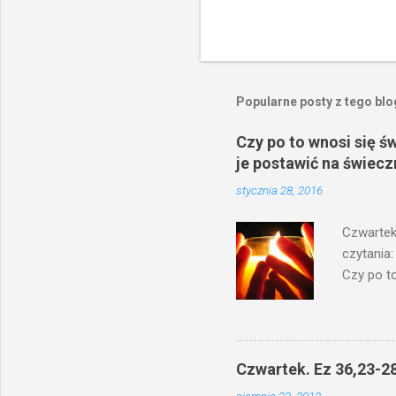
Popularne posty z tego bl
Czy po to wnosi się ś
je postawić na świecz
stycznia 28, 2016
Czwartek
czytania:
Czy po to
na świecz
niechaj s
odmierzą
ma. W dzi
Czwartek. Ez 36,23-28
by je po