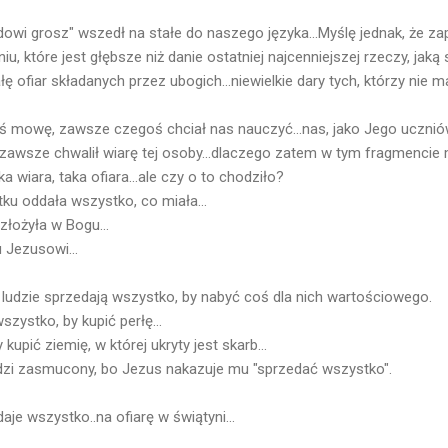
owi grosz" wszedł na stałe do naszego języka...Myślę jednak, że 
, które jest głębsze niż danie ostatniej najcenniejszej rzeczy, jaką 
 ofiar składanych przez ubogich...niewielkie dary tych, którzy nie m
ąś mowę, zawsze czegoś chciał nas nauczyć...nas, jako Jego uczniów
 zawsze chwalił wiarę tej osoby...dlaczego zatem w tym fragmencie m
 wiara, taka ofiara...ale czy o to chodziło?
ku oddała wszystko, co miała...
złożyła w Bogu...
 Jezusowi...
ludzie sprzedają wszystko, by nabyć coś dla nich wartościowego.
zystko, by kupić perłę...
kupić ziemię, w której ukryty jest skarb...
zi zasmucony, bo Jezus nakazuje mu "sprzedać wszystko".
e wszystko..na ofiarę w świątyni...