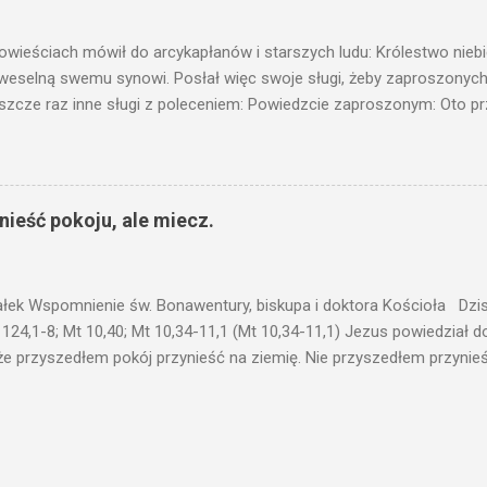
c ukrytego, co by nie miało wyjść na jaw. Myślę, że przypowieść o 
nawet jeżeli nie jest, prawdy w niej zawarte są...że użyj...
owieściach mówił do arcykapłanów i starszych ludu: Królestwo nieb
 weselną swemu synowi. Posłał więc swoje sługi, żeby zaproszonych 
ł jeszcze raz inne sługi z poleceniem: Powiedzcie zaproszonym: Oto 
te i wszystko jest gotowe. Przyjdźcie na ucztę! Lecz oni zlekceważyli
upiectwa, a inni pochwycili jego sługi i znieważywszy [ich], pozabijali
 i kazał wytracić owych zabójców, a miasto ich spalić. Wtedy rzek
zaproszeni nie byli jej godni. Idźcie więc na rozstajne drogi i zapro
ieść pokoju, ale miecz.
 wyszli na drogi i sprowadzili wszystkich, których napotkali: złych i d
eby się pr...
ałek Wspomnienie św. Bonawentury, biskupa i doktora Kościoła Dzisi
 124,1-8; Mt 10,40; Mt 10,34-11,1 (Mt 10,34-11,1) Jezus powiedział 
że przyszedłem pokój przynieść na ziemię. Nie przyszedłem przynieś
łem poróżnić syna z jego ojcem, córkę z matką, synową z teściową; 
 jego domownicy. Kto kocha ojca lub matkę bardziej niż Mnie, nie je
córkę bardziej niż Mnie, nie jest Mnie godzien. Kto nie bierze swego k
 godzien. Kto chce znaleźć swe życie, straci je, a kto straci swe ży