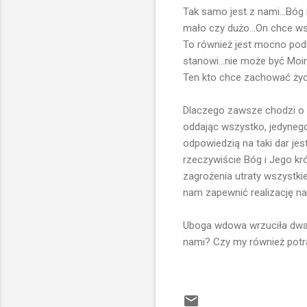
Tak samo jest z nami...Bóg n
mało czy dużo...On chce ws
To również jest mocno podk
stanowi...nie może być Moi
Ten kto chce zachować życie,
Dlaczego zawsze chodzi o „
oddając wszystko, jedynego
odpowiedzią na taki dar jes
rzeczywiście Bóg i Jego kr
zagrożenia utraty wszystkie
nam zapewnić realizację na
Uboga wdowa wrzuciła dwa p
nami? Czy my również potra