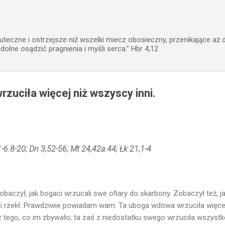
Przejdź do głównej zawartości
uteczne i ostrzejsze niż wszelki miecz obosieczny, przenikające aż 
zdolne osądzić pragnienia i myśli serca.” Hbr 4,12
zuciła więcej niż wszyscy inni.
1-6.8-20; Dn 3,52-56; Mt 24,42a.44; Łk 21,1-4
obaczył, jak bogaci wrzucali swe ofiary do skarbony. Zobaczył też, 
, i rzekł: Prawdziwie powiadam wam: Ta uboga wdowa wrzuciła więce
z tego, co im zbywało; ta zaś z niedostatku swego wrzuciła wszystk