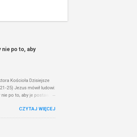
 nie po to, aby
ora Kościoła Dzisiejsze
,21-25) Jezus mówił ludowi:
nie po to, aby je postawić
o ma uszy do słuchania,
CZYTAJ WIĘCEJ
, jaką wy mierzycie,
 ma, pozbawią go i tego, co
zy po to wnosi się światło,
na świeczniku? Nie ma