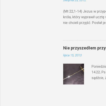
sierpnia 23, 2012
bowiem ni
znana...A 
(Mt 22,1-14) Jezus w przyp
króla, który wyprawił ucztę
nie chcieli przyjść. Posła
woły i tuczne zwierzęta pobi
swoje pole, drugi do swego k
gniewem. Posłał swe wojska
wprawdzie jest gotowa, lecz 
Nie przyszedłem przyn
których spotkacie. Słudzy ci
lipca 15, 2013
biesiadnikami. Wszedł król, ż
Poniedzi
14.22; Ps
sądźcie, 
przyszed
człowieka
syna lub 
jest Mnie