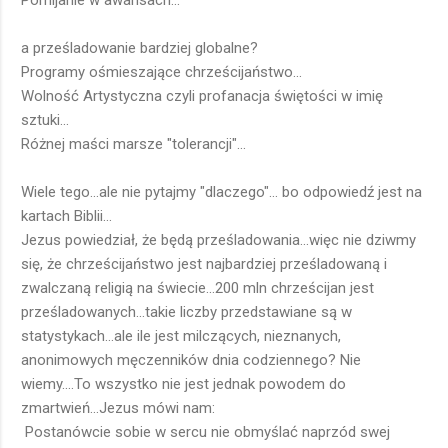
Pomijanie w awansach...
a prześladowanie bardziej globalne?
Programy ośmieszające chrześcijaństwo...
Wolność Artystyczna czyli profanacja świętości w imię
sztuki...
Różnej maści marsze "tolerancji"...
Wiele tego...ale nie pytajmy "dlaczego"... bo odpowiedź jest na
kartach Biblii...
Jezus powiedział, że będą prześladowania...więc nie dziwmy
się, że chrześcijaństwo jest najbardziej prześladowaną i
zwalczaną religią na świecie...200 mln chrześcijan jest
prześladowanych...takie liczby przedstawiane są w
statystykach...ale ile jest milczących, nieznanych,
anonimowych męczenników dnia codziennego? Nie
wiemy....To wszystko nie jest jednak powodem do
zmartwień...Jezus mówi nam:
Postanówcie sobie w sercu nie obmyślać naprzód swej