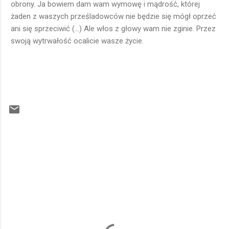
obrony. Ja bowiem dam wam wymowę i mądrość, której
żaden z waszych prześladowców nie będzie się mógł oprzeć
ani się sprzeciwić (...) Ale włos z głowy wam nie zginie. Przez
swoją wytrwałość ocalicie wasze życie.
K
o
m
e
n
t
a