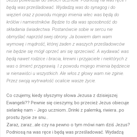
Jezus powiedział do swoich uczniów: Podniosą na was ręce i
będą was prześladować. Wydadzą was do synagog i do
więzień oraz z powodu mojego imienia wlec was będą do
królów i namiestników. Będzie to dla was sposobność do
składania świadectwa. Postanówcie sobie w sercu nie
obmyślać naprzód swej obrony. Ja bowiem dam wam
wymowę i mądrość, której żaden z waszych prześladowców
nie będzie się mógł oprzeć ani się sprzeciwić. A wydawać was
będą nawet rodzice i bracia, krewni i przyjaciele i niektórych z
was o śmierć przyprawią. I z powodu mojego imienia będziecie
w nienawiści u wszystkich. Ale włos z głowy wam nie zginie.
Przez swoją wytrwałość ocalicie wasze życie.
Co czujemy, kiedy słyszymy słowa Jezusa z dzisiejszej
Ewangelii?? Pewnie się cieszymy, bo przecież Jezus obiecuje
sielankę nam - Jego uczniom...Drinki z palemką, riwiera...po
prostu życie ze snu...
Zaraz, zaraz...ale czy na pewno o tym mówi nam dziś Jezus?
Podniosą na was ręce i będą was prześladować. Wydadzą