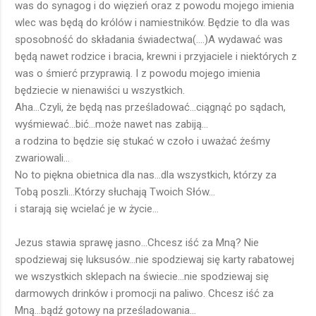
was do synagog i do więzień oraz z powodu mojego imienia
wlec was będą do królów i namiestników. Będzie to dla was
sposobność do składania świadectwa(....)A wydawać was
będą nawet rodzice i bracia, krewni i przyjaciele i niektórych z
was o śmierć przyprawią. I z powodu mojego imienia
będziecie w nienawiści u wszystkich.
Aha...Czyli, że będą nas prześladować...ciągnąć po sądach,
wyśmiewać...bić...może nawet nas zabiją...
a rodzina to będzie się stukać w czoło i uważać żeśmy
zwariowali...
No to piękna obietnica dla nas...dla wszystkich, którzy za
Tobą poszli...Którzy słuchają Twoich Słów...
i starają się wcielać je w życie...
Jezus stawia sprawę jasno...Chcesz iść za Mną? Nie
spodziewaj się luksusów...nie spodziewaj się karty rabatowej
we wszystkich sklepach na świecie...nie spodziewaj się
darmowych drinków i promocji na paliwo. Chcesz iść za
Mną...bądź gotowy na prześladowania...