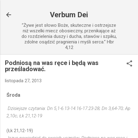
Przejdź do głównej zawartości
Verbum Dei
”Żywe jest słowo Boże, skuteczne i ostrzejsze
niż wszelki miecz obosieczny, przenikające aż
do rozdzielenia duszy i ducha, stawów i szpiku,
zdolne osądzić pragnienia i myśli serca.” Hbr
4,12
Podniosą na was ręce i będą was
prześladować.
listopada 27, 2013
Środa
Dzisiejsze czytania: Dn 5,1-6.13-14.16-17.23-28; Dn 3,64-70; Ap
2,10c; Łk 21,12-19
(Łk 21,12-19)