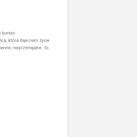
o koniec
ńca, która daje nam życie
enne, nieprzemijalne...to