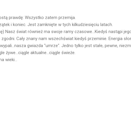
stą prawdę: Wszystko zatem przemija.
ątek i koniec. Jest zamknięte w tych kilkudziesięciu latach.
tkę) Nasz świat również ma swoje ramy czasowe...Kiedyś nastąpi jeg
i zgodni. Cały znany nam wszechświat kiedyś przeminie. Energia sło
 wypali...nasza gwiazda "umrze". Jedno tylko jest stałe, pewne, niezmi
le żywe...ciągle aktualne...ciągle świeże.
 wieki...