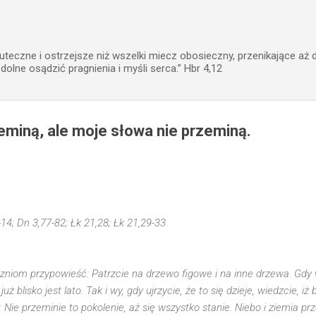
Przejdź do głównej zawartości
uteczne i ostrzejsze niż wszelki miecz obosieczny, przenikające aż 
zdolne osądzić pragnienia i myśli serca.” Hbr 4,12
zeminą, ale moje słowa nie przeminą.
-14; Dn 3,77-82; Łk 21,28; Łk 21,29-33
niom przypowieść: Patrzcie na drzewo figowe i na inne drzewa. Gdy 
uż blisko jest lato. Tak i wy, gdy ujrzycie, że to się dzieje, wiedzcie, iż
e przeminie to pokolenie, aż się wszystko stanie. Niebo i ziemia pr