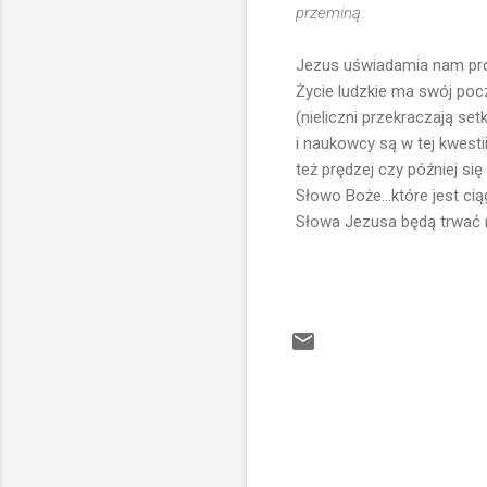
przeminą.
Jezus uświadamia nam pro
Życie ludzkie ma swój pocz
(nieliczni przekraczają se
i naukowcy są w tej kwesti
też prędzej czy później się
Słowo Boże...które jest ciąg
Słowa Jezusa będą trwać na
K
o
m