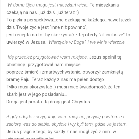
W domu Ojca mego jest mieszkań wiele.
Te mieszkania
czekają na nas...już dziś...już teraz :)
To piękna perspektywa...one czekają na każdego...nawet jeżeli
dziś Twoje życie jest "inne niż powinno",
jest recepta na to...by skorzystać z tej oferty "all inclusive" to
uwierzyć w Jezusa.
Wierzycie w Boga? I we Mnie wierzcie.
Idę przecież przygotować wam miejsce.
Jezus spełnił tę
obietnicę...przygotował nam miejsce....
poprzez śmierć i zmartwychwstanie, otworzył zamkniętą
bramę Raju. Teraz każdy z nas ma pełen dostęp.
Tylko musi skorzystać :) musi mieć świadomość, że ten
skarb jest w jego posiadaniu...
Droga jest prosta...tą drogą jest Chrystus.
A gdy odejdę i przygotuję wam miejsce, przyjdę powtórnie i
zabiorę was do siebie, abyście i wy byli tam, gdzie Ja jestem.
Jezus pragnie tego, by każdy z nas mógł żyć z nim...w