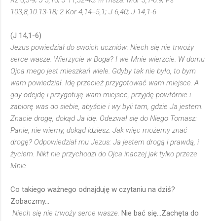
Rz 6,3-9; J 3,16; J 11,32-45; III msza: Mdr 3,1-6.9; Ps
103,8,10.13-18; 2 Kor 4,14--5,1; J 6,40; J 14,1-6
(J 14,1-6)
Jezus powiedział do swoich uczniów: Niech się nie trwoży
serce wasze. Wierzycie w Boga? I we Mnie wierzcie. W domu
Ojca mego jest mieszkań wiele. Gdyby tak nie było, to bym
wam powiedział. Idę przecież przygotować wam miejsce. A
gdy odejdę i przygotuję wam miejsce, przyjdę powtórnie i
zabiorę was do siebie, abyście i wy byli tam, gdzie Ja jestem.
Znacie drogę, dokąd Ja idę. Odezwał się do Niego Tomasz:
Panie, nie wiemy, dokąd idziesz. Jak więc możemy znać
drogę? Odpowiedział mu Jezus: Ja jestem drogą i prawdą, i
życiem. Nikt nie przychodzi do Ojca inaczej jak tylko przeze
Mnie.
Co takiego ważnego odnajduję w czytaniu na dziś?
Zobaczmy...
Niech się nie trwoży serce wasze.
Nie bać się...Zachęta do