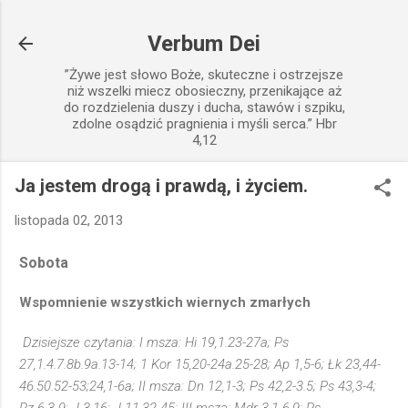
Przejdź do głównej zawartości
Verbum Dei
”Żywe jest słowo Boże, skuteczne i ostrzejsze
niż wszelki miecz obosieczny, przenikające aż
do rozdzielenia duszy i ducha, stawów i szpiku,
zdolne osądzić pragnienia i myśli serca.” Hbr
4,12
Ja jestem drogą i prawdą, i życiem.
listopada 02, 2013
Sobota
Wspomnienie wszystkich wiernych zmarłych
Dzisiejsze czytania: I msza: Hi 19,1.23-27a; Ps
27,1.4.7.8b.9a.13-14; 1 Kor 15,20-24a.25-28; Ap 1,5-6; Łk 23,44-
46.50.52-53;24,1-6a; II msza: Dn 12,1-3; Ps 42,2-3.5; Ps 43,3-4;