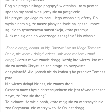
wiecznej szczęśliwości.
Bóg nie pragnie nikogo pogrążyć w otchłani...to w pewien
sposób my sami skazujemy się na potępienie.
Nie przyjmując Jego miłości...Jego wspaniałej oferty...Bo
wydaje nam się, że nasze plany na życie są lepsze....może i
są...ale to tymczasowa satysfakcja, która przemija...
A jak ma się ona do wiecznego szczęścia? No właśnie...
Znacie drogę, dokąd Ja idę. Odezwał się do Niego Tomasz:
Panie, nie wiemy, dokąd idziesz. Jak więc możemy znać
drogę?
Jezus mówi: znacie drogę...każdy, kto wierzy...kto ma
się za ucznia Chrystusa zna drogę...to oczywista
oczywistość. Ale...jednak nie do końca :) bo przecież Tomasz
pyta...
Nie wiemy dokąd idziesz, nie znamy drogi.
Czasem nawet bycie chrześcijaninem nie jest równoznaczne
z tym, że "zna się drogę".
To ciekawe, że wiele osób, które mają się za wierzących nie
zna Chrystusa...nie wierzy w to, że On jest drogą.