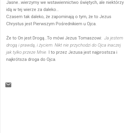
Jasne...wierzymy we wstawiennictwo świętych, ale niektórzy
idą w tej wierze za daleko...
Czasem tak daleko, że zapominają o tym, że to Jezus
Chrystus jest Pierwszym Pośrednikiem u Ojca.
Że to On jest Drogą...To mówi Jezus Tomaszowi:
Ja jestem
drogą i prawdą, i życiem. Nikt nie przychodzi do Ojca inaczej
jak tylko przeze Mnie.
I to przez Jezusa jest najprostsza i
najkrótsza droga do Ojca.
K
o
m
e
n