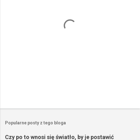
t
a
r
z
e
Popularne posty z tego bloga
Czy po to wnosi się światło, by je postawić