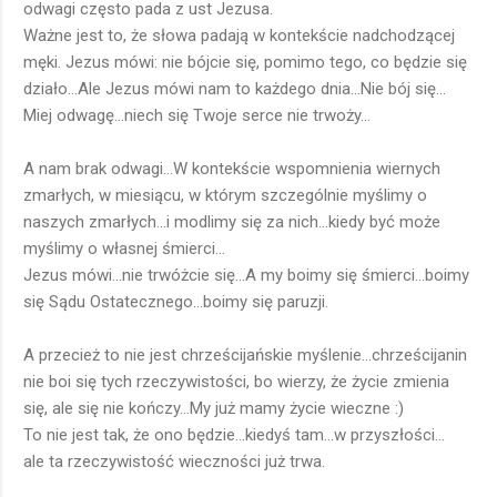
odwagi często pada z ust Jezusa.
Ważne jest to, że słowa padają w kontekście nadchodzącej
męki. Jezus mówi: nie bójcie się, pomimo tego, co będzie się
działo...Ale Jezus mówi nam to każdego dnia...Nie bój się...
Miej odwagę...niech się Twoje serce nie trwoży...
A nam brak odwagi...W kontekście wspomnienia wiernych
zmarłych, w miesiącu, w którym szczególnie myślimy o
naszych zmarłych...i modlimy się za nich...kiedy być może
myślimy o własnej śmierci...
Jezus mówi...nie trwóżcie się...A my boimy się śmierci...boimy
się Sądu Ostatecznego...boimy się paruzji.
A przecież to nie jest chrześcijańskie myślenie...chrześcijanin
nie boi się tych rzeczywistości, bo wierzy, że życie zmienia
się, ale się nie kończy...My już mamy życie wieczne :)
To nie jest tak, że ono będzie...kiedyś tam...w przyszłości...
ale ta rzeczywistość wieczności już trwa.