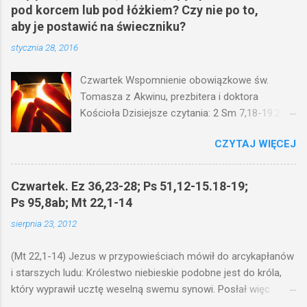
pod korcem lub pod łóżkiem? Czy nie po to,
aby je postawić na świeczniku?
stycznia 28, 2016
Czwartek Wspomnienie obowiązkowe św.
Tomasza z Akwinu, prezbitera i doktora
Kościoła Dzisiejsze czytania: 2 Sm 7,18-19.24-
29; Ps 132,1-5.11-14; Ps 119,105; Mk 4,21-25
CZYTAJ WIĘCEJ
(Mk 4,21-25) Jezus mówił ludowi: Czy po to
wnosi się światło, by je postawić pod korcem
lub pod łóżkiem? Czy nie po to, aby je postawić
Czwartek. Ez 36,23-28; Ps 51,12-15.18-19;
na świeczniku? Nie ma bowiem nic ukrytego, co
Ps 95,8ab; Mt 22,1-14
by nie miało wyjść na jaw. Kto ma uszy do
sierpnia 23, 2012
słuchania, niechaj słucha. I mówił im: Uważajcie
na to, czego słuchacie. Taką samą miarą, jaką
(Mt 22,1-14) Jezus w przypowieściach mówił do arcykapłanów
wy mierzycie, odmierzą wam i jeszcze wam
i starszych ludu: Królestwo niebieskie podobne jest do króla,
dołożą. Bo kto ma, temu będzie dane; a kto nie
który wyprawił ucztę weselną swemu synowi. Posłał więc
ma, pozbawią go i tego, co ma. W dzisiejszym
swoje sługi, żeby zaproszonych zwołali na ucztę, lecz ci nie