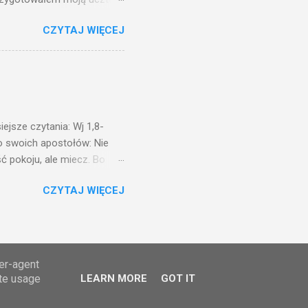
 to i poszli: jeden na
CZYTAJ WIĘCEJ
. Na to król uniósł się
ł swoim sługom: Uczta
ście na ucztę wszystkich,
obrych. I sala zapełniła się
ejsze czytania: Wj 1,8-
do swoich apostołów: Nie
ć pokoju, ale miecz. Bo
i będą nieprzyjaciółmi
CZYTAJ WIĘCEJ
st Mnie godzien. I kto kocha
rzyża, a idzie za Mną, nie
cie z mego powodu, znajdzie
tóry Mnie posłał. Kto
awiedliwego, jako
ser-agent
ate usage
LEARN MORE
GOT IT