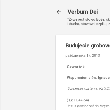
Verbum Dei
”Żywe jest słowo Boże, sk
i ducha, stawów i szpiku, 
Budujecie grobowc
października 17, 2013
Czwartek
Wspomnienie św. Ignace
Dzisiejsze czytania: Rz 3,2
( Łk 11,47-54)
Jezus powiedział do faryz