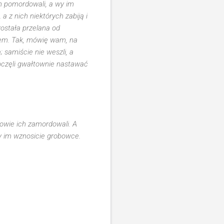
ch pomordowali, a wy im
 z nich niektórych zabiją i
ostała przelana od
kiem. Tak, mówię wam, na
samiście nie weszli, a
poczęli gwałtownie nastawać
owie ich zamordowali. A
y im wznosicie grobowce.