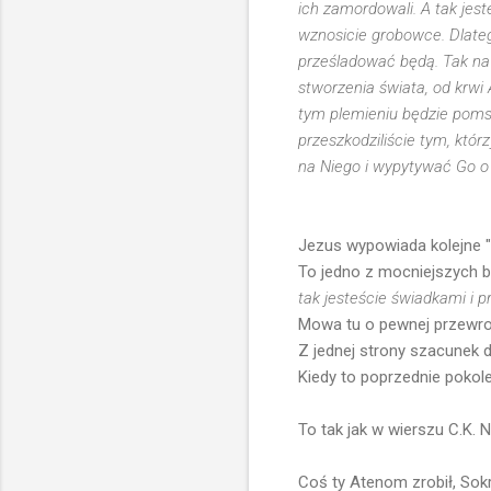
ich zamordowali. A tak jes
wznosicie grobowce. Dlateg
prześladować będą. Tak na
stworzenia świata, od krwi
tym plemieniu będzie pomsz
przeszkodziliście tym, któ
na Niego i wypytywać Go o 
Jezus wypowiada kolejne "
To jedno z mocniejszych bi
tak jesteście świadkami i 
Mowa tu o pewnej przewrot
Z jednej strony szacunek d
Kiedy to poprzednie pokol
To tak jak w wierszu C.K. 
Coś ty Atenom zrobił, Sokr