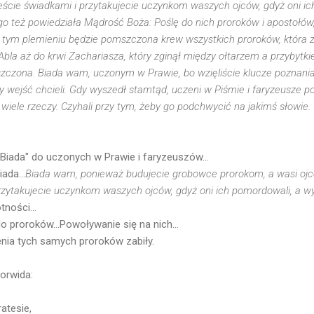
teście świadkami i przytakujecie uczynkom waszych ojców, gdyż oni i
o też powiedziała Mądrość Boża: Poślę do nich proroków i apostołów, a
 tym plemieniu będzie pomszczona krew wszystkich proroków, która z
 Abla aż do krwi Zachariasza, który zginął między ołtarzem a przybyt
czona. Biada wam, uczonym w Prawie, bo wzięliście klucze poznania; 
rzy wejść chcieli. Gdy wyszedł stamtąd, uczeni w Piśmie i faryzeusze 
wiele rzeczy. Czyhali przy tym, żeby go podchwycić na jakimś słowie.
Biada" do uczonych w Prawie i faryzeuszów...
ada...
Biada wam, ponieważ budujecie grobowce prorokom, a wasi ojc
przytakujecie uczynkom waszych ojców, gdyż oni ich pomordowali, a w
ności...
o proroków...Powoływanie się na nich...
enia tych samych proroków zabiły.
Norwida:
atesie,