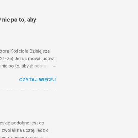
 nie po to, aby
ora Kościoła Dzisiejsze
,21-25) Jezus mówił ludowi:
nie po to, aby je postawić
o ma uszy do słuchania,
CZYTAJ WIĘCEJ
, jaką wy mierzycie,
 ma, pozbawią go i tego, co
zy po to wnosi się światło,
na świeczniku? Nie ma
świetle jest nam dobrze
ieskie podobne jest do
zwołali na ucztę, lecz ci
przygotowałem moją ucztę: