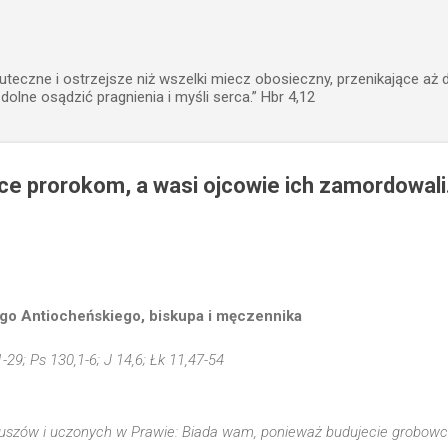
Przejdź do głównej zawartości
uteczne i ostrzejsze niż wszelki miecz obosieczny, przenikające aż 
zdolne osądzić pragnienia i myśli serca.” Hbr 4,12
e prorokom, a wasi ojcowie ich zamordowali
go Antiocheńskiego, biskupa i męczennika
1-29; Ps 130,1-6; J 14,6; Łk 11,47-54
euszów i uczonych w Prawie: Biada wam, ponieważ budujecie grobowc