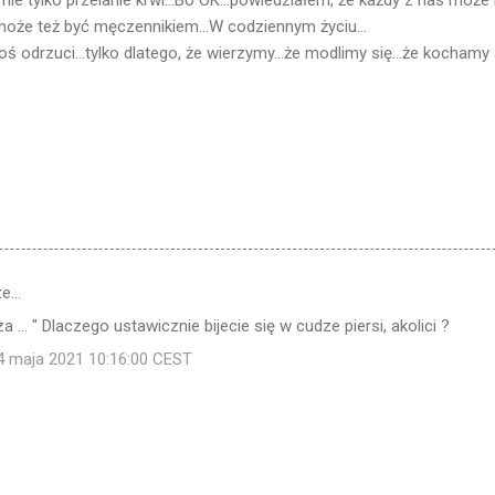
nie tylko przelanie krwi...Bo OK...powiedziałem, że każdy z nas moż
 może też być męczennikiem...W codziennym życiu...
oś odrzuci...tylko dlatego, że wierzymy...że modlimy się...że kochamy
ze…
 ... " Dlaczego ustawicznie bijecie się w cudze piersi, akolici ?
24 maja 2021 10:16:00 CEST