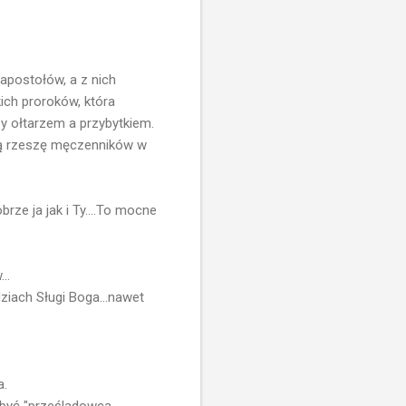
 apostołów, a z nich
ich proroków, która
zy ołtarzem a przybytkiem.
ją rzeszę męczenników w
e ja jak i Ty....To mocne
..
ziach Sługi Boga...nawet
a.