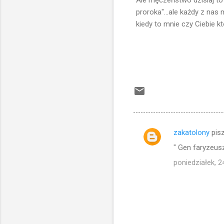
Ale męczeństwo dzisiaj to 
proroka"...ale każdy z nas
kiedy to mnie czy Ciebie kt
zakatolony
pis
K
" Gen faryzeusza
o
poniedziałek, 
m
e
n
t
a