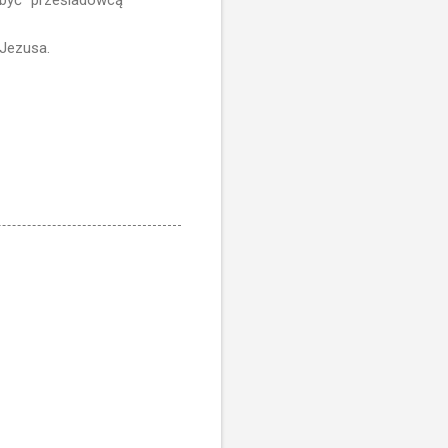
e być "prześladowcą
 Jezusa.