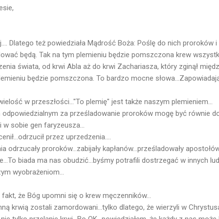
esie,
... Dlatego też powiedziała Mądrość Boża: Poślę do nich proroków i
ladować będą. Tak na tym plemieniu będzie pomszczona krew wszystk
enia świata, od krwi Abla aż do krwi Zachariasza, który zginął międ
lemieniu będzie pomszczona. To bardzo mocne słowa...Zapowiada
wielość w przeszłości..."To plemię" jest także naszym plemieniem...
odpowiedzialnym za prześladowanie proroków mogę być równie dobrz
i w sobie gen faryzeusza...
nił...odrzucił przez uprzedzenia....
ia odrzucały proroków...zabijały kapłanów...prześladowały apostołów.
...To biada ma nas obudzić...byśmy potrafili dostrzegać w innych lud
szym wyobrażeniom...
fakt, że Bóg upomni się o krew męczenników...
ną krwią zostali zamordowani...tylko dlatego, że wierzyli w Chrystus