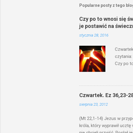
e
Popularne posty z tego bl
ś
l
i
Czy po to wnosi się ś
j
je postawić na świecz
k
o
stycznia 28, 2016
m
e
Czwartek
n
t
czytania:
a
Czy po to
r
na świecz
z
niechaj s
odmierzą
ma. W dzi
Czwartek. Ez 36,23-28
by je po
sierpnia 23, 2012
bowiem ni
znana...A 
(Mt 22,1-14) Jezus w przyp
króla, który wyprawił ucztę
nie chcieli przyjść. Posła