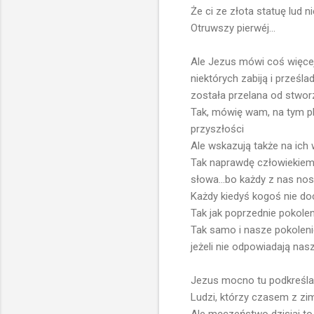
Że ci ze złota statuę lud ni
Otruwszy pierwéj...
Ale Jezus mówi coś więcej.
niektórych zabiją i prześ
została przelana od stworz
Tak, mówię wam, na tym p
przyszłości
Ale wskazują także na ich 
Tak naprawdę człowiekiem 
słowa...bo każdy z nas nos
Każdy kiedyś kogoś nie doce
Tak jak poprzednie pokolen
Tak samo i nasze pokolenie
jeżeli nie odpowiadają na
Jezus mocno tu podkreśla 
Ludzi, którzy czasem z zim