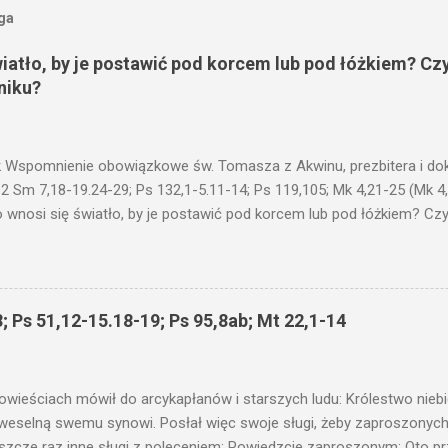
oga
wiatło, by je postawić pod korcem lub pod łóżkiem? Czy
niku?
 Wspomnienie obowiązkowe św. Tomasza z Akwinu, prezbitera i dokt
 2 Sm 7,18-19.24-29; Ps 132,1-5.11-14; Ps 119,105; Mk 4,21-25 (Mk 4
 wnosi się światło, by je postawić pod korcem lub pod łóżkiem? Czy 
niku? Nie ma bowiem nic ukrytego, co by nie miało wyjść na jaw. Kt
łucha. I mówił im: Uważajcie na to, czego słuchacie. Taką samą miarą
 wam i jeszcze wam dołożą. Bo kto ma, temu będzie dane; a kto nie
siejszym fragmencie z Ewangelii Jezus kontynuuje przypowieści.... C
; Ps 51,12-15.18-19; Ps 95,8ab; Mt 22,1-14
stawić pod korcem lub pod łóżkiem? Czy nie po to, aby je postawić 
c ukrytego, co by nie miało wyjść na jaw. Myślę, że przypowieść o 
nawet jeżeli nie jest, prawdy w niej zawarte są...że użyj...
owieściach mówił do arcykapłanów i starszych ludu: Królestwo nieb
 weselną swemu synowi. Posłał więc swoje sługi, żeby zaproszonych 
ł jeszcze raz inne sługi z poleceniem: Powiedzcie zaproszonym: Oto 