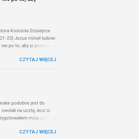
ora Kościoła Dzisiejsze
,21-25) Jezus mówił ludowi:
nie po to, aby je postawić
o ma uszy do słuchania,
CZYTAJ WIĘCEJ
, jaką wy mierzycie,
 ma, pozbawią go i tego, co
zy po to wnosi się światło,
na świeczniku? Nie ma
świetle jest nam dobrze
ieskie podobne jest do
zwołali na ucztę, lecz ci
przygotowałem moją ucztę:
 to i poszli: jeden na
CZYTAJ WIĘCEJ
. Na to król uniósł się