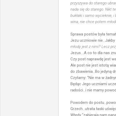
przyszywa do starego ubran
nada się do starego. Nikt 
bukłaki i samo wycieknie, 
wina, nie chce potem młode
Sprawa postów była temate
Jezu uczniowie nie...Jakby
młody jest z nimi? Lecz prz
Jezus....A co to dla nas z
Czy post naprawdę jest wa
Ale post nie jest istotą wi
do zbawienia...Bo jedyną d
Czytamy: "Nie ma w żadnym
Będąc Jego uczniami ucze
radości...i nie mamy powod
Powodem do postu...powode
Grzech...utrata łaski uśw
Wtedy "zabierają nam pana 