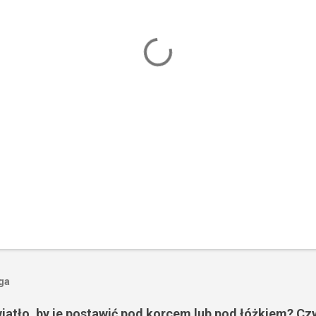
oga
wiatło, by je postawić pod korcem lub pod łóżkiem? Czy