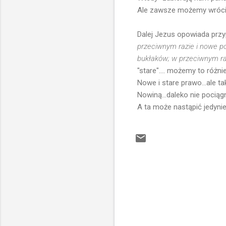
Ale zawsze możemy wrócić..
Dalej Jezus opowiada prz
przeciwnym razie i nowe po
bukłaków; w przeciwnym raz
"stare".... możemy to różni
Nowe i stare prawo...ale ta
Nowiną...daleko nie pociągn
A ta może nastąpić jedynie
K
o
m
e
n