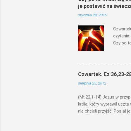
je postawić na świecz
stycznia 28, 2016
Czwartek
czytania:
Czy po to
na świecz
niechaj s
odmierzą
ma. W dzi
Czwartek. Ez 36,23-28
by je po
sierpnia 23, 2012
bowiem ni
znana...A 
(Mt 22,1-14) Jezus w przyp
króla, który wyprawił ucztę
nie chcieli przyjść. Posła
woły i tuczne zwierzęta pobi
swoje pole, drugi do swego k