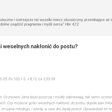
Przejdź do głównej zawartości
uteczne i ostrzejsze niż wszelki miecz obosieczny, przenikające aż 
zdolne osądzić pragnienia i myśli serca.” Hbr 4,12
i weselnych nakłonić do postu?
5-20; Ps 100,1-5; J 8,12; Łk 5,33-39
go: Uczniowie Jana dużo poszczą i modły odprawiają, tak samo ucznio
o nich: Czy możecie gości weselnych nakłonić do postu, dopóki pan mło
ą im pana młodego, i wtedy, w owe dni, będą pościli. Opowiedział im te