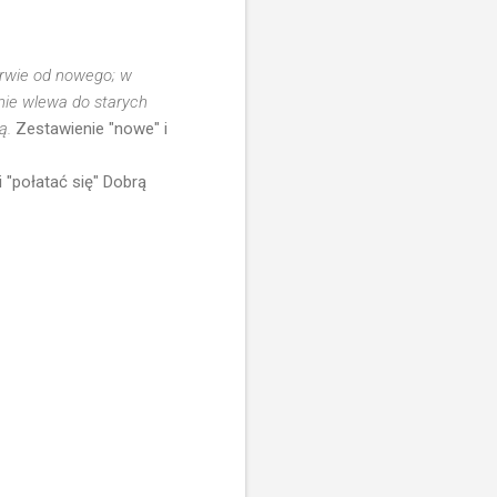
derwie od nowego; w
 nie wlewa do starych
ją.
Zestawienie "nowe" i
i "połatać się" Dobrą