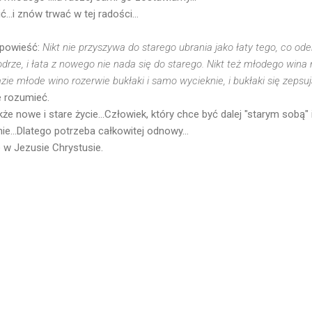
.i znów trwać w tej radości...
ypowieść:
Nikt nie przyszywa do starego ubrania jako łaty tego, co o
drze, i łata z nowego nie nada się do starego. Nikt też młodego wina
ie młode wino rozerwie bukłaki i samo wycieknie, i bukłaki się zepsu
e rozumieć.
kże nowe i stare życie...Człowiek, który chce być dalej "starym sobą" 
ie...Dlatego potrzeba całkowitej odnowy...
 w Jezusie Chrystusie.