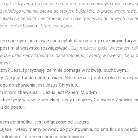
ia jako łaty tego, co oderwie od nowego; w przeciwnym razie i nowe p
też młodego wina nie wlewa do starych bukłaków; w przeciwnym razie
i bukłaki się zepsują. Lecz młode wino należy wlewać do nowych bukłak
go - mówi bowiem: Stare jest lepsze.
m spornym...uczniowie Jana pytali: dlaczego my i uczniowie faryz
 post miał wszystko rozwiązywać...
Czy możecie gości weselnych nakł
yjdzie czas kiedy zabiorą im pana młodego, i wtedy, w owe dni, będą p
naczy?
żny? Jest...I przyznaję, że mnie pomaga w rozwoju duchowym...
ary...Nie jest fundamentem wiary...Nie można z postu zrobić filaru życ
rogą do zbawienia jest Jezus Chrystus...
 innym zbawienia"... Jezus jest Panem Młodym...
stniczymy w uczcie weselnej...kiedy uznajemy Go swoim Zbawiciel
u do postu....
m do smutku....jest odłączenie od Jezusa...
ięcającej...wtedy mamy powody do pokutowania, do smutku, do postó
młodego"....a raczej sami go zostawiamy...