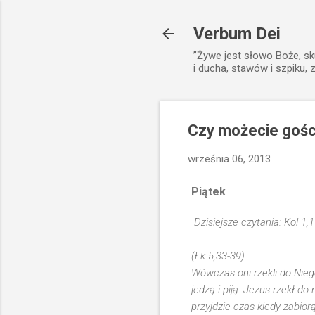
Verbum Dei
”Żywe jest słowo Boże, sk
i ducha, stawów i szpiku, 
Czy możecie gośc
września 06, 2013
Piątek
Dzisiejsze czytania: Kol 1,1
(Łk 5,33-39)
Wówczas oni rzekli do Nie
jedzą i piją. Jezus rzekł d
przyjdzie czas kiedy zabior