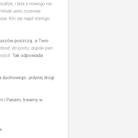
odrze, i łata z nowego nie
 młode wino rozerwie
ów. Kto się napił starego
euszów poszczą...a Twoi
onić do postu, dopóki pan
ościli.
Tak odpowiada
ia duchowego...jedynej drogi
em i Panem, trwamy w
w.