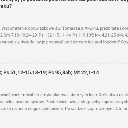
niku?
 Wspomnienie obowiązkowe św. Tomasza z Akwinu, prezbitera i dokt
 2 Sm 7,18-19.24-29; Ps 132,1-5.11-14; Ps 119,105; Mk 4,21-25 (Mk 4
 wnosi się światło, by je postawić pod korcem lub pod łóżkiem? Czy 
niku? Nie ma bowiem nic ukrytego, co by nie miało wyjść na jaw. Kt
łucha. I mówił im: Uważajcie na to, czego słuchacie. Taką samą miarą
 wam i jeszcze wam dołożą. Bo kto ma, temu będzie dane; a kto nie
siejszym fragmencie z Ewangelii Jezus kontynuuje przypowieści.... C
; Ps 51,12-15.18-19; Ps 95,8ab; Mt 22,1-14
stawić pod korcem lub pod łóżkiem? Czy nie po to, aby je postawić 
c ukrytego, co by nie miało wyjść na jaw. Myślę, że przypowieść o 
nawet jeżeli nie jest, prawdy w niej zawarte są...że użyj...
owieściach mówił do arcykapłanów i starszych ludu: Królestwo nieb
 weselną swemu synowi. Posłał więc swoje sługi, żeby zaproszonych 
ł jeszcze raz inne sługi z poleceniem: Powiedzcie zaproszonym: Oto 
te i wszystko jest gotowe. Przyjdźcie na ucztę! Lecz oni zlekceważyli
upiectwa, a inni pochwycili jego sługi i znieważywszy [ich], pozabijali