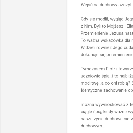
Wejść na duchowy szczyt..
Gdy się modlił, wygląd Jeg
z Nim. Byli to Mojżesz i El
Przemienienie Jezusa nastę
To ważna wskazówka dla na
Widzieli również Jego cuda
dokonuje się przemienienie.
Tymczasem Piotr i towarz
uczniowie śpią...i to najbli
modlitwę...a co oni robią? Ś
Identyczne zachowanie ob
można wywnioskować z tego
ciągle śpią, kiedy ważne 
nasze życie duchowe nie 
duchowym...