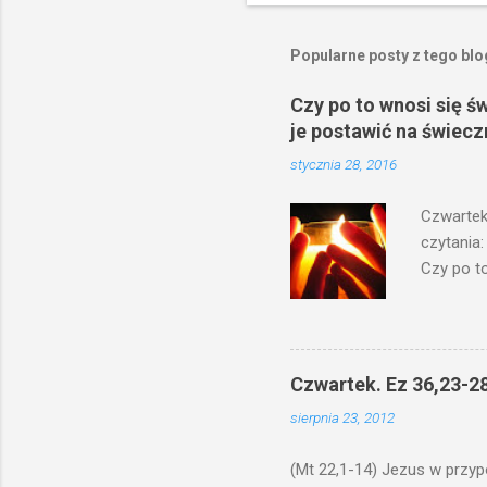
Popularne posty z tego bl
Czy po to wnosi się ś
je postawić na świecz
stycznia 28, 2016
Czwartek
czytania:
Czy po to
na świecz
niechaj s
odmierzą
ma. W dzi
Czwartek. Ez 36,23-28
by je po
sierpnia 23, 2012
bowiem ni
znana...A 
(Mt 22,1-14) Jezus w przyp