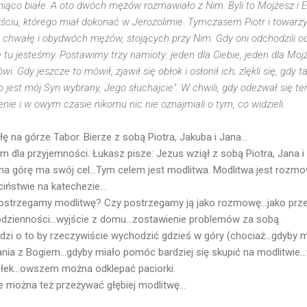
śniąco białe. A oto dwóch mężów rozmawiało z Nim. Byli to Mojżesz i El
jściu, którego miał dokonać w Jerozolimie. Tymczasem Piotr i towarz
go chwałę i obydwóch mężów, stojących przy Nim. Gdy oni odchodzili od
e tu jesteśmy. Postawimy trzy namioty: jeden dla Ciebie, jeden dla Mojże
. Gdy jeszcze to mówił, zjawił się obłok i osłonił ich; zlękli się, gdy 
o jest mój Syn wybrany, Jego słuchajcie". W chwili, gdy odezwał się ten
nie i w owym czasie nikomu nic nie oznajmiali o tym, co widzieli.
 na górze Tabor. Bierze z sobą Piotra, Jakuba i Jana...
m dla przyjemności. Łukasz pisze: Jezus wziął z sobą Piotra, Jana i
 na górę ma swój cel...Tym celem jest modlitwa. Modlitwa jest rozmow
ciństwie na katechezie...
postrzegamy modlitwę? Czy postrzegamy ją jako rozmowę...jako pr
odzienności...wyjście z domu...zostawienie problemów za sobą.
odzi o to by rzeczywiście wychodzić gdzieś w góry (chociaż...gdyb
ia z Bogiem...gdyby miało pomóc bardziej się skupić na modlitwie..
iłek...owszem można odklepać paciorki.
le można też przeżywać głębiej modlitwę...