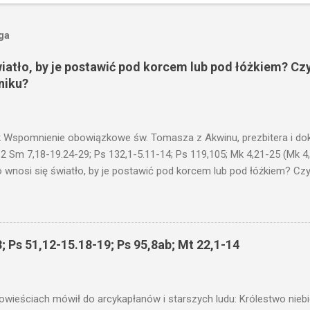
oga
wiatło, by je postawić pod korcem lub pod łóżkiem? Czy
niku?
 Wspomnienie obowiązkowe św. Tomasza z Akwinu, prezbitera i dokt
 2 Sm 7,18-19.24-29; Ps 132,1-5.11-14; Ps 119,105; Mk 4,21-25 (Mk 4
 wnosi się światło, by je postawić pod korcem lub pod łóżkiem? Czy 
niku? Nie ma bowiem nic ukrytego, co by nie miało wyjść na jaw. Kt
łucha. I mówił im: Uważajcie na to, czego słuchacie. Taką samą miarą
 wam i jeszcze wam dołożą. Bo kto ma, temu będzie dane; a kto nie
siejszym fragmencie z Ewangelii Jezus kontynuuje przypowieści.... C
; Ps 51,12-15.18-19; Ps 95,8ab; Mt 22,1-14
stawić pod korcem lub pod łóżkiem? Czy nie po to, aby je postawić 
c ukrytego, co by nie miało wyjść na jaw. Myślę, że przypowieść o 
nawet jeżeli nie jest, prawdy w niej zawarte są...że użyj...
owieściach mówił do arcykapłanów i starszych ludu: Królestwo nieb