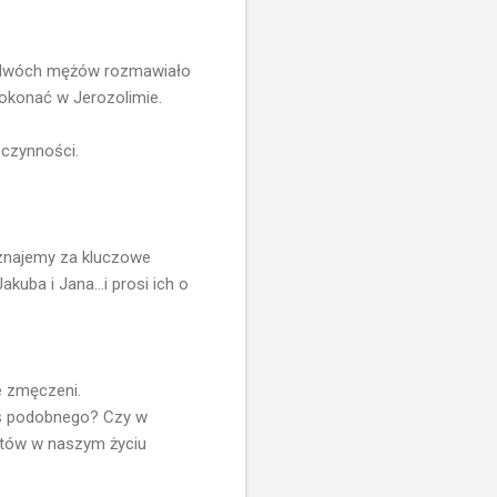
oto dwóch mężów rozmawiało
 dokonać w Jerozolimie.
 czynności.
uznajemy za kluczowe
akuba i Jana...i prosi ich o
e zmęczeni.
goś podobnego? Czy w
ntów w naszym życiu