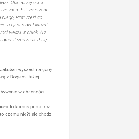
iasz. Ukazali się oni w
ysze snem byli zmorzeni.
 Niego, Piotr rzekł do
sza i jeden dla Eliasza".
tamci weszli w obłok. A z
 głos, Jezus znalazł się
 Jakuba i wyszedł na górę,
ą z Bogiem...takiej
zebywanie w obecności
y miało to komuś pomóc w
.to czemu nie?) ale chodzi