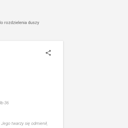
do rozdzielenia duszy
8b-36
d Jego twarzy się odmienił,