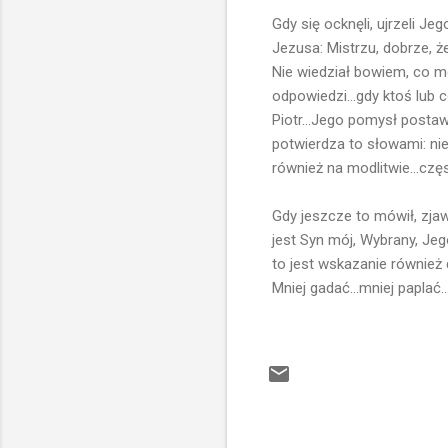
Gdy się ocknęli, ujrzeli J
Jezusa: Mistrzu, dobrze, że
Nie wiedział bowiem, co m
odpowiedzi...gdy ktoś lub c
Piotr...Jego pomysł postaw
potwierdza to słowami: nie
również na modlitwie...cz
Gdy jeszcze to mówił, zjawi
jest Syn mój, Wybrany, Jego
to jest wskazanie również 
Mniej gadać...mniej paplać..
K