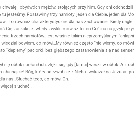
ego chwałę i obydwóch mężów, stojących przy Nim. Gdy oni odchodzili 
 tu jesteśmy. Postawimy trzy namioty: jeden dla Ciebie, jeden dla Moj
ówi. To również charakterystyczne dla nas zachowanie...Kiedy nagl
oś Cię zaskakuje...wtedy zwykle mówisz to, co Ci ślina na język przyn
ienia trzech namiotów...jest właśnie takim nieprzemyślanym "chlapn
 wiedział bowiem, co mówi...My również często "nie wiemy, co mówim
ęsto "klepiemy" paciorki...bez głębszego zastanowienia się nad sen
ł się obłok i osłonił ich; zlękli się, gdy [tamci] weszli w obłok. A z 
 słuchajcie! Bóg, który odezwał się z Nieba...wskazał na Jezusa...pow
dla nas...Słuchać tego, co mówi On.
.więcej słuchać...