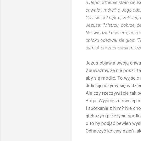
a Jego odzienie stało się l
chwale i mówili o Jego ode
Gdy się ocknęli, ujrzeli Je
Jezusa: "Mistrzu, dobrze, ż
Nie wiedział bowiem, co mówi
obłoku odezwał się głos: "T
sam. A oni zachowali milcze
Jezus objawia swoją chwałę
Zauważmy, że nie poszli ta
aby się modlić. To wyjście
definicji uczymy się w dzie
Ale czy rzeczywiście tak 
Boga. Wyjście ze swojej c
I spotkanie z Nim? Nie ch
głębszym przeżyciu spotkan
o to by podjąć pewien wys
Odhaczyć kolejny dzień...a