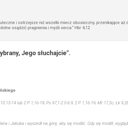
Przejdź do głównej zawartości
uteczne i ostrzejsze niż wszelki miecz obosieczny, przenikające aż 
zdolne osądzić pragnienia i myśli serca.” Hbr 4,12
ybrany, Jego słuchajcie".
ańskiego
-10.13-14 lub 2 P 1,16-19; Ps 97,1-2.5-6.9; 2 P 1,16-19; Mt 17,5c; Łk 9,2
Jana i Jakuba i wyszedł na górę, aby się modlić. Gdy się modlił, wyglą