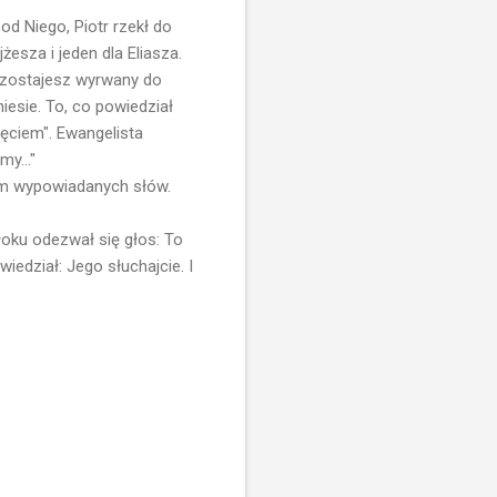
od Niego, Piotr rzekł do
żesza i jeden dla Eliasza.
e zostajesz wyrwany do
iesie. To, co powiedział
ięciem". Ewangelista
y..."
sem wypowiadanych słów.
obłoku odezwał się głos: To
iedział: Jego słuchajcie. I