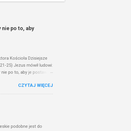
 nie po to, aby
ora Kościoła Dzisiejsze
,21-25) Jezus mówił ludowi:
nie po to, aby je postawić
o ma uszy do słuchania,
CZYTAJ WIĘCEJ
, jaką wy mierzycie,
 ma, pozbawią go i tego, co
zy po to wnosi się światło,
na świeczniku? Nie ma
świetle jest nam dobrze
ieskie podobne jest do