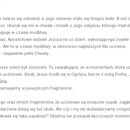
.
o twarzy się odmienił, a Jego odzienie stało się lśniąco białe. A 
iasz. Ukazali się oni w chwale i mówili o Jego odejściu, którego miał
puje w czasie modlitwy...
s. Apostołowie widzieli Jezusa na co dzień...wykonującego zwykłe
...Ale to w czasie modlitwy...w obecności najbliższych Mu uczniów...
..objawienie pełni Chwały...
ysze snem byli zmorzeni. To zaskakujące, że w momentach, które 
żsi uczniowie...Kiedy Jezus modli się w Ogrójcu, bierze z sobą Piotra, J
pią...
serwujemy w powyższym fragmencie...
 oraz innych fragmentów, że uczniowie są strasznie ospali...ciągl
wydarzenia dzieją się tuż obok...Ale czy i my nie doświadczamy cze
wkrada się taka ospałość? Obyśmy nie przespali kluczowych mome