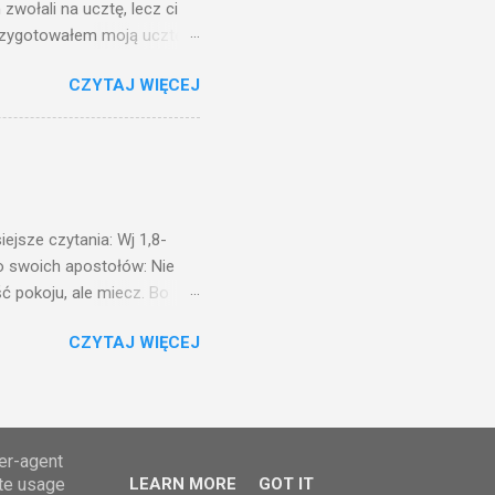
zwołali na ucztę, lecz ci
przygotowałem moją ucztę:
 to i poszli: jeden na
CZYTAJ WIĘCEJ
. Na to król uniósł się
ł swoim sługom: Uczta
ście na ucztę wszystkich,
obrych. I sala zapełniła się
ejsze czytania: Wj 1,8-
do swoich apostołów: Nie
ć pokoju, ale miecz. Bo
i będą nieprzyjaciółmi
CZYTAJ WIĘCEJ
st Mnie godzien. I kto kocha
rzyża, a idzie za Mną, nie
cie z mego powodu, znajdzie
tóry Mnie posłał. Kto
awiedliwego, jako
ser-agent
ate usage
LEARN MORE
GOT IT