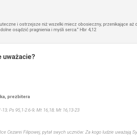
Przejdź do głównej zawartości
uteczne i ostrzejsze niż wszelki miecz obosieczny, przenikające aż 
zdolne osądzić pragnienia i myśli serca.” Hbr 4,12
e uważacie?
a, prezbitera
1-13; Ps 95,1-2.6-9; Mt 16,18; Mt 16,13-23
ice Cezarei Filipowej, pytał swych uczniów: Za kogo ludzie uważają 