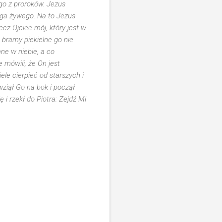
ego z proroków. Jezus
oga żywego. Na to Jezus
ecz Ojciec mój, który jest w
a bramy piekielne go nie
ne w niebie, a co
 mówili, że On jest
le cierpieć od starszych i
wziął Go na bok i począł
 i rzekł do Piotra: Zejdź Mi