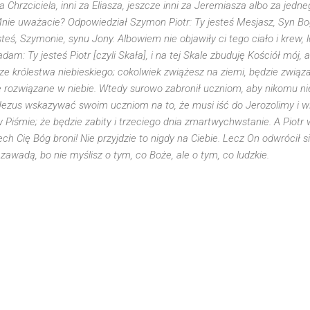
a Chrzciciela, inni za Eliasza, jeszcze inni za Jeremiasza albo za jedn
Mnie uważacie? Odpowiedział Szymon Piotr: Ty jesteś Mesjasz, Syn B
teś, Szymonie, synu Jony. Albowiem nie objawiły ci tego ciało i krew, l
adam: Ty jesteś Piotr [czyli Skała], i na tej Skale zbuduję Kościół mój, 
ze królestwa niebieskiego; cokolwiek zwiążesz na ziemi, będzie związa
e rozwiązane w niebie. Wtedy surowo zabronił uczniom, aby nikomu nie
zus wskazywać swoim uczniom na to, że musi iść do Jerozolimy i wie
Piśmie; że będzie zabity i trzeciego dnia zmartwychwstanie. A Piotr 
ch Cię Bóg broni! Nie przyjdzie to nigdy na Ciebie. Lecz On odwrócił się
 zawadą, bo nie myślisz o tym, co Boże, ale o tym, co ludzkie.