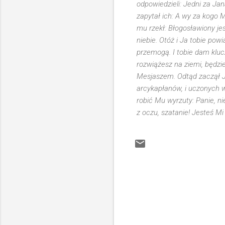
odpowiedzieli: Jedni za Jan
zapytał ich: A wy za kogo 
mu rzekł: Błogosławiony jes
niebie. Otóż i Ja tobie powi
przemogą. I tobie dam kluc
rozwiążesz na ziemi, będzi
Mesjaszem. Odtąd zaczął Je
arcykapłanów, i uczonych w 
robić Mu wyrzuty: Panie, nie
z oczu, szatanie! Jesteś Mi
K
o
m
e