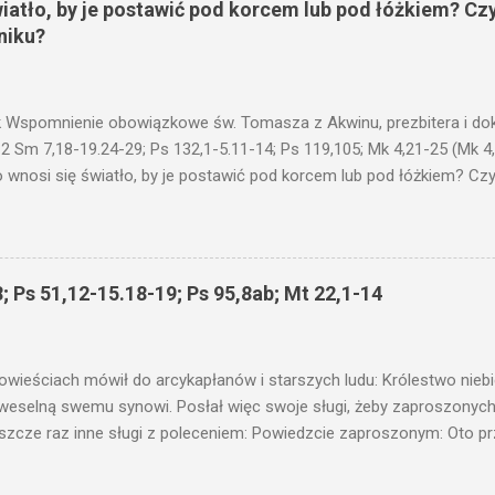
wiatło, by je postawić pod korcem lub pod łóżkiem? Czy
niku?
 Wspomnienie obowiązkowe św. Tomasza z Akwinu, prezbitera i dokt
 2 Sm 7,18-19.24-29; Ps 132,1-5.11-14; Ps 119,105; Mk 4,21-25 (Mk 4
 wnosi się światło, by je postawić pod korcem lub pod łóżkiem? Czy 
niku? Nie ma bowiem nic ukrytego, co by nie miało wyjść na jaw. Kt
łucha. I mówił im: Uważajcie na to, czego słuchacie. Taką samą miarą
 wam i jeszcze wam dołożą. Bo kto ma, temu będzie dane; a kto nie
siejszym fragmencie z Ewangelii Jezus kontynuuje przypowieści.... C
; Ps 51,12-15.18-19; Ps 95,8ab; Mt 22,1-14
stawić pod korcem lub pod łóżkiem? Czy nie po to, aby je postawić 
c ukrytego, co by nie miało wyjść na jaw. Myślę, że przypowieść o 
nawet jeżeli nie jest, prawdy w niej zawarte są...że użyj...
owieściach mówił do arcykapłanów i starszych ludu: Królestwo nieb
 weselną swemu synowi. Posłał więc swoje sługi, żeby zaproszonych 
ł jeszcze raz inne sługi z poleceniem: Powiedzcie zaproszonym: Oto 
te i wszystko jest gotowe. Przyjdźcie na ucztę! Lecz oni zlekceważyli
upiectwa, a inni pochwycili jego sługi i znieważywszy [ich], pozabijali