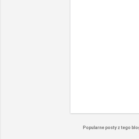
n
t
a
r
z
e
Popularne posty z tego bl