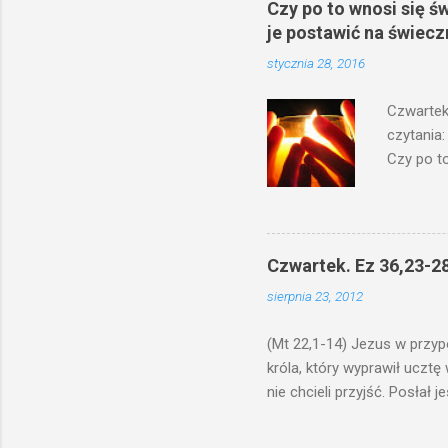
Czy po to wnosi się ś
je postawić na świecz
stycznia 28, 2016
Czwartek
czytania:
Czy po to
na świecz
niechaj s
odmierzą
ma. W dzi
Czwartek. Ez 36,23-28
by je po
sierpnia 23, 2012
bowiem ni
znana...A 
(Mt 22,1-14) Jezus w przyp
króla, który wyprawił ucztę
nie chcieli przyjść. Posła
woły i tuczne zwierzęta pobi
swoje pole, drugi do swego k