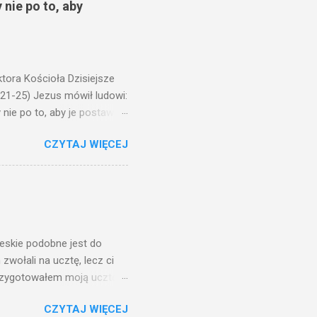
 nie po to, aby
ora Kościoła Dzisiejsze
,21-25) Jezus mówił ludowi:
nie po to, aby je postawić
o ma uszy do słuchania,
CZYTAJ WIĘCEJ
, jaką wy mierzycie,
 ma, pozbawią go i tego, co
zy po to wnosi się światło,
na świeczniku? Nie ma
świetle jest nam dobrze
ieskie podobne jest do
zwołali na ucztę, lecz ci
przygotowałem moją ucztę:
 to i poszli: jeden na
CZYTAJ WIĘCEJ
. Na to król uniósł się