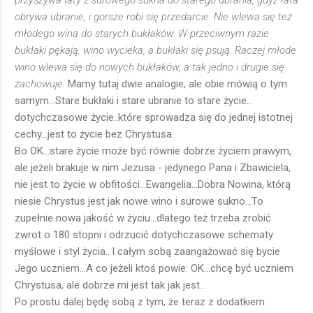
przyszywa łaty z surowego sukna do starego ubrania, gdyż łata
obrywa ubranie, i gorsze robi się przedarcie. Nie wlewa się też
młodego wina do starych bukłaków. W przeciwnym razie
bukłaki pękają, wino wycieka, a bukłaki się psują. Raczej młode
wino wlewa się do nowych bukłaków, a tak jedno i drugie się
zachowuje.
Mamy tutaj dwie analogie, ale obie mówią o tym
samym...Stare bukłaki i stare ubranie to stare życie...
dotychczasowe życie..które sprowadza się do jednej istotnej
cechy...jest to życie bez Chrystusa.
Bo OK...stare życie może być równie dobrze życiem prawym,
ale jeżeli brakuje w nim Jezusa - jedynego Pana i Zbawiciela,
nie jest to życie w obfitości...Ewangelia...Dobra Nowina, którą
niesie Chrystus jest jak nowe wino i surowe sukno...To
zupełnie nowa jakość w życiu...dlatego też trzeba zrobić
zwrot o 180 stopni i odrzucić dotychczasowe schematy
myślowe i styl życia...I całym sobą zaangażować się bycie
Jego uczniem...A co jeżeli ktoś powie: OK...chcę być uczniem
Chrystusa, ale dobrze mi jest tak jak jest...
Po prostu dalej będę sobą z tym, że teraz z dodatkiem