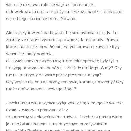
wino się rozlewa...robi się większe przedarcie...
człowiek wraca do starego życia...jeszcze bardziej oddalając
się od tego, co niesie Dobra Nowina.
Ale ta przypowieść pada w kontekście pytania o posty...To
znaczy, że starym życiem są również stare zasady...Prawo,
które ustalili uczeni w Piśmie...w tych prawach zawarte były
właśnie zasady postów...
ale i wielu innych zwyczajów, które tak naprawdę były tylko
tradycją...a w żaden sposób nie zbliżały do Boga...A my? Czy
my nie patrzymy na wiarę przez pryzmat tradycji?
Czy ważne dla nas są posty, majówki, koronki, nowenny? Czy
może doświadczenie żywego Boga?
Jeżeli nasza wiara wynika wyłącznie z tego, że ojciec wierzył,
dziadek wierzył...i pradziadek też...
to staniemy się niewolnikami tradycji...Jeżeli zaś nasza wiara
jest doświadczeniem...i autentycznym przeżywaniem