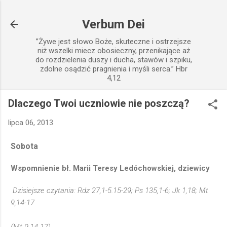
Przejdź do głównej zawartości
Verbum Dei
”Żywe jest słowo Boże, skuteczne i ostrzejsze
niż wszelki miecz obosieczny, przenikające aż
do rozdzielenia duszy i ducha, stawów i szpiku,
zdolne osądzić pragnienia i myśli serca.” Hbr
4,12
Dlaczego Twoi uczniowie nie poszczą?
lipca 06, 2013
Sobota
Wspomnienie bł. Marii Teresy Ledóchowskiej, dziewicy
Dzisiejsze czytania: Rdz 27,1-5.15-29; Ps 135,1-6; Jk 1,18; Mt
9,14-17