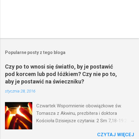
Popularne posty z tego bloga
Czy po to wnosi się światło, by je postawić
pod korcem lub pod łóżkiem? Czy nie po to,
aby je postawić na świeczniku?
stycznia 28, 2016
Czwartek Wspomnienie obowiązkowe św.
Tomasza z Akwinu, prezbitera i doktora
Kościoła Dzisiejsze czytania: 2 Sm 7,18-19.24-
29; Ps 132,1-5.11-14; Ps 119,105; Mk 4,21-25
CZYTAJ WIĘCEJ
(Mk 4,21-25) Jezus mówił ludowi: Czy po to