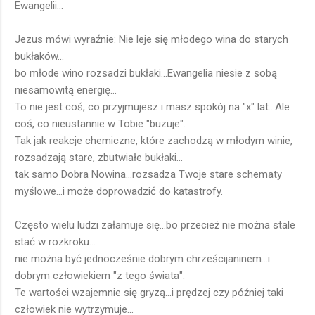
Ewangelii...
Jezus mówi wyraźnie: Nie leje się młodego wina do starych
bukłaków...
bo młode wino rozsadzi bukłaki...Ewangelia niesie z sobą
niesamowitą energię...
To nie jest coś, co przyjmujesz i masz spokój na "x" lat...Ale
coś, co nieustannie w Tobie "buzuje".
Tak jak reakcje chemiczne, które zachodzą w młodym winie,
rozsadzają stare, zbutwiałe bukłaki...
tak samo Dobra Nowina...rozsadza Twoje stare schematy
myślowe...i może doprowadzić do katastrofy.
Często wielu ludzi załamuje się...bo przecież nie można stale
stać w rozkroku...
nie można być jednocześnie dobrym chrześcijaninem...i
dobrym człowiekiem "z tego świata".
Te wartości wzajemnie się gryzą...i prędzej czy później taki
człowiek nie wytrzymuje...