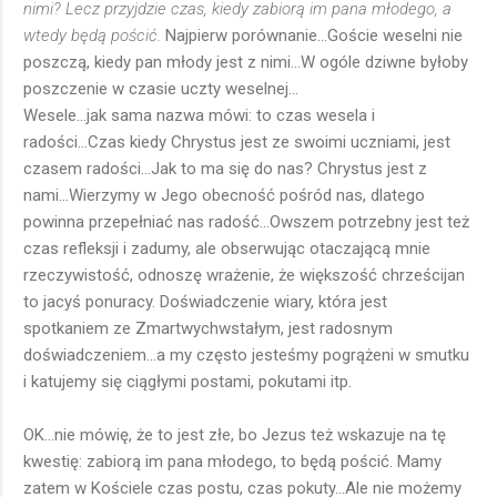
nimi? Lecz przyjdzie czas, kiedy zabiorą im pana młodego, a
wtedy będą pościć.
Najpierw porównanie...Goście weselni nie
poszczą, kiedy pan młody jest z nimi...W ogóle dziwne byłoby
poszczenie w czasie uczty weselnej...
Wesele...jak sama nazwa mówi: to czas wesela i
radości...Czas kiedy Chrystus jest ze swoimi uczniami, jest
czasem radości...Jak to ma się do nas? Chrystus jest z
nami...Wierzymy w Jego obecność pośród nas, dlatego
powinna przepełniać nas radość...Owszem potrzebny jest też
czas refleksji i zadumy, ale obserwując otaczającą mnie
rzeczywistość, odnoszę wrażenie, że większość chrześcijan
to jacyś ponuracy. Doświadczenie wiary, która jest
spotkaniem ze Zmartwychwstałym, jest radosnym
doświadczeniem...a my często jesteśmy pogrążeni w smutku
i katujemy się ciągłymi postami, pokutami itp.
OK...nie mówię, że to jest złe, bo Jezus też wskazuje na tę
kwestię: zabiorą im pana młodego, to będą pościć. Mamy
zatem w Kościele czas postu, czas pokuty...Ale nie możemy