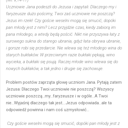
(Mt 9,14-17)
Uczniowie Jana podeszli do Jezusa i zapytali: Dlaczego my i
faryzeusze dużo pościmy, Twoi zaś uczniowie nie poszczą?
Jezus im rzekł: Czy goście weselni mogą się smucić, dopóki
pan młody jest z nimi? Lecz przyjdzie czas, kiedy zabiorą im
pana młodego, a wtedy będą pościć. Nikt nie przyszywa łaty z
surowego sukna do starego ubrania, gdyż łata obrywa ubranie,
i gorsze robi się przedarcie. Nie wlewa się też młodego wina do
starych bukłaków. W przeciwnym razie bukłaki pękają, wino
wycieka, a bukłaki się psują. Raczej młode wino wlewa się do
nowych bukłaków, a tak jedno i drugie się zachowuje.
Problem postów zaprząta głowę uczniom Jana. Pytają zatem
Jezusa: Dlaczego Twoi uczniowie nie poszczą? Wszyscy
uczniowie poszczą...my...faryzeusze i w ogóle...A Twoi
nie...Wyjaśnij dlaczego tak jest....Jezus odpowiada...ale ta
odpowiedź powinna i nam coś uzmysłowić...
Czy goście weselni mogą się smucić, dopóki pan młody jest z