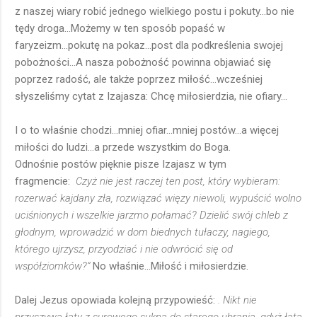
z naszej wiary robić jednego wielkiego postu i pokuty...bo nie
tędy droga...Możemy w ten sposób popaść w
faryzeizm...pokutę na pokaz...post dla podkreślenia swojej
pobożności...A nasza pobożność powinna objawiać się
poprzez radość, ale także poprzez miłość...wcześniej
słyszeliśmy cytat z Izajasza: Chcę miłosierdzia, nie ofiary...
I o to właśnie chodzi...mniej ofiar...mniej postów...a więcej
miłości do ludzi...a przede wszystkim do Boga.
Odnośnie postów pięknie pisze Izajasz w tym
fragmencie:
Czyż nie jest raczej ten post, który wybieram:
rozerwać kajdany zła, rozwiązać więzy niewoli, wypuścić wolno
uciśnionych i wszelkie jarzmo połamać? Dzielić swój chleb z
głodnym, wprowadzić w dom biednych tułaczy, nagiego,
którego ujrzysz, przyodziać i nie odwrócić się od
współziomków?”
No właśnie...Miłość i miłosierdzie.
Dalej Jezus opowiada kolejną przypowieść:
. Nikt nie