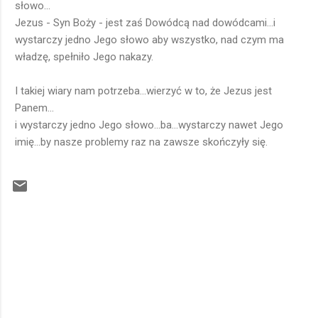
słowo...
Jezus - Syn Boży - jest zaś Dowódcą nad dowódcami...i
wystarczy jedno Jego słowo aby wszystko, nad czym ma
władzę, spełniło Jego nakazy.
I takiej wiary nam potrzeba...wierzyć w to, że Jezus jest
Panem...
i wystarczy jedno Jego słowo...ba...wystarczy nawet Jego
imię...by nasze problemy raz na zawsze skończyły się.
K
o
m
e
n