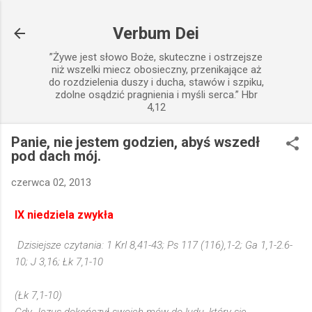
Przejdź do głównej zawartości
Verbum Dei
”Żywe jest słowo Boże, skuteczne i ostrzejsze
niż wszelki miecz obosieczny, przenikające aż
do rozdzielenia duszy i ducha, stawów i szpiku,
zdolne osądzić pragnienia i myśli serca.” Hbr
4,12
Panie, nie jestem godzien, abyś wszedł
pod dach mój.
czerwca 02, 2013
IX niedziela zwykła
Dzisiejsze czytania: 1 Krl 8,41-43; Ps 117 (116),1-2; Ga 1,1-2.6-
10; J 3,16; Łk 7,1-10
(Łk 7,1-10)