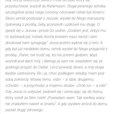
Gdy Jezus dokończył swoich mów do ludu, który się
przysłuchiwał, wszedł do Kafarnaum. Sługa pewnego setnika,
szczególnie przez niego ceniony, chorował i bliski był śmierci.
Skoro setnik posłyszał o Jezusie, wysłał do Niego starszyznę
żydowską z prośbą, żeby przyszedł i uzdrowił mu sługę. Ci
zjawili się u Jezusa i prosili Go usilnie: „Godzien jest, żebyś mu
to wyświadczył, mówili, kocha bowiem nasz naród i sam
zbudował nam synagogę”. Jezus przeto wybrał się z nimi. A
gdy był już niedaleko domu, setnik wysłał do Niego przyjaciół z
prośbą: „Panie, nie trudź się, bo nie jestem godzien, abyś
wszedł pod dach mój. I dlatego ja sam nie uważałem się za
godnego przyjść do Ciebie. Lecz powiedz słowo, a mój sługa
będzie uzdrowiony. Bo i ja, choć podlegam władzy, mam pod
sobą żołnierzy. Mówię temu: »Idź« – a idzie; drugiemu:
»Chodź« – a przychodzi; a mojemu słudze: »Zrób to« – a robi”.
Gdy Jezus to usłyszał, zadziwił się i zwracając się do tłumu,
który szedł za Nim, rzekł: „Powiadam wam: Tak wielkiej wiary
nie znalazłem nawet w Izraelu”. A gdy wysłani wrócili do domu,
zastali sługę zdrowego.