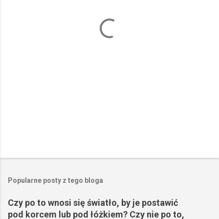
t
a
r
z
e
Popularne posty z tego bloga
Czy po to wnosi się światło, by je postawić
pod korcem lub pod łóżkiem? Czy nie po to,