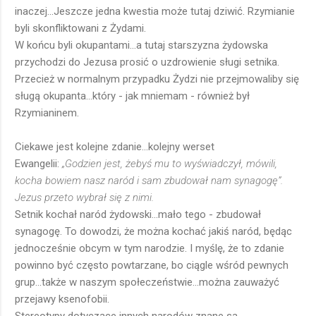
inaczej...Jeszcze jedna kwestia może tutaj dziwić. Rzymianie
byli skonfliktowani z Żydami.
W końcu byli okupantami...a tutaj starszyzna żydowska
przychodzi do Jezusa prosić o uzdrowienie sługi setnika.
Przecież w normalnym przypadku Żydzi nie przejmowaliby się
sługą okupanta...który - jak mniemam - również był
Rzymianinem.
Ciekawe jest kolejne zdanie...kolejny werset
Ewangelii:
„Godzien jest, żebyś mu to wyświadczył, mówili,
kocha bowiem nasz naród i sam zbudował nam synagogę”.
Jezus przeto wybrał się z nimi.
Setnik kochał naród żydowski...mało tego - zbudował
synagogę. To dowodzi, że można kochać jakiś naród, będąc
jednocześnie obcym w tym narodzie. I myślę, że to zdanie
powinno być często powtarzane, bo ciągle wśród pewnych
grup...także w naszym społeczeństwie...można zauważyć
przejawy ksenofobii.