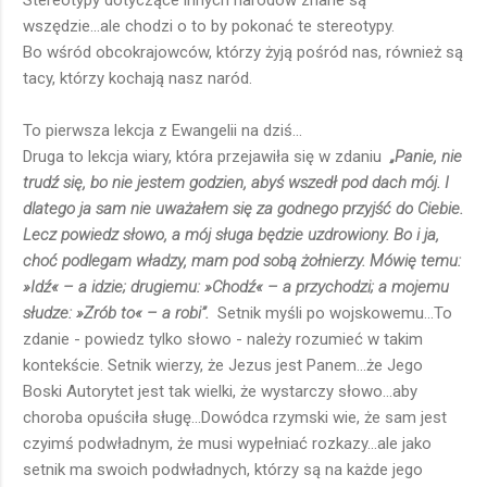
Stereotypy dotyczące innych narodów znane są
wszędzie...ale chodzi o to by pokonać te stereotypy.
Bo wśród obcokrajowców, którzy żyją pośród nas, również są
tacy, którzy kochają nasz naród.
To pierwsza lekcja z Ewangelii na dziś...
Druga to lekcja wiary, która przejawiła się w zdaniu
„Panie, nie
trudź się, bo nie jestem godzien, abyś wszedł pod dach mój. I
dlatego ja sam nie uważałem się za godnego przyjść do Ciebie.
Lecz powiedz słowo, a mój sługa będzie uzdrowiony. Bo i ja,
choć podlegam władzy, mam pod sobą żołnierzy. Mówię temu:
»Idź« – a idzie; drugiemu: »Chodź« – a przychodzi; a mojemu
słudze: »Zrób to« – a robi”.
Setnik myśli po wojskowemu...To
zdanie - powiedz tylko słowo - należy rozumieć w takim
kontekście. Setnik wierzy, że Jezus jest Panem...że Jego
Boski Autorytet jest tak wielki, że wystarczy słowo...aby
choroba opuściła sługę...Dowódca rzymski wie, że sam jest
czyimś podwładnym, że musi wypełniać rozkazy...ale jako
setnik ma swoich podwładnych, którzy są na każde jego