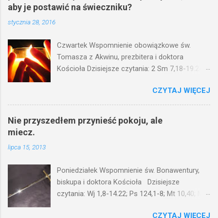
aby je postawić na świeczniku?
stycznia 28, 2016
Czwartek Wspomnienie obowiązkowe św.
Tomasza z Akwinu, prezbitera i doktora
Kościoła Dzisiejsze czytania: 2 Sm 7,18-19.24-
29; Ps 132,1-5.11-14; Ps 119,105; Mk 4,21-25
CZYTAJ WIĘCEJ
(Mk 4,21-25) Jezus mówił ludowi: Czy po to
wnosi się światło, by je postawić pod korcem
lub pod łóżkiem? Czy nie po to, aby je postawić
Nie przyszedłem przynieść pokoju, ale
na świeczniku? Nie ma bowiem nic ukrytego, co
miecz.
by nie miało wyjść na jaw. Kto ma uszy do
lipca 15, 2013
słuchania, niechaj słucha. I mówił im: Uważajcie
na to, czego słuchacie. Taką samą miarą, jaką
Poniedziałek Wspomnienie św. Bonawentury,
wy mierzycie, odmierzą wam i jeszcze wam
biskupa i doktora Kościoła Dzisiejsze
dołożą. Bo kto ma, temu będzie dane; a kto nie
czytania: Wj 1,8-14.22; Ps 124,1-8; Mt 10,40; Mt
ma, pozbawią go i tego, co ma. W dzisiejszym
10,34-11,1 (Mt 10,34-11,1) Jezus powiedział do
fragmencie z Ewangelii Jezus kontynuuje
CZYTAJ WIĘCEJ
swoich apostołów: Nie sądźcie, że