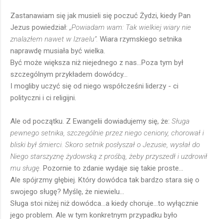
Zastanawiam się jak musieli się poczuć Żydzi, kiedy Pan
Jezus powiedział:
„Powiadam wam: Tak wielkiej wiary nie
znalazłem nawet w Izraelu”.
Wiara rzymskiego setnika
naprawdę musiała być wielka.
Być może większa niż niejednego z nas...Poza tym był
szczególnym przykładem dowódcy...
I mogliby uczyć się od niego współcześni liderzy - ci
polityczni i ci religijni.
Ale od początku. Z Ewangelii dowiadujemy się, że:
Sługa
pewnego setnika, szczególnie przez niego ceniony, chorował i
bliski był śmierci. Skoro setnik posłyszał o Jezusie, wysłał do
Niego starszyznę żydowską z prośbą, żeby przyszedł i uzdrowił
mu sługę.
Pozornie to zdanie wydaje się takie proste...
Ale spójrzmy głębiej. Który dowódca tak bardzo stara się o
swojego sługę? Myślę, że niewielu...
Sługa stoi niżej niż dowódca...a kiedy choruje...to wyłącznie
jego problem. Ale w tym konkretnym przypadku było