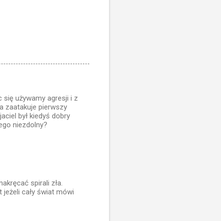
 się używamy agresji i z
a zaatakuje pierwszy
aciel był kiedyś dobry
iego niezdolny?
akręcać spirali zła.
 jeżeli cały świat mówi