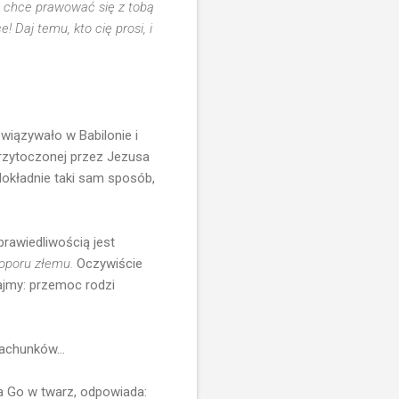
to chce prawować się z tobą
! Daj temu, kto cię prosi, i
owiązywało w Babilonie i
przytoczonej przez Jezusa
dokładnie taki sam sposób,
prawiedliwością jest
 oporu złemu.
Oczywiście
tajmy: przemoc rodzi
achunków...
a Go w twarz, odpowiada: