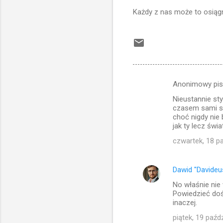
Każdy z nas może to osiągn
Anonimowy pi
K
Nieustannie sty
o
czasem sami st
m
choć nigdy nie 
jak ty lecz świ
e
czwartek, 18 p
n
t
Dawid "Davideu
a
No właśnie nie 
r
Powiedzieć doś
z
inaczej.
e
piątek, 19 paźd