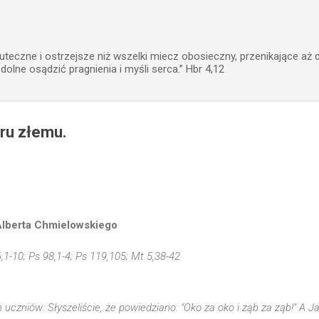
Przejdź do głównej zawartości
uteczne i ostrzejsze niż wszelki miecz obosieczny, przenikające aż 
zdolne osądzić pragnienia i myśli serca.” Hbr 4,12
oru złemu.
Alberta Chmielowskiego
6,1-10; Ps 98,1-4; Ps 119,105; Mt 5,38-42
 uczniów: Słyszeliście, że powiedziano: "Oko za oko i ząb za ząb!" A