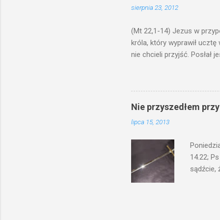
sierpnia 23, 2012
bowiem ni
znana...A 
(Mt 22,1-14) Jezus w przyp
króla, który wyprawił ucztę
nie chcieli przyjść. Posła
woły i tuczne zwierzęta pobi
swoje pole, drugi do swego k
gniewem. Posłał swe wojska
wprawdzie jest gotowa, lecz 
Nie przyszedłem przyn
których spotkacie. Słudzy ci
lipca 15, 2013
biesiadnikami. Wszedł król, ż
Poniedzi
14.22; Ps
sądźcie, 
przyszed
człowieka
syna lub 
jest Mnie