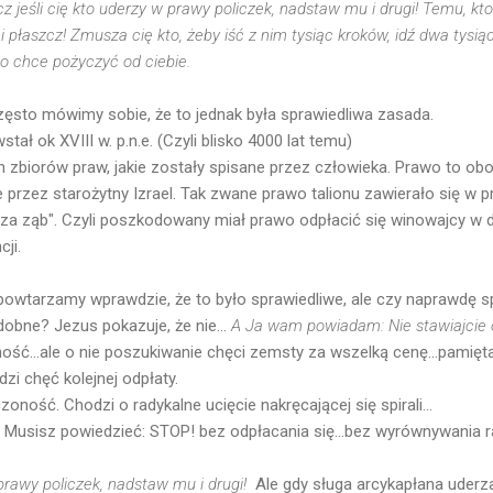
cz jeśli cię kto uderzy w prawy policzek, nadstaw mu i drugi! Temu, k
i płaszcz! Zmusza cię kto, żeby iść z nim tysiąc kroków, idź dwa tysiące
to chce pożyczyć od ciebie.
Często mówimy sobie, że to jednak była sprawiedliwa zasada.
 ok XVIII w. p.n.e. (Czyli blisko 4000 lat temu)
h zbiorów praw, jakie zostały spisane przez człowieka. Prawo to ob
 przez starożytny Izrael. Tak zwane prawo talionu zawierało się w 
 za ząb". Czyli poszkodowany miał prawo odpłacić się winowajcy w 
ji.
 powtarzamy wprawdzie, że to było sprawiedliwe, ale czy naprawdę s
obne? Jezus pokazuje, że nie...
A Ja wam powiadam: Nie stawiajcie
rność...ale o nie poszukiwanie chęci zemsty za wszelką cenę...pamię
zi chęć kolejnej odpłaty.
oność. Chodzi o radykalne ucięcie nakręcającej się spirali...
Musisz powiedzieć: STOP! bez odpłacania się...bez wyrównywania r
prawy policzek, nadstaw mu i drugi!
Ale gdy sługa arcykapłana uderz