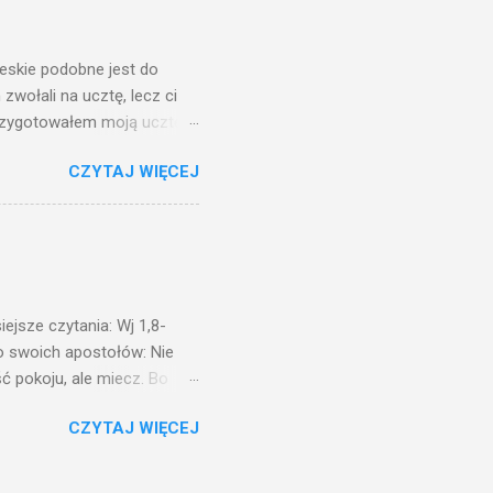
świetle jest nam dobrze
ieskie podobne jest do
zwołali na ucztę, lecz ci
przygotowałem moją ucztę:
 to i poszli: jeden na
CZYTAJ WIĘCEJ
. Na to król uniósł się
ł swoim sługom: Uczta
ście na ucztę wszystkich,
obrych. I sala zapełniła się
ejsze czytania: Wj 1,8-
do swoich apostołów: Nie
ć pokoju, ale miecz. Bo
i będą nieprzyjaciółmi
CZYTAJ WIĘCEJ
st Mnie godzien. I kto kocha
rzyża, a idzie za Mną, nie
cie z mego powodu, znajdzie