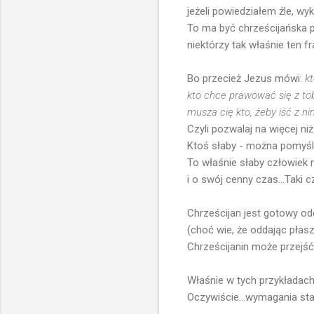
jeżeli powiedziałem źle, wyk
To ma być chrześcijańska p
niektórzy tak właśnie ten fr
Bo przecież Jezus mówi:
k
kto chce prawować się z tob
musza cię kto, żeby iść z ni
Czyli pozwalaj na więcej n
Ktoś słaby - można pomyśle
To właśnie słaby człowiek 
i o swój cenny czas...Taki 
Chrześcijan jest gotowy odd
(choć wie, że oddając płaszc
Chrześcijanin może przejść 
Właśnie w tych przykładach 
Oczywiście...wymagania staw