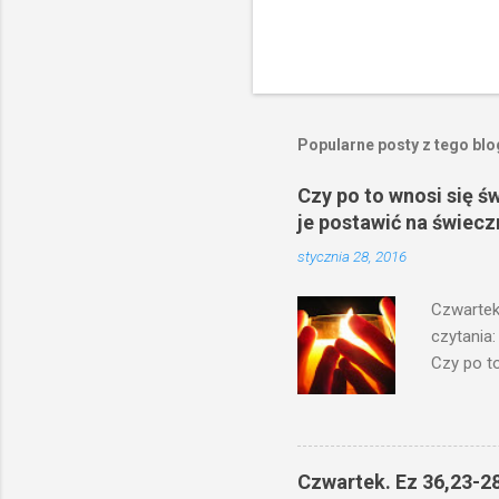
P
r
z
e
Popularne posty z tego bl
ś
l
i
Czy po to wnosi się ś
j
je postawić na świecz
k
o
stycznia 28, 2016
m
e
Czwartek
n
t
czytania:
a
Czy po to
r
na świecz
z
niechaj s
odmierzą
ma. W dzi
Czwartek. Ez 36,23-28
by je po