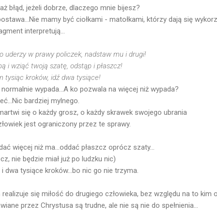
aż błąd, jeżeli dobrze, dlaczego mnie bijesz?
ostawa...Nie mamy być ciołkami - matołkami, którzy dają się wykorz
agment interpretują...
to uderzy w prawy policzek, nadstaw mu i drugi!
ą i wziąć twoją szatę, odstąp i płaszcz!
m tysiąc kroków, idź dwa tysiące!
iż normalnie wypada...A ko pozwala na więcej niż wypada?
ć...Nic bardziej mylnego.
martwi się o każdy grosz, o każdy skrawek swojego ubrania
człowiek jest ograniczony przez te sprawy.
ać więcej niż ma...oddać płaszcz oprócz szaty...
z, nie będzie miał już po ludzku nic)
i dwa tysiące kroków...bo nic go nie trzyma.
realizuje się miłość do drugiego człowieka, bez względu na to kim o
iane przez Chrystusa są trudne, ale nie są nie do spełnienia...