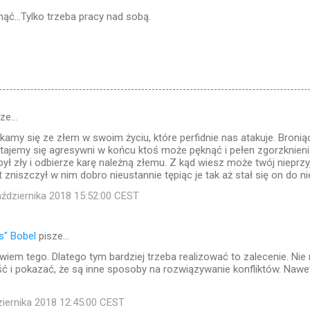
ąć...Tylko trzeba pracy nad sobą.
sze…
kamy się ze złem w swoim życiu, które perfidnie nas atakuje. Broniąc
ajemy się agresywni w końcu ktoś może pęknąć i pełen zgorzknieni
był zły i odbierze karę należną złemu. Z kąd wiesz może twój nieprzyj
at zniszczył w nim dobro nieustannie tępiąc je tak aż stał się on do n
aździernika 2018 15:52:00 CEST
s" Bobel
pisze…
wiem tego. Dlatego tym bardziej trzeba realizować to zalecenie. Nie n
ć i pokazać, że są inne sposoby na rozwiązywanie konfliktów. Nawet
ziernika 2018 12:45:00 CEST