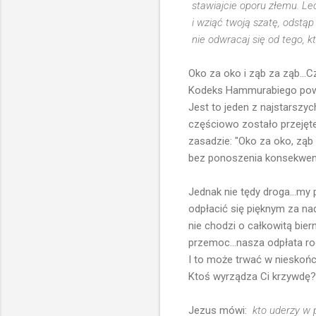
stawiajcie oporu złemu. Le
i wziąć twoją szatę, odstąp 
nie odwracaj się od tego, k
Oko za oko i ząb za ząb...
Kodeks Hammurabiego powstał
Jest to jeden z najstarszyc
częściowo zostało przejęte
zasadzie: "Oko za oko, ząb
bez ponoszenia konsekwenc
Jednak nie tędy droga...my
odpłacić się pięknym za nad
nie chodzi o całkowitą bie
przemoc...nasza odpłata rod
I to może trwać w nieskończ
Ktoś wyrządza Ci krzywdę? 
Jezus mówi:
kto uderzy w 