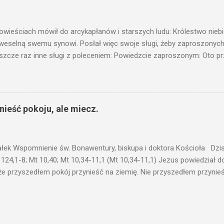
c ukrytego, co by nie miało wyjść na jaw. Myślę, że przypowieść o 
nawet jeżeli nie jest, prawdy w niej zawarte są...że użyj...
owieściach mówił do arcykapłanów i starszych ludu: Królestwo nieb
 weselną swemu synowi. Posłał więc swoje sługi, żeby zaproszonych 
ł jeszcze raz inne sługi z poleceniem: Powiedzcie zaproszonym: Oto 
te i wszystko jest gotowe. Przyjdźcie na ucztę! Lecz oni zlekceważyli
upiectwa, a inni pochwycili jego sługi i znieważywszy [ich], pozabijali
 i kazał wytracić owych zabójców, a miasto ich spalić. Wtedy rzek
zaproszeni nie byli jej godni. Idźcie więc na rozstajne drogi i zapro
ieść pokoju, ale miecz.
 wyszli na drogi i sprowadzili wszystkich, których napotkali: złych i d
eby się pr...
ałek Wspomnienie św. Bonawentury, biskupa i doktora Kościoła Dzisi
 124,1-8; Mt 10,40; Mt 10,34-11,1 (Mt 10,34-11,1) Jezus powiedział 
że przyszedłem pokój przynieść na ziemię. Nie przyszedłem przynieś
łem poróżnić syna z jego ojcem, córkę z matką, synową z teściową; 
 jego domownicy. Kto kocha ojca lub matkę bardziej niż Mnie, nie je
córkę bardziej niż Mnie, nie jest Mnie godzien. Kto nie bierze swego k
 godzien. Kto chce znaleźć swe życie, straci je, a kto straci swe ży