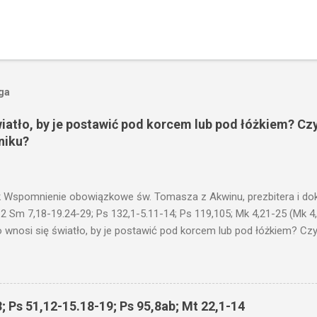
oga
wiatło, by je postawić pod korcem lub pod łóżkiem? Czy
niku?
 Wspomnienie obowiązkowe św. Tomasza z Akwinu, prezbitera i dokt
 2 Sm 7,18-19.24-29; Ps 132,1-5.11-14; Ps 119,105; Mk 4,21-25 (Mk 4
 wnosi się światło, by je postawić pod korcem lub pod łóżkiem? Czy 
niku? Nie ma bowiem nic ukrytego, co by nie miało wyjść na jaw. Kt
łucha. I mówił im: Uważajcie na to, czego słuchacie. Taką samą miarą
 wam i jeszcze wam dołożą. Bo kto ma, temu będzie dane; a kto nie
siejszym fragmencie z Ewangelii Jezus kontynuuje przypowieści.... C
; Ps 51,12-15.18-19; Ps 95,8ab; Mt 22,1-14
stawić pod korcem lub pod łóżkiem? Czy nie po to, aby je postawić 