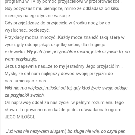
programu w TV by pomóc przyjacielowi w przeprowadzce...
Gdy pożyczasz mu pieniądze, mimo że odkładasz od kilku
miesięcy na egzotyczne wakacje...
Gdy przyjeżdżasz do przyjaciela w środku nocy, by go
wysłuchać...pocieszyć...
Przykłady można mnożyć...Każdy może znaleźć taką sferę w
życiu, gdy oddaje jakąś cząstkę siebie, dla drugiego
człowieka.
Wy jesteście przyjaciółmi moimi, jeżeli czynicie to, co
wam przykazuję.
Jezus zapewnia nas...że to my jesteśmy Jego przyjaciółmi...
Myślę, że dał nam najlepszy dowód swojej przyjaźni do
nas...umierając z nas...
Nikt nie ma większej miłości od tej, gdy ktoś życie swoje oddaje
za przyjaciół swoich.
On naprawdę oddał za nas życie...w pełnym rozumieniu tego
słowa...To powinno nam każdego dnia uświadamiać ogrom
JEGO MIŁOŚCI.
Już was nie nazywam sługami, bo sługa nie wie, co czyni pan