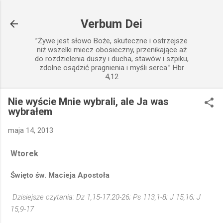
Przejdź do głównej zawartości
Verbum Dei
”Żywe jest słowo Boże, skuteczne i ostrzejsze
niż wszelki miecz obosieczny, przenikające aż
do rozdzielenia duszy i ducha, stawów i szpiku,
zdolne osądzić pragnienia i myśli serca.” Hbr
4,12
Nie wyście Mnie wybrali, ale Ja was
wybrałem
maja 14, 2013
Wtorek
Święto św. Macieja Apostoła
Dzisiejsze czytania: Dz 1,15-17.20-26; Ps 113,1-8; J 15,16; J
15,9-17