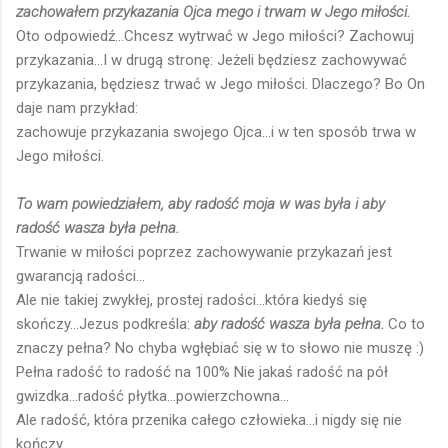
zachowałem przykazania Ojca mego i trwam w Jego miłości.
Oto odpowiedź...Chcesz wytrwać w Jego miłości? Zachowuj
przykazania...I w drugą stronę: Jeżeli będziesz zachowywać
przykazania, będziesz trwać w Jego miłości. Dlaczego? Bo On
daje nam przykład:
zachowuje przykazania swojego Ojca...i w ten sposób trwa w
Jego miłości.
To wam powiedziałem, aby radość moja w was była i aby
radość wasza była pełna.
Trwanie w miłości poprzez zachowywanie przykazań jest
gwarancją radości...
Ale nie takiej zwykłej, prostej radości...która kiedyś się
skończy...Jezus podkreśla:
aby radość wasza była pełna.
Co to
znaczy pełna? No chyba wgłębiać się w to słowo nie muszę :)
Pełna radość to radość na 100% Nie jakaś radość na pół
gwizdka...radość płytka...powierzchowna...
Ale radość, która przenika całego człowieka...i nigdy się nie
kończy...