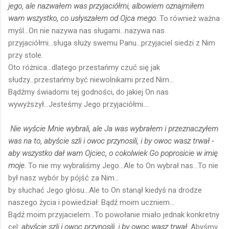
jego, ale nazwałem was przyjaciółmi, albowiem oznajmiłem
wam wszystko, co usłyszałem od Ojca mego.
To również ważna
myśl...On nie nazywa nas sługami...nazywa nas
przyjaciółmi...sługa służy swemu Panu...przyjaciel siedzi z Nim
przy stole.
Oto różnica...dlatego przestańmy czuć się jak
słudzy...przestańmy być niewolnikami przed Nim...
Bądźmy świadomi tej godności, do jakiej On nas
wywyższył...Jesteśmy Jego przyjaciółmi....
Nie wyście Mnie wybrali, ale Ja was wybrałem i przeznaczyłem
was na to, abyście szli i owoc przynosili, i by owoc wasz trwał -
aby wszystko dał wam Ojciec, o cokolwiek Go poprosicie w imię
moje.
To nie my wybraliśmy Jego...Ale to On wybrał nas...To nie
był nasz wybór by pójść za Nim...
by słuchać Jego głosu...Ale to On stanął kiedyś na drodze
naszego życia i powiedział: Bądź moim uczniem...
Bądź moim przyjacielem...To powołanie miało jednak konkretny
cel:
abyście szli i owoc przynosili, i by owoc wasz trwał.
Abyśmy