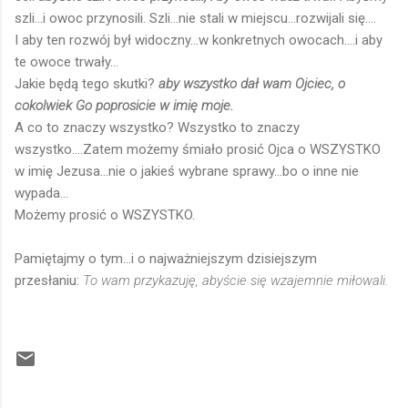
szli...i owoc przynosili. Szli...nie stali w miejscu...rozwijali się....
I aby ten rozwój był widoczny...w konkretnych owocach....i aby
te owoce trwały...
Jakie będą tego skutki?
aby wszystko dał wam Ojciec, o
cokolwiek Go poprosicie w imię moje.
A co to znaczy wszystko? Wszystko to znaczy
wszystko....Zatem możemy śmiało prosić Ojca o WSZYSTKO
w imię Jezusa...nie o jakieś wybrane sprawy...bo o inne nie
wypada...
Możemy prosić o WSZYSTKO.
Pamiętajmy o tym...i o najważniejszym dzisiejszym
przesłaniu:
To wam przykazuję, abyście się wzajemnie miłowali.
K