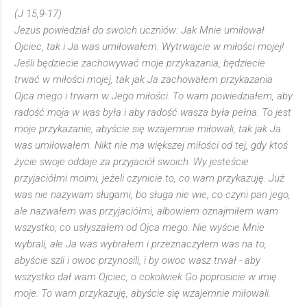
(J 15,9-17)
Jezus powiedział do swoich uczniów: Jak Mnie umiłował
Ojciec, tak i Ja was umiłowałem. Wytrwajcie w miłości mojej!
Jeśli będziecie zachowywać moje przykazania, będziecie
trwać w miłości mojej, tak jak Ja zachowałem przykazania
Ojca mego i trwam w Jego miłości. To wam powiedziałem, aby
radość moja w was była i aby radość wasza była pełna. To jest
moje przykazanie, abyście się wzajemnie miłowali, tak jak Ja
was umiłowałem. Nikt nie ma większej miłości od tej, gdy ktoś
życie swoje oddaje za przyjaciół swoich. Wy jesteście
przyjaciółmi moimi, jeżeli czynicie to, co wam przykazuję. Już
was nie nazywam sługami, bo sługa nie wie, co czyni pan jego,
ale nazwałem was przyjaciółmi, albowiem oznajmiłem wam
wszystko, co usłyszałem od Ojca mego. Nie wyście Mnie
wybrali, ale Ja was wybrałem i przeznaczyłem was na to,
abyście szli i owoc przynosili, i by owoc wasz trwał - aby
wszystko dał wam Ojciec, o cokolwiek Go poprosicie w imię
moje. To wam przykazuję, abyście się wzajemnie miłowali.