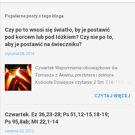
Popularne posty z tego bloga
Czy po to wnosi się światło, by je postawić
pod korcem lub pod łóżkiem? Czy nie po to,
aby je postawić na świeczniku?
stycznia 28, 2016
Czwartek Wspomnienie obowiązkowe św.
Tomasza z Akwinu, prezbitera i doktora
Kościoła Dzisiejsze czytania: 2 Sm 7,18-19.24-
29; Ps 132,1-5.11-14; Ps 119,105; Mk 4,21-25
CZYTAJ WIĘCEJ
(Mk 4,21-25) Jezus mówił ludowi: Czy po to
wnosi się światło, by je postawić pod korcem
lub pod łóżkiem? Czy nie po to, aby je postawić
Czwartek. Ez 36,23-28; Ps 51,12-15.18-19;
na świeczniku? Nie ma bowiem nic ukrytego, co
Ps 95,8ab; Mt 22,1-14
by nie miało wyjść na jaw. Kto ma uszy do
sierpnia 23, 2012
słuchania, niechaj słucha. I mówił im: Uważajcie