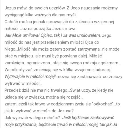
Jezus mówi do swoich uczniów. Z Jego nauczania możemy
wyciągnąć kilka ważnych dla nas myśli.
Całość można jednak sprowadzić do zalecenia wzajemnej
miłości. Już na początku Jezus mówi:
Jak Mnie umiłował Ojciec, tak i Ja was umiłowałem.
Jego
miłość do nas jest przeniesieniem miłości Ojca do
Niego...Miłość nie może zatem zostać zatrzymana...nie może
stać w miejscu...ale musi być posyłana dalej...Miłość
zamknięta...ograniczona...staje się swego rodzaju egoizmem...
Wspólnoty zaś zmieniają się w kółka wzajemnej adoracji.
Wytrwajcie w miłości mojej!
można się zastanawiać: co znaczy
wytrwać w miłości...
Przecież dziś nie ma nic trwałego...Świat uczy, że kiedy nie
układa się w związku, można się rozejść...
zatem jeżeli tak łatwo w codziennym życiu się "odkochać"...to
jak tu wytrwać w miłości do Jezusa?
Jak wytrwać w Jego miłości?
Jeśli będziecie zachowywać
moje przykazania, będziecie trwać w miłości mojej, tak jak Ja