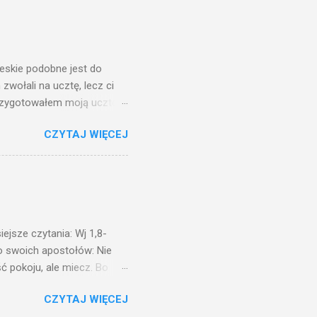
zy po to wnosi się światło,
na świeczniku? Nie ma
świetle jest nam dobrze
ieskie podobne jest do
zwołali na ucztę, lecz ci
przygotowałem moją ucztę:
 to i poszli: jeden na
CZYTAJ WIĘCEJ
. Na to król uniósł się
ł swoim sługom: Uczta
ście na ucztę wszystkich,
obrych. I sala zapełniła się
ejsze czytania: Wj 1,8-
do swoich apostołów: Nie
ć pokoju, ale miecz. Bo
i będą nieprzyjaciółmi
CZYTAJ WIĘCEJ
st Mnie godzien. I kto kocha