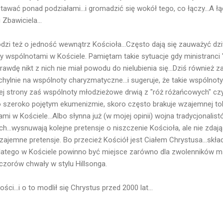
 stawać ponad podziałami...i gromadzić się wokół tego, co łączy...A
Zbawiciela...
dzi też o jedność wewnątrz Kościoła...Często dają się zauważyć dzi
 wspólnotami w Kościele. Pamiętam takie sytuacje gdy ministranci "
rawdę nikt z nich nie miał powodu do nielubienia się...Dziś również 
hylnie na wspólnoty charyzmatyczne...i sugeruje, że takie wspólnoty
iej strony zaś wspólnoty młodzieżowe drwią z "róż różańcowych" cz
szeroko pojętym ekumenizmie, skoro często brakuje wzajemnej tol
i w Kościele...Albo słynna już (w mojej opinii) wojna tradycjonali
ich...wysnuwają kolejne pretensje o niszczenie Kościoła, ale nie zdaj
zajemne pretensje. Bo przecież Kościół jest Ciałem Chrystusa...składa
Dlatego w Kościele powinno być miejsce zarówno dla zwolenników ms
eczorów chwały w stylu Hillsonga.
ci...i o to modlił się Chrystus przed 2000 lat...