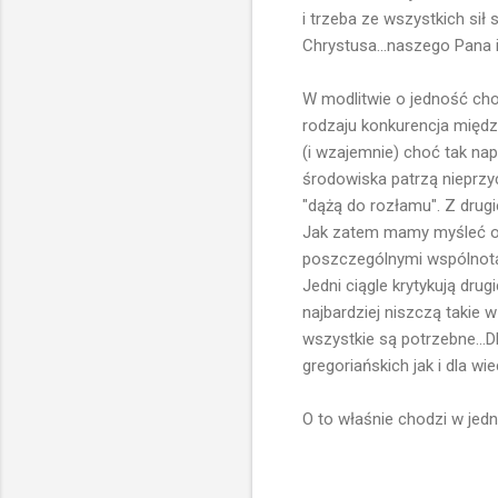
i trzeba ze wszystkich sił
Chrystusa...naszego Pana i 
W modlitwie o jedność cho
rodzaju konkurencja między
(i wzajemnie) choć tak nap
środowiska patrzą nieprzyc
"dążą do rozłamu". Z drug
Jak zatem mamy myśleć o 
poszczególnymi wspólnotam
Jedni ciągle krytykują drug
najbardziej niszczą takie w
wszystkie są potrzebne...
gregoriańskich jak i dla wi
O to właśnie chodzi w jednoś