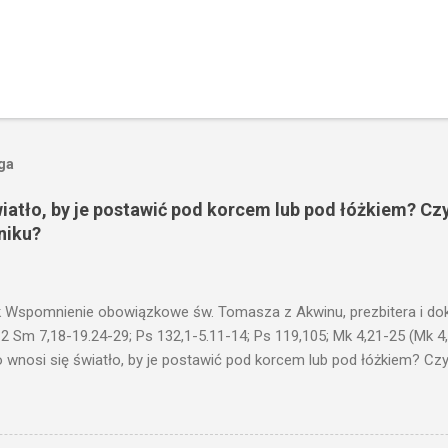
oga
wiatło, by je postawić pod korcem lub pod łóżkiem? Czy
niku?
 Wspomnienie obowiązkowe św. Tomasza z Akwinu, prezbitera i dokt
 2 Sm 7,18-19.24-29; Ps 132,1-5.11-14; Ps 119,105; Mk 4,21-25 (Mk 4
 wnosi się światło, by je postawić pod korcem lub pod łóżkiem? Czy 
niku? Nie ma bowiem nic ukrytego, co by nie miało wyjść na jaw. Kt
łucha. I mówił im: Uważajcie na to, czego słuchacie. Taką samą miarą
 wam i jeszcze wam dołożą. Bo kto ma, temu będzie dane; a kto nie