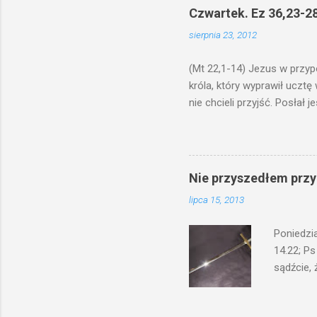
ma. W dzi
Czwartek. Ez 36,23-28
by je po
sierpnia 23, 2012
bowiem ni
znana...A 
(Mt 22,1-14) Jezus w przyp
króla, który wyprawił ucztę
nie chcieli przyjść. Posła
woły i tuczne zwierzęta pobi
swoje pole, drugi do swego k
gniewem. Posłał swe wojska
wprawdzie jest gotowa, lecz 
Nie przyszedłem przyn
których spotkacie. Słudzy ci
lipca 15, 2013
biesiadnikami. Wszedł król, ż
Poniedzi
14.22; Ps
sądźcie, 
przyszed
człowieka