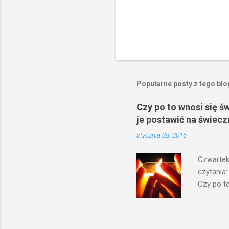
Popularne posty z tego bl
Czy po to wnosi się ś
je postawić na świecz
stycznia 28, 2016
Czwartek
czytania:
Czy po to
na świecz
niechaj s
odmierzą