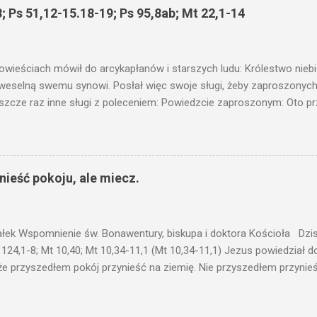
siejszym fragmencie z Ewangelii Jezus kontynuuje przypowieści.... C
; Ps 51,12-15.18-19; Ps 95,8ab; Mt 22,1-14
stawić pod korcem lub pod łóżkiem? Czy nie po to, aby je postawić 
c ukrytego, co by nie miało wyjść na jaw. Myślę, że przypowieść o 
nawet jeżeli nie jest, prawdy w niej zawarte są...że użyj...
owieściach mówił do arcykapłanów i starszych ludu: Królestwo nieb
 weselną swemu synowi. Posłał więc swoje sługi, żeby zaproszonych 
ł jeszcze raz inne sługi z poleceniem: Powiedzcie zaproszonym: Oto 
te i wszystko jest gotowe. Przyjdźcie na ucztę! Lecz oni zlekceważyli
upiectwa, a inni pochwycili jego sługi i znieważywszy [ich], pozabijali
 i kazał wytracić owych zabójców, a miasto ich spalić. Wtedy rzek
zaproszeni nie byli jej godni. Idźcie więc na rozstajne drogi i zapro
ieść pokoju, ale miecz.
 wyszli na drogi i sprowadzili wszystkich, których napotkali: złych i d
eby się pr...
ałek Wspomnienie św. Bonawentury, biskupa i doktora Kościoła Dzisi
 124,1-8; Mt 10,40; Mt 10,34-11,1 (Mt 10,34-11,1) Jezus powiedział 
że przyszedłem pokój przynieść na ziemię. Nie przyszedłem przynieś
łem poróżnić syna z jego ojcem, córkę z matką, synową z teściową; 
 jego domownicy. Kto kocha ojca lub matkę bardziej niż Mnie, nie je