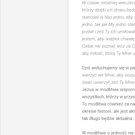
W czasie ostatniej wieczerz
którzy dzięki ich słowu będ
stanowili w Nas jedno, aby 
jedno, tak jak My jedno sta
posłał i żeś Ty ich umiłowa
jestem, aby widzieli chwał
Ciebie nie poznał, lecz Ja 
aby miłość, którą Ty Mnie u
Dziś wsłuchujemy się w pi
wierzyć we Mnie; aby wszysc
świat uwierzył, żeś Ty Mnie
Jezus w modlitwie wspomina
wszystkich, którzy w przy
To modlitwa również za na
okresie historii...ale jest a
tak długo będzie aktualna...
W modlitwie o jedność nie 