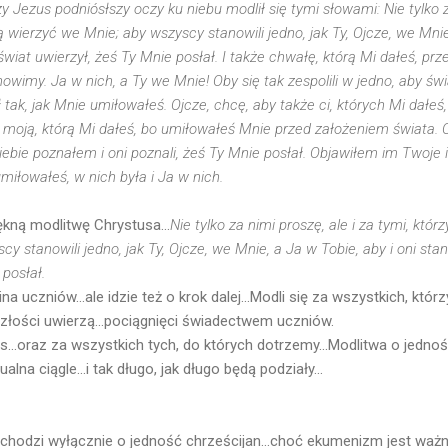
y Jezus podniósłszy oczy ku niebu modlił się tymi słowami: Nie tylko za
ą wierzyć we Mnie; aby wszyscy stanowili jedno, jak Ty, Ojcze, we Mnie,
świat uwierzył, żeś Ty Mnie posłał. I także chwałę, którą Mi dałeś, pr
nowimy. Ja w nich, a Ty we Mnie! Oby się tak zespolili w jedno, aby św
ł tak, jak Mnie umiłowałeś. Ojcze, chcę, aby także ci, których Mi dałeś
ę moją, którą Mi dałeś, bo umiłowałeś Mnie przed założeniem świata. 
Ciebie poznałem i oni poznali, żeś Ty Mnie posłał. Objawiłem im Twoje 
miłowałeś, w nich była i Ja w nich.
ękną modlitwę Chrystusa...
Nie tylko za nimi proszę, ale i za tymi, któr
y stanowili jedno, jak Ty, Ojcze, we Mnie, a Ja w Tobie, aby i oni sta
 posłał.
 uczniów...ale idzie też o krok dalej...Modli się za wszystkich, któr
szłości uwierzą...pociągnięci świadectwem uczniów.
s...oraz za wszystkich tych, do których dotrzemy...Modlitwa o jedno
ktualna ciągle...i tak długo, jak długo będą podziały...
chodzi wyłącznie o jedność chrześcijan...choć ekumenizm jest ważny