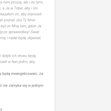
 nimi proszę, ale i za tymi,
 a Ja w Tobie, aby i oni
zekazałem im, aby stanowili
iat poznał, żeś Ty Mnie
, byli ze Mną tam, gdzie Ja
Ojcze sprawiedliwy! Świat
imię i nadal będę objawiał,
zy dzięki ich słowu będą
nowili w Nas jedno, aby
zy będą ewangelizowani...za
ść nie zamyka się w jednym
...