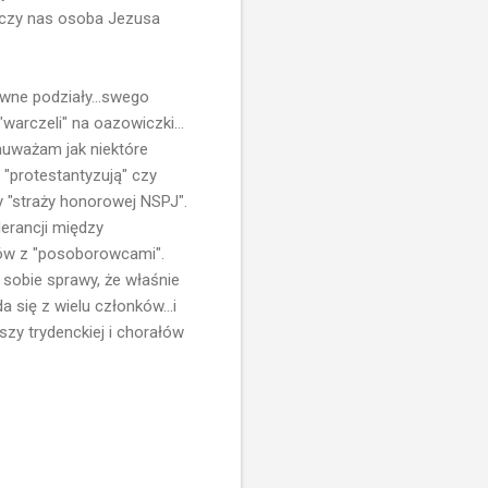
 łączy nas osoba Jezusa
wne podziały...swego
warczeli" na oazowiczki...
zauważam jak niektóre
 "protestantyzują" czy
y "straży honorowej NSPJ".
erancji między
stów z "posoborowcami".
ą sobie sprawy, że właśnie
 się z wielu członków...i
zy trydenckiej i chorałów