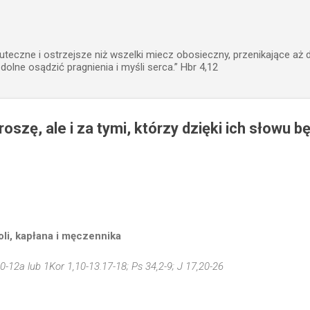
Przejdź do głównej zawartości
uteczne i ostrzejsze niż wszelki miecz obosieczny, przenikające aż 
zdolne osądzić pragnienia i myśli serca.” Hbr 4,12
proszę, ale i za tymi, którzy dzięki ich słowu 
li, kapłana i męczennika
10-12a lub 1Kor 1,10-13.17-18; Ps 34,2-9; J 17,20-26