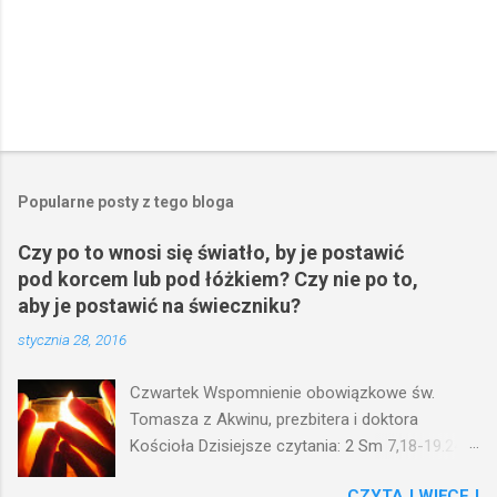
Popularne posty z tego bloga
Czy po to wnosi się światło, by je postawić
pod korcem lub pod łóżkiem? Czy nie po to,
aby je postawić na świeczniku?
stycznia 28, 2016
Czwartek Wspomnienie obowiązkowe św.
Tomasza z Akwinu, prezbitera i doktora
Kościoła Dzisiejsze czytania: 2 Sm 7,18-19.24-
29; Ps 132,1-5.11-14; Ps 119,105; Mk 4,21-25
CZYTAJ WIĘCEJ