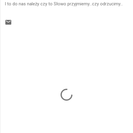
I to do nas należy czy to Słowo przyjmiemy...czy odrzucimy...
K
o
m
e
n
t
a
r
z
e