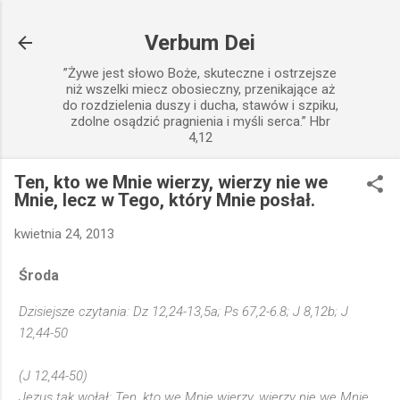
Przejdź do głównej zawartości
Verbum Dei
”Żywe jest słowo Boże, skuteczne i ostrzejsze
niż wszelki miecz obosieczny, przenikające aż
do rozdzielenia duszy i ducha, stawów i szpiku,
zdolne osądzić pragnienia i myśli serca.” Hbr
4,12
Ten, kto we Mnie wierzy, wierzy nie we
Mnie, lecz w Tego, który Mnie posłał.
kwietnia 24, 2013
Środa
Dzisiejsze czytania: Dz 12,24-13,5a; Ps 67,2-6.8; J 8,12b; J
12,44-50
(J 12,44-50)
Jezus tak wołał: Ten, kto we Mnie wierzy, wierzy nie we Mnie,