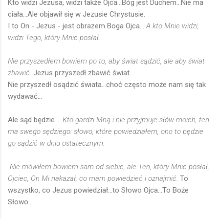
Kto widzi Jezusa, widzi także Ojca...Bóg jest Duchem...Nie ma
ciała...Ale objawił się w Jezusie Chrystusie.
I to On - Jezus - jest obrazem Boga Ojca...
A kto Mnie widzi,
widzi Tego, który Mnie posłał.
Nie przyszedłem bowiem po to, aby świat sądzić, ale aby świat
zbawić.
Jezus przyszedł zbawić świat...
Nie przyszedł osądzić świata...choć często może nam się tak
wydawać...
Ale sąd będzie....
Kto gardzi Mną i nie przyjmuje słów moich, ten
ma swego sędziego: słowo, które powiedziałem, ono to będzie
go sądzić w dniu ostatecznym.
Nie mówiłem bowiem sam od siebie, ale Ten, który Mnie posłał,
Ojciec, On Mi nakazał, co mam powiedzieć i oznajmić.
To
wszystko, co Jezus powiedział...to Słowo Ojca...To Boże
Słowo...