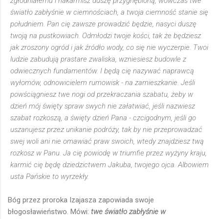
zgłodniałemu i nakarmisz duszę przygnębioną, wówczas twe
światło zabłyśnie w ciemnościach, a twoja ciemność stanie się
południem. Pan cię zawsze prowadzić będzie, nasyci duszę
twoją na pustkowiach. Odmłodzi twoje kości, tak że będziesz
jak zroszony ogród i jak źródło wody, co się nie wyczerpie. Twoi
ludzie zabudują prastare zwaliska, wzniesiesz budowle z
odwiecznych fundamentów. I będą cię nazywać naprawcą
wyłomów, odnowicielem rumowisk - na zamieszkanie. Jeśli
powściągniesz twe nogi od przekraczania szabatu, żeby w
dzień mój święty spraw swych nie załatwiać, jeśli nazwiesz
szabat rozkoszą, a święty dzień Pana - czcigodnym, jeśli go
uszanujesz przez unikanie podróży, tak by nie przeprowadzać
swej woli ani nie omawiać praw swoich, wtedy znajdziesz twą
rozkosz w Panu. Ja cię powiodę w triumfie przez wyżyny kraju,
karmić cię będę dziedzictwem Jakuba, twojego ojca. Albowiem
usta Pańskie to wyrzekły.
Bóg przez proroka Izajasza zapowiada swoje
błogosławieństwo. Mówi:
twe światło zabłyśnie w