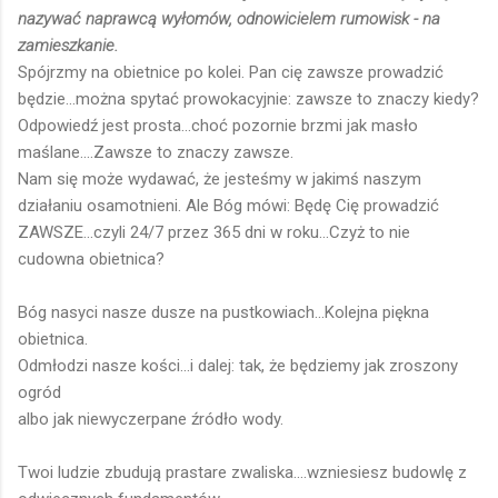
nazywać naprawcą wyłomów, odnowicielem rumowisk - na
zamieszkanie.
Spójrzmy na obietnice po kolei. Pan cię zawsze prowadzić
będzie...można spytać prowokacyjnie: zawsze to znaczy kiedy?
Odpowiedź jest prosta...choć pozornie brzmi jak masło
maślane....Zawsze to znaczy zawsze.
Nam się może wydawać, że jesteśmy w jakimś naszym
działaniu osamotnieni. Ale Bóg mówi: Będę Cię prowadzić
ZAWSZE...czyli 24/7 przez 365 dni w roku...Czyż to nie
cudowna obietnica?
Bóg nasyci nasze dusze na pustkowiach...Kolejna piękna
obietnica.
Odmłodzi nasze kości...i dalej: tak, że będziemy jak zroszony
ogród
albo jak niewyczerpane źródło wody.
Twoi ludzie zbudują prastare zwaliska....wzniesiesz budowlę z