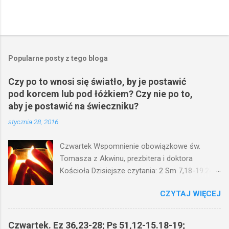
Popularne posty z tego bloga
Czy po to wnosi się światło, by je postawić
pod korcem lub pod łóżkiem? Czy nie po to,
aby je postawić na świeczniku?
stycznia 28, 2016
Czwartek Wspomnienie obowiązkowe św.
Tomasza z Akwinu, prezbitera i doktora
Kościoła Dzisiejsze czytania: 2 Sm 7,18-19.24-
29; Ps 132,1-5.11-14; Ps 119,105; Mk 4,21-25
CZYTAJ WIĘCEJ
(Mk 4,21-25) Jezus mówił ludowi: Czy po to
wnosi się światło, by je postawić pod korcem
lub pod łóżkiem? Czy nie po to, aby je postawić
Czwartek. Ez 36,23-28; Ps 51,12-15.18-19;