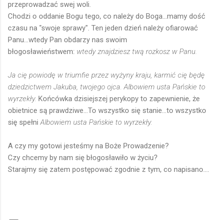
przeprowadzać swej woli.
Chodzi o oddanie Bogu tego, co należy do Boga...mamy dość
czasu na "swoje sprawy". Ten jeden dzień należy ofiarować
Panu...wtedy Pan obdarzy nas swoim
błogosławieństwem:
wtedy znajdziesz twą rozkosz w Panu.
Ja cię powiodę w triumfie przez wyżyny kraju, karmić cię będę
dziedzictwem Jakuba, twojego ojca. Albowiem usta Pańskie to
wyrzekły.
Końcówka dzisiejszej perykopy to zapewnienie, że
obietnice są prawdziwe...To wszystko się stanie...to wszystko
się spełni
Albowiem usta Pańskie to wyrzekły.
A czy my gotowi jesteśmy na Boże Prowadzenie?
Czy chcemy by nam się błogosławiło w życiu?
Starajmy się zatem postępować zgodnie z tym, co napisano....