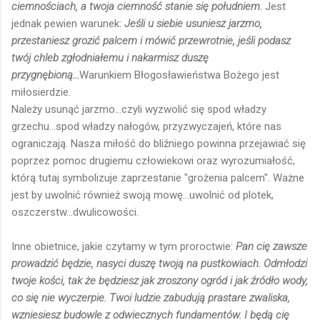
ciemnościach, a twoja ciemność stanie się południem.
Jest
jednak pewien warunek:
Jeśli u siebie usuniesz jarzmo,
przestaniesz grozić palcem i mówić przewrotnie, jeśli podasz
twój chleb zgłodniałemu i nakarmisz duszę
przygnębioną...
Warunkiem Błogosławieństwa Bożego jest
miłosierdzie.
Należy usunąć jarzmo...czyli wyzwolić się spod władzy
grzechu...spod władzy nałogów, przyzwyczajeń, które nas
ograniczają. Nasza miłość do bliźniego powinna przejawiać się
poprzez pomoc drugiemu człowiekowi oraz wyrozumiałość,
którą tutaj symbolizuje zaprzestanie "grożenia palcem". Ważne
jest by uwolnić również swoją mowę...uwolnić od plotek,
oszczerstw...dwulicowości.
Inne obietnice, jakie czytamy w tym proroctwie:
Pan cię zawsze
prowadzić będzie, nasyci duszę twoją na pustkowiach. Odmłodzi
twoje kości, tak że będziesz jak zroszony ogród i jak źródło wody,
co się nie wyczerpie. Twoi ludzie zabudują prastare zwaliska,
wzniesiesz budowle z odwiecznych fundamentów. I będą cię