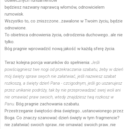
odwiecznych fundamentów
będziesz nazwany naprawcą włomów, odnowicielem
rumowisk.
Wszystko to, co zniszczone...zawalone w Twoim życiu, będzie
odnowione.
To obietnica odnowienia życia, odrodzenia duchowego...ale nie
tylko.
Bóg pragnie wprowadzić nową jakość w każdą sferę życia.
Teraz kolejna porcja warunków do spełnienia:
Jeśli
powściągniesz twe nogi od przekraczania szabatu, żeby w dzień
mój święty spraw swych nie załatwiać, jeśli nazwiesz szabat
rozkoszą, a święty dzień Pana - czcigodnym, jeśli go uszanujesz
przez unikanie podróży, tak by nie przeprowadzać swej woli ani
nie omawiać praw swoich, wtedy znajdziesz twą rozkosz w
Panu.
Bóg pragnie zachowania szabatu.
Przestrzeganie świętości dnia świętego...ustanowionego przez
Boga. Co znaczy szanować dzień święty w tym fragmencie?
nie załatwiać swoich spraw...nie omawiać swoich praw...nie