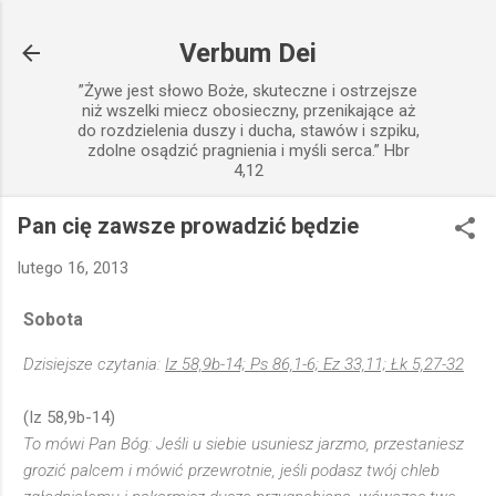
Przejdź do głównej zawartości
Verbum Dei
”Żywe jest słowo Boże, skuteczne i ostrzejsze
niż wszelki miecz obosieczny, przenikające aż
do rozdzielenia duszy i ducha, stawów i szpiku,
zdolne osądzić pragnienia i myśli serca.” Hbr
4,12
Pan cię zawsze prowadzić będzie
lutego 16, 2013
Sobota
Dzisiejsze czytania:
Iz 58,9b-14; Ps 86,1-6; Ez 33,11; Łk 5,27-32
(Iz 58,9b-14)
To mówi Pan Bóg: Jeśli u siebie usuniesz jarzmo, przestaniesz
grozić palcem i mówić przewrotnie, jeśli podasz twój chleb