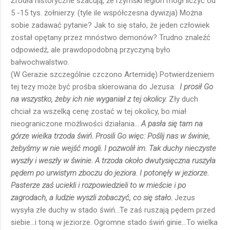
Źródła historyczne szacują, że rzymski legion mógł liczyć od
5 -15 tys. żołnierzy. (tyle ile współczesna dywizja) Można
sobie zadawać pytanie? Jak to się stało, że jeden człowiek
został opętany przez mnóstwo demonów? Trudno znaleźć
odpowiedź, ale prawdopodobną przyczyną było
bałwochwalstwo.
(W Gerazie szczególnie czczono Artemidę) Potwierdzeniem
tej tezy może być prośba skierowana do Jezusa:
I prosił Go
na wszystko, żeby ich nie wyganiał z tej okolicy.
Zły duch
chciał za wszelką cenę zostać w tej okolicy, bo miał
nieograniczone możliwości działania...
A pasła się tam na
górze wielka trzoda świń. Prosili Go więc: Poślij nas w świnie,
żebyśmy w nie wejść mogli. I pozwolił im. Tak duchy nieczyste
wyszły i weszły w świnie. A trzoda około dwutysięczna ruszyła
pędem po urwistym zboczu do jeziora. I potonęły w jeziorze.
Pasterze zaś uciekli i rozpowiedzieli to w mieście i po
zagrodach, a ludzie wyszli zobaczyć, co się stało.
Jezus
wysyła złe duchy w stado świń...Te zaś ruszają pędem przed
siebie...i toną w jeziorze. Ogromne stado świń ginie...To wielka