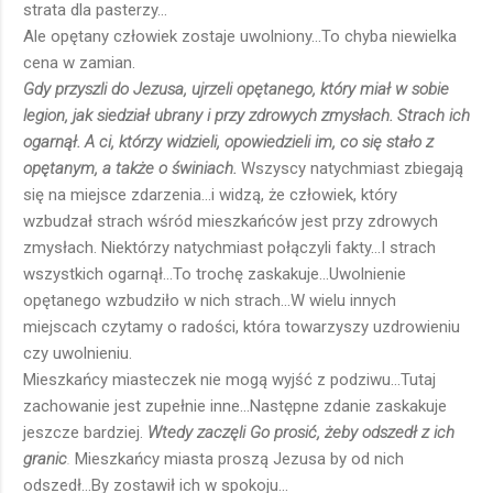
strata dla pasterzy...
Ale opętany człowiek zostaje uwolniony...To chyba niewielka
cena w zamian.
Gdy przyszli do Jezusa, ujrzeli opętanego, który miał w sobie
legion, jak siedział ubrany i przy zdrowych zmysłach. Strach ich
ogarnął. A ci, którzy widzieli, opowiedzieli im, co się stało z
opętanym, a także o świniach.
Wszyscy natychmiast zbiegają
się na miejsce zdarzenia...i widzą, że człowiek, który
wzbudzał strach wśród mieszkańców jest przy zdrowych
zmysłach. Niektórzy natychmiast połączyli fakty...I strach
wszystkich ogarnął...To trochę zaskakuje...Uwolnienie
opętanego wzbudziło w nich strach...W wielu innych
miejscach czytamy o radości, która towarzyszy uzdrowieniu
czy uwolnieniu.
Mieszkańcy miasteczek nie mogą wyjść z podziwu...Tutaj
zachowanie jest zupełnie inne...Następne zdanie zaskakuje
jeszcze bardziej.
Wtedy zaczęli Go prosić, żeby odszedł z ich
granic
.
Mieszkańcy miasta proszą Jezusa by od nich
odszedł...By zostawił ich w spokoju...