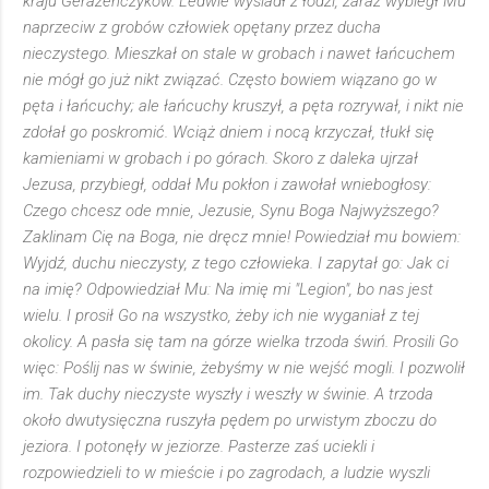
kraju Gerazeńczyków. Ledwie wysiadł z łodzi, zaraz wybiegł Mu
naprzeciw z grobów człowiek opętany przez ducha
nieczystego. Mieszkał on stale w grobach i nawet łańcuchem
nie mógł go już nikt związać. Często bowiem wiązano go w
pęta i łańcuchy; ale łańcuchy kruszył, a pęta rozrywał, i nikt nie
zdołał go poskromić. Wciąż dniem i nocą krzyczał, tłukł się
kamieniami w grobach i po górach. Skoro z daleka ujrzał
Jezusa, przybiegł, oddał Mu pokłon i zawołał wniebogłosy:
Czego chcesz ode mnie, Jezusie, Synu Boga Najwyższego?
Zaklinam Cię na Boga, nie dręcz mnie! Powiedział mu bowiem:
Wyjdź, duchu nieczysty, z tego człowieka. I zapytał go: Jak ci
na imię? Odpowiedział Mu: Na imię mi "Legion", bo nas jest
wielu. I prosił Go na wszystko, żeby ich nie wyganiał z tej
okolicy. A pasła się tam na górze wielka trzoda świń. Prosili Go
więc: Poślij nas w świnie, żebyśmy w nie wejść mogli. I pozwolił
im. Tak duchy nieczyste wyszły i weszły w świnie. A trzoda
około dwutysięczna ruszyła pędem po urwistym zboczu do
jeziora. I potonęły w jeziorze. Pasterze zaś uciekli i
rozpowiedzieli to w mieście i po zagrodach, a ludzie wyszli