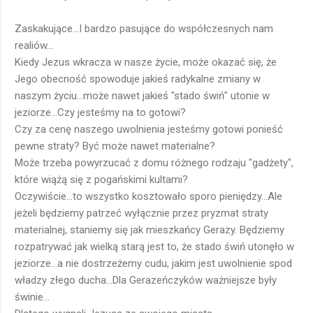
Zaskakujące...I bardzo pasujące do współczesnych nam
realiów...
Kiedy Jezus wkracza w nasze życie, może okazać się, że
Jego obecność spowoduje jakieś radykalne zmiany w
naszym życiu...może nawet jakieś "stado świń" utonie w
jeziorze...Czy jesteśmy na to gotowi?
Czy za cenę naszego uwolnienia jesteśmy gotowi ponieść
pewne straty? Być może nawet materialne?
Może trzeba powyrzucać z domu różnego rodzaju "gadżety",
które wiążą się z pogańskimi kultami?
Oczywiście...to wszystko kosztowało sporo pieniędzy...Ale
jeżeli będziemy patrzeć wyłącznie przez pryzmat straty
materialnej, staniemy się jak mieszkańcy Gerazy. Będziemy
rozpatrywać jak wielką starą jest to, że stado świń utonęło w
jeziorze...a nie dostrzeżemy cudu, jakim jest uwolnienie spod
władzy złego ducha...Dla Gerazeńczyków ważniejsze były
świnie...