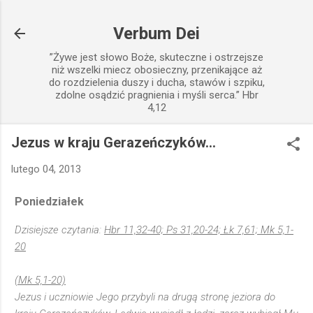
Przejdź do głównej zawartości
Verbum Dei
”Żywe jest słowo Boże, skuteczne i ostrzejsze
niż wszelki miecz obosieczny, przenikające aż
do rozdzielenia duszy i ducha, stawów i szpiku,
zdolne osądzić pragnienia i myśli serca.” Hbr
4,12
Jezus w kraju Gerazeńczyków...
lutego 04, 2013
Poniedziałek
Dzisiejsze czytania:
Hbr 11,32-40; Ps 31,20-24; Łk 7,61; Mk 5,1-
20
(Mk 5,1-20)
Jezus i uczniowie Jego przybyli na drugą stronę jeziora do