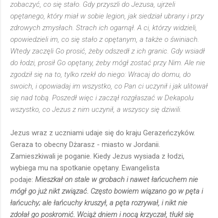
zobaczyć, co się stało. Gdy przyszli do Jezusa, ujrzeli
opętanego, który miał w sobie legion, jak siedział ubrany i przy
zdrowych zmysłach. Strach ich ogarnął. A ci, którzy widzieli,
opowiedzieli im, co się stało z opętanym, a także o świniach.
Wtedy zaczęli Go prosić, żeby odszedł z ich granic. Gdy wsiadł
do łodzi, prosił Go opętany, żeby mógł zostać przy Nim. Ale nie
zgodził się na to, tylko rzekł do niego: Wracaj do domu, do
swoich, i opowiadaj im wszystko, co Pan ci uczynił i jak ulitował
się nad tobą. Poszedł więc i zaczął rozgłaszać w Dekapolu
wszystko, co Jezus z nim uczynił, a wszyscy się dziwili.
Jezus wraz z uczniami udaje się do kraju Gerazeńczyków.
Geraza to obecny Dżarasz - miasto w Jordanii.
Zamieszkiwali je poganie. Kiedy Jezus wysiada z łodzi,
wybiega mu na spotkanie opętany. Ewangelista
podaje:
Mieszkał on stale w grobach i nawet łańcuchem nie
mógł go już nikt związać. Często bowiem wiązano go w pęta i
łańcuchy; ale łańcuchy kruszył, a pęta rozrywał, i nikt nie
zdołał go poskromić. Wciąż dniem i nocą krzyczał, tłukł się