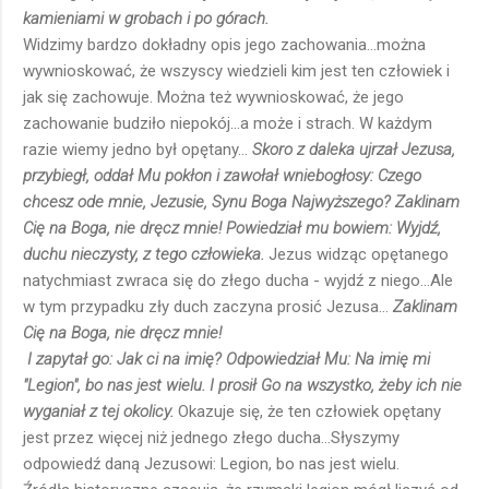
kamieniami w grobach i po górach.
Widzimy bardzo dokładny opis jego zachowania...można
wywnioskować, że wszyscy wiedzieli kim jest ten człowiek i
jak się zachowuje. Można też wywnioskować, że jego
zachowanie budziło niepokój...a może i strach. W każdym
razie wiemy jedno był opętany...
Skoro z daleka ujrzał Jezusa,
przybiegł, oddał Mu pokłon i zawołał wniebogłosy: Czego
chcesz ode mnie, Jezusie, Synu Boga Najwyższego? Zaklinam
Cię na Boga, nie dręcz mnie! Powiedział mu bowiem: Wyjdź,
duchu nieczysty, z tego człowieka.
Jezus widząc opętanego
natychmiast zwraca się do złego ducha - wyjdź z niego...Ale
w tym przypadku zły duch zaczyna prosić Jezusa...
Zaklinam
Cię na Boga, nie dręcz mnie!
I zapytał go: Jak ci na imię? Odpowiedział Mu: Na imię mi
"Legion", bo nas jest wielu. I prosił Go na wszystko, żeby ich nie
wyganiał z tej okolicy.
Okazuje się, że ten człowiek opętany
jest przez więcej niż jednego złego ducha...Słyszymy
odpowiedź daną Jezusowi: Legion, bo nas jest wielu.