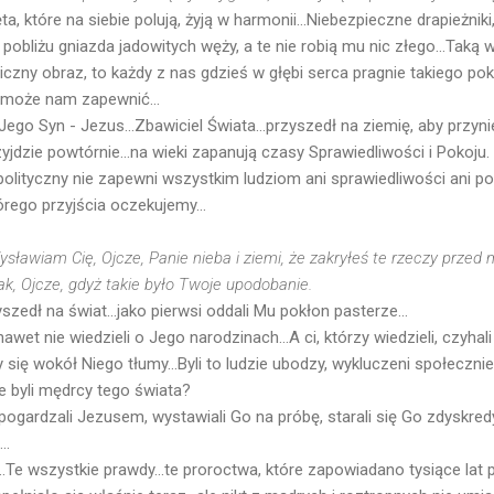
a, które na siebie polują, żyją w harmonii...Niebezpieczne drapieżniki,
 pobliżu gniazda jadowitych węży, a te nie robią mu nic złego...Taką wi
iczny obraz, to każdy z nas gdzieś w głębi serca pragnie takiego poko
e może nam zapewnić...
o Jego Syn - Jezus...Zbawiciel Świata...przyszedł na ziemię, aby przyn
zyjdzie powtórnie...na wieki zapanują czasy Sprawiedliwości i Pokoju.
olityczny nie zapewni wszystkim ludziom ani sprawiedliwości ani pok
órego przyjścia oczekujemy...
sławiam Cię, Ojcze, Panie nieba i ziemi, że zakryłeś te rzeczy przed 
ak, Ojcze, gdyż takie było Twoje upodobanie.
szedł na świat...jako pierwsi oddali Mu pokłon pasterze...
wet nie wiedzieli o Jego narodzinach...A ci, którzy wiedzieli, czyhal
się wokół Niego tłumy...Byli to ludzie ubodzy, wykluczeni społecznie.
ie byli mędrcy tego świata?
..pogardzali Jezusem, wystawiali Go na próbę, starali się Go zdyskre
..
.Te wszystkie prawdy...te proroctwa, które zapowiadano tysiące lat