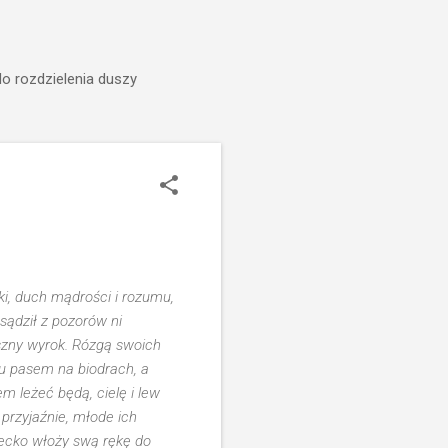
do rozdzielenia duszy
ski, duch mądrości i rozumu,
sądził z pozorów ni
szny wyrok. Rózgą swoich
u pasem na biodrach, a
 leżeć będą, cielę i lew
przyjaźnie, młode ich
iecko włoży swą rękę do