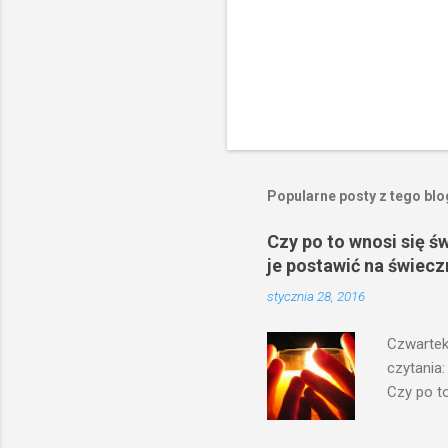
Popularne posty z tego bl
Czy po to wnosi się ś
je postawić na świecz
stycznia 28, 2016
Czwartek
czytania:
Czy po to
na świecz
niechaj s