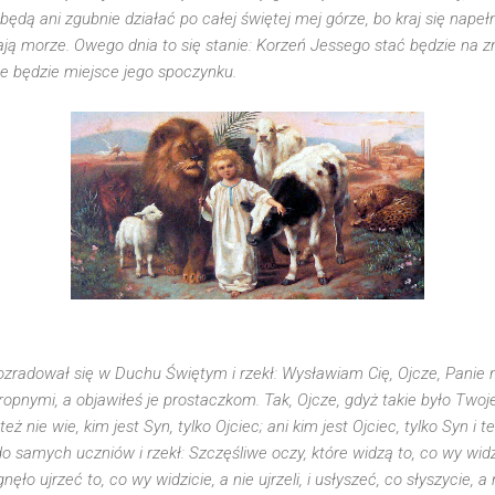
e będą ani zgubnie działać po całej świętej mej górze, bo kraj się nape
iają morze. Owego dnia to się stanie: Korzeń Jessego stać będzie na 
wne będzie miejsce jego spoczynku.
ozradował się w Duchu Świętym i rzekł: Wysławiam Cię, Ojcze, Panie ni
ropnymi, a objawiłeś je prostaczkom. Tak, Ojcze, gdyż takie było Twoj
eż nie wie, kim jest Syn, tylko Ojciec; ani kim jest Ojciec, tylko Syn i
do samych uczniów i rzekł: Szczęśliwe oczy, które widzą to, co wy w
ęło ujrzeć to, co wy widzicie, a nie ujrzeli, i usłyszeć, co słyszycie, a n