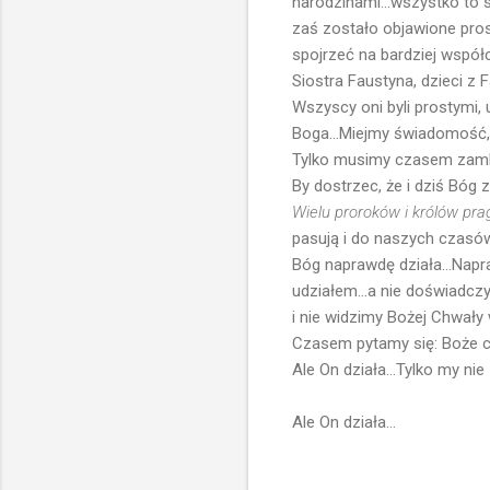
narodzinami...wszystko to s
zaś zostało objawione pros
spojrzeć na bardziej współ
Siostra Faustyna, dzieci z F
Wszyscy oni byli prostymi, 
Boga...Miejmy świadomość, 
Tylko musimy czasem zamkn
By dostrzec, że i dziś Bóg
Wielu proroków i królów pragn
pasują i do naszych czasów.
Bóg naprawdę działa...Napra
udziałem...a nie doświadczy
i nie widzimy Bożej Chwały
Czasem pytamy się: Boże c
Ale On działa...Tylko my ni
Ale On działa...