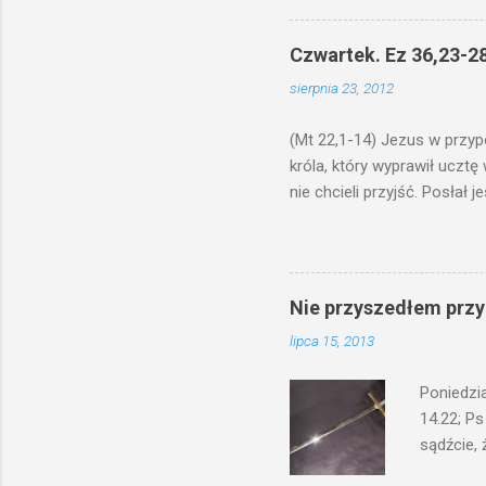
odmierzą
ma. W dzi
Czwartek. Ez 36,23-28
by je po
sierpnia 23, 2012
bowiem ni
znana...A 
(Mt 22,1-14) Jezus w przyp
króla, który wyprawił ucztę
nie chcieli przyjść. Posła
woły i tuczne zwierzęta pobi
swoje pole, drugi do swego k
gniewem. Posłał swe wojska
wprawdzie jest gotowa, lecz 
Nie przyszedłem przyn
których spotkacie. Słudzy ci
lipca 15, 2013
biesiadnikami. Wszedł król, ż
Poniedzi
14.22; Ps
sądźcie, 
przyszed