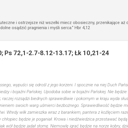
Przejdź do głównej zawartości
uteczne i ostrzejsze niż wszelki miecz obosieczny, przenikające aż 
zdolne osądzić pragnienia i myśli serca.” Hbr 4,12
0; Ps 72,1-2.7-8.12-13.17; Łk 10,21-24
ssego, wypuści się odrośl z jego korzeni. I spocznie na niej Duch Pań
edzy i bojaźni Pańskiej. Upodoba sobie w bojaźni Pańskiej. Nie będzie 
 raczej rozsądzi biednych sprawiedliwie i pokornym w kraju wyda słu
hnieniem swoich warg uśmierci bezbożnego. Sprawiedliwość będzie m
i. Wtedy wilk zamieszka wraz z barankiem, pantera z koźlęciem razem
 chłopiec będzie je poganiał. Krowa i niedźwiedzica przestawać będą 
jak wół będzie jadał słomę. Niemowlę igrać będzie na norze kobry, dz