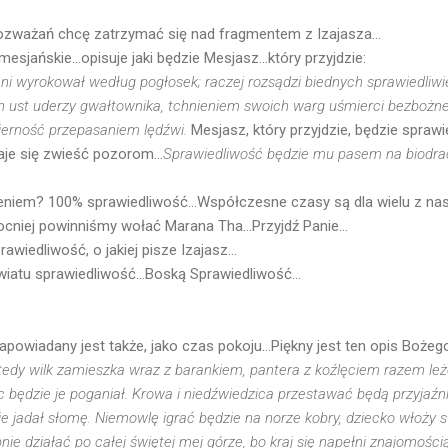
ozważań chcę zatrzymać się nad fragmentem z Izajasza...
sjańskie...opisuje jaki będzie Mesjasz...który przyjdzie:
 ni wyrokował według pogłosek; raczej rozsądzi biednych sprawiedliw
h ust uderzy gwałtownika, tchnieniem swoich warg uśmierci bezbożn
ierność przepasaniem lędźwi.
Mesjasz, który przyjdzie, będzie sprawi
daje się zwieść pozorom...
Sprawiedliwość będzie mu pasem na biodra
rzeniem? 100% sprawiedliwość...Współczesne czasy są dla wielu z nas
cniej powinniśmy wołać Marana Tha...Przyjdź Panie...
awiedliwość, o jakiej pisze Izajasz...
wiatu sprawiedliwość...Boską Sprawiedliwość...
apowiadany jest także, jako czas pokoju...Piękny jest ten opis Bożeg
edy wilk zamieszka wraz z barankiem, pantera z koźlęciem razem leżeć
 będzie je poganiał. Krowa i niedźwiedzica przestawać będą przyjaź
ie jadał słomę. Niemowlę igrać będzie na norze kobry, dziecko włoży s
nie działać po całej świętej mej górze, bo kraj się napełni znajomości