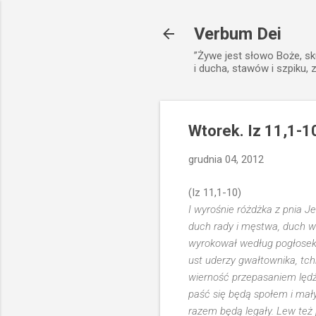
Verbum Dei
”Żywe jest słowo Boże, sk
i ducha, stawów i szpiku, 
Wtorek. Iz 11,1-1
grudnia 04, 2012
(Iz 11,1-10)
I wyrośnie różdżka z pnia Je
duch rady i męstwa, duch wi
wyrokował według pogłosek;
ust uderzy gwałtownika, tc
wierność przepasaniem lędźw
paść się będą społem i mały
razem będą legały. Lew też 