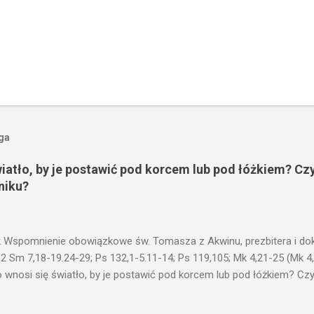
oga
wiatło, by je postawić pod korcem lub pod łóżkiem? Czy
niku?
 Wspomnienie obowiązkowe św. Tomasza z Akwinu, prezbitera i dokt
 2 Sm 7,18-19.24-29; Ps 132,1-5.11-14; Ps 119,105; Mk 4,21-25 (Mk 4
 wnosi się światło, by je postawić pod korcem lub pod łóżkiem? Czy 
niku? Nie ma bowiem nic ukrytego, co by nie miało wyjść na jaw. Kt
łucha. I mówił im: Uważajcie na to, czego słuchacie. Taką samą miarą