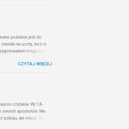
 ma, pozbawią go i tego, co
zy po to wnosi się światło,
na świeczniku? Nie ma
świetle jest nam dobrze
ieskie podobne jest do
zwołali na ucztę, lecz ci
przygotowałem moją ucztę:
 to i poszli: jeden na
CZYTAJ WIĘCEJ
. Na to król uniósł się
ł swoim sługom: Uczta
ście na ucztę wszystkich,
obrych. I sala zapełniła się
ejsze czytania: Wj 1,8-
do swoich apostołów: Nie
ć pokoju, ale miecz. Bo
i będą nieprzyjaciółmi