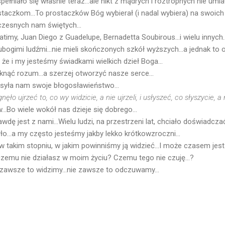
pełniało się właśnie teraz...ale nikt z mądrych i roztropnych nie umi
taczkom...To prostaczków Bóg wybierał (i nadal wybiera) na swoich
czesnych nam świętych...
atimy, Juan Diego z Guadelupe, Bernadetta Soubirous...i wielu innych..
ubogimi ludźmi...nie mieli skończonych szkół wyższych...a jednak to o
że i my jesteśmy świadkami wielkich dzieł Boga...
ąć rozum...a szerzej otworzyć nasze serce...
 zsyła nam swoje błogosławieństwo...
ęło ujrzeć to, co wy widzicie, a nie ujrzeli, i usłyszeć, co słyszycie, a 
..Bo wiele wokół nas dzieje się dobrego...
wdę jest z nami...Wielu ludzi, na przestrzeni lat, chciało doświadcz
ło...a my często jesteśmy jakby lekko krótkowzroczni...
 w takim stopniu, w jakim powinniśmy ją widzieć...I może czasem jes
zemu nie działasz w moim życiu? Czemu tego nie czuję...?
e zawsze to widzimy...nie zawsze to odczuwamy...