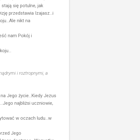
 stają się potulne, jak
zję przedstawia Izajasz...i
ju...Ale nikt na
ieść nam Pokój i
oju...
mądrymi i roztropnymi, a
i na Jego życie...Kiedy Jezus
..Jego najbliżsi uczniowie,
dytować w oczach ludu...w
 przed Jego