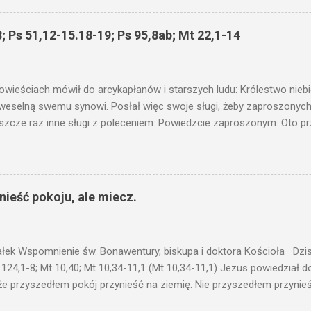
 wam i jeszcze wam dołożą. Bo kto ma, temu będzie dane; a kto nie
siejszym fragmencie z Ewangelii Jezus kontynuuje przypowieści.... C
; Ps 51,12-15.18-19; Ps 95,8ab; Mt 22,1-14
stawić pod korcem lub pod łóżkiem? Czy nie po to, aby je postawić 
c ukrytego, co by nie miało wyjść na jaw. Myślę, że przypowieść o 
nawet jeżeli nie jest, prawdy w niej zawarte są...że użyj...
owieściach mówił do arcykapłanów i starszych ludu: Królestwo nieb
 weselną swemu synowi. Posłał więc swoje sługi, żeby zaproszonych 
ł jeszcze raz inne sługi z poleceniem: Powiedzcie zaproszonym: Oto 
te i wszystko jest gotowe. Przyjdźcie na ucztę! Lecz oni zlekceważyli
upiectwa, a inni pochwycili jego sługi i znieważywszy [ich], pozabijali
 i kazał wytracić owych zabójców, a miasto ich spalić. Wtedy rzek
zaproszeni nie byli jej godni. Idźcie więc na rozstajne drogi i zapro
ieść pokoju, ale miecz.
 wyszli na drogi i sprowadzili wszystkich, których napotkali: złych i d
eby się pr...
ałek Wspomnienie św. Bonawentury, biskupa i doktora Kościoła Dzisi
 124,1-8; Mt 10,40; Mt 10,34-11,1 (Mt 10,34-11,1) Jezus powiedział 
że przyszedłem pokój przynieść na ziemię. Nie przyszedłem przynieś
łem poróżnić syna z jego ojcem, córkę z matką, synową z teściową; 