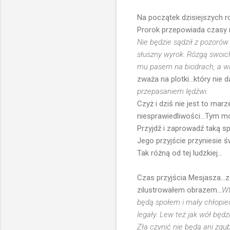
Na początek dzisiejszych r
Prorok przepowiada czasy me
Nie będzie sądził z pozorów
słuszny wyrok. Rózgą swoic
mu pasem na biodrach, a w
zważa na plotki...który nie 
przepasaniem lędźwi.
Czyż i dziś nie jest to ma
niesprawiedliwości...Tym mo
Przyjdź i zaprowadź taką spr
Jego przyjście przyniesie ś
Tak różną od tej ludzkiej...
Czas przyjścia Mesjasza...z
zilustrowałem obrazem...
Wt
będą społem i mały chłopiec
legały. Lew też jak wół będz
Zła czynić nie będą ani zgub