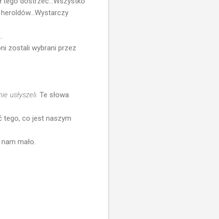
ał tego dostrzec...Wszystko
 heroldów...Wystarczy
.
ni zostali wybrani przez
nie usłyszeli.
Te słowa
ać tego, co jest naszym
t nam mało.