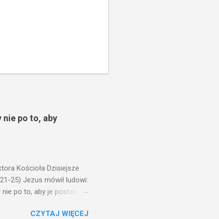
 nie po to, aby
ora Kościoła Dzisiejsze
,21-25) Jezus mówił ludowi:
nie po to, aby je postawić
o ma uszy do słuchania,
CZYTAJ WIĘCEJ
, jaką wy mierzycie,