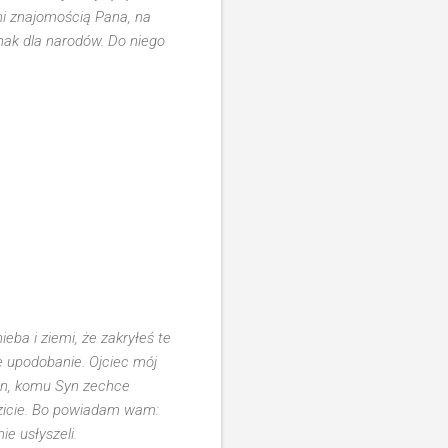
łni znajomością Pana, na
znak dla narodów. Do niego
eba i ziemi, że zakryłeś te
e upodobanie. Ojciec mój
 ten, komu Syn zechce
idzicie. Bo powiadam wam:
ie usłyszeli.