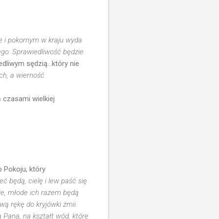
ie i pokornym w kraju wyda
ego. Sprawiedliwość będzie
edliwym sędzią...który nie
ch, a wierność
 czasami wielkiej
o Pokoju, który
 będą, cielę i lew paść się
nie, młode ich razem będą
wą rękę do kryjówki żmii.
ą Pana, na kształt wód, które