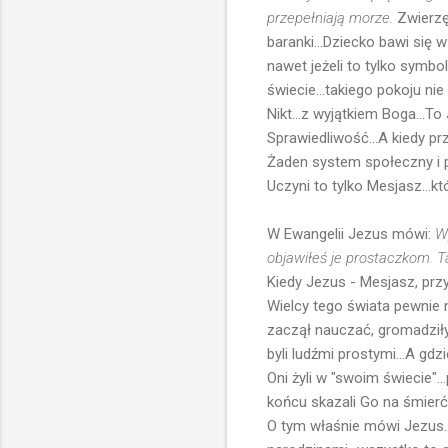
przepełniają morze.
Zwierzęt
baranki...Dziecko bawi się w
nawet jeżeli to tylko symbol
świecie...takiego pokoju ni
Nikt...z wyjątkiem Boga...T
Sprawiedliwość...A kiedy pr
Żaden system społeczny i p
Uczyni to tylko Mesjasz...kt
W Ewangelii Jezus mówi:
Wy
objawiłeś je prostaczkom. T
Kiedy Jezus - Mesjasz, przy
Wielcy tego świata pewnie na
zaczął nauczać, gromadziły 
byli ludźmi prostymi...A gdz
Oni żyli w "swoim świecie".
końcu skazali Go na śmierć.
O tym właśnie mówi Jezus..