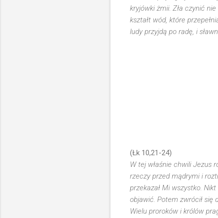
kryjówki żmii. Zła czynić ni
kształt wód, które przepełn
ludy przyjdą po radę, i sła
(Łk 10,21-24)
W tej właśnie chwili Jezus r
rzeczy przed mądrymi i rozt
przekazał Mi wszystko. Nikt t
objawić. Potem zwrócił się 
Wielu proroków i królów pragn