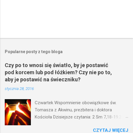
Popularne posty z tego bloga
Czy po to wnosi się światło, by je postawić
pod korcem lub pod łóżkiem? Czy nie po to,
aby je postawić na świeczniku?
stycznia 28, 2016
Czwartek Wspomnienie obowiązkowe św.
Tomasza z Akwinu, prezbitera i doktora
Kościoła Dzisiejsze czytania: 2 Sm 7,18-19.24-
29; Ps 132,1-5.11-14; Ps 119,105; Mk 4,21-25
CZYTAJ WIĘCEJ
(Mk 4,21-25) Jezus mówił ludowi: Czy po to