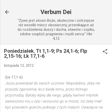
Przejdź do głównej zawartości
Verbum Dei
”Żywe jest słowo Boże, skuteczne i ostrzejsze
niż wszelki miecz obosieczny, przenikające aż
do rozdzielenia duszy i ducha, stawów i szpiku,
zdolne osądzić pragnienia i myśli serca.” Hbr
4,12
Poniedziałek. Tt 1,1-9; Ps 24,1-6; Flp
2,15-16; Łk 17,1-6
listopada 12, 2012
(Łk 17,1-6)
Jezus powiedział do swoich uczniów: Niepodobna, żeby nie
przyszły zgorszenia; lecz biada temu, przez którego
przychodzą. Byłoby lepiej dla niego, gdyby kamień młyński
zawieszono mu u szyi i wrzucono go w morze, niż żeby miał
być powodem grzechu jednego z tych małych. Uważajcie na