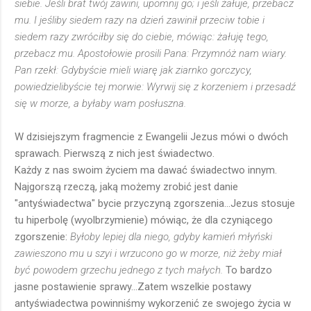
siebie. Jeśli brat twój zawini, upomnij go; i jeśli żałuje, przebacz
mu. I jeśliby siedem razy na dzień zawinił przeciw tobie i
siedem razy zwróciłby się do ciebie, mówiąc: żałuję tego,
przebacz mu. Apostołowie prosili Pana: Przymnóż nam wiary.
Pan rzekł: Gdybyście mieli wiarę jak ziarnko gorczycy,
powiedzielibyście tej morwie: Wyrwij się z korzeniem i przesadź
się w morze, a byłaby wam posłuszna.
W dzisiejszym fragmencie z Ewangelii Jezus mówi o dwóch
sprawach. Pierwszą z nich jest świadectwo.
Każdy z nas swoim życiem ma dawać świadectwo innym.
Najgorszą rzeczą, jaką możemy zrobić jest danie
"antyświadectwa" bycie przyczyną zgorszenia...Jezus stosuje
tu hiperbolę (wyolbrzymienie) mówiąc, że dla czyniącego
zgorszenie:
Byłoby lepiej dla niego, gdyby kamień młyński
zawieszono mu u szyi i wrzucono go w morze, niż żeby miał
być powodem grzechu jednego z tych małych.
To bardzo
jasne postawienie sprawy...Zatem wszelkie postawy
antyświadectwa powinniśmy wykorzenić ze swojego życia w