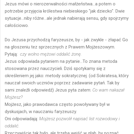
Jezus mówi o nierozerwalności małżeństwa...a potem o
potrzebie przyjęcia królestwa niebieskiego "jak dziecko". Dwie
sytuacje...niby różne...ale jednak nabierają sensu, gdy spojrzymy
całościowo.
Do Jezusa przychodzą faryzeusze, by - jak zwykle - złapać Go
na głoszeniu tez sprzecznych z Prawem Mojżeszowym.
Pytają:
czy wolno mężowi oddalić żonę.
Jezus odpowiada pytaniem na pytanie...To znana metoda
stosowana przez nauczycieli. Dziś spotykamy się z
określeniem jej jako: metody sokratycznej. (od Sokratesa, który
nauczał swoich uczniów poprzez zadawanie pytań. Tak by
sami znaleźli odpowiedź) Jezus pyta zatem:
Co wam nakazał
Mojżesz?
Mojżesz, jako prawodawca często powoływany był w
dyskusjach, w nauczaniu faryzeuszy.
Oni odpowiadają:
Mojżesz pozwolił napisać list rozwodowy i
oddalić.
Rzeczywiście tak było, ale trzeba wejść w głąb, by poznać