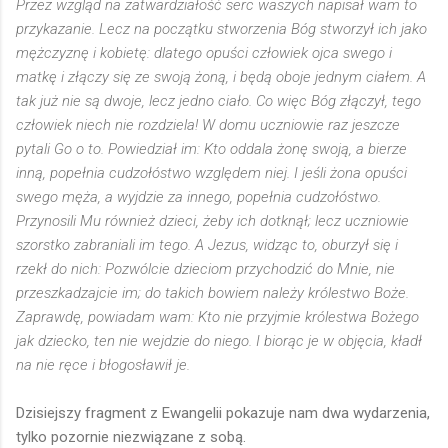
Przez wzgląd na zatwardziałość serc waszych napisał wam to
przykazanie. Lecz na początku stworzenia Bóg stworzył ich jako
mężczyznę i kobietę: dlatego opuści człowiek ojca swego i
matkę i złączy się ze swoją żoną, i będą oboje jednym ciałem. A
tak już nie są dwoje, lecz jedno ciało. Co więc Bóg złączył, tego
człowiek niech nie rozdziela! W domu uczniowie raz jeszcze
pytali Go o to. Powiedział im: Kto oddala żonę swoją, a bierze
inną, popełnia cudzołóstwo względem niej. I jeśli żona opuści
swego męża, a wyjdzie za innego, popełnia cudzołóstwo.
Przynosili Mu również dzieci, żeby ich dotknął; lecz uczniowie
szorstko zabraniali im tego. A Jezus, widząc to, oburzył się i
rzekł do nich: Pozwólcie dzieciom przychodzić do Mnie, nie
przeszkadzajcie im; do takich bowiem należy królestwo Boże.
Zaprawdę, powiadam wam: Kto nie przyjmie królestwa Bożego
jak dziecko, ten nie wejdzie do niego. I biorąc je w objęcia, kładł
na nie ręce i błogosławił je.
Dzisiejszy fragment z Ewangelii pokazuje nam dwa wydarzenia,
tylko pozornie niezwiązane z sobą.