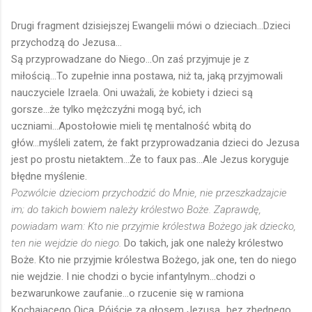
Drugi fragment dzisiejszej Ewangelii mówi o dzieciach...Dzieci
przychodzą do Jezusa...
Są przyprowadzane do Niego...On zaś przyjmuje je z
miłością...To zupełnie inna postawa, niż ta, jaką przyjmowali
nauczyciele Izraela. Oni uważali, że kobiety i dzieci są
gorsze...że tylko mężczyźni mogą być, ich
uczniami...Apostołowie mieli tę mentalność wbitą do
głów...myśleli zatem, że fakt przyprowadzania dzieci do Jezusa
jest po prostu nietaktem...Że to faux pas...Ale Jezus koryguje
błędne myślenie.
Pozwólcie dzieciom przychodzić do Mnie, nie przeszkadzajcie
im; do takich bowiem należy królestwo Boże. Zaprawdę,
powiadam wam: Kto nie przyjmie królestwa Bożego jak dziecko,
ten nie wejdzie do niego.
Do takich, jak one należy królestwo
Boże. Kto nie przyjmie królestwa Bożego, jak one, ten do niego
nie wejdzie. I nie chodzi o bycie infantylnym...chodzi o
bezwarunkowe zaufanie...o rzucenie się w ramiona
Kochającego Ojca. Pójście za głosem Jezusa...bez zbędnego