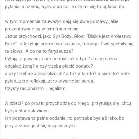
pytania: a czemu, a jak, a po co...a czy mi się to opłaca...itp...
w tym momencie zauważyć dają się dwie postawy, jakie
prezentowane są w tym fragmencie.
Jezus przychodzi, jako Syn Boży...Głosi: "Bliskie jest Królestwo
Boże"...odczytuje proroctwo Izajasza, mówiąc: Dziś spełniły się
te słowa...A co na to faryzeusze?
Pytają...a powiedz nam co myślisz o tym? a czy można
oddalać żonę? a czy trzeba płacić podatki?
a czy trzeba kochać bliźnich? a to? a tamto? a siam to? Setki
pytań...zero refleksji...zero otwartości serca.
Czysty racjonalizm...i legalizm...
A dzieci? po prostu przychodzą do Niego...przytulają się...chcą
być pobłogosławione...
Ich postawa to pełne oddanie...to potrzeba bycia blisko, bo
przy Jezusie jest się bezpiecznym.