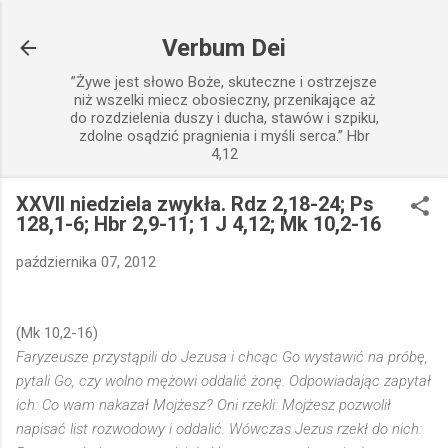
Przejdź do głównej zawartości
Verbum Dei
”Żywe jest słowo Boże, skuteczne i ostrzejsze
niż wszelki miecz obosieczny, przenikające aż
do rozdzielenia duszy i ducha, stawów i szpiku,
zdolne osądzić pragnienia i myśli serca.” Hbr
4,12
XXVII niedziela zwykła. Rdz 2,18-24; Ps
128,1-6; Hbr 2,9-11; 1 J 4,12; Mk 10,2-16
października 07, 2012
(Mk 10,2-16)
Faryzeusze przystąpili do Jezusa i chcąc Go wystawić na próbę,
pytali Go, czy wolno mężowi oddalić żonę. Odpowiadając zapytał
ich: Co wam nakazał Mojżesz? Oni rzekli: Mojżesz pozwolił
napisać list rozwodowy i oddalić. Wówczas Jezus rzekł do nich: