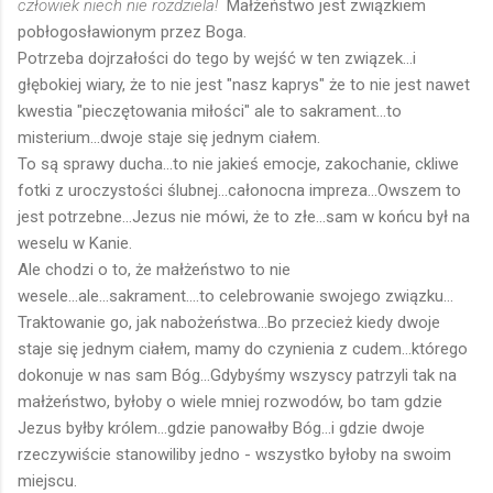
człowiek niech nie rozdziela!
Małżeństwo jest związkiem
pobłogosławionym przez Boga.
Potrzeba dojrzałości do tego by wejść w ten związek...i
głębokiej wiary, że to nie jest "nasz kaprys" że to nie jest nawet
kwestia "pieczętowania miłości" ale to sakrament...to
misterium...dwoje staje się jednym ciałem.
To są sprawy ducha...to nie jakieś emocje, zakochanie, ckliwe
fotki z uroczystości ślubnej...całonocna impreza...Owszem to
jest potrzebne...Jezus nie mówi, że to złe...sam w końcu był na
weselu w Kanie.
Ale chodzi o to, że małżeństwo to nie
wesele...ale...sakrament....to celebrowanie swojego związku...
Traktowanie go, jak nabożeństwa...Bo przecież kiedy dwoje
staje się jednym ciałem, mamy do czynienia z cudem...którego
dokonuje w nas sam Bóg...Gdybyśmy wszyscy patrzyli tak na
małżeństwo, byłoby o wiele mniej rozwodów, bo tam gdzie
Jezus byłby królem...gdzie panowałby Bóg...i gdzie dwoje
rzeczywiście stanowiliby jedno - wszystko byłoby na swoim
miejscu.