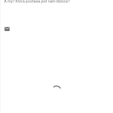
A my? Która postawa jest nam bliższa?
K
o
m
e
n
t
a
r
z
e