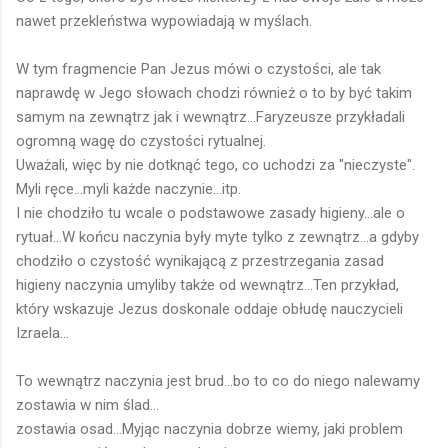
nawet przekleństwa wypowiadają w myślach.
W tym fragmencie Pan Jezus mówi o czystości, ale tak
naprawdę w Jego słowach chodzi również o to by być takim
samym na zewnątrz jak i wewnątrz...Faryzeusze przykładali
ogromną wagę do czystości rytualnej.
Uważali, więc by nie dotknąć tego, co uchodzi za "nieczyste".
Myli ręce...myli każde naczynie...itp.
I nie chodziło tu wcale o podstawowe zasady higieny...ale o
rytuał...W końcu naczynia były myte tylko z zewnątrz...a gdyby
chodziło o czystość wynikającą z przestrzegania zasad
higieny naczynia umyliby także od wewnątrz...Ten przykład,
który wskazuje Jezus doskonale oddaje obłudę nauczycieli
Izraela...
To wewnątrz naczynia jest brud...bo to co do niego nalewamy
zostawia w nim ślad...
zostawia osad...Myjąc naczynia dobrze wiemy, jaki problem