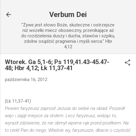
Przejdź do głównej zawartości
Verbum Dei
”Żywe jest słowo Boże, skuteczne i ostrzejsze
niż wszelki miecz obosieczny, przenikające aż
do rozdzielenia duszy i ducha, stawów i szpiku,
zdolne osądzić pragnienia i myśli serca.” Hbr
4,12
Wtorek. Ga 5,1-6; Ps 119,41.43-45.47-
48; Hbr 4,12; Łk 11,37-41
października 16, 2012
(Łk 11,37-41)
Pewien faryzeusz zaprosił Jezusa do siebie na obiad. Poszedł
więc i zajął miejsce za stołem. Lecz faryzeusz, widząc to,
wyraził zdziwienie, że nie obmył wpierw rąk przed posiłkiem. Na
to rzekł Pan do niego: Właśnie wy, faryzeusze, dbacie o czystość