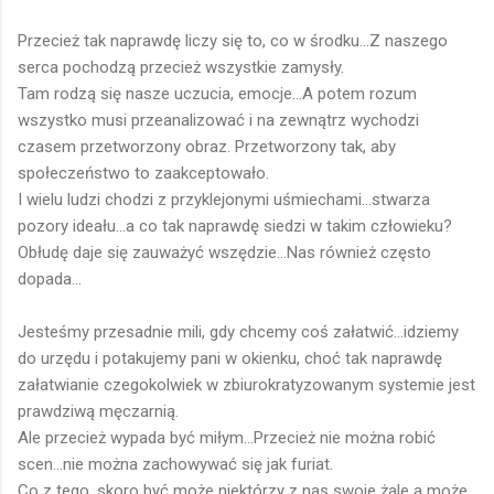
Przecież tak naprawdę liczy się to, co w środku...Z naszego
serca pochodzą przecież wszystkie zamysły.
Tam rodzą się nasze uczucia, emocje...A potem rozum
wszystko musi przeanalizować i na zewnątrz wychodzi
czasem przetworzony obraz. Przetworzony tak, aby
społeczeństwo to zaakceptowało.
I wielu ludzi chodzi z przyklejonymi uśmiechami...stwarza
pozory ideału...a co tak naprawdę siedzi w takim człowieku?
Obłudę daje się zauważyć wszędzie...Nas również często
dopada...
Jesteśmy przesadnie mili, gdy chcemy coś załatwić...idziemy
do urzędu i potakujemy pani w okienku, choć tak naprawdę
załatwianie czegokolwiek w zbiurokratyzowanym systemie jest
prawdziwą męczarnią.
Ale przecież wypada być miłym...Przecież nie można robić
scen...nie można zachowywać się jak furiat.
Co z tego, skoro być może niektórzy z nas swoje żale a może