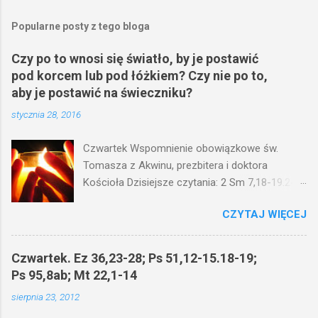
r
z
e
Popularne posty z tego bloga
ś
l
Czy po to wnosi się światło, by je postawić
i
pod korcem lub pod łóżkiem? Czy nie po to,
j
k
aby je postawić na świeczniku?
o
stycznia 28, 2016
m
e
n
Czwartek Wspomnienie obowiązkowe św.
t
Tomasza z Akwinu, prezbitera i doktora
a
r
Kościoła Dzisiejsze czytania: 2 Sm 7,18-19.24-
z
29; Ps 132,1-5.11-14; Ps 119,105; Mk 4,21-25
CZYTAJ WIĘCEJ
(Mk 4,21-25) Jezus mówił ludowi: Czy po to
wnosi się światło, by je postawić pod korcem
lub pod łóżkiem? Czy nie po to, aby je postawić
Czwartek. Ez 36,23-28; Ps 51,12-15.18-19;
na świeczniku? Nie ma bowiem nic ukrytego, co
Ps 95,8ab; Mt 22,1-14
by nie miało wyjść na jaw. Kto ma uszy do
sierpnia 23, 2012
słuchania, niechaj słucha. I mówił im: Uważajcie