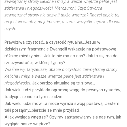
zewnętrznej strony kielicha i misy, a wasze wnętrze pełne jest
zdzierstwa i niegodziwości. Nierozumni! Czyż Stwórca
zewnętrznej strony nie uczynił także wnętrza? Raczej dajcie to,
co jest wewnątrz, na jałmużnę, a zaraz wszystko będzie dla was
czyste.
Prawdziwa czystość...a czystość rytualna...Jezus w
dzisiejszym fragmencie Ewangelii wskazuje na podstawową
różnicę między nimi...Jak to się ma do nas? Jak to się ma do
rzeczywistości, w której żyjemy?
Właśnie wy, faryzeusze, dbacie o czystość zewnętrznej strony
kielicha i misy, a wasze wnętrze pełne jest zdzierstwa i
niegodziwości.
Jak bardzo aktualne są te słowa...
Jak wielu ludzi przykłada ogromną wagę do pewnych rytuałów,
tradycji...ale nic za tym nie idzie.
Jak wielu ludzi mówi...a może wyraża swoją postawą...Jestem
taki porządny...bierzcie ze mnie przykład.
A jak wygląda wnętrze? Czy my zastanawiamy się nas tym, jak
wygląda nasze wnętrze?