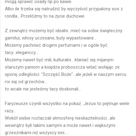
mogą sprawić osady np po kawie.
Albo ile trzeba się natrudzić by wyczyścić przypalony sos z
rondla....Przełóżmy to na życie duchowe.
Z zewnątrz możemy być idealni...mieć na sobie świąteczny
garnitur, włosy uczesane, buty wypastowane...
Możemy pachnieć drogimi perfumami i w ogóle być
tacy...eleganccy...
Możemy nawet być mili, kulturalni....kłaniać się mijanym
starszym paniom a księdza proboszcza witać wołając ze
sporej odległości: "Szczęść Boże"...ale jeżeli w naszym sercu
roi się od grzechów...
to wcale nie jesteśmy tacy doskonali...
Faryzeusze czynili wszystko na pokaz...Jezus to piętnuje wiele
razy...
Wokół siebie roztaczali atmosferę nieskazitelności...ale
wewnątrz byli takimi samymi a może nawet i większymi
grzesznikami niż wszyscy inni....