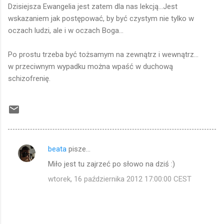
Dzisiejsza Ewangelia jest zatem dla nas lekcją...Jest
wskazaniem jak postępować, by być czystym nie tylko w
oczach ludzi, ale i w oczach Boga...
Po prostu trzeba być tożsamym na zewnątrz i wewnątrz...
w przeciwnym wypadku można wpaść w duchową
schizofrenię.
beata
pisze…
K
Miło jest tu zajrzeć po słowo na dziś :)
o
wtorek, 16 października 2012 17:00:00 CEST
m
e
n