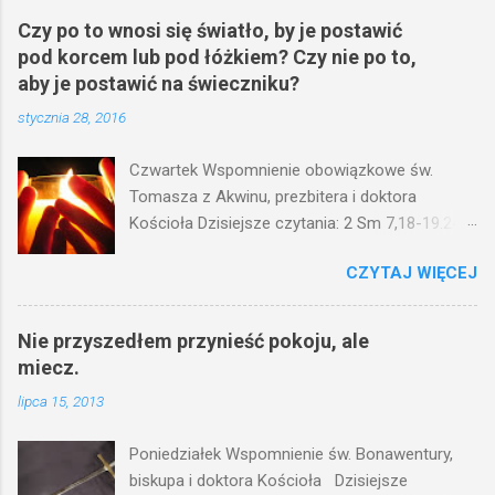
Czy po to wnosi się światło, by je postawić
pod korcem lub pod łóżkiem? Czy nie po to,
aby je postawić na świeczniku?
stycznia 28, 2016
Czwartek Wspomnienie obowiązkowe św.
Tomasza z Akwinu, prezbitera i doktora
Kościoła Dzisiejsze czytania: 2 Sm 7,18-19.24-
29; Ps 132,1-5.11-14; Ps 119,105; Mk 4,21-25
CZYTAJ WIĘCEJ
(Mk 4,21-25) Jezus mówił ludowi: Czy po to
wnosi się światło, by je postawić pod korcem
lub pod łóżkiem? Czy nie po to, aby je postawić
Nie przyszedłem przynieść pokoju, ale
na świeczniku? Nie ma bowiem nic ukrytego, co
miecz.
by nie miało wyjść na jaw. Kto ma uszy do
lipca 15, 2013
słuchania, niechaj słucha. I mówił im: Uważajcie
na to, czego słuchacie. Taką samą miarą, jaką
Poniedziałek Wspomnienie św. Bonawentury,
wy mierzycie, odmierzą wam i jeszcze wam
biskupa i doktora Kościoła Dzisiejsze
dołożą. Bo kto ma, temu będzie dane; a kto nie