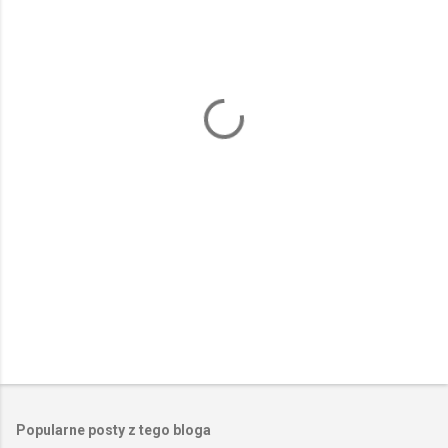
e
n
t
a
r
z
e
Popularne posty z tego bloga