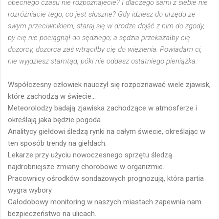
obecnego czasu nie rozpoznajecie? I dlaczego sami z siebie nie
rozróżniacie tego, co jest słuszne? Gdy idziesz do urzędu ze
swym przeciwnikiem, staraj się w drodze dojść z nim do zgody,
by cię nie pociągnął do sędziego; a sędzia przekazałby cię
dozorcy, dozorca zaś wtrąciłby cię do więzienia. Powiadam ci,
nie wyjdziesz stamtąd, póki nie oddasz ostatniego pieniążka.
Współczesny człowiek nauczył się rozpoznawać wiele zjawisk,
które zachodzą w świecie...
Meteorolodzy badają zjawiska zachodzące w atmosferze i
określają jaka będzie pogoda.
Analitycy giełdowi śledzą rynki na całym świecie, określając w
ten sposób trendy na giełdach.
Lekarze przy użyciu nowoczesnego sprzętu śledzą
najdrobniejsze zmiany chorobowe w organizmie.
Pracownicy ośrodków sondażowych prognozują, która partia
wygra wybory.
Całodobowy monitoring w naszych miastach zapewnia nam
bezpieczeństwo na ulicach.