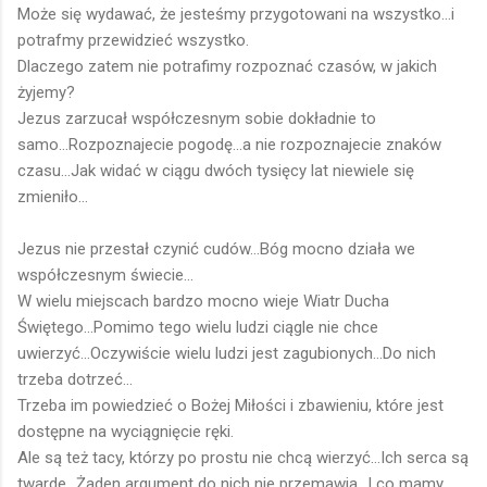
Może się wydawać, że jesteśmy przygotowani na wszystko...i
potrafmy przewidzieć wszystko.
Dlaczego zatem nie potrafimy rozpoznać czasów, w jakich
żyjemy?
Jezus zarzucał współczesnym sobie dokładnie to
samo...Rozpoznajecie pogodę...a nie rozpoznajecie znaków
czasu...Jak widać w ciągu dwóch tysięcy lat niewiele się
zmieniło...
Jezus nie przestał czynić cudów...Bóg mocno działa we
współczesnym świecie...
W wielu miejscach bardzo mocno wieje Wiatr Ducha
Świętego...Pomimo tego wielu ludzi ciągle nie chce
uwierzyć...Oczywiście wielu ludzi jest zagubionych...Do nich
trzeba dotrzeć...
Trzeba im powiedzieć o Bożej Miłości i zbawieniu, które jest
dostępne na wyciągnięcie ręki.
Ale są też tacy, którzy po prostu nie chcą wierzyć...Ich serca są
twarde...Żaden argument do nich nie przemawia...I co mamy