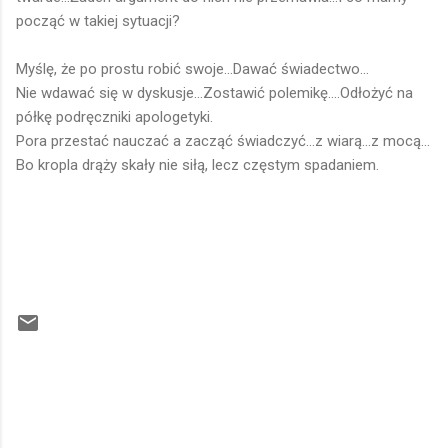
począć w takiej sytuacji?
Myślę, że po prostu robić swoje...Dawać świadectwo...
Nie wdawać się w dyskusje...Zostawić polemikę....Odłożyć na
półkę podręczniki apologetyki.
Pora przestać nauczać a zacząć świadczyć...z wiarą...z mocą...
Bo kropla drąży skały nie siłą, lecz częstym spadaniem.
K
o
m