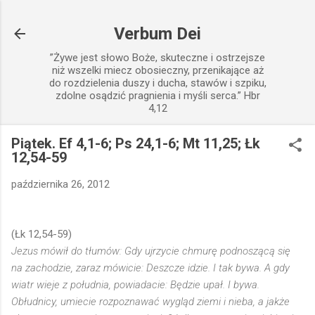
Przejdź do głównej zawartości
Verbum Dei
”Żywe jest słowo Boże, skuteczne i ostrzejsze
niż wszelki miecz obosieczny, przenikające aż
do rozdzielenia duszy i ducha, stawów i szpiku,
zdolne osądzić pragnienia i myśli serca.” Hbr
4,12
Piątek. Ef 4,1-6; Ps 24,1-6; Mt 11,25; Łk
12,54-59
października 26, 2012
(Łk 12,54-59)
Jezus mówił do tłumów: Gdy ujrzycie chmurę podnoszącą się
na zachodzie, zaraz mówicie: Deszcze idzie. I tak bywa. A gdy
wiatr wieje z południa, powiadacie: Będzie upał. I bywa.
Obłudnicy, umiecie rozpoznawać wygląd ziemi i nieba, a jakże