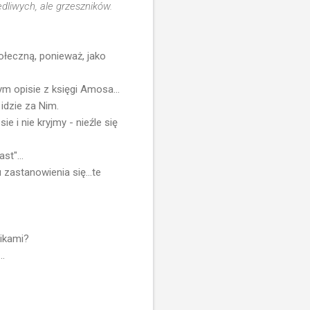
dliwych, ale grzeszników.
ołeczną, ponieważ, jako
tym opisie z księgi Amosa...
idzie za Nim.
 i nie kryjmy - nieźle się
t"...
zastanowienia się...te
nikami?
..