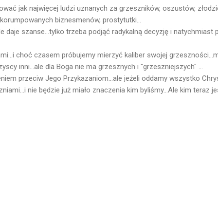
tować jak najwięcej ludzi uznanych za grzeszników, oszustów, złodzi
skorumpowanych biznesmenów, prostytutki...
le daje szanse...tylko trzeba podjąć radykalną decyzję i natychmias
mi...i choć czasem próbujemy mierzyć kaliber swojej grzeszności...m
scy inni...ale dla Boga nie ma grzesznych i "grzeszniejszych" ...
niem przeciw Jego Przykazaniom...ale jeżeli oddamy wszystko Chrys
niami...i nie będzie już miało znaczenia kim byliśmy...Ale kim teraz j