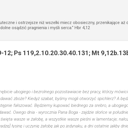
Przejdź do głównej zawartości
uteczne i ostrzejsze niż wszelki miecz obosieczny, przenikające aż 
zdolne osądzić pragnienia i myśli serca.” Hbr 4,12
9-12; Ps 119,2.10.20.30.40.131; Mt 9,12b.13
gnębicie ubogiego i bezrolnego pozostawiacie bez pracy, którzy mówic
edawać zboże? Kiedyż szabat, byśmy mogli otworzyć spichlerz? A będ
stępnie fałszować. Będziemy kupować biednego za srebro, a ubogiego
awać. Owego dnia - wyrocznia Pana Boga - zajdzie słońce w południe 
święta wasze w żałobę, a wszystkie wasze pieśni w lamentacje; nałoż
dzę] łysinę i uczynię żałobę jak po jedynaku, a dni ostatnie jakby dn