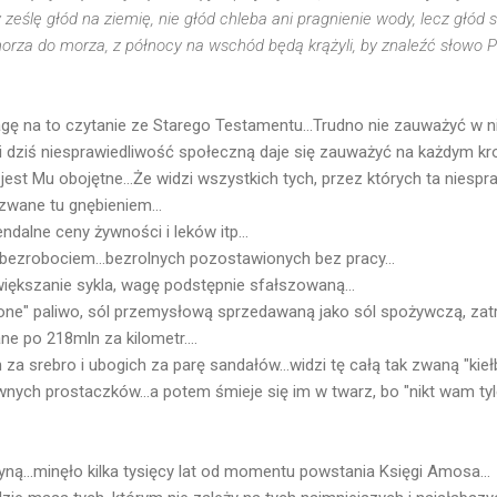
 ześlę głód na ziemię, nie głód chleba ani pragnienie wody, lecz głód 
rza do morza, z północy na wschód będą krążyli, by znaleźć słowo Pa
ę na to czytanie ze Starego Testamentu...Trudno nie zauważyć w
i dziś niesprawiedliwość społeczną daje się zauważyć na każdym kro
 jest Mu obojętne...Że widzi wszystkich tych, przez których ta niespra
zwane tu gnębieniem...
ndalne ceny żywności i leków itp...
bezrobociem...bezrolnych pozostawionych bez pracy...
większanie sykla, wagę podstępnie sfałszowaną...
czone" paliwo, sól przemysłową sprzedawaną jako sól spożywczą, za
e po 218mln za kilometr....
za srebro i ubogich za parę sandałów...widzi tę całą tak zwaną "ki
naiwnych prostaczków...a potem śmieje się im w twarz, bo "nikt wam ty
płyną...minęło kilka tysięcy lat od momentu powstania Księgi Amosa...