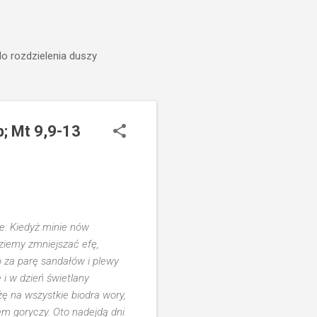
do rozdzielenia duszy
b; Mt 9,9-13
ie: Kiedyż minie nów
ziemy zmniejszać efę,
 za parę sandałów i plewy
i w dzień świetlany
ę na wszystkie biodra wory,
iem goryczy. Oto nadejdą dni