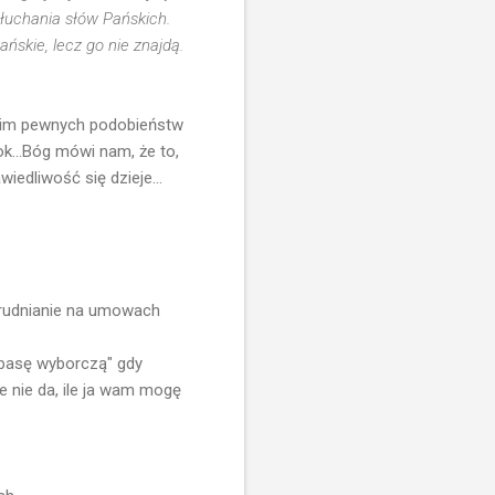
słuchania słów Pańskich.
ńskie, lecz go nie znajdą.
 nim pewnych podobieństw
k...Bóg mówi nam, że to,
wiedliwość się dzieje...
trudnianie na umowach
ełbasę wyborczą" gdy
le nie da, ile ja wam mogę