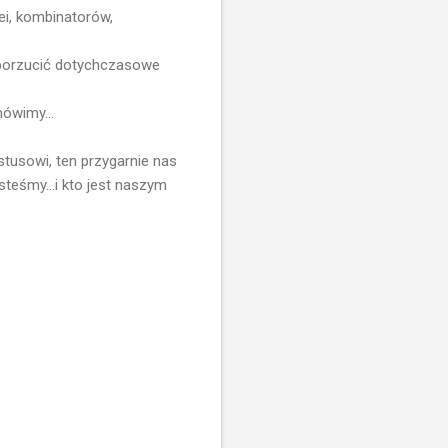
ei, kombinatorów,
t porzucić dotychczasowe
ówimy...
tusowi, ten przygarnie nas
esteśmy...i kto jest naszym