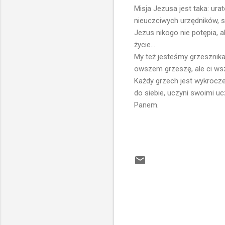
Misja Jezusa jest taka: ura
nieuczciwych urzędników, 
Jezus nikogo nie potępia, a
życie...
My też jesteśmy grzesznika
owszem grzeszę, ale ci wszy
Każdy grzech jest wykrocze
do siebie, uczyni swoimi ucz
Panem.
K
o
m