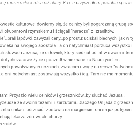
hcę raczej miłosierdzia niż ofiary. Bo nie przyszedłem powołać sprawie
kwestie kulturowe, dowiemy się, że celnicy byli pogardzaną grupą sp
i okupantowi rzymskiemu i ściągali "haracze" z Izraelitów,
"...brali łapówki, zawyżali ceny...po prostu: uciskali biednych...jak w 
owieka na swojego apostoła....a on natychmiast porzuca wszystko i 
 słowach Jezusa, że człowiek, który siedział od lat w swoim interesie
o...dotychczasowe życie i poszedł w nieznane za Nauczycielem.
ejnych powoływanych uczniach, zwracam uwagę na słowo "natychmias
.a oni: natychmiast zostawiają wszystko i idą...Tam nie ma momentu 
.
am: Przyszło wielu celników i grzeszników...by słuchać Jezusa...
ryzeusze ze swoimi tezami...i zarzutami...Dlaczego On jada z grzesz
zeba unikać...odrzucić...zostawić na marginesie...oni są już potępieni.
bują lekarza zdrowi, ale chorzy...
zników...