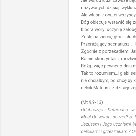
Ale wśród ludzi zawsze będz
nazywanych dzisiaj: wyklucz
Ale właśnie oni...ci wszysc
Bóg obiecuje wstawić się z
biodra wory...uczynię żałobę
Ześlę na ziemię głód...słuch
Przerażający scenariusz ...
Zgodnie z porzekadłem: Jak 
Bo nie skorzystali z możliw
Bożą...więc pewnego dnia m
Tak to rozumiem...i głębi s
nie chciałbym, bo chcę by k
celnik Mateusz z dzisiejszej 
(Mt 9,9-13)
Odchodząc z Kafarnaum Jezu
Mną! On wstał i poszedł za N
Jezusem i Jego uczniami. W
celnikami i grzesznikami? On,