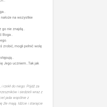
h...
a...
, nałoże na wszystkie
 go nie znajdą...
ć Boga...
iego.
ś zrobić, mogli pełnić wolę
tępują...
ię Jego uczniem...Tak jak
 rzekł do niego: Pójdź za
zeszników i siedzieli wraz z
el jada wspólnie z
ę źle mają. Idźcie i starajcie