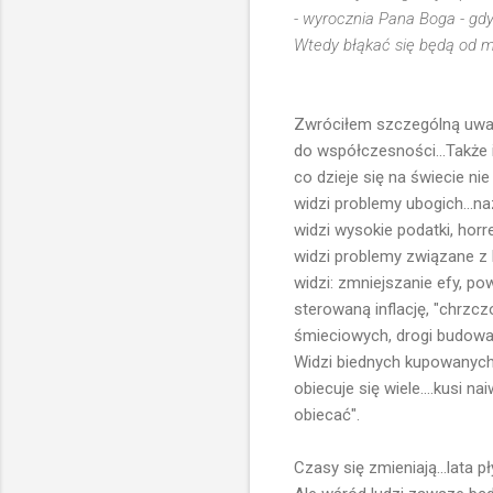
- wyrocznia Pana Boga - gdy
Wtedy błąkać się będą od mo
Zwróciłem szczególną uwag
do współczesności...Także 
co dzieje się na świecie nie
widzi problemy ubogich...na
widzi wysokie podatki, horre
widzi problemy związane z 
widzi: zmniejszanie efy, po
sterowaną inflację, "chrz
śmieciowych, drogi budowan
Widzi biednych kupowanych 
obiecuje się wiele....kusi 
obiecać".
Czasy się zmieniają...lata 