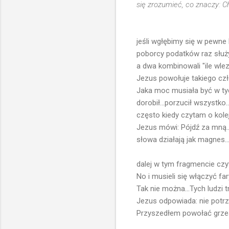
się zrozumieć, co znaczy: C
jeśli wgłębimy się w pewne 
poborcy podatków raz służyl
a dwa kombinowali "ile wlezie
Jezus powołuje takiego czł
Jaka moc musiała być w tych
dorobił...porzucił wszystk
często kiedy czytam o kol
Jezus mówi: Pójdź za mną..
słowa działają jak magnes..
dalej w tym fragmencie czyt
No i musieli się włączyć fa
Tak nie można...Tych ludzi tr
Jezus odpowiada: nie potrze
Przyszedłem powołać grzes