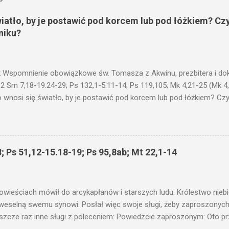
wiatło, by je postawić pod korcem lub pod łóżkiem? Czy
niku?
 Wspomnienie obowiązkowe św. Tomasza z Akwinu, prezbitera i dokt
 2 Sm 7,18-19.24-29; Ps 132,1-5.11-14; Ps 119,105; Mk 4,21-25 (Mk 4
 wnosi się światło, by je postawić pod korcem lub pod łóżkiem? Czy 
niku? Nie ma bowiem nic ukrytego, co by nie miało wyjść na jaw. Kt
łucha. I mówił im: Uważajcie na to, czego słuchacie. Taką samą miarą
 wam i jeszcze wam dołożą. Bo kto ma, temu będzie dane; a kto nie
siejszym fragmencie z Ewangelii Jezus kontynuuje przypowieści.... C
; Ps 51,12-15.18-19; Ps 95,8ab; Mt 22,1-14
stawić pod korcem lub pod łóżkiem? Czy nie po to, aby je postawić 
c ukrytego, co by nie miało wyjść na jaw. Myślę, że przypowieść o 
nawet jeżeli nie jest, prawdy w niej zawarte są...że użyj...
owieściach mówił do arcykapłanów i starszych ludu: Królestwo nieb
 weselną swemu synowi. Posłał więc swoje sługi, żeby zaproszonych 
ł jeszcze raz inne sługi z poleceniem: Powiedzcie zaproszonym: Oto 