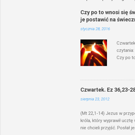
Czy po to wnosi się ś
je postawić na świecz
stycznia 28, 2016
Czwartek
czytania:
Czy po to
na świecz
niechaj s
odmierzą
ma. W dzi
Czwartek. Ez 36,23-28
by je po
sierpnia 23, 2012
bowiem ni
znana...A 
(Mt 22,1-14) Jezus w przyp
króla, który wyprawił ucztę
nie chcieli przyjść. Posła