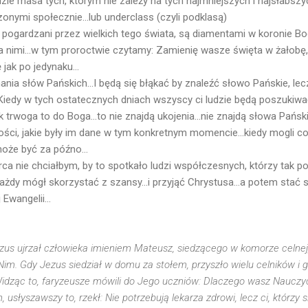
ie masa tych, którym nie zależy na tych najmniejszych i najsłabszyc
onymi społecznie...lub underclass (czyli podklasą)
y pogardzani przez wielkich tego świata, są diamentami w koronie Bog
a nimi...w tym proroctwie czytamy: Zamienię wasze święta w żałobę
 jak po jedynaku...
ania słów Pańskich...I będą się błąkać by znaleźć słowo Pańskie, lecz
 Kiedy w tych ostatecznych dniach wszyscy ci ludzie będą poszukiwa
trwoga to do Boga...to nie znajdą ukojenia...nie znajdą słowa Pańsk
ości, jakie były im dane w tym konkretnym momencie...kiedy mogli co
oże być za późno...
erca nie chciałbym, by to spotkało ludzi współczesnych, którzy tak pos
ażdy mógł skorzystać z szansy...i przyjąć Chrystusa...a potem stać s
Ewangelii...
s ujrzał człowieka imieniem Mateusz, siedzącego w komorze celnej, i
im. Gdy Jezus siedział w domu za stołem, przyszło wielu celników i gr
idząc to, faryzeusze mówili do Jego uczniów: Dlaczego wasz Nauczyci
 usłyszawszy to, rzekł: Nie potrzebują lekarza zdrowi, lecz ci, którzy si