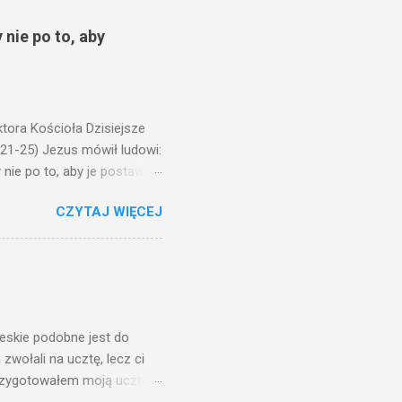
 nie po to, aby
ora Kościoła Dzisiejsze
,21-25) Jezus mówił ludowi:
nie po to, aby je postawić
o ma uszy do słuchania,
CZYTAJ WIĘCEJ
, jaką wy mierzycie,
 ma, pozbawią go i tego, co
zy po to wnosi się światło,
na świeczniku? Nie ma
świetle jest nam dobrze
ieskie podobne jest do
zwołali na ucztę, lecz ci
przygotowałem moją ucztę: