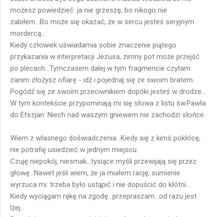
możesz powiedzieć: ja nie grzeszę, bo nikogo nie
zabiłem...Bo może się okazać, że w sercu jesteś seryjnym
mordercą...
Kiedy człowiek uświadamia sobie znaczenie piątego
przykazania w interpretacji Jezusa, zimny pot może przejść
po plecach...Tymczasem dalej w tym fragmencie czytam:
zanim złożysz ofiarę - idź i pojednaj się ze swoim bratem.
Pogódź się ze swoim przeciwnikiem dopóki jesteś w drodze...
W tym kontekście przypominają mi się słowa z listu św.Pawła
do Efezjan: Niech nad waszym gniewem nie zachodzi słońce.
Wiem z własnego doświadczenia...Kiedy się z kimś pokłócę,
nie potrafię usiedzieć w jednym miejscu.
Czuję niepokój, niesmak...tysiące myśli przewijają się przez
głowę...Nawet jeśli wiem, że ja miałem rację, sumienie
wyrzuca mi: trzeba było ustąpić i nie dopuścić do kłótni...
Kiedy wyciągam rękę na zgodę...przepraszam...od razu jest
lżej...