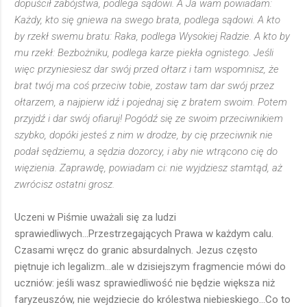
dopuścił zabójstwa, podlega sądowi. A Ja wam powiadam:
Każdy, kto się gniewa na swego brata, podlega sądowi. A kto
by rzekł swemu bratu: Raka, podlega Wysokiej Radzie. A kto by
mu rzekł: Bezbożniku, podlega karze piekła ognistego. Jeśli
więc przyniesiesz dar swój przed ołtarz i tam wspomnisz, że
brat twój ma coś przeciw tobie, zostaw tam dar swój przez
ołtarzem, a najpierw idź i pojednaj się z bratem swoim. Potem
przyjdź i dar swój ofiaruj! Pogódź się ze swoim przeciwnikiem
szybko, dopóki jesteś z nim w drodze, by cię przeciwnik nie
podał sędziemu, a sędzia dozorcy, i aby nie wtrącono cię do
więzienia. Zaprawdę, powiadam ci: nie wyjdziesz stamtąd, aż
zwrócisz ostatni grosz.
Uczeni w Piśmie uważali się za ludzi
sprawiedliwych...Przestrzegających Prawa w każdym calu.
Czasami wręcz do granic absurdalnych. Jezus często
piętnuje ich legalizm...ale w dzisiejszym fragmencie mówi do
uczniów: jeśli wasz sprawiedliwość nie będzie większa niż
faryzeuszów, nie wejdziecie do królestwa niebieskiego...Co to