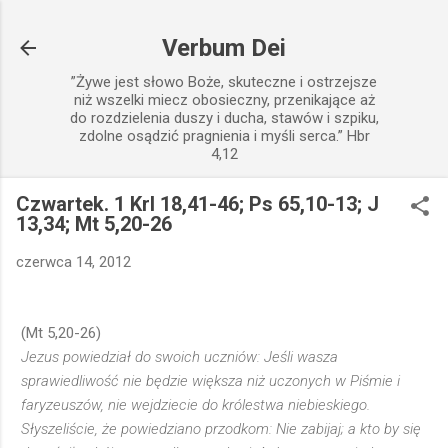
Przejdź do głównej zawartości
Verbum Dei
”Żywe jest słowo Boże, skuteczne i ostrzejsze
niż wszelki miecz obosieczny, przenikające aż
do rozdzielenia duszy i ducha, stawów i szpiku,
zdolne osądzić pragnienia i myśli serca.” Hbr
4,12
Czwartek. 1 Krl 18,41-46; Ps 65,10-13; J
13,34; Mt 5,20-26
czerwca 14, 2012
(Mt 5,20-26)
Jezus powiedział do swoich uczniów: Jeśli wasza
sprawiedliwość nie będzie większa niż uczonych w Piśmie i
faryzeuszów, nie wejdziecie do królestwa niebieskiego.
Słyszeliście, że powiedziano przodkom: Nie zabijaj; a kto by się