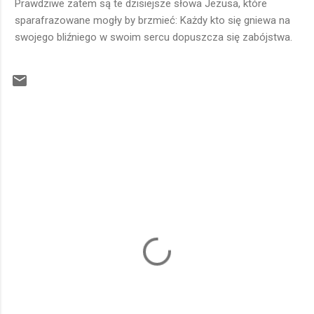
Prawdziwe zatem są te dzisiejsze słowa Jezusa, które
sparafrazowane mogły by brzmieć: Każdy kto się gniewa na
swojego bliźniego w swoim sercu dopuszcza się zabójstwa.
K
o
m
e
n
t
a
r
z
e