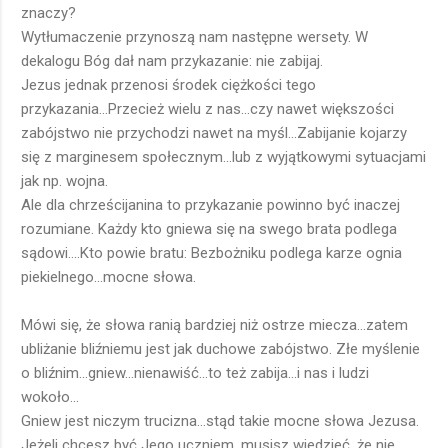
znaczy?
Wytłumaczenie przynoszą nam następne wersety. W
dekalogu Bóg dał nam przykazanie: nie zabijaj.
Jezus jednak przenosi środek ciężkości tego
przykazania...Przecież wielu z nas...czy nawet większości
zabójstwo nie przychodzi nawet na myśl...Zabijanie kojarzy
się z marginesem społecznym...lub z wyjątkowymi sytuacjami
jak np. wojna.
Ale dla chrześcijanina to przykazanie powinno być inaczej
rozumiane. Każdy kto gniewa się na swego brata podlega
sądowi....Kto powie bratu: Bezbożniku podlega karze ognia
piekielnego...mocne słowa.
Mówi się, że słowa ranią bardziej niż ostrze miecza...zatem
ubliżanie bliźniemu jest jak duchowe zabójstwo. Złe myślenie
o bliźnim...gniew...nienawiść...to też zabija...i nas i ludzi
wokoło...
Gniew jest niczym trucizna...stąd takie mocne słowa Jezusa.
Jeżeli chcesz być Jego uczniem, musisz wiedzieć, że nie